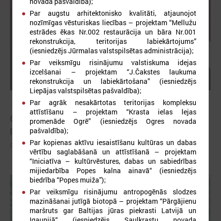
novada pašvaldība);
Par augstu arhitektonisko kvalitāti, atjaunojot
nozīmīgas vēsturiskas liecības – projektam “Mellužu
estrādes ēkas Nr.002 restaurācija un bāra Nr.001
rekonstrukcija, teritorijas labiekārtojums”
(iesniedzējs Jūrmalas valstspilsētas administrācija);
Par veiksmīgu risinājumu valstiskuma idejas
izcelšanai – projektam “J.Čakstes laukuma
rekonstrukcija un labiekārtošana” (iesniedzējs
Liepājas valstspilsētas pašvaldība);
Par agrāk nesakārtotas teritorijas kompleksu
2026. gada 26. maijs
attīstīšanu – projektam “Krasta ielas lejas
Cildināti “Talkas cilts balvas” uzvarētāji un
promenāde Ogrē” (iesniedzējs Ogres novada
pašvaldību koordinatori
pašvaldība);
Par kopienas aktīvu iesaistīšanu kultūras un dabas
Cildināti “Talkas cilts balvas” uzvarētāji un pašvaldību koordinatori
vērtību saglabāšanā un attīstīšanā – projektam
“Iniciatīva – kultūrvēstures, dabas un sabiedrības
mijiedarbība Popes kalna ainavā“ (iesniedzējs
biedrība “Popes muiža”);
Par veiksmīgu risinājumu antropogēnās slodzes
mazināšanai jutīgā biotopā – projektam “Pārgājienu
maršruts gar Baltijas jūras piekrasti Latvijā un
Igaunijā“ (iesniedzējs Saulkrastu novada