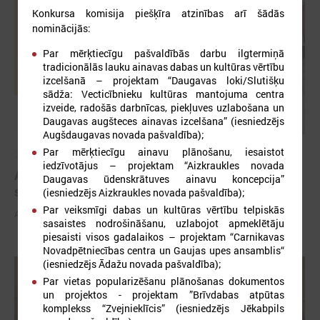
Konkursa komisija piešķīra atzinības arī šādās
nominācijās:
Par mērķtiecīgu pašvaldībās darbu ilgtermiņā
tradicionālās lauku ainavas dabas un kultūras vērtību
izcelšanā – projektam “Daugavas loki/Slutišķu
sādža: Vecticībnieku kultūras mantojuma centra
izveide, radošās darbnīcas, piekļuves uzlabošana un
Daugavas augšteces ainavas izcelšana” (iesniedzējs
Augšdaugavas novada pašvaldība);
Par mērķtiecīgu ainavu plānošanu, iesaistot
2026. gada 03. jūnijs
iedzīvotājus – projektam “Aizkraukles novada
Aicina pašvaldības pieteikties mācībām "Drošība
Daugavas ūdenskrātuves ainavu koncepcija”
sākas ar Tevi!"
(iesniedzējs Aizkraukles novada pašvaldība);
Par veiksmīgi dabas un kultūras vērtību telpiskās
Aicina pašvaldības pieteikties mācībām "Drošība sākas ar Tevi!"
sasaistes nodrošināšanu, uzlabojot apmeklētāju
piesaisti visos gadalaikos – projektam “Carnikavas
Novadpētniecības centra un Gaujas upes ansamblis“
(iesniedzējs Ādažu novada pašvaldība);
Par vietas popularizēšanu plānošanas dokumentos
un projektos - projektam ”Brīvdabas atpūtas
komplekss “Zvejnieklīcis” (iesniedzējs Jēkabpils