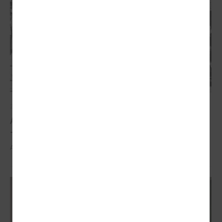
2026. gada 21. aprīlis
Aizvadīta 5. jubilejas konference “Tautas sapulcei
– 36”
Aizvadīta 5. jubilejas konference “Tautas sapulcei – 36”