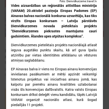
Foto: Dienvidkurzeme.travel.lv
Vides aizsardzības un reģionālās attīstības ministrija
(VARAM) 20.oktobrī paziņoja Eiropas Padomes (EP)
Ainavas balvas nacionālā konkursa uzvarētāju, kas tiks
virzīts Eiropas konkursam – Latviju pārstāvēs
Dienvidkurzemes novada pieteiktais projekts
“Dienvidkurzemes piekrastes mantojums cauri
gadsimtiem. Ālandes upes atpūtas komplekss”.
2026. gada 12. jūnijs
Dienvidkurzemes pieteiktais projekts nacionālajā atlasē
ieguva augstāko punktu skaitu, kā arī guva īpašu
Publicēta konferences “Tautas sapulcei – 36”
atzinību par vietas identitātes atklāšanu un vēstures
rezolūcija par vietējās pārstāvniecības
atmiņas saglabāšanu.
stiprināšanu Latvijā
EP Ainavas balva ir viens no Eiropas ainavu konvencijas
Publicēta konferences “Tautas sapulcei – 36” rezolūcija par vietējās
ieviešanas pasākumiem ar mērķi apzināt veiksmīgi
pārstāvniecības stiprināšanu Latvijā
īstenotus projektus vai iniciatīvas ainavu jomā, kas
kalpotu par piemēru ainavu kvalitātes uzlabošanai
visās šīs konvencijas dalībvalstīs. Katra valsts Eiropas
konkursam drīkst deleģēt vienu kandidātu, tāpēc Latvijā
VARAM organizē nacionālo atlasi, kurā šogad
piedalījās 11 projekti.