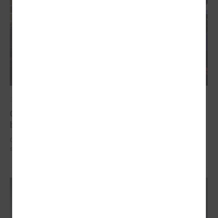
2025. gada 12. novembris
Godināti Latvijas izcilākie pedagogi - pasniegtas
balvas "Latvijas Gada skolotājs 2025"
Godināti Latvijas izcilākie pedagogi - pasniegtas balvas "Latvijas Gada
skolotājs 2025"