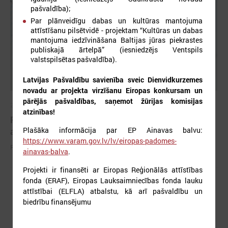
pašvaldība);
Par plānveidīgu dabas un kultūras mantojuma
attīstīšanu pilsētvidē - projektam “Kultūras un dabas
mantojuma iedzīvināšana Baltijas jūras piekrastes
publiskajā ārtelpā” (iesniedzējs Ventspils
valstspilsētas pašvaldība).
Latvijas Pašvaldību savienība sveic Dienvidkurzemes
novadu ar projekta virzīšanu Eiropas konkursam un
pārējās pašvaldības, saņemot žūrijas komisijas
2026. gada 25. maijs
atzinības!
Pieejamas rīcības vadlīnijas institūcijām šūnu
Plašāka informācija par EP Ainavas balvu:
apraides gadījumā
https://www.varam.gov.lv/lv/eiropas-padomes-
Pieejamas rīcības vadlīnijas institūcijām šūnu apraides gadījumā
ainavas-balva
.
Projekti ir finansēti ar Eiropas Reģionālās attīstības
fonda (ERAF), Eiropas Lauksaimniecības fonda lauku
attīstībai (ELFLA) atbalstu, kā arī pašvaldību un
biedrību finansējumu