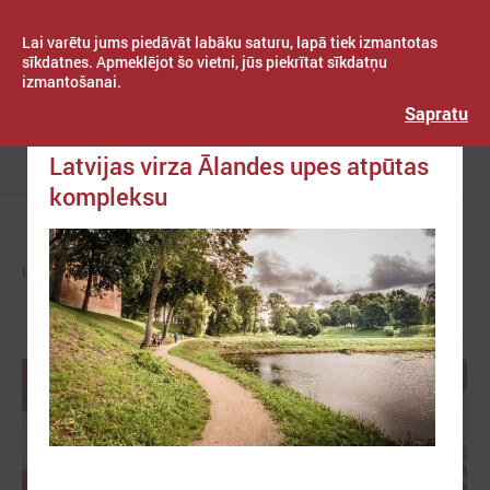
Lai varētu jums piedāvāt labāku saturu, lapā tiek izmantotas
sīkdatnes. Apmeklējot šo vietni, jūs piekrītat sīkdatņu
izmantošanai.
Publicēts: 2022. gada 21. oktobris
Latvijas Pašvaldību savienība
Sapratu
EP Ainavas balvas finālam no
Latvijas virza Ālandes upes atpūtas
Izvēlne
kompleksu
LPS
ZIŅAS
PAŠVALDĪBĀS