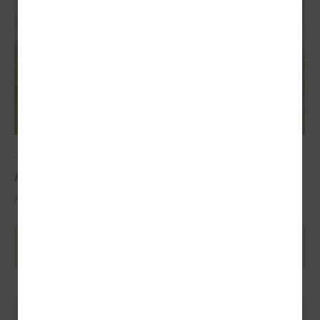
2025. gada 29. oktobris
ALTUM atbalsts mājokļa iegādei reģionos
ALTUM atbalsts mājokļa iegādei reģionos
Ielādēt vecākus rakstus