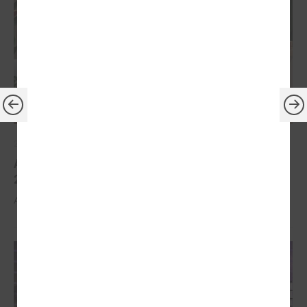
2026. gada 30. marts
Apbalvoti konkursa „Gada balva sociālajā darbā
2025” uzvarētāji
Apbalvoti konkursa „Gada balva sociālajā darbā 2025” uzvarētāji