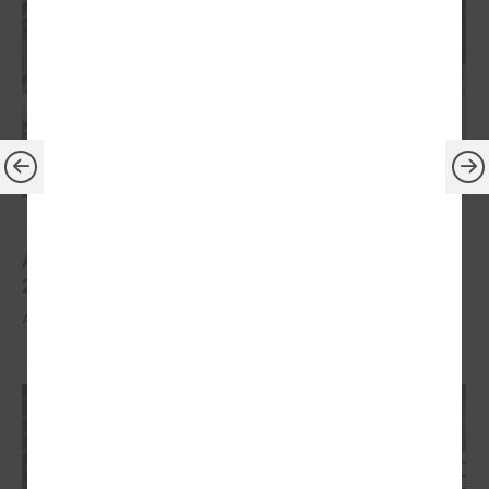
2026. gada 30. marts
Apbalvoti konkursa „Gada balva sociālajā darbā
2025” uzvarētāji
Apbalvoti konkursa „Gada balva sociālajā darbā 2025” uzvarētāji