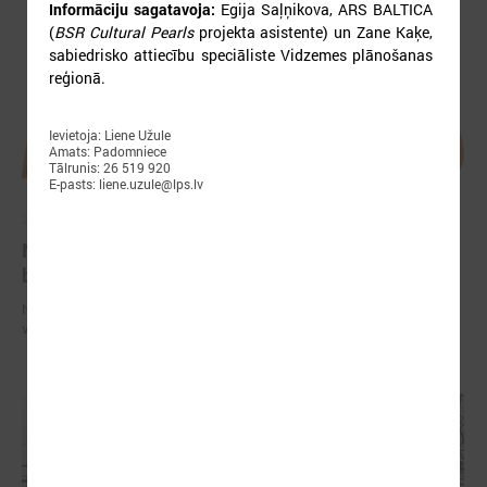
Informāciju sagatavoja:
Egija Saļņikova, ARS BALTICA
(
BSR Cultural Pearls
projekta asistente) un Zane Kaķe,
sabiedrisko attiecību speciāliste Vidzemes plānošanas
reģionā.
Ievietoja: Liene Užule
Amats: Padomniece
Tālrunis: 26 519 920
E-pasts: liene.uzule@lps.lv
2026. gada 28. aprīlis
Notiks Kraukļa piemiņas basketbola turnīrs
bērniem, amatieriem un veterāniem
Notiks Kraukļa piemiņas basketbola turnīrs bērniem, amatieriem un
veterāniem