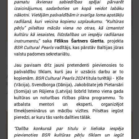
pamatu ikvienas sabiedrības spējai pārvarēt
izaicinājumus, sadarboties un kopā veidot labāku
nākotni. Vietējām pašvaldībām ir svarīga loma apstākļu
radīšanā, kuri veicina kopienu uzplaukumu. “Kultūras
pērļu” pilsētas mācās viena no otras, kā izmantot
kultūru kā iesaistes, līdzdalības un iespēju radīšanas
instrumentu,"
saka
Fēlikss Šartners Giertta
, projekta
BSR Cultural Pearls
vadītājs, kas pārstāv Baltijas jūras
valstu padomes sekretariātu.
Jau pavisam drīz jauni pretendenti pievienosies to
2026. gada 03. jūnijs
pašvaldību tīklam, kurš jau ir uzsācis darbu ar to
Aicina pašvaldības pieteikties mācībām "Drošība
kopienām.
BSR Cultural Pearls 2024
titula turētāji - Ķīle
sākas ar Tevi!"
(Vācija), Svendborga (Dānija), Jakobštate jeb Pietarsāri
(Somija) un Rūjiena (Latvija) šobrīd īsteno viena gada
Aicina pašvaldības pieteikties mācībām "Drošība sākas ar Tevi!"
kultūras un noturības rīcības plāna programmu. To
atbalsta mentori un eksperti, organizējot
tīmekļseminārus un mācību vizītes. Pilsētas iegūst
pieredzi, ar kuru tās varēs dalīties tālāk.
“Dalība konkursā par titulu ir lieliska iespēja
pievienoties BSR kultūras pērļu tīklam un iegūt