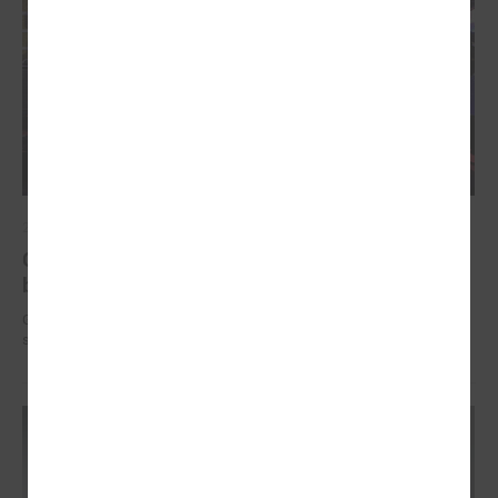
2025. gada 12. novembris
Godināti Latvijas izcilākie pedagogi - pasniegtas
balvas "Latvijas Gada skolotājs 2025"
Godināti Latvijas izcilākie pedagogi - pasniegtas balvas "Latvijas Gada
skolotājs 2025"