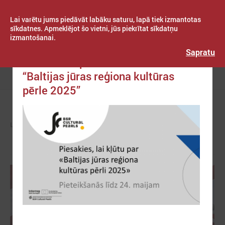
Lai varētu jums piedāvāt labāku saturu, lapā tiek izmantotas
sīkdatnes. Apmeklējot šo vietni, jūs piekrītat sīkdatņu
izmantošanai.
Publicēts: 2024. gada 05. aprīlis
Latvijas Pašvaldību savienība
Sapratu
Izsludināta pieteikšanās titulam
“Baltijas jūras reģiona kultūras
Izvēlne
pērle 2025”
LPS
ZIŅAS
PAŠVALDĪBĀS