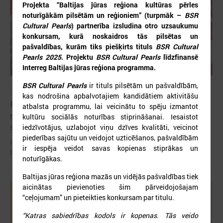
Projekta “Baltijas jūras reģiona kultūras pērles
noturīgākām pilsētām un reģioniem” (turpmāk –
BSR
Cultural Pearls
) partnerība izsludina otro uzsaukumu
konkursam, kurā noskaidros tās pilsētas un
pašvaldības, kurām tiks piešķirts tituls
BSR Cultural
Pearls 2025
. Projektu
BSR Cultural Pearls
līdzfinansē
Interreg Baltijas jūras reģiona programma.
BSR Cultural Pearls
ir tituls pilsētām un pašvaldībām,
2026. gada 12. jūnijs
kas nodrošina apbalvotajiem kandidātiem aktivitāšu
Publicēta konferences “Tautas sapulcei – 36”
atbalsta programmu, lai veicinātu to spēju izmantot
rezolūcija par vietējās pārstāvniecības
kultūru sociālās noturības stiprināšanai. Iesaistot
stiprināšanu Latvijā
iedzīvotājus, uzlabojot viņu dzīves kvalitāti, veicinot
piederības sajūtu un veidojot uzticēšanos, pašvaldībām
Publicēta konferences “Tautas sapulcei – 36” rezolūcija par vietējās
ir iespēja veidot savas kopienas stiprākas un
pārstāvniecības stiprināšanu Latvijā
noturīgākas.
Baltijas jūras reģiona mazās un vidējās pašvaldības tiek
aicinātas pievienoties šim pārveidojošajam
“ceļojumam” un pieteikties konkursam par titulu.
“Katras sabiedrības kodols ir kopenas. Tās veido