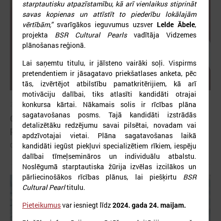
starptautisku atpazīstamību, kā arī vienlaikus stiprināt
savas kopienas un attīstīt to piederību lokālajām
vērtībām,”
svarīgākos ieguvumus uzsver
Lelde Ābele
,
projekta
BSR Cultural Pearls
vadītāja Vidzemes
plānošanas reģionā.
Lai saņemtu titulu, ir jāīsteno vairāki soļi. Vispirms
pretendentiem ir jāsagatavo priekšatlases anketa, pēc
tās, izvērtējot atbilstību pamatkritērijiem, kā arī
motivāciju dalībai, tiks atlasīti kandidāti otrajai
konkursa kārtai. Nākamais solis ir rīcības plāna
2026. gada 26. maijs
sagatavošanas posms. Tajā kandidāti izstrādās
Cildināti “Talkas cilts balvas” uzvarētāji un
detalizētāku redzējumu savai pilsētai, novadam vai
pašvaldību koordinatori
apdzīvotajai vietai. Plāna sagatavošanas laikā
Cildināti “Talkas cilts balvas” uzvarētāji un pašvaldību koordinatori
kandidāti iegūst piekļuvi specializētiem rīkiem, iespēju
dalībai tīmeļsemināros un individuālu atbalstu.
Noslēgumā starptautiska žūrija izvēlas izcilākos un
pārliecinošākos rīcības plānus, lai piešķirtu
BSR
Cultural Pearl
titulu.
Pieteikumus
var iesniegt līdz
2024. gada
24. maijam.