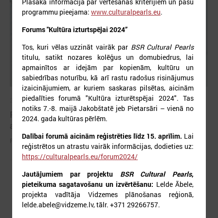
Plašāka informācija par vērtēšanas kritērijiem un pašu
programmu pieejama:
www.culturalpearls.eu
.
Forums "Kultūra izturtspējai 2024”
Tos, kuri vēlas uzzināt vairāk par
BSR Cultural Pearls
titulu, satikt nozares kolēģus un domubiedrus, lai
apmainītos ar idejām par kopienām, kultūru un
sabiedrības noturību, kā arī rastu radošus risinājumus
izaicinājumiem, ar kuriem saskaras pilsētas, aicinām
piedalīties forumā "Kultūra izturētspējai 2024". Tas
2026. gada 25. maijs
notiks 7.-8. maijā Jakobštatē jeb Pietarsāri – vienā no
Pieejamas rīcības vadlīnijas institūcijām šūnu
2024. gada kultūras pērlēm.
apraides gadījumā
Dalībai forumā aicinām reģistrēties līdz 15. aprīlim.
Lai
Pieejamas rīcības vadlīnijas institūcijām šūnu apraides gadījumā
reģistrētos un atrastu vairāk informācijas, dodieties uz:
https://culturalpearls.eu/forum2024/
Jautājumiem par projektu
BSR Cultural Pearls
,
pieteikuma sagatavošanu un izvērtēšanu:
Lelde Ābele,
projekta vadītāja Vidzemes plānošanas reģionā,
lelde.abele@vidzeme.lv, tālr. +371 29266757.