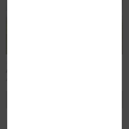
2025. gada 29. oktobris
ALTUM atbalsts mājokļa iegādei reģionos
ALTUM atbalsts mājokļa iegādei reģionos
Ielādēt vecākus rakstus