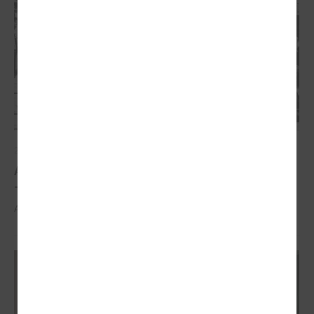
2026. gada 21. aprīlis
Aizvadīta 5. jubilejas konference “Tautas sapulcei
– 36”
Aizvadīta 5. jubilejas konference “Tautas sapulcei – 36”