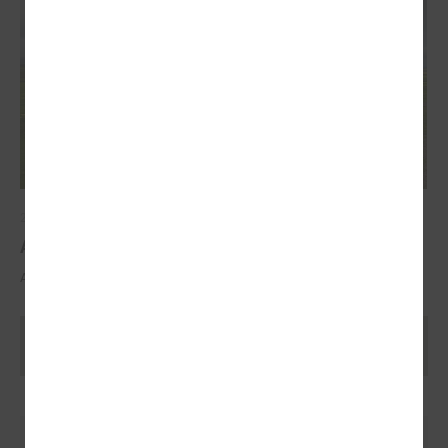
2025. gada 29. oktobris
ALTUM atbalsts mājokļa iegādei reģionos
ALTUM atbalsts mājokļa iegādei reģionos
Ielādēt vecākus rakstus