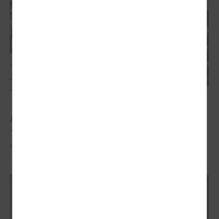
2026. gada 21. aprīlis
Aizvadīta 5. jubilejas konference “Tautas sapulcei
– 36”
Aizvadīta 5. jubilejas konference “Tautas sapulcei – 36”