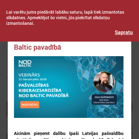
Lai varētu jums piedāvāt labāku saturu, lapā tiek izmantotas
sīkdatnes. Apmeklējot šo vietni, jūs piekrītat sīkdatņu
izmantošanai.
Publicēts: 2025. gada 21. janvāris
Latvijas Pašvaldību savienība
Sapratu
Pašvaldības kiberaizsardzība NOD
Baltic pavadībā
Izvēlne
LPS
ZIŅAS
PAŠVALDĪBĀS
Aicinām pieņemt dalību īpaši Latvijas pašvaldību