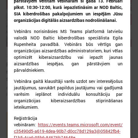
pārstāvjiem veltītam vebināram šī gada 13. Februārī
plkst. 10:30-12:00, kurā iepazīstināsim ar NOD Baltic,
SIA kiberdrošības pakalpojumiem un iespējām Jūsu
organizācijas digitālās aizsardzības nodrošināšanai.
Vebinārs norisināsies MS Teams platformā latviešu
valodā NOD Baltic kiberdrošības speciālista Egila
Rupenheita pavadībā. Vebinārs būs vērtīgs gan
organizācijas aizsardzības administratoriem, kuri vēlas
2026. gada 12. jūnijs
optimizēt kiberaizsardzību vai iepazīt jaunas
aizsardzības iespējas, gan pārstāvjiem un
Publicēta konferences “Tautas sapulcei – 36”
pārvaldniekiem.
rezolūcija par vietējās pārstāvniecības
stiprināšanu Latvijā
Vebināra gaitā klausītāji varēs uzdot sev interesējošus
jautājumus, savukārt papildus jautājumu vai gadījumā
Publicēta konferences “Tautas sapulcei – 36” rezolūcija par vietējās
pārstāvniecības stiprināšanu Latvijā
varēsim ieplānot individuālu konsultāciju par
organizācijas kiberaizsardzības stiprināšanas
ieteikumiem.
Reģistrācija
vebināram:
https://events.teams.microsoft.com/event/
c35490d5-a619-4dea-90b7-d0cc78d129a3@05842fb4-
f1b5-4ca6-95b6-84676b74648e