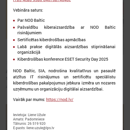
Vebināra saturs:
Par NOD Baltic
Pašvaldību kiberaizsardzība ar NOD Baltic
risinājumiem
Sertificētas kiberdrošības apmācības
Labā prakse digitālās aizsardzības stiprināšanai
organizācijā
Kiberdrošības konference ESET Security Day 2025
2026. gada 03. jūnijs
Aicina pašvaldības pieteikties mācībām "Drošība
NOD Baltic, SIA, nodrošina kvalitatīvus un pasaulē
atzītus IT risinājumus un sertificētu speciālistu
sākas ar Tevi!"
kiberdrošības pakalpojumus jebkura izmēra un nozares
Aicina pašvaldības pieteikties mācībām "Drošība sākas ar Tevi!"
uzņēmumu un organizāciju digitālai aizsardzībai.
Vairāk par mums:
https://nod.lv/
Ievietoja: Liene Užule
Amats: Padomniece
Tālrunis: 26 519 920
E-pasts: liene.uzule@lps.lv