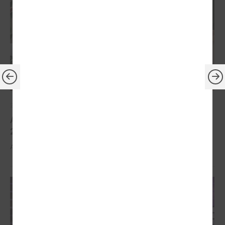
2026. gada 30. marts
Apbalvoti konkursa „Gada balva sociālajā darbā
2025” uzvarētāji
Apbalvoti konkursa „Gada balva sociālajā darbā 2025” uzvarētāji