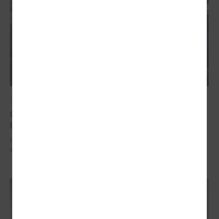
2025. gada 12. novembris
Godināti Latvijas izcilākie pedagogi - pasniegtas
balvas "Latvijas Gada skolotājs 2025"
Godināti Latvijas izcilākie pedagogi - pasniegtas balvas "Latvijas Gada
skolotājs 2025"