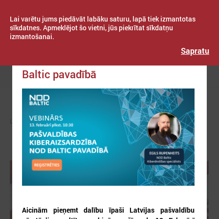
Lai varētu jums piedāvāt labāku saturu, lapā tiek izmantotas
sīkdatnes. Apmeklējot šo vietni, jūs piekrītat sīkdatņu
izmantošanai.
Publicēts: 2025. gada 21. janvāris
Latvijas Pašvaldību savienība
Sapratu
Pašvaldības kiberaizsardzība NOD
Baltic pavadībā
Izvēlne
LPS
ZIŅAS
PAŠVALDĪBĀS
Aicinām pieņemt dalību īpaši Latvijas pašvaldību