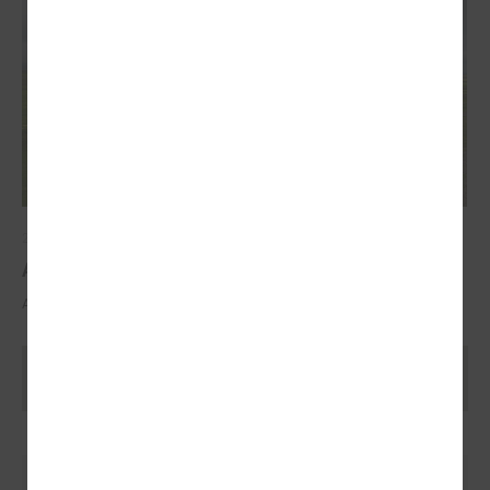
2025. gada 29. oktobris
ALTUM atbalsts mājokļa iegādei reģionos
ALTUM atbalsts mājokļa iegādei reģionos
Ielādēt vecākus rakstus