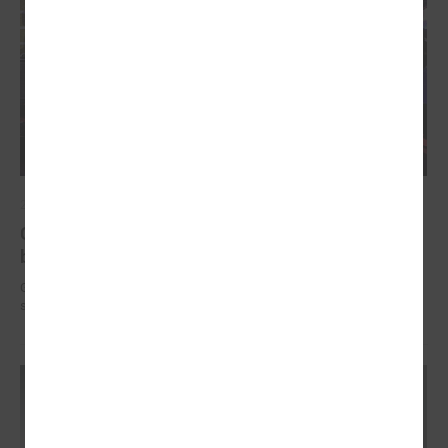
2025. gada 12. novembris
Godināti Latvijas izcilākie pedagogi - pasniegtas
balvas "Latvijas Gada skolotājs 2025"
Godināti Latvijas izcilākie pedagogi - pasniegtas balvas "Latvijas Gada
skolotājs 2025"