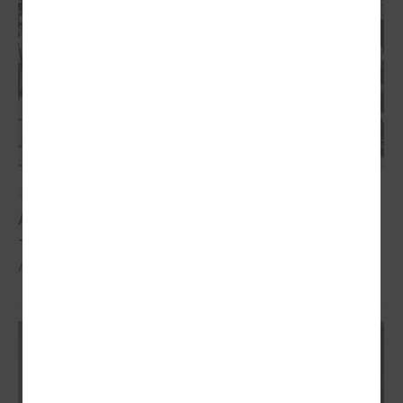
2026. gada 21. aprīlis
Aizvadīta 5. jubilejas konference “Tautas sapulcei
– 36”
Aizvadīta 5. jubilejas konference “Tautas sapulcei – 36”