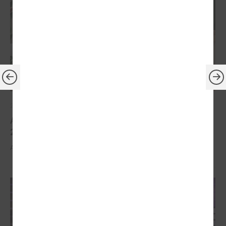
2026. gada 30. marts
Apbalvoti konkursa „Gada balva sociālajā darbā
2025” uzvarētāji
Apbalvoti konkursa „Gada balva sociālajā darbā 2025” uzvarētāji