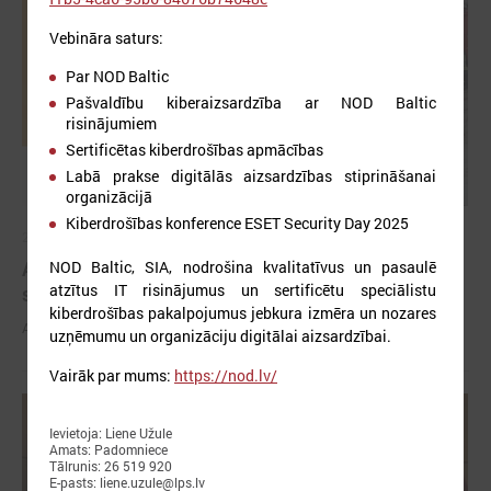
Vebināra saturs:
Par NOD Baltic
Pašvaldību kiberaizsardzība ar NOD Baltic
risinājumiem
Sertificētas kiberdrošības apmācības
Labā prakse digitālās aizsardzības stiprināšanai
organizācijā
Kiberdrošības konference ESET Security Day 2025
2026. gada 03. jūnijs
Aicina pašvaldības pieteikties mācībām "Drošība
NOD Baltic, SIA, nodrošina kvalitatīvus un pasaulē
atzītus IT risinājumus un sertificētu speciālistu
sākas ar Tevi!"
kiberdrošības pakalpojumus jebkura izmēra un nozares
Aicina pašvaldības pieteikties mācībām "Drošība sākas ar Tevi!"
uzņēmumu un organizāciju digitālai aizsardzībai.
Vairāk par mums:
https://nod.lv/
Ievietoja: Liene Užule
Amats: Padomniece
Tālrunis: 26 519 920
E-pasts: liene.uzule@lps.lv