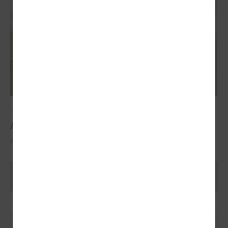
2025. gada 29. oktobris
ALTUM atbalsts mājokļa iegādei reģionos
ALTUM atbalsts mājokļa iegādei reģionos
Ielādēt vecākus rakstus