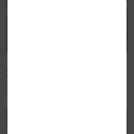
2025. gada 12. novembris
Godināti Latvijas izcilākie pedagogi - pasniegtas
balvas "Latvijas Gada skolotājs 2025"
Godināti Latvijas izcilākie pedagogi - pasniegtas balvas "Latvijas Gada
skolotājs 2025"