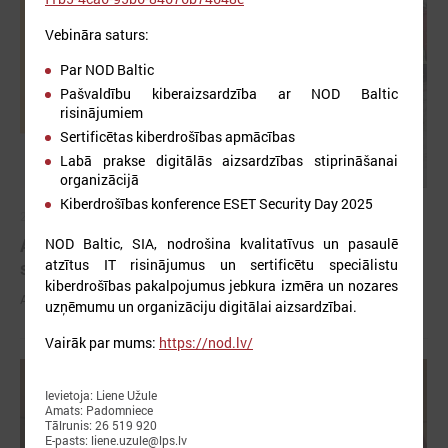
Vebināra saturs:
Par NOD Baltic
Pašvaldību kiberaizsardzība ar NOD Baltic
risinājumiem
Sertificētas kiberdrošības apmācības
Labā prakse digitālās aizsardzības stiprināšanai
organizācijā
Kiberdrošības konference ESET Security Day 2025
2026. gada 03. jūnijs
Aicina pašvaldības pieteikties mācībām "Drošība
NOD Baltic, SIA, nodrošina kvalitatīvus un pasaulē
atzītus IT risinājumus un sertificētu speciālistu
sākas ar Tevi!"
kiberdrošības pakalpojumus jebkura izmēra un nozares
Aicina pašvaldības pieteikties mācībām "Drošība sākas ar Tevi!"
uzņēmumu un organizāciju digitālai aizsardzībai.
Vairāk par mums:
https://nod.lv/
Ievietoja: Liene Užule
Amats: Padomniece
Tālrunis: 26 519 920
E-pasts: liene.uzule@lps.lv