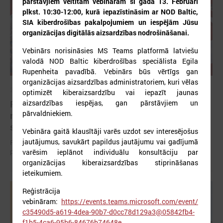
pārstāvjiem veltītam vebināram šī gada 13. Februārī
plkst. 10:30-12:00, kurā iepazīstināsim ar NOD Baltic,
SIA kiberdrošības pakalpojumiem un iespējām Jūsu
organizācijas digitālās aizsardzības nodrošināšanai.
Vebinārs norisināsies MS Teams platformā latviešu
valodā NOD Baltic kiberdrošības speciālista Egila
Rupenheita pavadībā. Vebinārs būs vērtīgs gan
organizācijas aizsardzības administratoriem, kuri vēlas
2026. gada 12. jūnijs
optimizēt kiberaizsardzību vai iepazīt jaunas
aizsardzības iespējas, gan pārstāvjiem un
Publicēta konferences “Tautas sapulcei – 36”
pārvaldniekiem.
rezolūcija par vietējās pārstāvniecības
stiprināšanu Latvijā
Vebināra gaitā klausītāji varēs uzdot sev interesējošus
jautājumus, savukārt papildus jautājumu vai gadījumā
Publicēta konferences “Tautas sapulcei – 36” rezolūcija par vietējās
pārstāvniecības stiprināšanu Latvijā
varēsim ieplānot individuālu konsultāciju par
organizācijas kiberaizsardzības stiprināšanas
ieteikumiem.
Reģistrācija
vebināram:
https://events.teams.microsoft.com/event/
c35490d5-a619-4dea-90b7-d0cc78d129a3@05842fb4-
f1b5-4ca6-95b6-84676b74648e