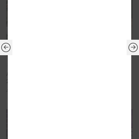
2026. gada 30. marts
Apbalvoti konkursa „Gada balva sociālajā darbā
2025” uzvarētāji
Apbalvoti konkursa „Gada balva sociālajā darbā 2025” uzvarētāji