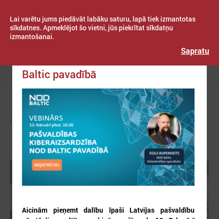
Lai varētu jums piedāvāt labāku saturu, lapā tiek izmantotas
sīkdatnes. Apmeklējot šo vietni, jūs piekrītat sīkdatņu
izmantošanai.
Publicēts: 2025. gada 21. janvāris
Latvijas Pašvaldību savienība
Sapratu
Pašvaldības kiberaizsardzība NOD
Baltic pavadībā
Izvēlne
LPS
ZIŅAS
PAŠVALDĪBĀS
Aicinām pieņemt dalību īpaši Latvijas pašvaldību