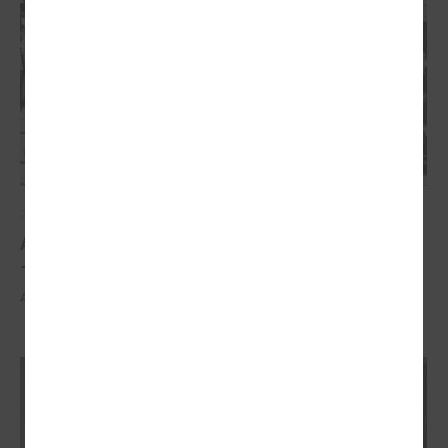
2026. gada 21. aprīlis
Aizvadīta 5. jubilejas konference “Tautas sapulcei
– 36”
Aizvadīta 5. jubilejas konference “Tautas sapulcei – 36”