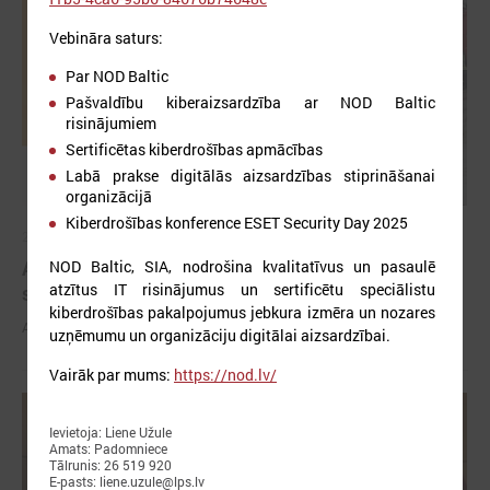
Vebināra saturs:
Par NOD Baltic
Pašvaldību kiberaizsardzība ar NOD Baltic
risinājumiem
Sertificētas kiberdrošības apmācības
Labā prakse digitālās aizsardzības stiprināšanai
organizācijā
Kiberdrošības konference ESET Security Day 2025
2026. gada 03. jūnijs
Aicina pašvaldības pieteikties mācībām "Drošība
NOD Baltic, SIA, nodrošina kvalitatīvus un pasaulē
atzītus IT risinājumus un sertificētu speciālistu
sākas ar Tevi!"
kiberdrošības pakalpojumus jebkura izmēra un nozares
Aicina pašvaldības pieteikties mācībām "Drošība sākas ar Tevi!"
uzņēmumu un organizāciju digitālai aizsardzībai.
Vairāk par mums:
https://nod.lv/
Ievietoja: Liene Užule
Amats: Padomniece
Tālrunis: 26 519 920
E-pasts: liene.uzule@lps.lv