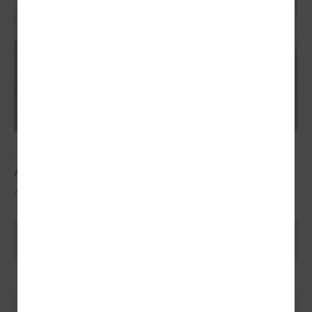
2025. gada 29. oktobris
ALTUM atbalsts mājokļa iegādei reģionos
ALTUM atbalsts mājokļa iegādei reģionos
Ielādēt vecākus rakstus