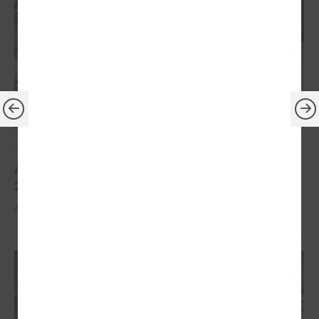
2026. gada 30. marts
Apbalvoti konkursa „Gada balva sociālajā darbā
2025” uzvarētāji
Apbalvoti konkursa „Gada balva sociālajā darbā 2025” uzvarētāji