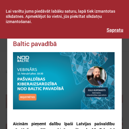
Lai varētu jums piedāvāt labāku saturu, lapā tiek izmantotas
sīkdatnes. Apmeklējot šo vietni, jūs piekrītat sīkdatņu
izmantošanai.
Publicēts: 2025. gada 21. janvāris
Latvijas Pašvaldību savienība
Sapratu
Pašvaldības kiberaizsardzība NOD
Baltic pavadībā
Izvēlne
LPS
ZIŅAS
PAŠVALDĪBĀS
Aicinām pieņemt dalību īpaši Latvijas pašvaldību