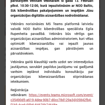
pārstāvjiem veltītam vebināram šī gada 13. Februārī
plkst. 10:30-12:00, kurā iepazīstināsim ar NOD Baltic,
SIA kiberdrošības pakalpojumiem un iespējām Jūsu
organizācijas digitālās aizsardzības nodrošināšanai.
Vebinārs norisināsies MS Teams platformā latviešu
valodā NOD Baltic kiberdrošības speciālista Egila
Rupenheita pavadībā. Vebinārs būs vērtīgs gan
organizācijas aizsardzības administratoriem, kuri vēlas
2026. gada 12. jūnijs
optimizēt kiberaizsardzību vai iepazīt jaunas
aizsardzības iespējas, gan pārstāvjiem un
Publicēta konferences “Tautas sapulcei – 36”
pārvaldniekiem.
rezolūcija par vietējās pārstāvniecības
stiprināšanu Latvijā
Vebināra gaitā klausītāji varēs uzdot sev interesējošus
jautājumus, savukārt papildus jautājumu vai gadījumā
Publicēta konferences “Tautas sapulcei – 36” rezolūcija par vietējās
pārstāvniecības stiprināšanu Latvijā
varēsim ieplānot individuālu konsultāciju par
organizācijas kiberaizsardzības stiprināšanas
ieteikumiem.
Reģistrācija
vebināram:
https://events.teams.microsoft.com/event/
c35490d5-a619-4dea-90b7-d0cc78d129a3@05842fb4-
f1b5-4ca6-95b6-84676b74648e