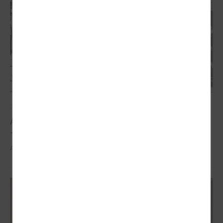
2026. gada 21. aprīlis
Aizvadīta 5. jubilejas konference “Tautas sapulcei
– 36”
Aizvadīta 5. jubilejas konference “Tautas sapulcei – 36”