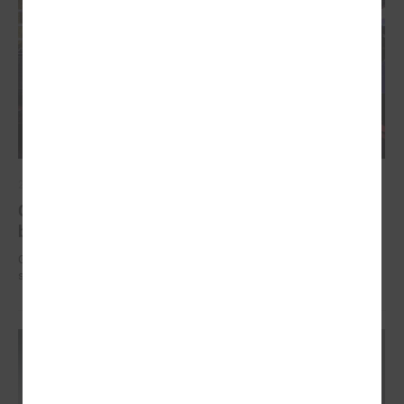
2025. gada 12. novembris
Godināti Latvijas izcilākie pedagogi - pasniegtas
balvas "Latvijas Gada skolotājs 2025"
Godināti Latvijas izcilākie pedagogi - pasniegtas balvas "Latvijas Gada
skolotājs 2025"