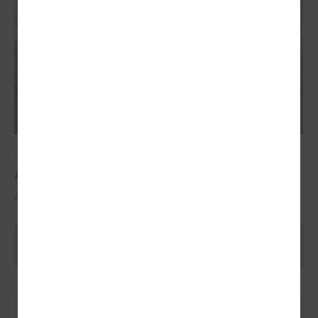
2025. gada 29. oktobris
ALTUM atbalsts mājokļa iegādei reģionos
ALTUM atbalsts mājokļa iegādei reģionos
Ielādēt vecākus rakstus