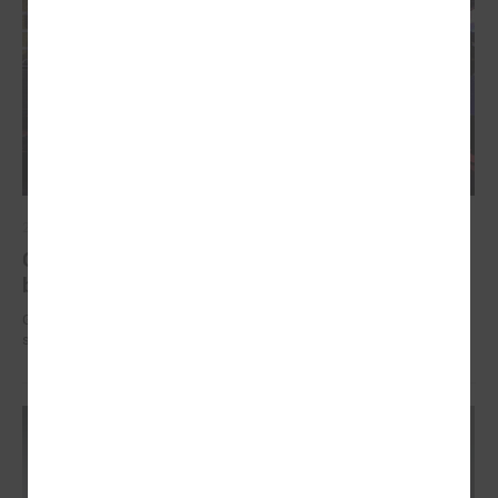
2025. gada 12. novembris
Godināti Latvijas izcilākie pedagogi - pasniegtas
balvas "Latvijas Gada skolotājs 2025"
Godināti Latvijas izcilākie pedagogi - pasniegtas balvas "Latvijas Gada
skolotājs 2025"