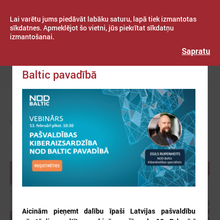
Lai varētu jums piedāvāt labāku saturu, lapā tiek izmantotas
sīkdatnes. Apmeklējot šo vietni, jūs piekrītat sīkdatņu
izmantošanai.
Publicēts: 2025. gada 21. janvāris
Latvijas Pašvaldību savienība
Sapratu
Pašvaldības kiberaizsardzība NOD
Baltic pavadībā
Izvēlne
LPS
ZIŅAS
PAŠVALDĪBĀS
Aicinām pieņemt dalību īpaši Latvijas pašvaldību