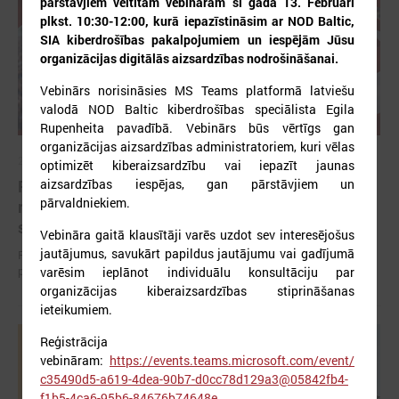
pārstāvjiem veltītam vebināram šī gada 13. Februārī
plkst. 10:30-12:00, kurā iepazīstināsim ar NOD Baltic,
SIA kiberdrošības pakalpojumiem un iespējām Jūsu
organizācijas digitālās aizsardzības nodrošināšanai.
Vebinārs norisināsies MS Teams platformā latviešu
valodā NOD Baltic kiberdrošības speciālista Egila
Rupenheita pavadībā. Vebinārs būs vērtīgs gan
organizācijas aizsardzības administratoriem, kuri vēlas
2026. gada 12. jūnijs
optimizēt kiberaizsardzību vai iepazīt jaunas
aizsardzības iespējas, gan pārstāvjiem un
Publicēta konferences “Tautas sapulcei – 36”
pārvaldniekiem.
rezolūcija par vietējās pārstāvniecības
stiprināšanu Latvijā
Vebināra gaitā klausītāji varēs uzdot sev interesējošus
jautājumus, savukārt papildus jautājumu vai gadījumā
Publicēta konferences “Tautas sapulcei – 36” rezolūcija par vietējās
pārstāvniecības stiprināšanu Latvijā
varēsim ieplānot individuālu konsultāciju par
organizācijas kiberaizsardzības stiprināšanas
ieteikumiem.
Reģistrācija
vebināram:
https://events.teams.microsoft.com/event/
c35490d5-a619-4dea-90b7-d0cc78d129a3@05842fb4-
f1b5-4ca6-95b6-84676b74648e