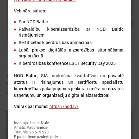
Vebināra saturs:
Par NOD Baltic
Pašvaldību kiberaizsardzība ar NOD Baltic
risinājumiem
Sertificētas kiberdrošības apmācības
Labā prakse digitālās aizsardzības stiprināšanai
organizācijā
Kiberdrošības konference ESET Security Day 2025
2026. gada 03. jūnijs
Aicina pašvaldības pieteikties mācībām "Drošība
NOD Baltic, SIA, nodrošina kvalitatīvus un pasaulē
atzītus IT risinājumus un sertificētu speciālistu
sākas ar Tevi!"
kiberdrošības pakalpojumus jebkura izmēra un nozares
Aicina pašvaldības pieteikties mācībām "Drošība sākas ar Tevi!"
uzņēmumu un organizāciju digitālai aizsardzībai.
Vairāk par mums:
https://nod.lv/
Ievietoja: Liene Užule
Amats: Padomniece
Tālrunis: 26 519 920
E-pasts: liene.uzule@lps.lv