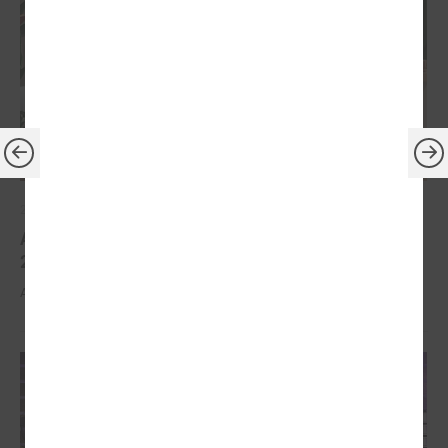
2026. gada 30. marts
Apbalvoti konkursa „Gada balva sociālajā darbā
2025” uzvarētāji
Apbalvoti konkursa „Gada balva sociālajā darbā 2025” uzvarētāji