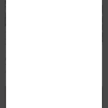
2026. gada 21. aprīlis
Aizvadīta 5. jubilejas konference “Tautas sapulcei
– 36”
Aizvadīta 5. jubilejas konference “Tautas sapulcei – 36”