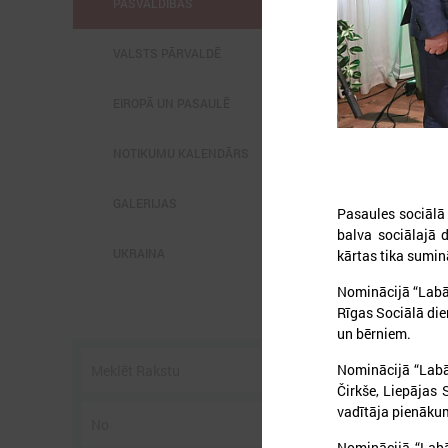
PAŠVALDĪBĀS
VALSTS PĀRVALDĒ
EIROPĀ UN PASAULĒ
2
NOTIKUMU KALENDĀRS
GALERIJAS
Pasaules sociālā
balva sociālajā 
UKRAINA
kārtas tika sumin
P
Nominācijā “Labāk
3
Rīgas Sociālā die
s
un bērniem.
Nominācijā “Labā
Čirkše, Liepājas 
vadītāja pienākum
Nominācijā “Labā