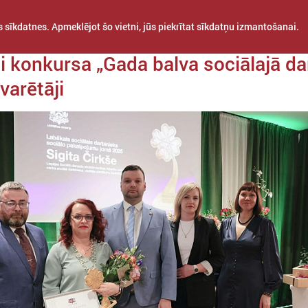
 sīkdatnes. Apmeklējot šo vietni, jūs piekrītat sīkdatņu izmantošanai.
a 30. marts
i konkursa „Gada balva sociālajā da
varētāji
STARPTAUTISKĀ
PROJEKTI
APVIENĪBAS
SADARBĪBA