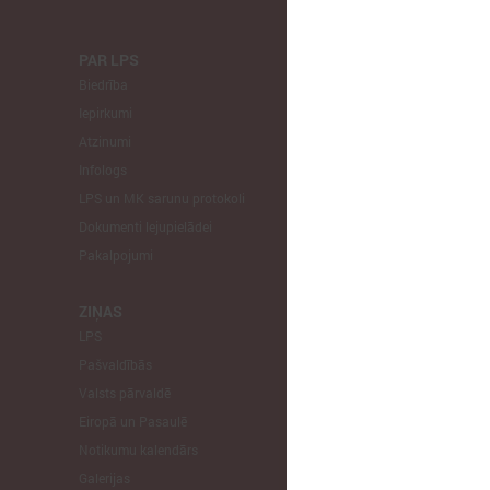
PAR LPS
KOMITEJA
Biedrība
Finanšu un 
Iepirkumi
Izglītības un
Atzinumi
Veselības un
Infologs
Reģionālās a
LPS un MK sarunu protokoli
Tautsaimniec
Dokumenti lejupielādei
Sporta jautā
Pakalpojumi
Informātikas
Mājokļu jau
ZIŅAS
LPS
STARPTAU
Pašvaldībās
Pārstāvniecīb
Valsts pārvaldē
Eiropas Reģi
Eiropā un Pasaulē
EP Vietējo u
Notikumu kalendārs
Galerijas