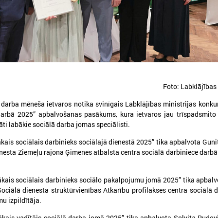
026. gada 12. jūnijs
2026. gada 03. jūnijs
Publicēta konferences “Tautas
Aicina pašvaldības p
Foto: Labklājības 
sapulcei – 36” rezolūcija par
mācībām "Drošība sā
 darba mēneša ietvaros notika svinīgais Labklājības ministrijas konk
vietējās pārstāvniecības
Tevi!"
darbā 2025” apbalvošanas pasākums, kura ietvaros jau trīspadsmito
stiprināšanu Latvijā
Aicina pašvaldības pieteikti
āti labākie sociālā darba jomas speciālisti.
"Drošība sākas ar Tevi!"
ublicēta konferences “Tautas sapulcei –
ais sociālais darbinieks sociālajā dienestā 2025” tika apbalvota Gunit
6” rezolūcija par vietējās pārstāvniecības
nesta Ziemeļu rajona Ģimenes atbalsta centra sociālā darbiniece darbā
tiprināšanu Latvijā
kais sociālais darbinieks sociālo pakalpojumu jomā 2025” tika apbalv
Sociālā dienesta struktūrvienības Atkarību profilakses centra sociālā d
u izpildītāja.
kais vadītājs sociālā darba jomā 2025” tika apbalvota Solvita Rudov