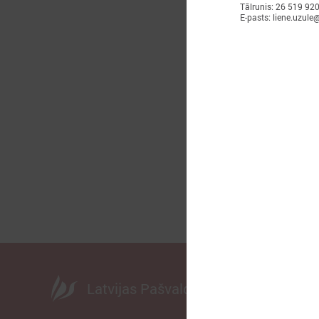
Tālrunis: 26 519 92
E-pasts: liene.uzule@
2
A
d
Latvijas Pašvaldību savienība