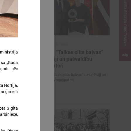
PAŠVALDĪBU MĀCĪBU CENTRS
2026. gada 26. maijs
ieteikties
Cildināti “Talkas cilts balvas”
ministrija
kas ar
uzvarētāji un pašvaldību
ursa „Gada
koordinatori
 gadu pēc
es mācībām
Cildināti “Talkas cilts balvas” uzvarētāji un
pašvaldību koordinatori
a Nortija,
 ar ģimeni
ota Sigita
arbiniece,
iča, Rīgas