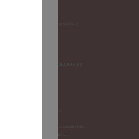
NODERĪGI
Klimata zināšanu telpa (NAH)
Bauhaus Latvijā
Jaunatnes lietas
Iepirkumu joma
apvienība
TIEŠRAIDES, VIDEOARHĪVS
Tiešraide
Videoarhīvs
Videoarhīvs-old
KONTAKTI
Pašvaldību kontakti
LPS
Latvijas pašvaldību mācību centrs
Biežāk uzdotie jautājumi