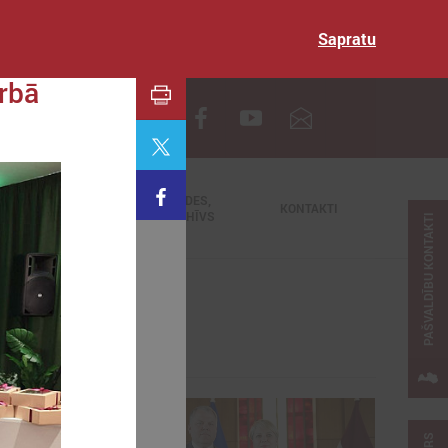
Sapratu
rbā
EN
TIEŠRAIDES,
NODERĪGI
KONTAKTI
VIDEOARHĪVS
PAŠVALDĪBU KONTAKTI