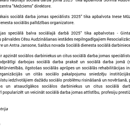
centra "Mežciems" direktore.
kais sociālā darba jomas speciālists 2025” tika apbalvota Inese Mū
enesta sociālās palīdzības organizatore.
ijas speciālā balva sociālajā darbā 2025” tika apbalvotas - Ginta
026. gada 25. maijs
2026. gada 28. aprīlis
u pārvaldes Cēsu Audzināšanas iestādes nepilngadīgajiem Resocializāc
Pieejamas rīcības vadlīnijas
Notiks Kraukļa piem
re un Antra Jansone, Saldus novada Sociālā dienesta sociālā darbiniece
institūcijām šūnu apraides
basketbola turnīrs b
r apzināt sociālos darbiniekus un citus sociālā darba jomas speciālistu
gadījumā
amatieriem un vete
godprātīgi darbojas sociālā darba praksē un sociālā darba jomā (s
ieejamas rīcības vadlīnijas institūcijām
Notiks Kraukļa piemiņas bask
uktūrvienībās, ilgstošas sociālās aprūpes un sociālās rehabilitācijas ins
šūnu apraides gadījumā
bērniem, amatieriem un vete
organizācijās un citās sociālo pakalpojumu sniedzēju institūcijās
alstu iedzīvotājiem dažādu sociālo problēmu risināšanā un novēršanā,
kos un atsaucīgākos sociālos darbiniekus un citus sociālā da
rī popularizēt un veicināt sociālā darba jomas attīstību, profesiju prest
trija
e