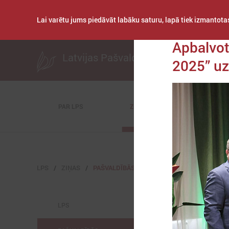
Lai varētu jums piedāvāt labāku saturu, lapā tiek izmantotas
Publicēts: 2026. gad
Apbalvot
Latvijas Pašvaldību savienība
2025” uz
PAR LPS
ZIŅAS
KOMITEJAS
LPS
ZIŅAS
PAŠVALDĪBĀS
LPS