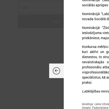
sociālās aprūpes 
Nominācijā “Labā
novada Sociālā di
Meklēt
Nominācijā “Žūr
2
Ieslodzījuma viet
priekšniece, majo
Konkursa mērķis i
kuri aktīvi un 
P
dienestos, to str
nevalstiskajās 
profesionālu atb
visprofesionālā
speciālistus, kā a
praksi.
Labklājības minis
Ievietoja: Liene Užul
Amats: Padomniece