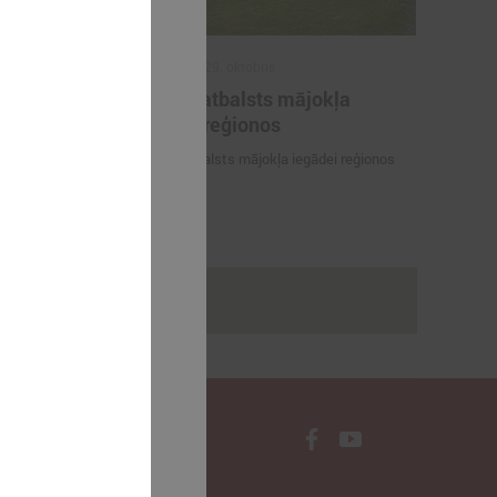
2025. gada 29. oktobris
ilākie
ALTUM atbalsts mājokļa
as balvas
iegādei reģionos
tājs 2025"
ALTUM atbalsts mājokļa iegādei reģionos
dagogi -
Gada skolotājs
rakstus