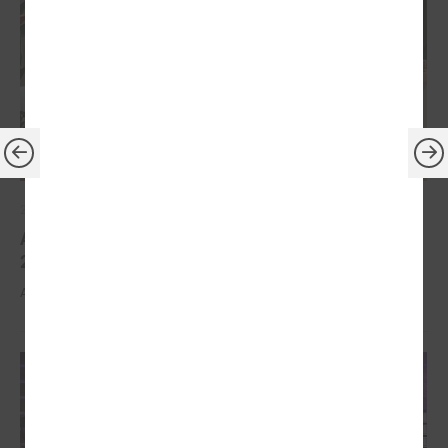
2026. gada 30. marts
Apbalvoti konkursa „Gada balva sociālajā darbā
2025” uzvarētāji
Apbalvoti konkursa „Gada balva sociālajā darbā 2025” uzvarētāji