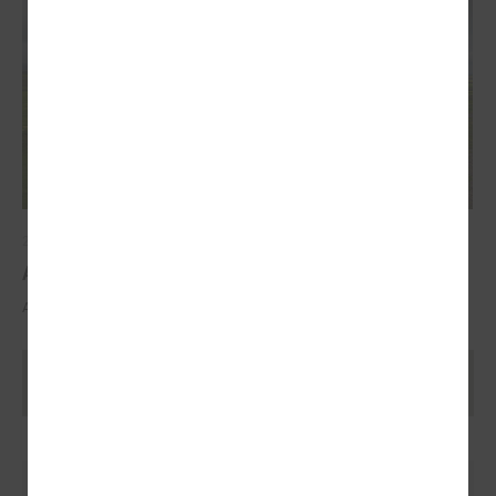
2025. gada 29. oktobris
ALTUM atbalsts mājokļa iegādei reģionos
ALTUM atbalsts mājokļa iegādei reģionos
Ielādēt vecākus rakstus