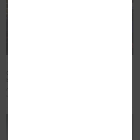
2025. gada 12. novembris
Godināti Latvijas izcilākie pedagogi - pasniegtas
balvas "Latvijas Gada skolotājs 2025"
Godināti Latvijas izcilākie pedagogi - pasniegtas balvas "Latvijas Gada
skolotājs 2025"