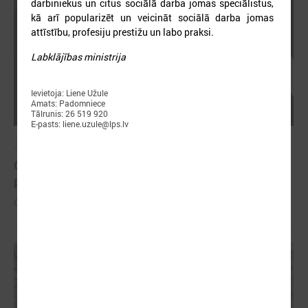
darbiniekus un citus sociālā darba jomas speciālistus,
kā arī popularizēt un veicināt sociālā darba jomas
attīstību, profesiju prestižu un labo praksi.
Labklājības ministrija
Ievietoja: Liene Užule
Amats: Padomniece
Tālrunis: 26 519 920
E-pasts: liene.uzule@lps.lv
2026. gada 26. maijs
Cildināti “Talkas cilts balvas” uzvarētāji un
pašvaldību koordinatori
Cildināti “Talkas cilts balvas” uzvarētāji un pašvaldību koordinatori