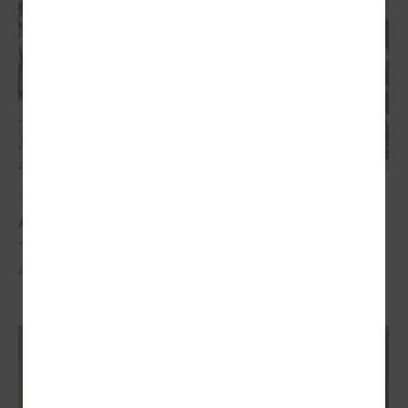
2026. gada 21. aprīlis
Aizvadīta 5. jubilejas konference “Tautas sapulcei
– 36”
Aizvadīta 5. jubilejas konference “Tautas sapulcei – 36”