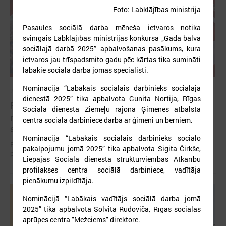
Foto: Labklājības ministrija
Pasaules sociālā darba mēneša ietvaros notika
svinīgais Labklājības ministrijas konkursa „Gada balva
sociālajā darbā 2025” apbalvošanas pasākums, kura
ietvaros jau trīspadsmito gadu pēc kārtas tika sumināti
labākie sociālā darba jomas speciālisti.
Nominācijā “Labākais sociālais darbinieks sociālajā
2026. gada 12. jūnijs
dienestā 2025” tika apbalvota Gunita Nortija, Rīgas
Publicēta konferences “Tautas sapulcei – 36”
Sociālā dienesta Ziemeļu rajona Ģimenes atbalsta
rezolūcija par vietējās pārstāvniecības
centra sociālā darbiniece darbā ar ģimeni un bērniem.
stiprināšanu Latvijā
Nominācijā “Labākais sociālais darbinieks sociālo
Publicēta konferences “Tautas sapulcei – 36” rezolūcija par vietējās
pakalpojumu jomā 2025” tika apbalvota Sigita Čirkše,
pārstāvniecības stiprināšanu Latvijā
Liepājas Sociālā dienesta struktūrvienības Atkarību
profilakses centra sociālā darbiniece, vadītāja
pienākumu izpildītāja.
Nominācijā “Labākais vadītājs sociālā darba jomā
2025” tika apbalvota Solvita Rudoviča, Rīgas sociālās
aprūpes centra "Mežciems" direktore.