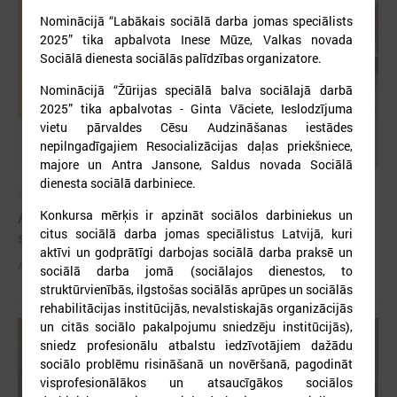
Nominācijā “Labākais sociālā darba jomas speciālists
2025” tika apbalvota Inese Mūze, Valkas novada
Sociālā dienesta sociālās palīdzības organizatore.
Nominācijā “Žūrijas speciālā balva sociālajā darbā
2025” tika apbalvotas - Ginta Vāciete, Ieslodzījuma
vietu pārvaldes Cēsu Audzināšanas iestādes
nepilngadīgajiem Resocializācijas daļas priekšniece,
majore un Antra Jansone, Saldus novada Sociālā
dienesta sociālā darbiniece.
2026. gada 03. jūnijs
Konkursa mērķis ir apzināt sociālos darbiniekus un
Aicina pašvaldības pieteikties mācībām "Drošība
citus sociālā darba jomas speciālistus Latvijā, kuri
sākas ar Tevi!"
aktīvi un godprātīgi darbojas sociālā darba praksē un
Aicina pašvaldības pieteikties mācībām "Drošība sākas ar Tevi!"
sociālā darba jomā (sociālajos dienestos, to
struktūrvienībās, ilgstošas sociālās aprūpes un sociālās
rehabilitācijas institūcijās, nevalstiskajās organizācijās
un citās sociālo pakalpojumu sniedzēju institūcijās),
sniedz profesionālu atbalstu iedzīvotājiem dažādu
sociālo problēmu risināšanā un novēršanā, pagodināt
visprofesionālākos un atsaucīgākos sociālos