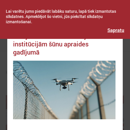
Lai varētu jums piedāvāt labāku saturu, lapā tiek izmantotas
sīkdatnes. Apmeklējot šo vietni, jūs piekrītat sīkdatņu
izmantošanai.
Publicēts: 2026. gada 25. maijs
Latvijas Pašvaldību savienība
Sapratu
Pieejamas rīcības vadlīnijas
institūcijām šūnu apraides
Izvēlne
gadījumā
LPS
ZIŅAS
PAŠVALDĪBĀS