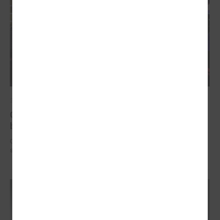
2025. gada 12. novembris
Godināti Latvijas izcilākie pedagogi - pasniegtas
balvas "Latvijas Gada skolotājs 2025"
Godināti Latvijas izcilākie pedagogi - pasniegtas balvas "Latvijas Gada
skolotājs 2025"