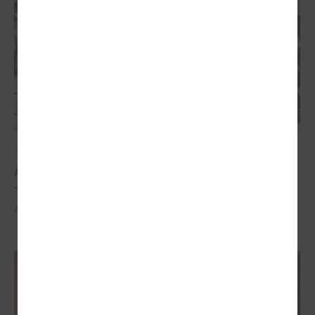
2026. gada 21. aprīlis
Aizvadīta 5. jubilejas konference “Tautas sapulcei
– 36”
Aizvadīta 5. jubilejas konference “Tautas sapulcei – 36”