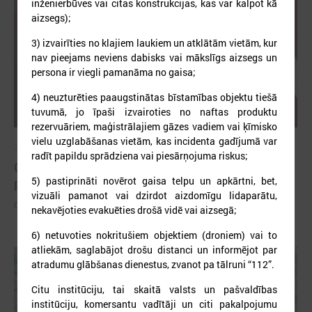
inženierbūves vai citas konstrukcijas, kas var kalpot kā
aizsegs);
3) izvairīties no klajiem laukiem un atklātām vietām, kur
nav pieejams neviens dabisks vai mākslīgs aizsegs un
persona ir viegli pamanāma no gaisa;
4) neuzturēties paaugstinātas bīstamības objektu tiešā
tuvumā, jo īpaši izvairoties no naftas produktu
rezervuāriem, maģistrālajiem gāzes vadiem vai ķīmisko
vielu uzglabāšanas vietām, kas incidenta gadījumā var
2026. gada 26. maijs
radīt papildu sprādziena vai piesārņojuma riskus;
Cildināti “Talkas cilts balvas” uzvarētāji un
5) pastiprināti novērot gaisa telpu un apkārtni, bet,
pašvaldību koordinatori
vizuāli pamanot vai dzirdot aizdomīgu lidaparātu,
Cildināti “Talkas cilts balvas” uzvarētāji un pašvaldību koordinatori
nekavējoties evakuēties drošā vidē vai aizsegā;
6) netuvoties nokritušiem objektiem (droniem) vai to
atliekām, saglabājot drošu distanci un informējot par
atradumu glābšanas dienestus, zvanot pa tālruni “112”.
Citu institūciju, tai skaitā valsts un pašvaldības
institūciju, komersantu vadītāji un citi pakalpojumu