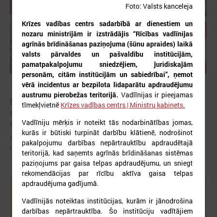
Foto: Valsts kanceleja
Krīzes vadības centrs sadarbībā ar dienestiem un
nozaru ministrijām ir izstrādājis “Rīcības vadlīnijas
agrīnās brīdināšanas paziņojuma (šūnu apraides) laikā
valsts pārvaldes un pašvaldību institūcijām,
pamatpakalpojumu sniedzējiem, juridiskajām
personām, citām institūcijām un sabiedrībai”, ņemot
vērā incidentus ar bezpilota lidaparātu apdraudējumu
2026. gada 12. jūnijs
austrumu pierobežas teritorijā.
Vadlīnijas ir pieejamas
Publicēta konferences “Tautas sapulcei – 36”
tīmekļvietnē
Krīzes vadības centrs | Ministru kabinets.
rezolūcija par vietējās pārstāvniecības
stiprināšanu Latvijā
Vadlīniju mērķis ir noteikt tās nodarbinātības jomas,
kurās ir būtiski turpināt darbību klātienē, nodrošinot
Publicēta konferences “Tautas sapulcei – 36” rezolūcija par vietējās
pakalpojumu darbības nepārtrauktību apdraudētajā
pārstāvniecības stiprināšanu Latvijā
teritorijā, kad saņemts agrīnās brīdināšanas sistēmas
paziņojums par gaisa telpas apdraudējumu, un sniegt
rekomendācijas par rīcību aktīva gaisa telpas
apdraudējuma gadījumā.
Vadlīnijās noteiktas institūcijas, kurām ir jānodrošina
darbības nepārtrauktība. Šo institūciju vadītājiem