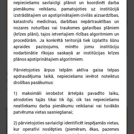
nepieciešams savlaicīgi plānot un koordinēt darba
pienākumu veikšanu, pamatojoties uz institūcijā
izstrādātajiem un apstiprinātajiem civilās aizsardzības,
katastrofu medicīnas, darbības nepārtrauktības un
nozares noturības vai trauksmes gatavības plāniem
(krīzes plāni), tajos ietvertajiem rīcības algoritmiem un
procedūrām. Ja konkrētā teritorijā tiek izplatīts šūnu
apraides paziņojums, minēto jomu institūciju
nodarbinātie rīkojas saskaņā ar institūcijas krīzes
plānos apstiprinātajiem algoritmiem.
2026. gada 03. jūnijs
Pārvietojoties ārpus telpām aktīva gaisa telpas
Aicina pašvaldības pieteikties mācībām "Drošība
apdraudējuma laikā, nepieciešams ievērot noteiktus
sākas ar Tevi!"
drošības pasākumus:
Aicina pašvaldības pieteikties mācībām "Drošība sākas ar Tevi!"
1) maksimāli ierobežot ārtelpās pavadīto laiku,
atrodoties tajās tikai tik ilgi, cik tas nepieciešams
neatliekamu darba pienākumu veikšanai vai tuvākās
patvēruma vietas sasniegšanai;
2) pārvietojoties savlaicīgi identificēt iespējamās vietas,
kur operatīvi noslēpties (piemēram, ēkas, pazemes