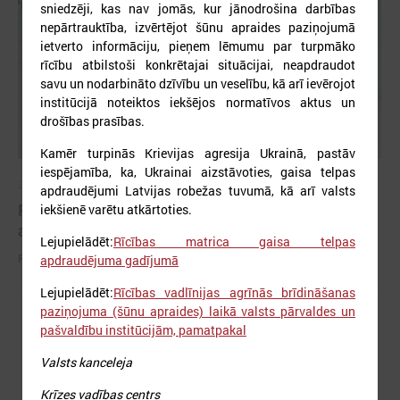
sniedzēji, kas nav jomās, kur jānodrošina darbības
nepārtrauktība, izvērtējot šūnu apraides paziņojumā
ietverto informāciju, pieņem lēmumu par turpmāko
rīcību atbilstoši konkrētajai situācijai, neapdraudot
savu un nodarbināto dzīvību un veselību, kā arī ievērojot
institūcijā noteiktos iekšējos normatīvos aktus un
drošības prasības.
Kamēr turpinās Krievijas agresija Ukrainā, pastāv
iespējamība, ka, Ukrainai aizstāvoties, gaisa telpas
2026. gada 25. maijs
apdraudējumi Latvijas robežas tuvumā, kā arī valsts
Pieejamas rīcības vadlīnijas institūcijām šūnu
iekšienē varētu atkārtoties.
apraides gadījumā
Lejupielādēt:
Rīcības matrica gaisa telpas
Pieejamas rīcības vadlīnijas institūcijām šūnu apraides gadījumā
apdraudējuma gadījumā
Lejupielādēt:
Rīcības vadlīnijas agrīnās brīdināšanas
paziņojuma (šūnu apraides) laikā valsts pārvaldes un
pašvaldību institūcijām, pamatpakal
Valsts kanceleja
Krīzes vadības centrs