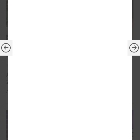
2026. gada 30. marts
Apbalvoti konkursa „Gada balva sociālajā darbā
2025” uzvarētāji
Apbalvoti konkursa „Gada balva sociālajā darbā 2025” uzvarētāji