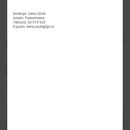
Ievietoja: Liene Užule
Amats: Padomniece
Tālrunis: 26 519 920
E-pasts: liene.uzule@lps.lv
2026. gada 28. aprīlis
Notiks Kraukļa piemiņas basketbola turnīrs
bērniem, amatieriem un veterāniem
Notiks Kraukļa piemiņas basketbola turnīrs bērniem, amatieriem un
veterāniem