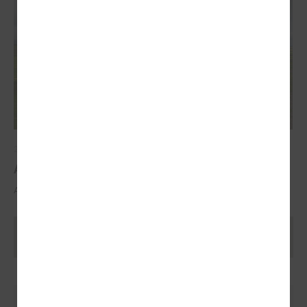
2025. gada 29. oktobris
ALTUM atbalsts mājokļa iegādei reģionos
ALTUM atbalsts mājokļa iegādei reģionos
Ielādēt vecākus rakstus