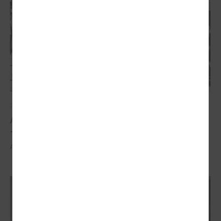
2026. gada 21. aprīlis
Aizvadīta 5. jubilejas konference “Tautas sapulcei
– 36”
Aizvadīta 5. jubilejas konference “Tautas sapulcei – 36”