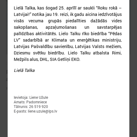
Lielā Talka, kas šogad 25. aprīlī ar saukli “Roku rokā –
Latvijai!” notika jau 19. reizi, ik gadu aicina iedzīvotājus
visās vecuma grupās piedalīties dažādās vides
sakopšanas, apzaļumošanas un savstarpējas
palīdzības aktivitātēs. Lielo Talku rīko biedrība “Pēdas
LV” sadarbībā ar Klimata un enerģētikas ministriju,
Latvijas Pašvaldību savienību, Latvijas Valsts mežiem,
Dziesmu svētku biedrību. Lielo Talku atbalsta Rimi,
Mežpils alus, DHL, SIA Getliņi EKO.
2026. gada 25. maijs
Lielā Talka
Pieejamas rīcības vadlīnijas institūcijām šūnu
apraides gadījumā
Pieejamas rīcības vadlīnijas institūcijām šūnu apraides gadījumā
Ievietoja: Liene Užule
Amats: Padomniece
Tālrunis: 26 519 920
E-pasts: liene.uzule@lps.lv