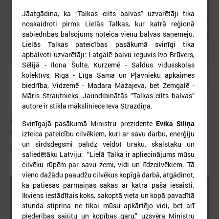
Jāatgādina, ka “Talkas cilts balvas” uzvarētāji tika
noskaidroti pirms Lielās Talkas, kur katrā reģionā
sabiedrības balsojums noteica vienu balvas saņēmēju.
Lielās Talkas pateicības pasākumā svinīgi tika
apbalvoti uzvarētāji: Latgalē balvu ieguvis Ivo Brūvers,
Sēlijā - Ilona Šulte, Kurzemē - Saldus vidusskolas
kolektīvs, Rīgā - Līga Sama un Pļavnieku apkaimes
biedrība, Vidzemē - Madara Mažajeva, bet Zemgalē -
Māris Strautnieks. Jaundibinātās “Talkas cilts balvas”
autore ir stikla māksliniece Ieva Strazdiņa.
2026. gada 03. jūnijs
Aicina pašvaldības pieteikties mācībām "Drošība
Svinīgajā pasākumā Ministru prezidente
Evika Siliņa
sākas ar Tevi!"
izteica pateicību cilvēkiem, kuri ar savu darbu, enerģiju
un sirdsdegsmi palīdz veidot tīrāku, skaistāku un
Aicina pašvaldības pieteikties mācībām "Drošība sākas ar Tevi!"
saliedētāku Latviju. “Lielā Talka ir apliecinājums mūsu
cilvēku rūpēm par savu zemi, vidi un līdzcilvēkiem. Tā
vieno dažādu paaudžu cilvēkus kopīgā darbā, atgādinot,
ka patiesas pārmaiņas sākas ar katra paša iesaisti.
Ikviens iestādītais koks, sakoptā vieta un kopā pavadītā
stunda stiprina ne tikai mūsu apkārtējo vidi, bet arī
piederības sajūtu un kopības garu,” uzsvēra Ministru