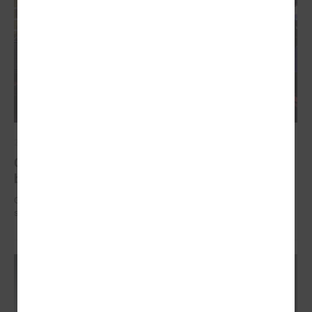
2025. gada 12. novembris
Godināti Latvijas izcilākie pedagogi - pasniegtas
balvas "Latvijas Gada skolotājs 2025"
Godināti Latvijas izcilākie pedagogi - pasniegtas balvas "Latvijas Gada
skolotājs 2025"