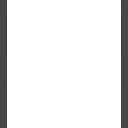
2025. gada 29. oktobris
ALTUM atbalsts mājokļa iegādei reģionos
ALTUM atbalsts mājokļa iegādei reģionos
Ielādēt vecākus rakstus