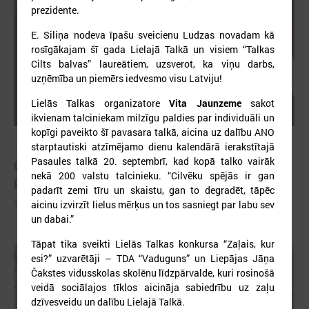
prezidente.
E. Siliņa nodeva īpašu sveicienu Ludzas novadam kā
rosīgākajam šī gada Lielajā Talkā un visiem “Talkas
Cilts balvas” laureātiem, uzsverot, ka viņu darbs,
uzņēmība un piemērs iedvesmo visu Latviju!
Lielās Talkas organizatore
Vita Jaunzeme
sakot
ikvienam talciniekam milzīgu paldies par individuāli un
kopīgi paveikto šī pavasara talkā, aicina uz dalību ANO
starptautiski atzīmējamo dienu kalendārā ierakstītajā
2026. gada 26. maijs
Pasaules talkā 20. septembrī, kad kopā talko vairāk
Cildināti “Talkas cilts balvas” uzvarētāji un
nekā 200 valstu talcinieku. “Cilvēku spējās ir gan
pašvaldību koordinatori
padarīt zemi tīru un skaistu, gan to degradēt, tāpēc
Cildināti “Talkas cilts balvas” uzvarētāji un pašvaldību koordinatori
aicinu izvirzīt lielus mērķus un tos sasniegt par labu sev
un dabai.”
Tāpat tika sveikti Lielās Talkas konkursa “Zaļais, kur
esi?” uzvarētāji – TDA “Vaduguns” un Liepājas Jāņa
Čakstes vidusskolas skolēnu līdzpārvalde, kuri rosinošā
veidā sociālajos tīklos aicināja sabiedrību uz zaļu
dzīvesveidu un dalību Lielajā Talkā.