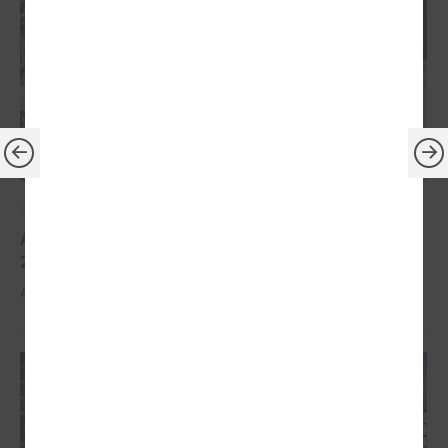
2026. gada 30. marts
Apbalvoti konkursa „Gada balva sociālajā darbā
2025” uzvarētāji
Apbalvoti konkursa „Gada balva sociālajā darbā 2025” uzvarētāji