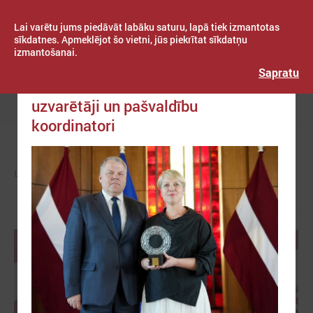
Lai varētu jums piedāvāt labāku saturu, lapā tiek izmantotas
sīkdatnes. Apmeklējot šo vietni, jūs piekrītat sīkdatņu
izmantošanai.
Publicēts: 2026. gada 26. maijs
Latvijas Pašvaldību savienība
Sapratu
Cildināti “Talkas cilts balvas”
uzvarētāji un pašvaldību
Izvēlne
koordinatori
LPS
ZIŅAS
PAŠVALDĪBĀS