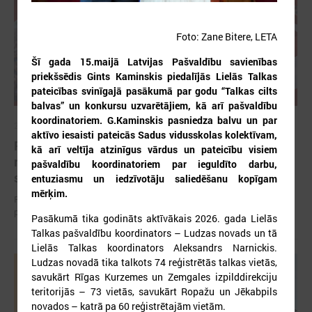
Foto: Zane Bitere, LETA
Šī gada 15.maijā Latvijas Pašvaldību savienības
priekšsēdis Gints Kaminskis piedalījās Lielās Talkas
pateicības svinīgajā pasākumā par godu “Talkas cilts
balvas” un konkursu uzvarētājiem, kā arī pašvaldību
koordinatoriem. G.Kaminskis pasniedza balvu un par
2026. gada 12. jūnijs
aktīvo iesaisti pateicās Sadus vidusskolas kolektīvam,
Publicēta konferences “Tautas sapulcei – 36”
kā arī veltīja atzinīgus vārdus un pateicību visiem
rezolūcija par vietējās pārstāvniecības
pašvaldību koordinatoriem par ieguldīto darbu,
stiprināšanu Latvijā
entuziasmu un iedzīvotāju saliedēšanu kopīgam
mērķim.
Publicēta konferences “Tautas sapulcei – 36” rezolūcija par vietējās
pārstāvniecības stiprināšanu Latvijā
Pasākumā tika godināts aktīvākais 2026. gada Lielās
Talkas pašvaldību koordinators – Ludzas novads un tā
Lielās Talkas koordinators Aleksandrs Narnickis.
Ludzas novadā tika talkots 74 reģistrētās talkas vietās,
savukārt Rīgas Kurzemes un Zemgales izpilddirekciju
teritorijās – 73 vietās, savukārt Ropažu un Jēkabpils
novados – katrā pa 60 reģistrētajām vietām.