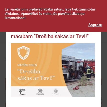
Lai varētu jums piedāvāt labāku saturu, lapā tiek izmantotas
sīkdatnes. Apmeklējot šo vietni, jūs piekrītat sīkdatņu
izmantošanai.
Publicēts: 2026. gada 03. jūnijs
Latvijas Pašvaldību savienība
Sapratu
Aicina pašvaldības pieteikties
mācībām "Drošība sākas ar Tevi!"
Izvēlne
LPS
ZIŅAS
PAŠVALDĪBĀS