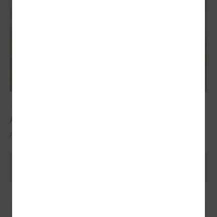
2025. gada 29. oktobris
ALTUM atbalsts mājokļa iegādei reģionos
ALTUM atbalsts mājokļa iegādei reģionos
Ielādēt vecākus rakstus