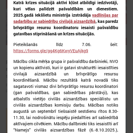
Katrā krīzes situācijā aktīvi kļūst atbildīgi iedzīvotāji,
kuri vēlas palīdzēt pašvaldībām un dienestiem.
2025.gadā Iekšlietu ministrija izstrādāja
vadlīnijas par
sadarbību ar sabiedrību civilajā aizsardzībā
, kas paredz
brīvprātīgo resursu koordinatoru iesaisti pašvaldību
gatavības stiprināšanā un krīzes situācijās.
Pieteikšanās līdz 7.06. šeit:
https://forms.gle/gg4Kg6KwyVEuAjkg9
2026. gada 12. jūnijs
Publicēta konferences “Tautas sapulcei – 36”
Mācību cikla mērķa grupa ir pašvaldību darbinieki, NVO
un kopienu aktīvisti, kuri ir gatavi strukturēti iesaistīties
rezolūcija par vietējās pārstāvniecības
civilajā aizsardzībā un brīvprātīgo resursu
stiprināšanu Latvijā
koordinēšanā. Mācību rezultātā katrā novadā tiks
Publicēta konferences “Tautas sapulcei – 36” rezolūcija par vietējās
sagatavoti vismaz divi brīvprātīgo resursu koordinatori
pārstāvniecības stiprināšanu Latvijā
(gan pašvaldības, gan sabiedrības pārstāvji), kas
atbalstīs vietējo civilās aizsardzības speciālistu un
civilās aizsardzības komisiju darbu. Mācības notiks
augustā un septembrī tiešsaistē sestdienu rītos 8.30-
11.30, lai nodrošinātu iespēju piedalīties arī sabiedrībā
aktīvajiem cilvēkiem. Mācību dalībnieki tiks iesaistīti arī
“Namejs” civilās aizsardzības fāzē (6.-8.10.2025.),