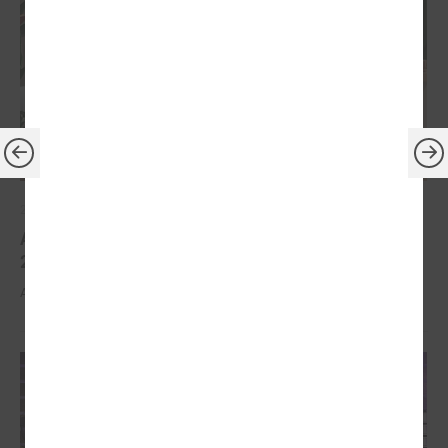
2026. gada 30. marts
Apbalvoti konkursa „Gada balva sociālajā darbā
2025” uzvarētāji
Apbalvoti konkursa „Gada balva sociālajā darbā 2025” uzvarētāji