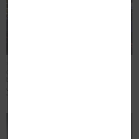
2025. gada 12. novembris
Godināti Latvijas izcilākie pedagogi - pasniegtas
balvas "Latvijas Gada skolotājs 2025"
Godināti Latvijas izcilākie pedagogi - pasniegtas balvas "Latvijas Gada
skolotājs 2025"