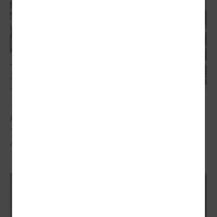
2026. gada 21. aprīlis
Aizvadīta 5. jubilejas konference “Tautas sapulcei
– 36”
Aizvadīta 5. jubilejas konference “Tautas sapulcei – 36”