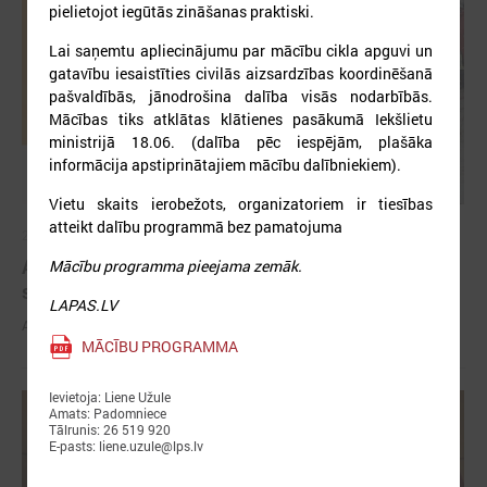
pielietojot iegūtās zināšanas praktiski.
Lai saņemtu apliecinājumu par mācību cikla apguvi un
gatavību iesaistīties civilās aizsardzības koordinēšanā
pašvaldībās, jānodrošina dalība visās nodarbībās.
Mācības tiks atklātas klātienes pasākumā Iekšlietu
ministrijā 18.06. (dalība pēc iespējām, plašāka
informācija apstiprinātajiem mācību dalībniekiem).
Vietu skaits ierobežots, organizatoriem ir tiesības
atteikt dalību programmā bez pamatojuma
2026. gada 03. jūnijs
Aicina pašvaldības pieteikties mācībām "Drošība
Mācību programma pieejama zemāk.
sākas ar Tevi!"
LAPAS.LV
Aicina pašvaldības pieteikties mācībām "Drošība sākas ar Tevi!"
MĀCĪBU PROGRAMMA
Ievietoja: Liene Užule
Amats: Padomniece
Tālrunis: 26 519 920
E-pasts: liene.uzule@lps.lv