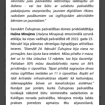
veicinātu jūsu pašvaldību iedzīvotāju labklājību un
ikdienu - vai tas būtu ar uzlabotu pašvaldību
pakalpojumu starpniecību, jauniem digitāliem rīkiem,
radošiem pasākumiem vai izglītojošām aktivitātēm
bērniem un jauniešiem.”
Savukārt Čuhujevas pašvaldības domes priekšsēdētāja
Haļina Minajeva
(
Halyna Minajeva
) emocionālā uzrunā
atklāja, ka viņas vadītajā pašvaldībā vēl 2022. gada 23.
februārī bija plānotas vērienīgas ilgtspējīgas attīstības
ieceres.
“Diemžēl 24. februārī Čuhujeva bija viena no
pirmajām, kas izjuta kara ietekmi. Mūsu pilsēta ir maza,
2023. gada 12. maijs
bet uz to tika izšautas 12 raķetes, tas bija šausmīgi.
Koropas pašvaldības pārstāvji no Ukrainas
Patlaban 50% mūsu daudzdzīvokļu namu un 56%
viesojas Gulbenes novadā
privātmāju ir izpostītas. Tāpat pilnībā sagrautas divas
Divu dienu garumā ciemiņi no Ukrainas iepazīst Gulbenes novadu,
mūsu izglītības iestādes un 11 ir izpostītas. Bojāti arī
klātienē tiekoties ar pašvaldības speciālistiem, skatot novada sociālo
tādi kritiskās infrastruktūras objekti kā katlumājas,
infrastruktūru un tiekoties ar uzņēmējiem.
ūdensapgādes būves un kanalizācijas sistēmas.”
Runājot par jomām, kurās Čuhujevas pašvaldība
tuvākajā nākotnē būtu ieinteresēta sadarboties ar
Kuldīgas novada pašvaldību, Minajeva minēja labās
prakses pieredzes apmaiņu ēku atjaunošanā,