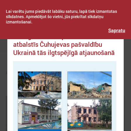
Lai varētu jums piedāvāt labāku saturu, lapā tiek izmantotas
sīkdatnes. Apmeklējot šo vietni, jūs piekrītat sīkdatņu
izmantošanai.
Publicēts: 2023. gada 07. marts
Latvijas Pašvaldību savienība
Sapratu
Kuldīgas novada pašvaldība
atbalstīs Čuhujevas pašvaldību
Izvēlne
Ukrainā tās ilgtspējīgā atjaunošanā
LPS
ZIŅAS
UKRAINA