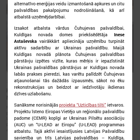
alternatīvo enerģijas veidu izmantošanā apkures un citu
pašvaldības pakalpojumu nodrošināšanā, kā arī
atbalstā uzņēmējdarbībai.
Izsakot atbalsta vārdus Čuhujevas pašvaldībai,
Kuldīgas novada domes priekšsēdētāja
Inese
Astaševska
vairākkārt apliecināja uzņēmību turpināt
aktīvu sadarbību ar Ukrainas pašvaldību. Maijā
Kuldīgas novadā plānota Čuhujevas pašvaldības
pārstāvju izpētes vizīte, kuras mērķis ir iepazīstināt
Ukrainas pašvaldības pārstāvjus ar Kuldīgas novada
labās prakses pieredzi, kas varētu palīdzēt Čuhujevas
atjaunošanai tās dažādās izpausmēs, sākot no ēku
2023. gada 12. maijs
rekonstrukcijas un beidzot ar iedzīvotāju ikdienas
Ķekavas novadā viesojas Ukrainas delegācija no
dzīves uzlabošanu.
Novij Bilous
Sanāksme norisinājās
projekta “Uzticības tilti”
ietvaros.
No 9. līdz 11. maijam Ķekavas novada pašvaldībā viesojas Novij Bilous
Projektu īsteno Eiropas Vietējo un reģionālo pašvaldību
pašvaldības pārstāvji, lai projekta “Uzticības tilti” ietvaros iepazītos ar
padome (CEMR) kopīgi ar Ukrainas Pilsētu asociāciju
labās prakses piemēriem ilgtspējīgai pašvaldības attīstībai, kā arī
pārrunātu turpmāko sadarbību Ukrainas pašvaldības atjaunošanas
(AUC) un “U-LEAD ar Eiropu” (U-LEAD) programmas
atbalstam.
atbalstu. Tajā aktīvi iesaistījusies Latvijas Pašvaldību
savienība un trīs Latvijas pašvaldības – Kuldīga,