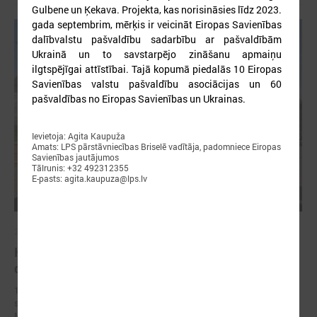
Gulbene un Ķekava. Projekta, kas norisināsies līdz 2023.
gada septembrim, mērķis ir veicināt Eiropas Savienības
dalībvalstu pašvaldību sadarbību ar pašvaldībām
Ukrainā un to savstarpējo zināšanu apmaiņu
ilgtspējīgai attīstībai. Tajā kopumā piedalās 10 Eiropas
Savienības valstu pašvaldību asociācijas un 60
pašvaldības no Eiropas Savienības un Ukrainas.
Ievietoja: Agita Kaupuža
Amats: LPS pārstāvniecības Briselē vadītāja, padomniece Eiropas
Savienības jautājumos
Tālrunis: +32 492312355
E-pasts: agita.kaupuza@lps.lv
2023. gada 12. maijs
Kuldīgā viesojas sadraudzības pilsētas Čuhujivas
delegācija
10. maijā, divu dienu vizītē Kuldīgā ieradusies delegācija no
sadraudzības pilsētas Ukrainā - Čuhujivas. Čuhujivas mēru Galinu
Minajevu un viņas kolēģes uzņēma Kuldīgas novada domes