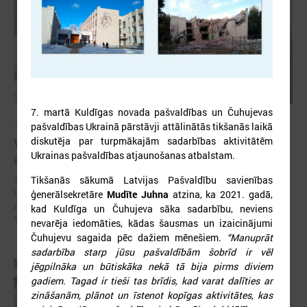
7. martā Kuldīgas novada pašvaldības un Čuhujevas
2024. gada 19. augusts
pašvaldības Ukrainā pārstāvji attālinātās tikšanās laikā
diskutēja par turpmākajām sadarbības aktivitātēm
Ventspils Digitālais centrs organizēs bezmaksas
Ukrainas pašvaldības atjaunošanas atbalstam.
apmācības Ukrainas bērniem un jauniešiem
Tikšanās sākumā Latvijas Pašvaldību savienības
SIF programmā “Kultūrorientācijas kursi un iekļaušanās pasākumi
Ukrainas civiliedzīvotājiem” realizēs projektu “Tehnoloģijas vieno”, kas
ģenerālsekretāre
Mudīte Juhna
atzina, ka 2021. gadā,
palīdzēs Ukrainas bērniem un jauniešiem apgūt latviešu valodu
kad Kuldīga un Čuhujeva sāka sadarbību, neviens
aizraujošā veidā, izmantojot tehnoloģijas.
nevarēja iedomāties, kādas šausmas un izaicinājumi
Čuhujevu sagaida pēc dažiem mēnešiem.
“Manuprāt
sadarbība starp jūsu pašvaldībām šobrīd ir vēl
jēgpilnāka un būtiskāka nekā tā bija pirms diviem
gadiem. Tagad ir tieši tas brīdis, kad varat dalīties ar
zināšanām, plānot un īstenot kopīgas aktivitātes, kas