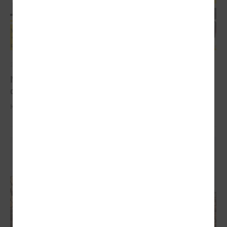
2022. gada 10. augusts
Nekrāj radioaktīvus priekšmetus - Valsts vides
dienests aicina tos nodot bez maksas
Kampaņa norisinās no 10.augusta līdz 10.oktobrim.