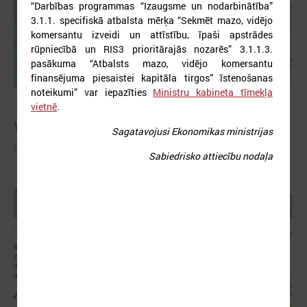
“Darbības programmas “Izaugsme un nodarbinātība”
3.1.1. specifiskā atbalsta mērķa “Sekmēt mazo, vidējo
komersantu izveidi un attīstību, īpaši apstrādes
rūpniecībā un RIS3 prioritārajās nozarēs” 3.1.1.3.
pasākuma “Atbalsts mazo, vidējo komersantu
finansējuma piesaistei kapitāla tirgos” īstenošanas
noteikumi” var iepazīties
Ministru kabineta tīmekļa
vietnē
.
2022. gada 16. augusts
Valsts atbalsts 2022/2023 apkures sezonā
Sagatavojusi Ekonomikas ministrijas
Ministru kabinetā 9.augustā apstiprinātie atbalsta veidi
Sabiedrisko attiecību nodaļa