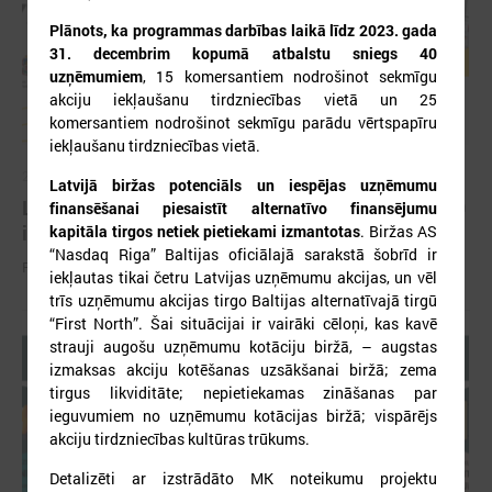
Plānots, ka programmas darbības laikā līdz 2023. gada
31. decembrim kopumā atbalstu sniegs 40
uzņēmumiem
, 15 komersantiem nodrošinot sekmīgu
akciju iekļaušanu tirdzniecības vietā un 25
komersantiem nodrošinot sekmīgu parādu vērtspapīru
iekļaušanu tirdzniecības vietā.
2022. gada 08. novembris
Latvijā biržas potenciāls un iespējas uzņēmumu
Latvijā pētīs pieaugušo prasmes; plāno iegūt 7700
finansēšanai piesaistīt alternatīvo finansējumu
iedzīvotāju atbildes
kapitāla tirgos netiek pietiekami izmantotas
. Biržas AS
“Nasdaq Riga” Baltijas oficiālajā sarakstā šobrīd ir
Pētījumu veido aptaujas anketa un intervijas
iekļautas tikai četru Latvijas uzņēmumu akcijas, un vēl
trīs uzņēmumu akcijas tirgo Baltijas alternatīvajā tirgū
“First North”. Šai situācijai ir vairāki cēloņi, kas kavē
strauji augošu uzņēmumu kotāciju biržā, – augstas
izmaksas akciju kotēšanas uzsākšanai biržā; zema
tirgus likviditāte; nepietiekamas zināšanas par
ieguvumiem no uzņēmumu kotācijas biržā; vispārējs
akciju tirdzniecības kultūras trūkums.
Detalizēti ar izstrādāto MK noteikumu projektu