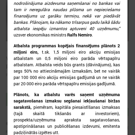
nodrošinājuma aizdevuma saņemšanai no bankas vai
tam ir neregulāra naudas plūsma un nepieciešams
finansējums uz garāku termiņu, nekā var piedāvāt
bankas. Plānojam, ka nākamo trīsarpus gadu laikā šādu
atbalsta iespēju izmantos aptuveni 40 uzņēmumu,”
uzsver ekonomikas ministrs
Ralfs Nemiro
.
Atbalsta programmas kopējais finansējums plānots 2
2022. gada 05. decembris
miljoni eiro,
t.sk. 1,5 miljoni eiro akciju emisijas
VARAM organizē semināru par mājaslapu
atbalstam un 0,5 miljoni eiro parāda vērtspapīru
piekļūstamības jautājumiem
atbalstam. Atbalsta veids būs grants (dāvinājums), kas
segs 50% no attiecināmajām izmaksām, bet ne vairāk
Pieteikšanās semināram līdz 13.decembrim
par 100 000 eiro akciju emisijas gadījumā un ne vairāk
par 20 000 eiro parāda vērtspapīru emisijas gadījumā.
Plānots, ka atbalstu varēs saņemt uzņēmuma
sagatavošanas izmaksu segšanai iekļaušanai biržas
sarakstā,
piemēram, kapitāla piesaistīšanas izmaksas
(tajā skaitā tikšanās ar investoriem),
prospekta/uzņēmuma apraksta sagatavošanas,
apstiprināšanas un publicēšanas izdevumi, emitenta
padziļinātās izpētes utt.