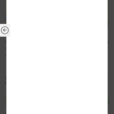
2022. gada 01. jūnijs
IZM aicina pieteikties konkursā “Latvijas Jauniešu
galvaspilsēta”
Konkursa pieteikumu iesniegšanas termiņš ir 30. jūnijs