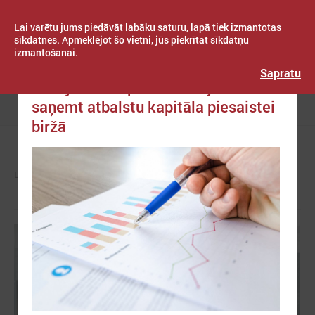
Lai varētu jums piedāvāt labāku saturu, lapā tiek izmantotas
sīkdatnes. Apmeklējot šo vietni, jūs piekrītat sīkdatņu
izmantošanai.
Publicēts: 2019. gada 04. jūlijs
Latvijas Pašvaldību savienība
Sapratu
Latvijas MVU pirmie Baltijā varēs
saņemt atbalstu kapitāla piesaistei
Izvēlne
biržā
LPS
ZIŅAS
VALSTS PĀRVALDĒ