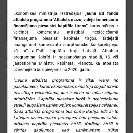
Ekonomikas ministrija izstrādājusi
jaunu ES fondu
atbalsta programmu “Atbalsts mazo, vidējo komersantu
finansējuma piesaistei kapitāla tirgos”
, kuras mērķis ir
veicināt komersantu attīstībai nepieciešamā
finansējuma piesaisti kapitāla tirgos, tādējādi
paaugstinot komersantu starptautisko konkurētspēju,
kā arī attīstīt kapitāla tirgu Latvijā. Atbalsta
2023. gada 30. janvāris
programma šobrīd ir saskaņošanas stadijā, tā vēl
Uzsāk diskusiju par priekšlikumiem nodokļu
jāapstiprina Ministru kabinetā. Plānots, ka atbalsts
sistēmas pilnveidošanai
uzņēmējiem būs pieejams no 2020. gada.
Nākamā sanāksme notiks februārī
“Jaunā atbalsta programma ir tikai viens no
pasākumiem, kurus Ekonomikas ministrija šogad īsteno
investīciju veicināšanai, kas ir viena no mūsu šāgada
prioritātēm. Kapitāla piesaiste biržā ir nepieciešama
strauji augošiem uzņēmumiem konkurētspējas celšanai.
Šāda atbalsta programma būs pirmā Baltijā, līdz ar to
Latvijas uzņēmumiem pirmajiem būs pieejams valsts
atbalsts kapitāla piesaistei biržā. Kotācija biržā ir
vērtīga gadījumos, kad uzņēmumam trūkst