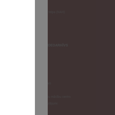
NODERĪGI
Klimata zināšanu telpa (NAH)
Bauhaus Latvijā
Jaunatnes lietas
Iepirkumu joma
apvienība
TIEŠRAIDES, VIDEOARHĪVS
Tiešraide
Videoarhīvs
Videoarhīvs-old
KONTAKTI
Pašvaldību kontakti
LPS
Latvijas pašvaldību mācību centrs
Biežāk uzdotie jautājumi