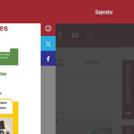
Sapratu
des
EN
TIEŠRAIDES,
NODERĪGI
KONTAKTI
VIDEOARHĪVS
PAŠVALDĪBU KONTAKTI