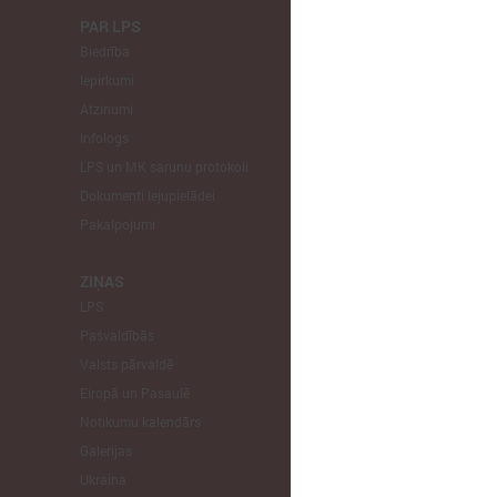
PAR LPS
KOMITEJA
Biedrība
Finanšu un 
Iepirkumi
Izglītības un
Atzinumi
Veselības un
Infologs
Reģionālās a
LPS un MK sarunu protokoli
Tautsaimniec
Dokumenti lejupielādei
Sporta jautā
Pakalpojumi
Informātikas
Mājokļu jau
ZIŅAS
LPS
STARPTAU
Pašvaldībās
Pārstāvniecīb
Valsts pārvaldē
Eiropas Reģi
Eiropā un Pasaulē
EP Vietējo u
Notikumu kalendārs
Galerijas
Ukraina