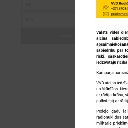
Valsts vides di
Meklēt
aicina sabiedr
2
apsaimniekošan
sabiedrību par to
riski, saskarot
iedzīvotāju rīcībā
Kampaņa norisinā
VVD aicina iedzīv
un šķūnīšos. Nere
ar rādija krāsu, 
pulksteņi) ar rādi
Pēdējo gadu lai
radionuklīdus sat
militārie priekš