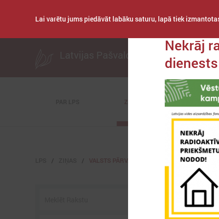
Lai varētu jums piedāvāt labāku saturu, lapā tiek izmantotas
Publicēts: 2022. ga
Nekrāj r
Latvijas Pašvaldību savienība
dienests
PAR LPS
ZIŅAS
KOMITEJAS
LPS
ZIŅAS
VALSTS PĀRVALDĒ