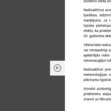
suvenīru veidā un
Radioaktīvus avot
īpašības, iedzīv
2
marķējums. Ja vi
tipiska pielieto
efekts, ka priekš
20. gadsimta sāk
M
a
Vēsturiskie radioa
var nevajadzīgi p
apkārtējās vides 
nenomazgājot roka
Radioaktīvie pri
meteoroloģijas c
atkritumu ilgsto
Atrodot aizdomīg
priekšmetu atpa
zvanot uz tālruņ