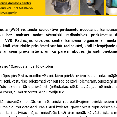
enests (VVD) vēsturiski radioaktīvo priekšmetu nodošanas kampaņas
ību bez maksas nodot vēsturiski radioaktīvos priekšmetus d
023. gada 30. janvāris
2022. gada 05. decembris
ai. VVD Radiācijas drošības centrs kampaņu organizē ar mērķi
, kādi vēsturiskie priekšmeti var būt radioaktīvi, kādi ir iespējamie 
Uzsāk diskusiju par
VARAM organizē sem
ies ar šiem priekšmetiem, un kā pareizi rīkoties, ja šādi priekšm
priekšlikumiem nodokļu
mājaslapu piekļūst
.
sistēmas pilnveidošanai
jautājumiem
s no 10.augusta līdz 10.oktobrim.
Nākamā sanāksme notiks februārī
Pieteikšanās semināram līd
otājus pievērst uzmanību vēsturiskiem priekšmetiem, kas atrodas mājā
ti seni, vēsturiski priekšmeti var būt radioaktīvi - piemēram, pulksteņi 
vēsturiskie militārie priekšmeti (mērskalas, slēdži, aviācijas mērinstrum
ja krāsu, dūmu detektori ar plutoniju u.c.
kā visvairāk no šādiem vēsturiski radioaktīvajiem priekšmetiem i
urošie dūmu detektori, kas tikuši izvietoti galvenokārt rūpnieciskās ēk
meti, kuri Latvijas mājsaimniecībās bieži vien nonāk kā vēsturiskais