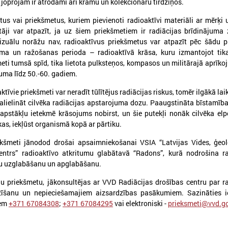
 joprojām ir atrodami arī krāmu un kolekcionāru tirdziņos.
us vai priekšmetus, kuriem pievienoti radioaktīvi materiāli ar mērķi 
otāji var atpazīt, ja uz šiem priekšmetiem ir radiācijas brīdinājuma
022. gada 16. augusts
2022. gada 10. augusts
zuālu norāžu nav, radioaktīvus priekšmetus var atpazīt pēc šādu p
Valsts atbalsts 2022/2023
Nekrāj radioaktīvus
juma un ražošanas perioda – radioaktīvā krāsa, kuru izmantojot tik
apkures sezonā
priekšmetus - Valsts
meti tumsā spīd, tika lietota pulksteņos, kompasos un militārajā aprīk
dienests aicina tos 
uma līdz 50.-60. gadiem.
inistru kabinetā 9.augustā apstiprinātie
maksas
tbalsta veidi
ktīvie priekšmeti var neradīt tūlītējus radiācijas riskus, tomēr ilgākā la
Kampaņa norisinās no 10.aug
alielināt cilvēka radiācijas apstarojuma dozu. Paaugstināta bīstamība
10.oktobrim.
apstākļu ietekmē krāsojums nobirst, un šie putekļi nonāk cilvēka elpc
s, iekļūst organismā kopā ar pārtiku.
ekšmeti jānodod drošai apsaimniekošanai VSIA “Latvijas Vides, ģeol
entrs” radioaktīvo atkritumu glabātavā “Radons”, kurā nodrošina ra
šu uzglabāšanu un apglabāšanu.
u priekšmetu, jākonsultējas ar VVD Radiācijas drošības centru par r
zīšanu un nepieciešamajiem aizsardzības pasākumiem. Sazināties i
iem
+371 67084308
;
+371 67084295
vai elektroniski -
prieksmeti@vvd.go