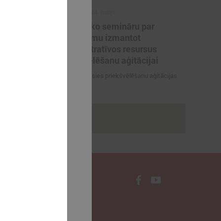
2022. gada 24. maijs
KNAB rīko semināru par
tu
aizliegumu izmantot
u valsts
administratīvos resursus
priekšvēlēšanu aģitācijai
elāgots darba
4. jūnijā sāksies priekšvēlēšanu aģitācijas
periods
rakstus