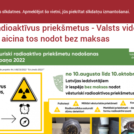
 sīkdatnes. Apmeklējot šo vietni, jūs piekrītat sīkdatņu izmantošanai.
da 10. augusts
adioaktīvus priekšmetus - Valsts vi
 aicina tos nodot bez maksas
STARPTAUTISKĀ
PROJEKTI
APVIENĪBAS
SADARBĪBA