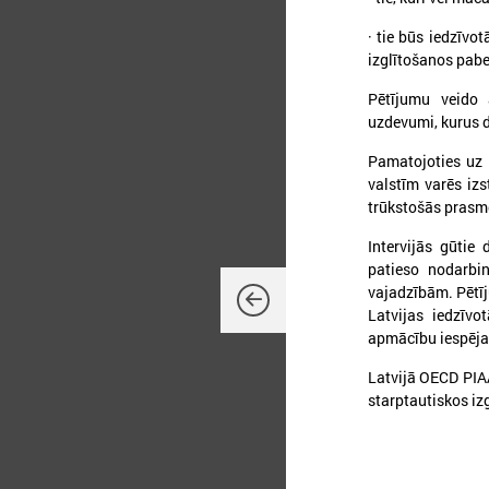
· tie būs iedzīvot
izglītošanos pab
2
Pētījumu veido a
uzdevumi, kurus d
Pamatojoties uz 
M
a
valstīm varēs iz
trūkstošās prasm
Intervijās gūtie 
patieso nodarbi
vajadzībām. Pētīj
Latvijas iedzīvo
apmācību iespējas
Latvijā OECD PIAA
starptautiskos iz