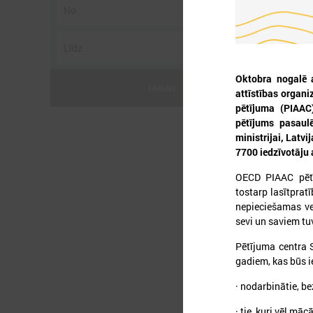
Oktobra nogalē 
Meklēt
attīstības organ
2
pētījuma (PIAAC
pētījums pasaulē
ministrijai, Latv
7700 iedzīvotāju 
OECD PIAAC pētī
tostarp lasītprat
nepieciešamas vei
sevi un saviem tu
Pētījuma centra S
gadiem, kas būs i
· nodarbinātie, b
· tie, kuri vēl māc