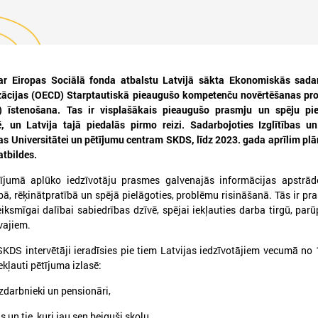
ar Eiropas Sociālā fonda atbalstu Latvijā sākta Ekonomiskās sada
izācijas (OECD) Starptautiskā pieaugušo kompetenču novērtēšanas p
023. gada 30. janvāris
2022. gada 05. decembris
) īstenošana. Tas ir visplašākais pieaugušo prasmju un spēju pie
, un Latvija tajā piedalās pirmo reizi. Sadarbojoties Izglītības u
Uzsāk diskusiju par
VARAM organizē sem
ijas Universitātei un pētījumu centram SKDS, līdz 2023. gada aprīlim plā
priekšlikumiem nodokļu
mājaslapu piekļūst
atbildes.
sistēmas pilnveidošanai
jautājumiem
jumā aplūko iedzīvotāju prasmes galvenajās informācijas apstrād
Nākamā sanāksme notiks februārī
Pieteikšanās semināram līd
ībā, rēķinātpratībā un spējā pielāgoties, problēmu risināšanā. Tās ir pr
ksmīgai dalībai sabiedrības dzīvē, spējai iekļauties darba tirgū, parū
vajiem.
KDS intervētāji ieradīsies pie tiem Latvijas iedzīvotājiem vecumā no 
ekļauti pētījuma izlasē:
ezdarbnieki un pensionāri,
ās un tie, kuri jau sen beiguši skolu,