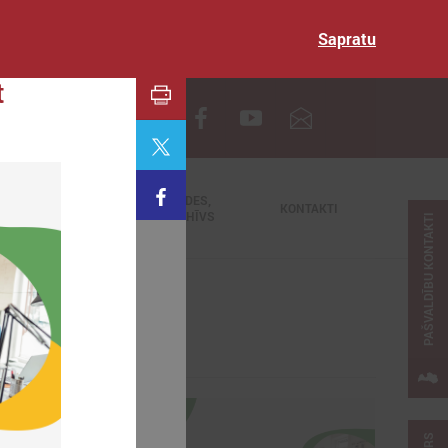
Sapratu
t
EN
TIEŠRAIDES,
NODERĪGI
KONTAKTI
VIDEOARHĪVS
PAŠVALDĪBU KONTAKTI