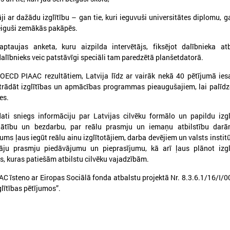
āji ar dažādu izglītību – gan tie, kuri ieguvuši universitātes diplomu, g
eiguši zemākās pakāpēs.
022. gada 16. augusts
2022. gada 10. augusts
ptaujas anketa, kuru aizpilda intervētājs, fiksējot dalībnieka atb
Valsts atbalsts 2022/2023
Nekrāj radioaktīvus
alībnieks veic patstāvīgi speciāli tam paredzētā planšetdatorā.
apkures sezonā
priekšmetus - Valsts
dienests aicina tos 
OECD PIAAC rezultātiem, Latvija līdz ar vairāk nekā 40 pētījumā ies
inistru kabinetā 9.augustā apstiprinātie
maksas
tbalsta veidi
strādāt izglītības un apmācības programmas pieaugušajiem, lai palīd
es.
Kampaņa norisinās no 10.aug
10.oktobrim.
dati sniegs informāciju par Latvijas cilvēku formālo un papildu izgl
nātību un bezdarbu, par reālu prasmju un iemaņu atbilstību dar
ums ļaus iegūt reālu ainu izglītotājiem, darba devējiem un valsts instit
tāju prasmju piedāvājumu un pieprasījumu, kā arī ļaus plānot izgl
, kuras patiešām atbilstu cilvēku vajadzībām.
C īsteno ar Eiropas Sociālā fonda atbalstu projektā Nr. 8.3.6.1/16/I/0
glītības pētījumos”.