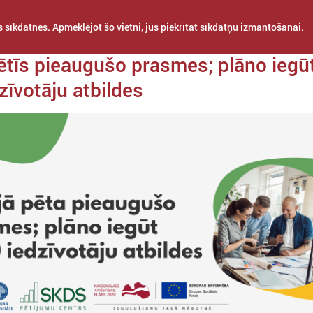
 sīkdatnes. Apmeklējot šo vietni, jūs piekrītat sīkdatņu izmantošanai.
da 08. novembris
pētīs pieaugušo prasmes; plāno iegū
zīvotāju atbildes
STARPTAUTISKĀ
PROJEKTI
APVIENĪBAS
SADARBĪBA