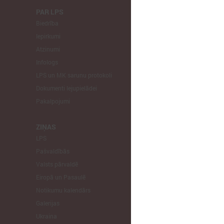
PAR LPS
KOMITEJA
Biedrība
Finanšu un 
Iepirkumi
Izglītības un
Atzinumi
Veselības un
Infologs
Reģionālās a
LPS un MK sarunu protokoli
Tautsaimniec
Dokumenti lejupielādei
Sporta jautā
Pakalpojumi
Informātikas
Mājokļu jau
ZIŅAS
LPS
STARPTAU
Pašvaldībās
Pārstāvniecīb
Valsts pārvaldē
Eiropas Reģi
Eiropā un Pasaulē
EP Vietējo u
Notikumu kalendārs
Galerijas
Ukraina