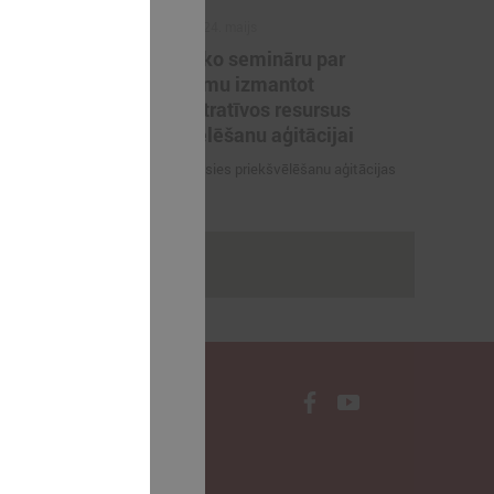
2022. gada 24. maijs
KNAB rīko semināru par
tu
aizliegumu izmantot
u valsts
administratīvos resursus
priekšvēlēšanu aģitācijai
elāgots darba
4. jūnijā sāksies priekšvēlēšanu aģitācijas
periods
rakstus