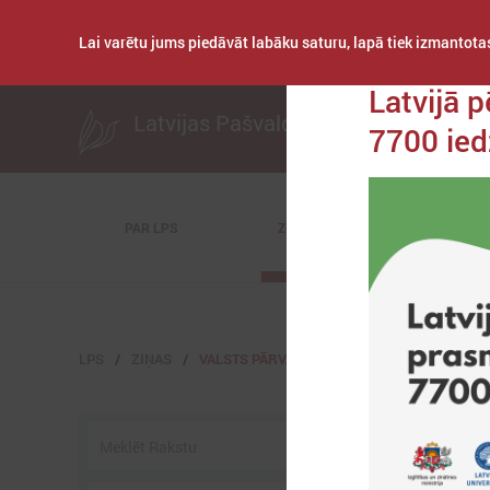
Lai varētu jums piedāvāt labāku saturu, lapā tiek izmantotas
Publicēts: 2022. ga
Latvijā 
Latvijas Pašvaldību savienība
7700 ied
PAR LPS
ZIŅAS
KOMITEJAS
LPS
ZIŅAS
VALSTS PĀRVALDĒ