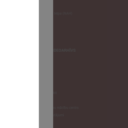
NODERĪGI
Klimata zināšanu telpa (NAH)
Bauhaus Latvijā
Jaunatnes lietas
Iepirkumu joma
apvienība
TIEŠRAIDES, VIDEOARHĪVS
Tiešraide
Videoarhīvs
Videoarhīvs-old
KONTAKTI
Pašvaldību kontakti
LPS
Latvijas pašvaldību mācību centrs
Biežāk uzdotie jautājumi