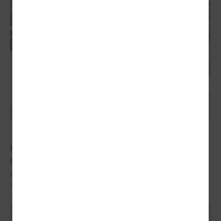
2025. gada 03. aprīlis
Konferencē atklāj sistemātisku pieeju pedagogu
profesionālajam atbalstam
Konferencē atklāj sistemātisku pieeju pedagogu profesionālajam
atbalstam
Ielādēt vecākus rakstus