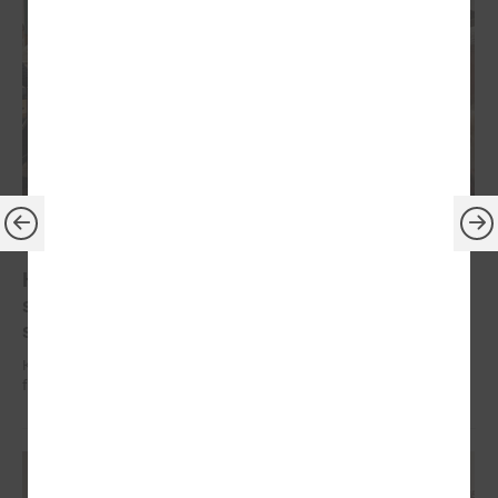
2025. gada 12. septembris
Komitejā diskutē par aktualizēto pedagogu darba
samaksas finansēšanas modeli "Programma
skolā"
Komitejā diskutē par aktualizēto pedagogu darba samaksas
finansēšanas modeli "Programma skolā"