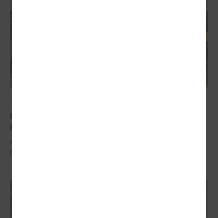
2025. gada 20. oktobris
Komitejā diskutē par bērnudārzu pieejamību un
bērnu pieskatīšanas pakalpojumu pašvaldībās
Komitejā diskutē par bērnudārzu pieejamību un bērnu pieskatīšanas
pakalpojumu pašvaldībās