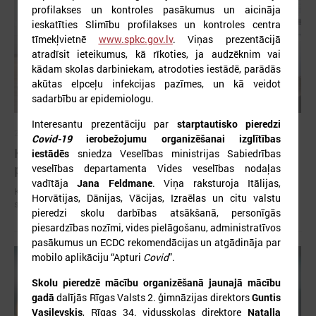
profilakses un kontroles pasākumus un aicināja
ieskatīties Slimību profilakses un kontroles centra
tīmekļvietnē
www.spkc.gov.lv
. Viņas prezentācijā
atradīsit ieteikumus, kā rīkoties, ja audzēknim vai
kādam skolas darbiniekam, atrodoties iestādē, parādās
akūtas elpceļu infekcijas pazīmes, un kā veidot
sadarbību ar epidemiologu.
Interesantu prezentāciju par
starptautisko pieredzi
2026. gada 28. janvāris
Covid-19
ierobežojumu organizēšanai izglītības
Komitejā izskatīs jautājumus par finansējumu
iestādēs
sniedza Veselības ministrijas Sabiedrības
pedagogu darba samaksai
veselības departamenta Vides veselības nodaļas
vadītāja
Jana Feldmane
. Viņa raksturoja Itālijas,
Komitejā izskatīs jautājumus par finansējumu pedagogu darba
Horvātijas, Dānijas, Vācijas, Izraēlas un citu valstu
samaksai
pieredzi skolu darbības atsākšanā, personīgās
piesardzības nozīmi, vides pielāgošanu, administratīvos
pasākumus un ECDC rekomendācijas un atgādināja par
mobilo aplikāciju “Apturi
Covid
”.
Skolu pieredzē mācību organizēšanā jaunajā mācību
gadā
dalījās Rīgas Valsts 2. ģimnāzijas direktors
Guntis
Vasiļevskis
, Rīgas 34. vidusskolas direktore
Nataļja