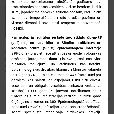
kontaktos, neizsekojamu inficēšanās gadījumu nav.
Profesionāles padoms vecākiem: visiem bērniem, kuri ir
slimi, jāpaliek mājās vēl 24 stundas pēc tam, kad viņiem
vairs nav temperatūras un citu drudža pazīmju un
vismaz diennakti nav lietoti temperatūru pazeminoši
līdzekļi.
Par
rīcību, ja izglītības iestādē tiek atklāts
Covid-19
gadījums, un sadarbību ar Slimību profilakses un
2026. gada 20. aprīlis
kontroles centra (SPKC) epidemiologiem
informēja
Komitejā pārrunā pāridarījumu mazināšanas
SPKC direktora vietniece attīstības un epidemioloģiskās
pieredzi skolās un atbalsta iespējas bērniem
drošības jautājumos
Ilona Liskova
. Iesākumā viņa
piesauca regulējumu un ieteikumus, kas noteikti
Komitejā pārrunā pāridarījumu mazināšanas pieredzi skolās un atbalsta
Epidemioloģiskās drošības likumā un Ministru kabineta
iespējas bērniem
2018. gada 24. jūlija noteikumos nr. 447 “Noteikumi par
darbiem, kas saistīti ar iespējamu risku citu cilvēku
veselībai, un obligāto veselības pārbaužu veikšanas
kārtība”, 1999. gada 5. janvāra noteikumos nr. 7
“Infekcijas slimību reģistrācijas kārtība” un 2020. gada
9. jūnija noteikumos nr. 360 “Epidemioloģiskās drošības
pasākumi
Covid-19
infekcijas izplatības ierobežošanai”.
Tāpat speciāliste atgādināja būtiskākos infekciju