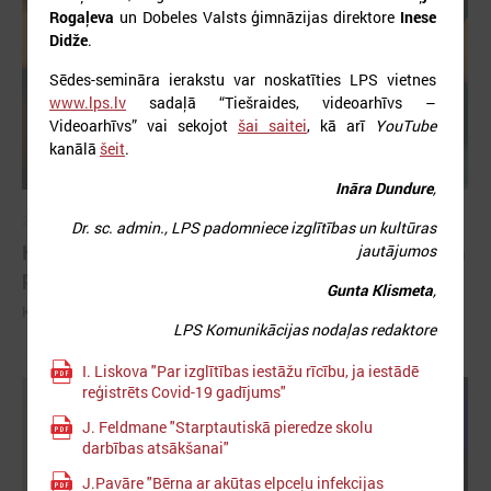
Rogaļeva
un Dobeles Valsts ģimnāzijas direktore
Inese
Didže
.
Sēdes-semināra ierakstu var noskatīties LPS vietnes
www.lps.lv
sadaļā “Tiešraides, videoarhīvs –
Videoarhīvs” vai sekojot
šai saitei
, kā arī
YouTube
kanālā
šeit
.
Ināra Dundure
,
2026. gada 27. janvāris
Dr. sc. admin., LPS padomniece izglītības un kultūras
Komitejā pārrunā aktualitātes darbā ar jauniešiem
jautājumos
pašvaldībās
Gunta Klismeta
,
Komitejā pārrunā aktualitātes darbā ar jauniešiem pašvaldībās
LPS Komunikācijas nodaļas redaktore
I. Liskova "Par izglītības iestāžu rīcību, ja iestādē
reģistrēts Covid-19 gadījums"
J. Feldmane "Starptautiskā pieredze skolu
darbības atsākšanai"
J.Pavāre "Bērna ar akūtas elpceļu infekcijas