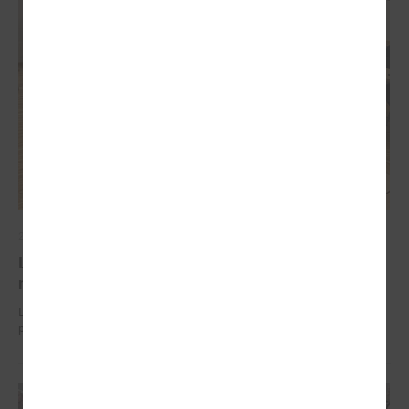
2025. gada 18. augusts
LPS Izglītības un kultūras komiteju vadīs Kuldīgas
novada domes priekšsēdētāja Inese Astaševska
LPS Izglītības un kultūras komiteju vadīs Kuldīgas novada domes
priekšsēdētāja Inese Astaševska