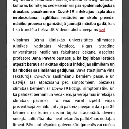
kultūras komitejas sēde-seminārs p
ar epidemioloģiskās
drošības pasākumiem
Covid-19
infekcijas izplatības
ierobežošanai izglītības iestādēs un skolu pieredzi
mācību procesa organizācijā jaunajā mācību gadā
, kas
tika translēta tiešraidē. Videoieraksts pieejams
šeit
.
Vispirms Bērnu klīniskās universitātes slimnīcas
Klīnikas vadītājas vietniece, Rīgas Stradiņa
universitātes Medicīnas fakultātes dekāne, asociētā
2026. gada 13. jūlijs
profesore
Jana Pavāre
pastāstīja,
kā izglītības iestādē
Komitejā diskutēja par Dziesmu un deju svētku
atpazīt bērnus ar akūtas elpceļu infekcijas slimībām un
turpmāko organizāciju
kā rīkoties saslimšanas gadījumā
. Savā stāstījumā viņa
Komitejā diskutēja par Dziesmu un deju svētku turpmāko organizāciju
raksturoja
Covid-19
saslimšanu bērniem pasaulē un
Latvijā, tās atpazīšanu pēc simptomiem, biežākās
slimības bērniem ar
Covid-19
līdzīgu simptomātiku un
kā palīdzēt bērnam un vecākiem, ja vērojamas infekcijas
slimības pazīmes. To visu varat izpētīt viņas
prezentācijā zemāk. Latvijā pašreiz pieejami dati par 35
bērniem, no kuriem deviņi bijuši stacionārā, diviem
sniegta palīdzība tikai neatliekamās palīdzības nodaļas
līmenī. Bērni inficējušies galvenokārt ģimenēs vai ciešos