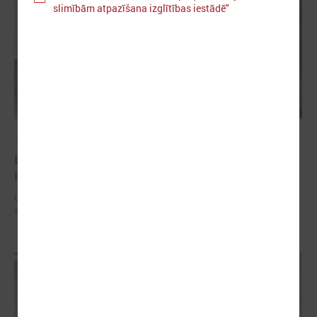
slimībām atpazīšana izglītības iestādē"
2025. gada 02. decembris
LPS pētījums atklāj pašvaldību nozīmīgo
ieguldījumu Dziesmu un deju svētku norisē
LPS pētījums atklāj pašvaldību nozīmīgo ieguldījumu Dziesmu un deju
svētku norisē