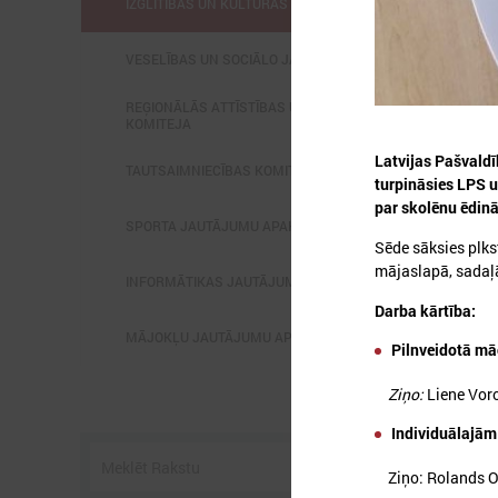
IZGLĪTĪBAS UN KULTŪRAS KOMITEJA
VESELĪBAS UN SOCIĀLO JAUTĀJUMU KOMITEJA
REĢIONĀLĀS ATTĪSTĪBAS UN SADARBĪBAS
KOMITEJA
Latvijas Pašvaldī
2
TAUTSAIMNIECĪBAS KOMITEJA
turpināsies LPS u
par skolēnu ēdinā
SPORTA JAUTĀJUMU APAKŠKOMITEJA
Sēde sāksies plks
mājaslapā, sadaļā
INFORMĀTIKAS JAUTĀJUMU APAKŠKOMITEJA
K
Darba kārtība:
MĀJOKĻU JAUTĀJUMU APAKŠKOMITEJA
Pilnveidotā māc
Ziņo:
Liene Voro
Individuālajām
Ziņo: Rolands Ozo