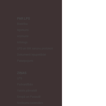
PAR LPS
KOMITEJA
Biedrība
Finanšu un 
Iepirkumi
Izglītības un
Atzinumi
Veselības un
Infologs
Reģionālās a
LPS un MK sarunu protokoli
Tautsaimniec
Dokumenti lejupielādei
Sporta jautā
Pakalpojumi
Informātikas
Mājokļu jau
ZIŅAS
LPS
STARPTAU
Pašvaldībās
Pārstāvniecīb
Valsts pārvaldē
Eiropas Reģi
Eiropā un Pasaulē
EP Vietējo u
Notikumu kalendārs