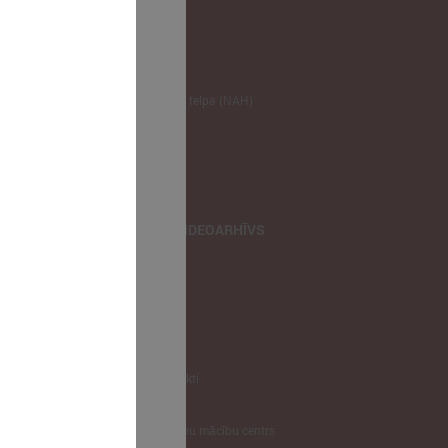
NODERĪGI
Klimata zināšanu telpa (NAH)
Bauhaus Latvijā
Jaunatnes lietas
Iepirkumu joma
apvienība
TIEŠRAIDES, VIDEOARHĪVS
Tiešraide
Videoarhīvs
Videoarhīvs-old
KONTAKTI
Pašvaldību kontakti
LPS
Latvijas pašvaldību mācību centrs