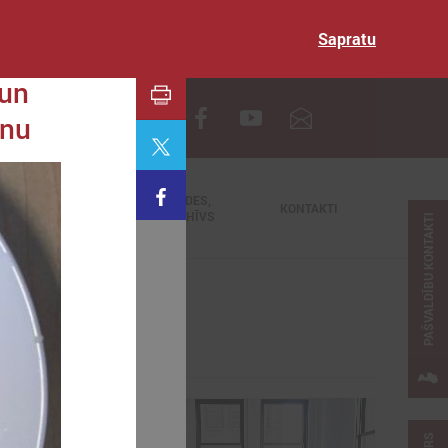
Sapratu
 un
EN
anu
TIEŠRAIDES,
NODERĪGI
KONTAKTI
VIDEOARHĪVS
PAŠVALDĪBU KONTAKTI