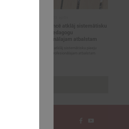
2025. gada 03. aprīlis
tūras
Konferencē atklāj sistemātisku
īgas
pieeju pedagogu
šsēdētāja
profesionālajam atbalstam
Konferencē atklāj sistemātisku pieeju
pedagogu profesionālajam atbalstam
miteju vadīs
kšsēdētāja
rakstus