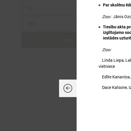
Par skolēnu ēd
Ziņo
: Jānis Oz
2
Tiesību akta pr
izglītojamo so
iestādes uztur
Meklēt
Ziņo:
K
Linda Liepa, Lab
vietniece
Edīte Kanaviņa, I
Dace Kalsone, Izg