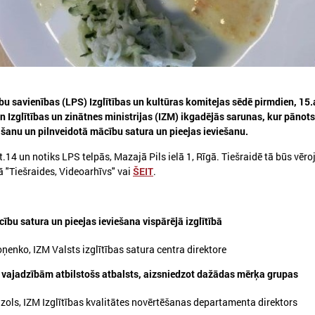
bu savienības (LPS) Izglītības un kultūras komitejas sēdē pirmdien, 15
026. gada 13. jūlijs
2026. gada 20. aprīlis
n Izglītības un zinātnes ministrijas (IZM) ikgadējās sarunas, kur pānots
Komitejā diskutēja par
Komitejā pārrunā pā
šanu un pilnveidotā mācību satura un pieejas ieviešanu.
Dziesmu un deju svētku
mazināšanas pieredz
turpmāko organizāciju
un atbalsta iespējas
t.14 un notiks LPS telpās, Mazajā Pils ielā 1, Rīgā. Tiešraidē tā būs vē
 "Tiešraides, Videoarhīvs" vai
ŠEIT
.
omitejā diskutēja par Dziesmu un deju
Komitejā pārrunā pāridarīju
svētku turpmāko organizāciju
pieredzi skolās un atbalsta 
ību satura un pieejas ieviešana vispārējā izglītībā
ņenko, IZM Valsts izglītības satura centra direktore
 vajadzībām atbilstošs atbalsts, aizsniedzot dažādas mērķa grupas
ls, IZM Izglītības kvalitātes novērtēšanas departamenta direktors