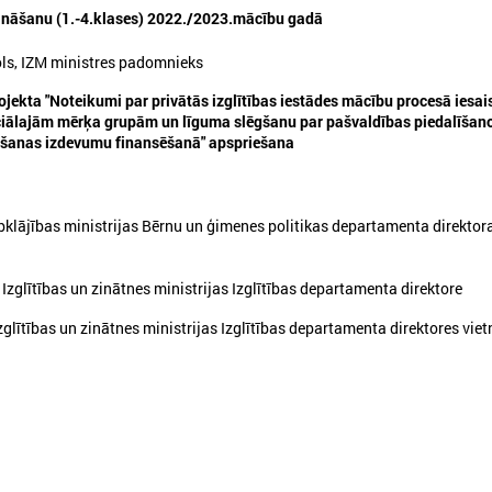
ināšanu (1.-4.klases) 2022./2023.mācību gadā
ols, IZM ministres padomnieks
026. gada 27. janvāris
2025. gada 02. decembris
ojekta "Noteikumi par privātās izglītības iestādes mācību procesā iesais
ciālajām mērķa grupām un līguma slēgšanu par pašvaldības piedalīšan
Komitejā pārrunā aktualitātes
LPS pētījums atklāj 
ēšanas izdevumu finansēšanā" apspriešana
darbā ar jauniešiem
nozīmīgo ieguldīju
pašvaldībās
un deju svētku noris
omitejā pārrunā aktualitātes darbā ar
LPS pētījums atklāj pašvaldī
klājības ministrijas Bērnu un ģimenes politikas departamenta direktor
jauniešiem pašvaldībās
ieguldījumu Dziesmu un deju 
zglītības un zinātnes ministrijas Izglītības departamenta direktore
lītības un zinātnes ministrijas Izglītības departamenta direktores viet