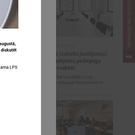
PAŠVALDĪBU MĀCĪBU CENTRS
.augustā,
2026. gada 28. janvāris
 diskutēt
ridarījumu
Komitejā izskatīs jautājumus
i skolās
par finansējumu pedagogu
 bērniem
darba samaksai
rojama LPS
mu mazināšanas
Komitejā izskatīs jautājumus par
iespējas bērniem
finansējumu pedagogu darba samaksai