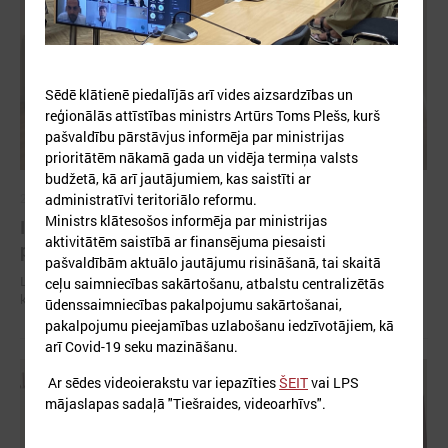
Sēdē klātienē piedalījās arī vides aizsardzības un
reģionālās attīstības ministrs Artūrs Toms Plešs, kurš
pašvaldību pārstāvjus informēja par ministrijas
prioritātēm nākamā gada un vidēja termiņa valsts
budžetā, kā arī jautājumiem, kas saistīti ar
2026. gada 06. augusts
administratīvi teritoriālo reformu.
Ministrs klātesošos informēja par ministrijas
Izglītības un kultūras komitejas sēde 10.augustā
aktivitātēm saistībā ar finansējuma piesaisti
plkst.14.30
pašvaldībām aktuālo jautājumu risināšanā, tai skaitā
Latvijas Pašvaldību savienība (LPS) aicina piedalīties LPS Izglītības un
ceļu saimniecības sakārtošanu, atbalstu centralizētās
kultūras komitejas sēdē, kas notiks šī gada 10.augustā plkst.14.30.
ūdenssaimniecības pakalpojumu sakārtošanai,
pakalpojumu pieejamības uzlabošanu iedzīvotājiem, kā
arī Covid-19 seku mazināšanu.
Ar sēdes videoierakstu var iepazīties
ŠEIT
vai LPS
mājaslapas sadaļā "Tiešraides, videoarhīvs".