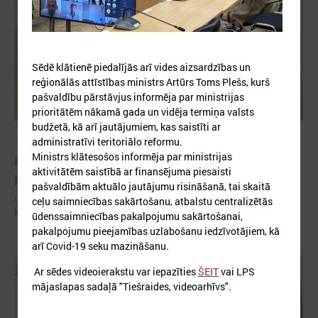
Sēdē klātienē piedalījās arī vides aizsardzības un
reģionālās attīstības ministrs Artūrs Toms Plešs, kurš
pašvaldību pārstāvjus informēja par ministrijas
prioritātēm nākamā gada un vidēja termiņa valsts
budžetā, kā arī jautājumiem, kas saistīti ar
2026. gada 06. augusts
administratīvi teritoriālo reformu.
Ministrs klātesošos informēja par ministrijas
Izglītības un kultūras komitejas sēde 10.augustā
aktivitātēm saistībā ar finansējuma piesaisti
plkst.14.30
pašvaldībām aktuālo jautājumu risināšanā, tai skaitā
Latvijas Pašvaldību savienība (LPS) aicina piedalīties LPS Izglītības un
ceļu saimniecības sakārtošanu, atbalstu centralizētās
kultūras komitejas sēdē, kas notiks šī gada 10.augustā plkst.14.30.
ūdenssaimniecības pakalpojumu sakārtošanai,
pakalpojumu pieejamības uzlabošanu iedzīvotājiem, kā
arī Covid-19 seku mazināšanu.
Ar sēdes videoierakstu var iepazīties
ŠEIT
vai LPS
mājaslapas sadaļā "Tiešraides, videoarhīvs".