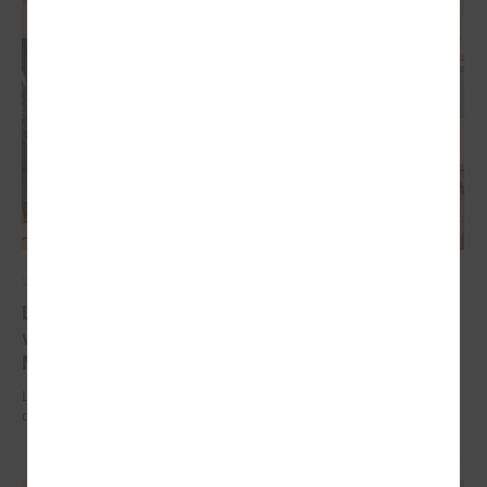
2025. gada 18. augusts
LPS Reģionālās attīstības un sadarbības komiteju
vadīs Ādažu novada domes priekšsēdētāja Karīna
Miķelsone
LPS Reģionālās attīstības un sadarbības komiteju vadīs Ādažu novada
domes priekšsēdētāja Karīna Miķelsone