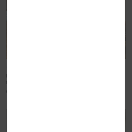
2025. gada 09. oktobris
Komitejā informē par industriālo attīstības
teritoriju kartējumu
Komitejā informē par industriālo attīstības teritoriju kartējumu