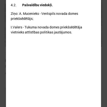
4.2.
Pašvaldību viedokļi.
Ziņo: A. Mucenieks - Ventspils novada domes
priekšsēdētājs;
I.Valers - Tukuma novada domes priekšsēdētāja
vietnieks attīstības politikas jautājumos.
2026. gada 04. marts
Komitejā informē par potenciālajiem plūdiem un
nepieciešamo rīcību
Komitejā informē par potenciālajiem plūdiem un nepieciešamo rīcību