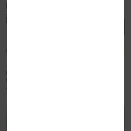
2026. gada 04. februāris
Komitejā runā par iespējām pašvaldībām
piesaistīt investīcijas
Komitejā runā par iespējām pašvaldībām piesaistīt investīcijas