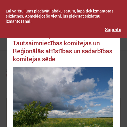
Lai varētu jums piedāvāt labāku saturu, lapā tiek izmantotas
sīkdatnes. Apmeklējot šo vietni, jūs piekrītat sīkdatņu
izmantošanai.
Publicēts: 2021. gada 24. novembris
Latvijas Pašvaldību savienība
Sapratu
TIEŠRAIDE:Apvienotā
Tautsaimniecības komitejas un
Izvēlne
Reģionālās attīstības un sadarbības
komitejas sēde
LPS
KOMITEJAS
REĢIONĀLĀS ATTĪSTĪBAS UN SADARBĪBAS KOMITEJA