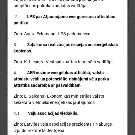
adaptācijas politikas nodaļas vadītāja
2.
LPS par Atjaunojamo energoresursu attīstības
politiku.
Ziņo: Andra Feldmane - LPS padomniece
3.
Zaļā kursa realizācijas iespējas un enerģētiskās
kopienas.
Ziņo: K. Liepiņš - Ventspils naftas termināla vadītājs
2026. gada 29. aprīlis
Komitejā runā par vides piesārņojuma un ūdens
4.
AER nozīme enerģētikas attīstībā, valsts
apsaimniekošanas jautājumiem
atbalstu veidi un potenciālie risinājumi vēju parku
attīstībā sadarbībā ar pašvaldībām.
Komitejā runā par vides piesārņojuma un ūdens apsaimniekošanas
jautājumiem
Ziņo: E. Šaicāns - Ekonomikas ministrijas valsts
sekretāra vietnieks enerģētikas jautājumos
4.1.
Vēju asociācijas viedoklis.
Ziņo: Latvijas vēja asociācijas prezidents T.Nāburgs,
izpilddirektore M.Jentgena.