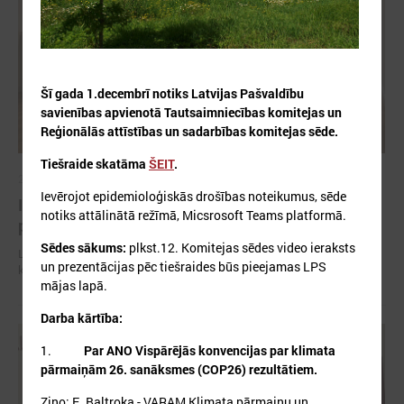
Šī gada 1.decembrī notiks Latvijas Pašvaldību
savienības apvienotā Tautsaimniecības komitejas un
Reģionālās attīstības un sadarbības komitejas sēde.
Tiešraide skatāma
ŠEIT
.
2026. gada 06. augusts
Ievērojot epidemioloģiskās drošības noteikumus, sēde
Izglītības un kultūras komitejas sēde 10.augustā
notiks attālinātā režīmā, Micsrosoft Teams platformā.
plkst.14.30
Sēdes sākums:
plkst.12. Komitejas sēdes video ieraksts
Latvijas Pašvaldību savienība (LPS) aicina piedalīties LPS Izglītības un
un prezentācijas pēc tiešraides būs pieejamas LPS
kultūras komitejas sēdē, kas notiks šī gada 10.augustā plkst.14.30.
mājas lapā.
Darba kārtība:
1.
Par ANO Vispārējās konvencijas par klimata
pārmaiņām 26. sanāksmes (COP26) rezultātiem.
Ziņo: E. Baltroka - VARAM Klimata pārmaiņu un