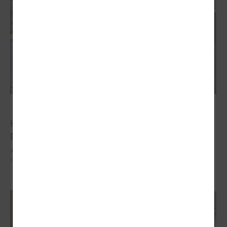
2025. gada 04. decembris
Komitejā runāja par vienoto būves reģistrācijas
procesu un izmaiņām Būvniecības likumā
Komitejā runāja par vienoto būves reģistrācijas procesu un izmaiņām
Būvniecības likumā