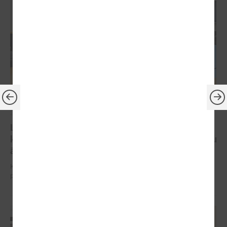
2025. gada 03. septembris
LPS Reģionālās attīstības un sadarbības
komitejas sēdē turpina diskusijas par koku ciršanu
ārpus meža
Komitejas sēdē diskutē par paredzētajām izmaiņām MK noteikumu
projektā par koku ciršanu ārpus meža.