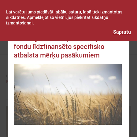
Lai varētu jums piedāvāt labāku saturu, lapā tiek izmantotas
sīkdatnes. Apmeklējot šo vietni, jūs piekrītat sīkdatņu
izmantošanai.
Publicēts: 2023. gada 03. februāris
Latvijas Pašvaldību savienība
Sapratu
Komitejā diskutē par kritērijiem ES
fondu līdzfinansēto specifisko
Izvēlne
atbalsta mērķu pasākumiem
LPS
KOMITEJAS
REĢIONĀLĀS ATTĪSTĪBAS UN SADARBĪBAS KOMITEJA