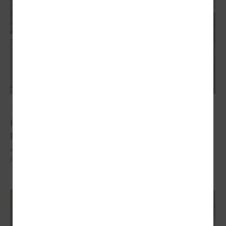
2025. gada 04. decembris
Komitejā runāja par vienoto būves reģistrācijas
procesu un izmaiņām Būvniecības likumā
Komitejā runāja par vienoto būves reģistrācijas procesu un izmaiņām
Būvniecības likumā