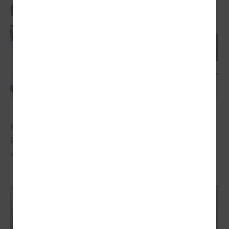
2026. gada 04. februāris
Komitejā runā par iespējām pašvaldībām
piesaistīt investīcijas
Komitejā runā par iespējām pašvaldībām piesaistīt investīcijas