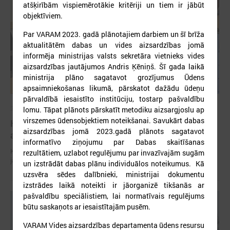
atšķirībām vispiemērotākie kritēriji un tiem ir jābūt
objektīviem.
Par VARAM 2023. gadā plānotajiem darbiem un šī brīža
aktualitātēm dabas un vides aizsardzības jomā
informēja ministrijas valsts sekretāra vietnieks vides
aizsardzības jautājumos Andris Ķēniņš. Šī gada laikā
ministrija plāno sagatavot grozījumus Ūdens
apsaimniekošanas likumā, pārskatot dažādu ūdeņu
pārvaldībā iesaistīto institūciju, tostarp pašvaldību
2026. gada 29. aprīlis
lomu. Tāpat plānots pārskatīt metodiku aizsargjoslu ap
virszemes ūdensobjektiem noteikšanai. Savukārt dabas
Komitejā runā par vides piesārņojuma un ūdens
aizsardzības jomā 2023.gadā plānots sagatavot
apsaimniekošanas jautājumiem
informatīvo ziņojumu par Dabas skaitīšanas
Komitejā runā par vides piesārņojuma un ūdens apsaimniekošanas
rezultātiem, uzlabot regulējumu par invazīvajām sugām
jautājumiem
un izstrādāt dabas plānu individuālos noteikumus. Kā
uzsvēra sēdes dalībnieki, ministrijai dokumentu
izstrādes laikā noteikti ir jāorganizē tikšanās ar
pašvaldību speciālistiem, lai normatīvais regulējums
būtu saskaņots ar iesaistītajām pusēm.
VARAM Vides aizsardzības departamenta ūdens resursu