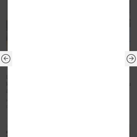
2025. gada 03. septembris
LPS Reģionālās attīstības un sadarbības
komitejas sēdē turpina diskusijas par koku ciršanu
ārpus meža
Komitejas sēdē diskutē par paredzētajām izmaiņām MK noteikumu
projektā par koku ciršanu ārpus meža.