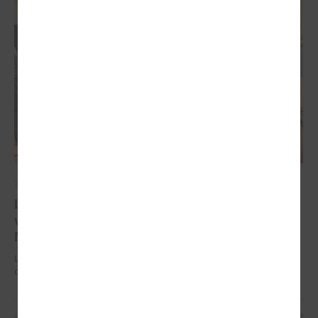
2025. gada 18. augusts
LPS Reģionālās attīstības un sadarbības komiteju
vadīs Ādažu novada domes priekšsēdētāja Karīna
Miķelsone
LPS Reģionālās attīstības un sadarbības komiteju vadīs Ādažu novada
domes priekšsēdētāja Karīna Miķelsone