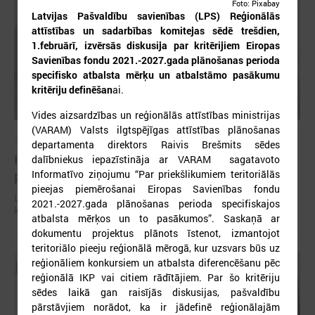
Foto: Pixabay
Latvijas Pašvaldību savienības (LPS) Reģionālās
attīstības un sadarbības komitejas sēdē trešdien,
1.februārī, izvērsās diskusija par kritērijiem Eiropas
Savienības fondu 2021.-2027.gada plānošanas perioda
specifisko atbalsta mērķu un atbalstāmo pasākumu
kritēriju definēšan
ai.
Vides aizsardzības un reģionālās attīstības ministrijas
(VARAM) Valsts ilgtspējīgas attīstības plānošanas
2026. gada 06. augusts
departamenta direktors Raivis Brešmits sēdes
Izglītības un kultūras komitejas sēde 10.augustā
dalībniekus iepazīstināja ar VARAM sagatavoto
Informatīvo ziņojumu “Par priekšlikumiem teritoriālās
plkst.14.30
pieejas piemērošanai Eiropas Savienības fondu
Latvijas Pašvaldību savienība (LPS) aicina piedalīties LPS Izglītības un
2021.-2027.gada plānošanas perioda specifiskajos
kultūras komitejas sēdē, kas notiks šī gada 10.augustā plkst.14.30.
atbalsta mērķos un to pasākumos”. Saskaņā ar
dokumentu projektus plānots īstenot, izmantojot
teritoriālo pieeju reģionālā mērogā, kur uzsvars būs uz
reģionāliem konkursiem un atbalsta diferencēšanu pēc
reģionālā IKP vai citiem rādītājiem. Par šo kritēriju
sēdes laikā gan raisījās diskusijas, pašvaldību
pārstāvjiem norādot, ka ir jādefinē reģionālajām