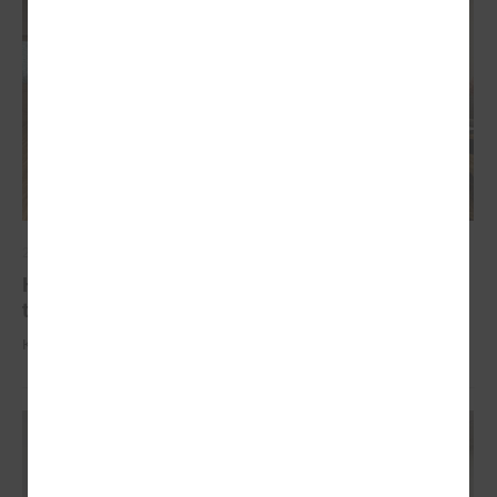
2025. gada 09. oktobris
Komitejā informē par industriālo attīstības
teritoriju kartējumu
Komitejā informē par industriālo attīstības teritoriju kartējumu