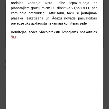
nodaļas vadītāja Iveta Teibe iepazīstināja ar
plānotajiem grozījumiem ES direktīvā 91/271/EEC par
komunālo notekūdeņu attīrīšanu, taču šī jautājuma
plašāka izskatīšana un Ādažu novada pašvaldības
pieredze tiks uzklausīta nākamajā komitejas sēdē.
Komitejas sēdes videoierakstu iespējams noskatīties
ŠEIT
.
2026. gada 04. marts
Komitejā informē par potenciālajiem plūdiem un
nepieciešamo rīcību
Komitejā informē par potenciālajiem plūdiem un nepieciešamo rīcību