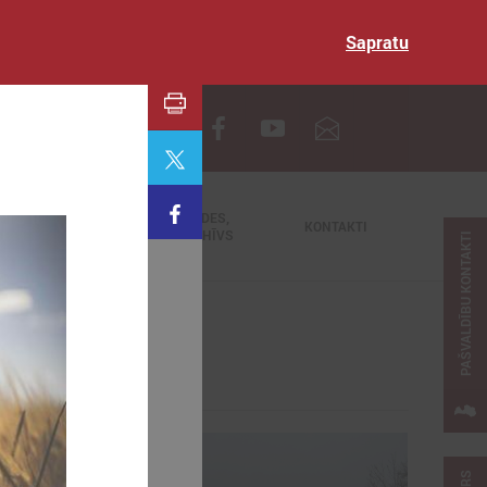
Sapratu
EN
TIEŠRAIDES,
NODERĪGI
KONTAKTI
VIDEOARHĪVS
PAŠVALDĪBU KONTAKTI