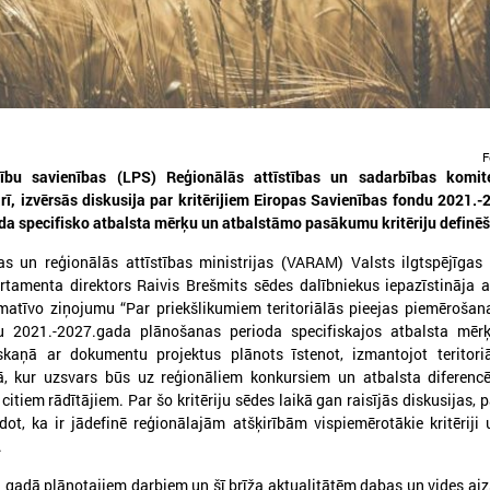
F
026. gada 06. augusts
2026. gada 29. aprīlis
dību savienības (LPS) Reģionālās attīstības un sadarbības komit
Izglītības un kultūras komitejas
Komitejā runā par vi
ārī, izvērsās diskusija par kritērijiem Eiropas Savienības fondu 2021.
sēde 10.augustā plkst.14.30
piesārņojuma un ūd
da specifisko atbalsta mērķu un atbalstāmo pasākumu kritēriju definē
apsaimniekošanas
atvijas Pašvaldību savienība (LPS) aicina
as un reģionālās attīstības ministrijas (VARAM) Valsts ilgtspējīgas 
jautājumiem
iedalīties LPS Izglītības un kultūras
tamenta direktors Raivis Brešmits sēdes dalībniekus iepazīstināja
omitejas sēdē, kas notiks šī gada
Komitejā runā par vides pies
matīvo ziņojumu “Par priekšlikumiem teritoriālās pieejas piemērošan
0.augustā plkst.14.30.
ūdens apsaimniekošanas ja
u 2021.-2027.gada plānošanas perioda specifiskajos atbalsta mēr
kaņā ar dokumentu projektus plānots īstenot, izmantojot teritoriā
ā, kur uzsvars būs uz reģionāliem konkursiem un atbalsta diferenc
citiem rādītājiem. Par šo kritēriju sēdes laikā gan raisījās diskusijas, 
ot, ka ir jādefinē reģionālajām atšķirībām vispiemērotākie kritēriji 
.
gadā plānotajiem darbiem un šī brīža aktualitātēm dabas un vides ai