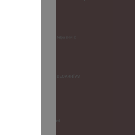
NODERĪGI
Klimata zināšanu telpa (NAH)
Bauhaus Latvijā
Jaunatnes lietas
Iepirkumu joma
apvienība
TIEŠRAIDES, VIDEOARHĪVS
Tiešraide
Videoarhīvs
Videoarhīvs-old
KONTAKTI
Pašvaldību kontakti
LPS