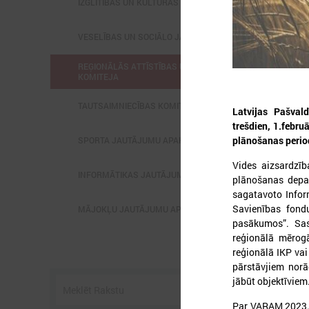
IZGLĪTĪBAS UN KULTŪRAS KOMITEJA
VESELĪBAS UN SOCIĀLO JAUTĀJUMU KOMITEJA
REĢIONĀLĀS ATTĪSTĪBAS UN SADARBĪBAS
KOMITEJA
2
TAUTSAIMNIECĪBAS KOMITEJA
Latvijas Pašval
trešdien, 1.febru
plānošanas perio
SPORTA JAUTĀJUMU APAKŠKOMITEJA
L
Vides aizsardzīb
p
INFORMĀTIKAS JAUTĀJUMU APAKŠKOMITEJA
plānošanas depar
k
sagatavoto Infor
1
Savienības fond
MĀJOKĻU JAUTĀJUMU APAKŠKOMITEJA
pasākumos”. Sas
reģionālā mērog
reģionālā IKP vai 
pārstāvjiem norād
jābūt objektīviem
Par VARAM 2023. 