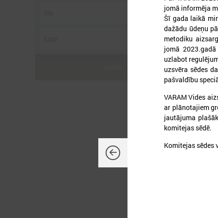
jomā informēja mi
Šī gada laikā mi
dažādu ūdeņu pārv
metodiku aizsarg
jomā 2023.gadā 
2
uzlabot regulēju
Meklēt
uzsvēra sēdes dal
pašvaldību speciā
VARAM Vides aizs
ar plānotajiem g
p
jautājuma plašāk
komitejas sēdē.
Komitejas sēdes 