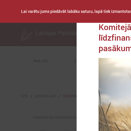
Lai varētu jums piedāvāt labāku saturu, lapā tiek izmantotas
Publicēts: 2023. gad
Komitejā
Latvijas Pašvaldību savienība
līdzfina
pasāku
PAR LPS
ZIŅAS
KOMITEJAS
LPS
KOMITEJAS
REĢIONĀLĀS ATTĪSTĪBAS UN SADARBĪ
FINANŠU UN EKONOMIKAS KOMITEJA