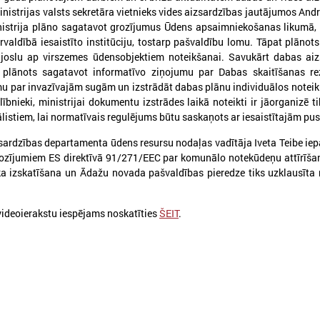
nistrijas valsts sekretāra vietnieks vides aizsardzības jautājumos Andr
nistrija plāno sagatavot grozījumus Ūdens apsaimniekošanas likumā,
aldībā iesaistīto institūciju, tostarp pašvaldību lomu. Tāpat plānots
joslu ap virszemes ūdensobjektiem noteikšanai. Savukārt dabas aiz
plānots sagatavot informatīvo ziņojumu par Dabas skaitīšanas rez
026. gada 04. februāris
2025. gada 04. decembris
mu par invazīvajām sugām un izstrādāt dabas plānu individuālos note
Komitejā runā par iespējām
Komitejā runāja par 
ībnieki, ministrijai dokumentu izstrādes laikā noteikti ir jāorganizē t
pašvaldībām piesaistīt
būves reģistrācijas 
listiem, lai normatīvais regulējums būtu saskaņots ar iesaistītajām pu
investīcijas
izmaiņām Būvniecīb
ardzības departamenta ūdens resursu nodaļas vadītāja Iveta Teibe iep
Komitejā runā par iespējām pašvaldībām
Komitejā runāja par vienoto 
rozījumiem ES direktīvā 91/271/EEC par komunālo notekūdeņu attīrīšan
iesaistīt investīcijas
reģistrācijas procesu un izm
a izskatīšana un Ādažu novada pašvaldības pieredze tiks uzklausīta
Būvniecības likumā
videoierakstu iespējams noskatīties
ŠEIT
.