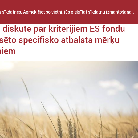
 sīkdatnes. Apmeklējot šo vietni, jūs piekrītat sīkdatņu izmantošanai.
a 03. februāris
 diskutē par kritērijiem ES fondu
nsēto specifisko atbalsta mērķu
miem
STARPTAUTISKĀ
PROJEKTI
APVIENĪBAS
SADARBĪBA
BAS KOMITEJA