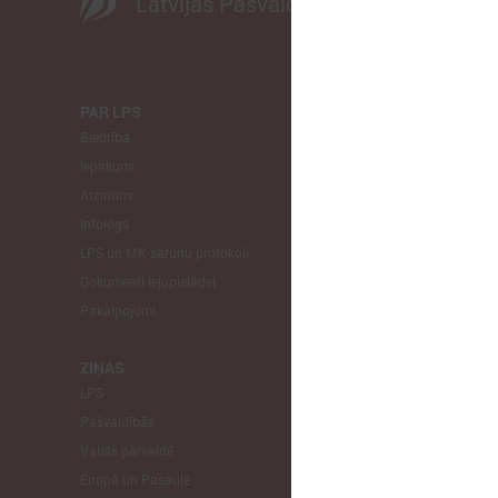
Latvijas Pašvaldību savienība
PAR LPS
KOMITEJA
Biedrība
Finanšu un 
Iepirkumi
Izglītības un
Atzinumi
Veselības un
Infologs
Reģionālās a
LPS un MK sarunu protokoli
Tautsaimniec
Dokumenti lejupielādei
Sporta jautā
Pakalpojumi
Informātikas
Mājokļu jau
ZIŅAS
LPS
STARPTAU
Pašvaldībās
Pārstāvniecīb
Valsts pārvaldē
Eiropas Reģi
Eiropā un Pasaulē
EP Vietējo u