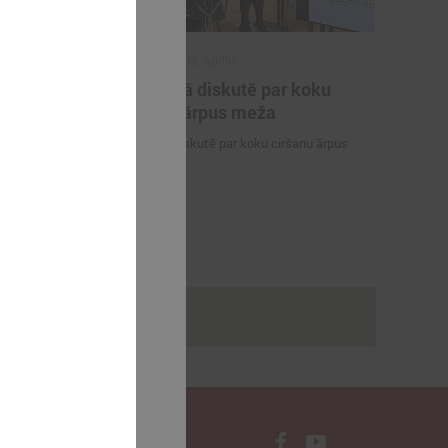
2025. gada 09. aprīlis
tības un
Komitejā diskutē par koku
 vadīs
ciršanu ārpus meža
s
Komitejā diskutē par koku ciršanu ārpus
na
meža
 sadarbības
a domes
sone
rakstus