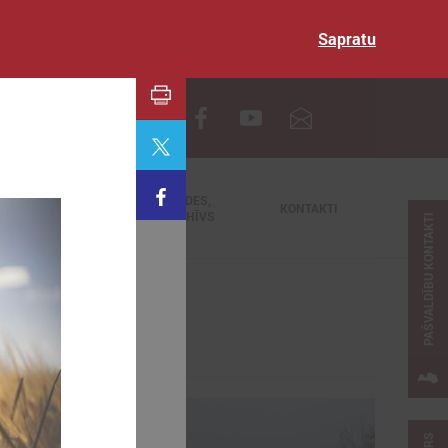
Sapratu
EN
TIEŠRAIDES,
NODERĪGI
KONTAKTI
VIDEOARHĪVS
PAŠVALDĪBU KONTAKTI