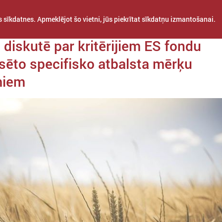
 sīkdatnes. Apmeklējot šo vietni, jūs piekrītat sīkdatņu izmantošanai.
a 03. februāris
 diskutē par kritērijiem ES fondu
nsēto specifisko atbalsta mērķu
miem
STARPTAUTISKĀ
PROJEKTI
APVIENĪBAS
SADARBĪBA
BAS KOMITEJA