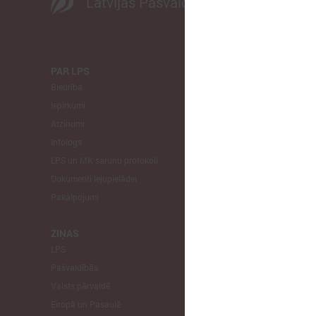
Latvijas Pašvaldību savienība
PAR LPS
KOMITEJA
Biedrība
Finanšu un 
Iepirkumi
Izglītības un
Atzinumi
Veselības un
Infologs
Reģionālās a
LPS un MK sarunu protokoli
Tautsaimniec
Dokumenti lejupielādei
Sporta jautā
Pakalpojumi
Informātikas
Mājokļu jau
ZIŅAS
LPS
STARPTAU
Pašvaldībās
Pārstāvniecīb
Valsts pārvaldē
Eiropas Reģi
Eiropā un Pasaulē
EP Vietējo u