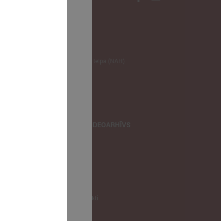
NODERĪGI
Klimata zināšanu telpa (NAH)
Bauhaus Latvijā
Jaunatnes lietas
Iepirkumu joma
apvienība
TIEŠRAIDES, VIDEOARHĪVS
Tiešraide
Videoarhīvs
Videoarhīvs-old
KONTAKTI
Pašvaldību kontakti
LPS