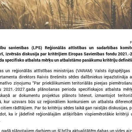
F
026. gada 06. augusts
2026. gada 29. aprīlis
dību savienības (LPS) Reģionālās attīstības un sadarbības komit
Izglītības un kultūras komitejas
Komitejā runā par vi
ārī, izvērsās diskusija par kritērijiem Eiropas Savienības fondu 2021.
sēde 10.augustā plkst.14.30
piesārņojuma un ūd
da specifisko atbalsta mērķu un atbalstāmo pasākumu kritēriju definē
apsaimniekošanas
atvijas Pašvaldību savienība (LPS) aicina
as un reģionālās attīstības ministrijas (VARAM) Valsts ilgtspējīgas 
jautājumiem
iedalīties LPS Izglītības un kultūras
tamenta direktors Raivis Brešmits sēdes dalībniekus iepazīstināja
omitejas sēdē, kas notiks šī gada
Komitejā runā par vides pies
matīvo ziņojumu “Par priekšlikumiem teritoriālās pieejas piemērošan
0.augustā plkst.14.30.
ūdens apsaimniekošanas ja
u 2021.-2027.gada plānošanas perioda specifiskajos atbalsta mēr
kaņā ar dokumentu projektus plānots īstenot, izmantojot teritoriā
ā, kur uzsvars būs uz reģionāliem konkursiem un atbalsta diferenc
citiem rādītājiem. Par šo kritēriju sēdes laikā gan raisījās diskusijas, 
ot, ka ir jādefinē reģionālajām atšķirībām vispiemērotākie kritēriji 
.
gadā plānotajiem darbiem un šī brīža aktualitātēm dabas un vides ai