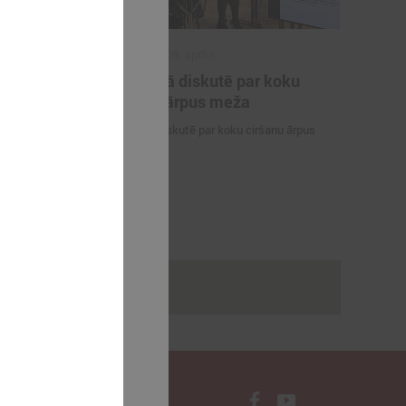
2025. gada 09. aprīlis
tības un
Komitejā diskutē par koku
 vadīs
ciršanu ārpus meža
s
Komitejā diskutē par koku ciršanu ārpus
na
meža
 sadarbības
a domes
sone
rakstus