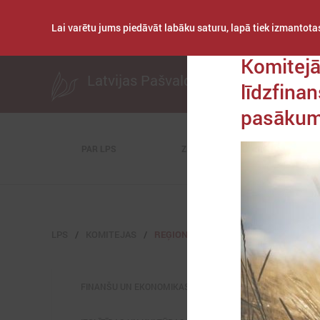
Lai varētu jums piedāvāt labāku saturu, lapā tiek izmantotas
Publicēts: 2023. gad
Komitejā
Latvijas Pašvaldību savienība
līdzfina
pasāku
PAR LPS
ZIŅAS
KOMITEJAS
LPS
KOMITEJAS
REĢIONĀLĀS ATTĪSTĪBAS UN SADARBĪ
FINANŠU UN EKONOMIKAS KOMITEJA