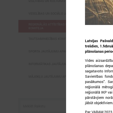
IZGLĪTĪBAS UN KULTŪRAS KOMITEJA
VESELĪBAS UN SOCIĀLO JAUTĀJUMU KOMITEJA
REĢIONĀLĀS ATTĪSTĪBAS UN SADARBĪBAS
KOMITEJA
2
TAUTSAIMNIECĪBAS KOMITEJA
Latvijas Pašval
trešdien, 1.febru
plānošanas perio
SPORTA JAUTĀJUMU APAKŠKOMITEJA
L
Vides aizsardzīb
p
INFORMĀTIKAS JAUTĀJUMU APAKŠKOMITEJA
plānošanas depar
k
sagatavoto Infor
1
Savienības fond
MĀJOKĻU JAUTĀJUMU APAKŠKOMITEJA
pasākumos”. Sas
reģionālā mērog
reģionālā IKP vai 
pārstāvjiem norād
jābūt objektīviem
Par VARAM 2023. 