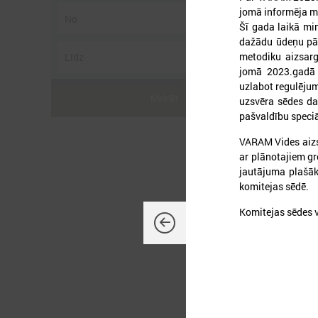
jomā informēja mi
Šī gada laikā mi
dažādu ūdeņu pārv
metodiku aizsarg
jomā 2023.gadā 
2
uzlabot regulēju
Meklēt
uzsvēra sēdes dal
pašvaldību speciā
VARAM Vides aizs
ar plānotajiem g
p
jautājuma plašāk
komitejas sēdē.
Komitejas sēdes 