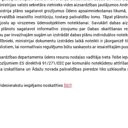
nistrijas valsts sekretāra vietnieks vides aizsardzības jautājumos Andr
nistrija plāno sagatavot grozījumus Ūdens apsaimniekošanas likumā,
aldībā iesaistīto institūciju, tostarp pašvaldību lomu. Tāpat plānots
joslu ap virszemes ūdensobjektiem noteikšanai. Savukārt dabas aiz
plānots sagatavot informatīvo ziņojumu par Dabas skaitīšanas rez
026. gada 04. februāris
2025. gada 04. decembris
mu par invazīvajām sugām un izstrādāt dabas plānu individuālos note
Komitejā runā par iespējām
Komitejā runāja par 
ībnieki, ministrijai dokumentu izstrādes laikā noteikti ir jāorganizē t
pašvaldībām piesaistīt
būves reģistrācijas 
listiem, lai normatīvais regulējums būtu saskaņots ar iesaistītajām pu
investīcijas
izmaiņām Būvniecīb
ardzības departamenta ūdens resursu nodaļas vadītāja Iveta Teibe iep
Komitejā runā par iespējām pašvaldībām
Komitejā runāja par vienoto 
rozījumiem ES direktīvā 91/271/EEC par komunālo notekūdeņu attīrīšan
iesaistīt investīcijas
reģistrācijas procesu un izm
a izskatīšana un Ādažu novada pašvaldības pieredze tiks uzklausīta
Būvniecības likumā
videoierakstu iespējams noskatīties
ŠEIT
.