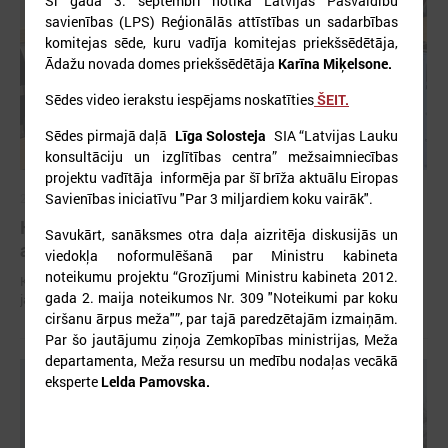
Šī gada 3. septembrī notika Latvijas Pašvaldību
savienības (LPS) Reģionālās attīstības un sadarbības
komitejas sēde, kuru vadīja komitejas priekšsēdētāja,
Ādažu novada domes priekšsēdētāja
Karīna Miķelsone.
Sēdes video ierakstu iespējams noskatīties
ŠEIT.
Sēdes pirmajā daļā
Līga Solosteja
SIA “Latvijas Lauku
konsultāciju un izglītības centra” mežsaimniecības
projektu vadītāja informēja par šī brīža aktuālu Eiropas
Savienības iniciatīvu "Par 3 miljardiem koku vairāk".
2026. gada 29. aprīlis
Komitejā runā par vides piesārņojuma un ūdens
Savukārt, sanāksmes otra daļa aizritēja diskusijās un
apsaimniekošanas jautājumiem
viedokļa noformulēšanā par Ministru kabineta
noteikumu projektu “Grozījumi Ministru kabineta 2012.
Komitejā runā par vides piesārņojuma un ūdens apsaimniekošanas
gada 2. maija noteikumos Nr. 309 "Noteikumi par koku
jautājumiem
ciršanu ārpus meža"”, par tajā paredzētajām izmaiņām.
Par šo jautājumu ziņoja Zemkopības ministrijas, Meža
departamenta, Meža resursu un medību nodaļas vecākā
eksperte
Lelda Pamovska.