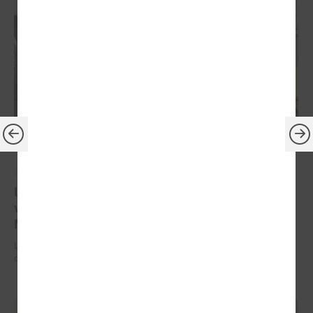
2025. gada 18. augusts
LPS Reģionālās attīstības un sadarbības komiteju
vadīs Ādažu novada domes priekšsēdētāja Karīna
Miķelsone
LPS Reģionālās attīstības un sadarbības komiteju vadīs Ādažu novada
domes priekšsēdētāja Karīna Miķelsone