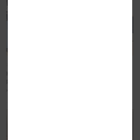
2026. gada 04. februāris
Komitejā runā par iespējām pašvaldībām
piesaistīt investīcijas
Komitejā runā par iespējām pašvaldībām piesaistīt investīcijas