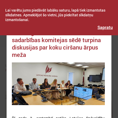
Lai varētu jums piedāvāt labāku saturu, lapā tiek izmantotas
sīkdatnes. Apmeklējot šo vietni, jūs piekrītat sīkdatņu
izmantošanai.
Publicēts: 2025. gada 03. septembris
Latvijas Pašvaldību savienība
Sapratu
LPS Reģionālās attīstības un
sadarbības komitejas sēdē turpina
Izvēlne
diskusijas par koku ciršanu ārpus
meža
LPS
KOMITEJAS
REĢIONĀLĀS ATTĪSTĪBAS UN SADARBĪBAS KOMITEJA