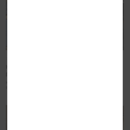
2025. gada 04. decembris
Komitejā runāja par vienoto būves reģistrācijas
procesu un izmaiņām Būvniecības likumā
Komitejā runāja par vienoto būves reģistrācijas procesu un izmaiņām
Būvniecības likumā