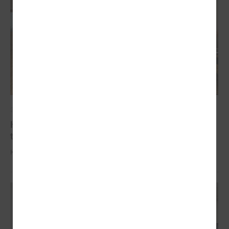
2025. gada 09. oktobris
Komitejā informē par industriālo attīstības
teritoriju kartējumu
Komitejā informē par industriālo attīstības teritoriju kartējumu