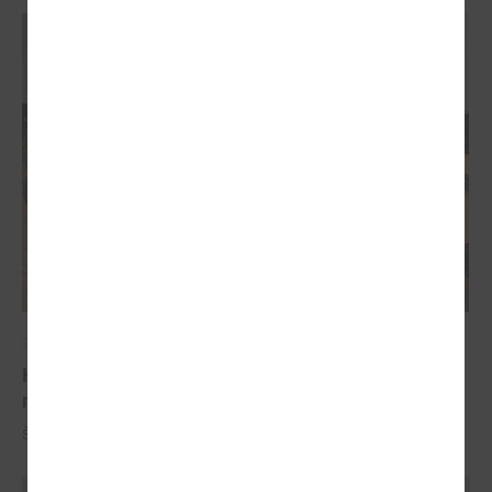
2023. gada 13. decembris
Komitejā diskutē par atbalstu tranzītielām, ceļu
reģistrēšanu un transporta enerģijas likumu
Šī gada 20.decembrīnotika LPS Tautsaimniecības komitejas sēde.