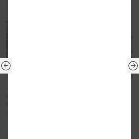
2024. gada 10. jūlijs
Komitejā runāja par Ugunsdrošības,
ugunsdzēsības un glābšanas darbu likumu
Šī gada 10. jūlijā notika LPS Tautsaimniecības komitejas sēde.