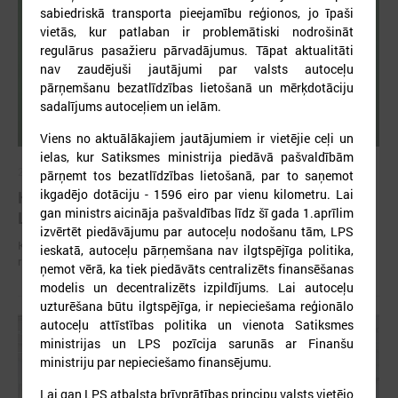
sabiedriskā transporta pieejamību reģionos, jo īpaši
vietās, kur patlaban ir problemātiski nodrošināt
regulārus pasažieru pārvadājumus. Tāpat aktualitāti
nav zaudējuši jautājumi par valsts autoceļu
pārņemšanu bezatlīdzības lietošanā un mērķdotāciju
sadalījums autoceļiem un ielām.
Viens no aktuālākajiem jautājumiem ir vietējie ceļi un
ielas, kur Satiksmes ministrija piedāvā pašvaldībām
2026. gada 01. jūlijs
pārņemt tos bezatlīdzības lietošanā, par to saņemot
ikgadējo dotāciju - 1596 eiro par vienu kilometru. Lai
Komitejā diskutē par patvertņu problemātiku
gan ministrs aicināja pašvaldības līdz šī gada 1.aprīlim
Latvijā un iespējamiem risinājumiem
izvērtēt piedāvājumu par autoceļu nodošanu tām, LPS
Komitejā diskutē par patvertņu problemātiku Latvijā un iespējamiem
ieskatā, autoceļu pārņemšana nav ilgtspējīga politika,
risinājumiem
ņemot vērā, ka tiek piedāvāts centralizēts finansēšanas
modelis un decentralizēts izpildījums. Lai autoceļu
uzturēšana būtu ilgtspējīga, ir nepieciešama reģionālo
autoceļu attīstības politika un vienota Satiksmes
ministrijas un LPS pozīcija sarunās ar Finanšu
ministriju par nepieciešamo finansējumu.
Lai gan LPS atbalsta brīvprātības principu valsts vietējo