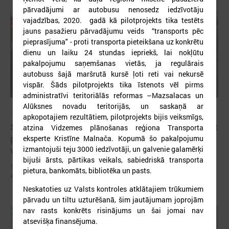
pārvadājumi ar autobusu nenosedz iedzīvotāju
vajadzības, 2020. gadā kā pilotprojekts tika testēts
jauns pasažieru pārvadājumu veids “transports pēc
pieprasījuma" - proti transporta pieteikšana uz konkrētu
dienu un laiku 24 stundas iepriekš, lai nokļūtu
pakalpojumu saņemšanas vietās, ja regulārais
autobuss šajā maršrutā kursē ļoti reti vai nekursē
vispār. Šāds pilotprojekts tika īstenots vēl pirms
administratīvi teritoriālās reformas –Mazsalacas un
Alūksnes novadu teritorijās, un saskaņā ar
2025. gada 10. oktobris
apkopotajiem rezultātiem, pilotprojekts bijis veiksmīgs,
Sabiedriskā transporta plānošanas pamatā ir jābūt
atzina Vidzemes plānošanas reģiona Transporta
pieejamībai atbilstoši iedzīvotāju mobilitātes
eksperte Kristīne Malnača. Kopumā šo pakalpojumu
izmantojuši teju 3000 iedzīvotāji, un galvenie galamērķi
vajadzībām
bijuši ārsts, pārtikas veikals, sabiedriskā transporta
Sabiedriskā transporta plānošanas pamatā ir jābūt pieejamībai
pietura, bankomāts, bibliotēka un pasts.
atbilstoši iedzīvotāju mobilitātes vajadzībām
Neskatoties uz Valsts kontroles atklātajiem trūkumiem
pārvadu un tiltu uzturēšanā, šim jautājumam joprojām
nav rasts konkrēts risinājums un šai jomai nav
atsevišķa finansējuma.