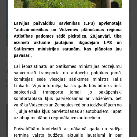
Latvijas pašvaldību savienības (LPS) apvienotajā
Tautsaimniecības un Vidzemes plānošanas reģiona
Attīstības padomes sēdē piektdien, 28.janvārī, tika
iezīmēti aktuālie jautājumi ikgadējām LPS un
Satiksmes ministrijas sarunām, kas plānotas jau
pavasarī.
2026. gada 02. jūlijs
Izmaiņas siltumenerģijas apgādes tarifu
Lai iepazīstinātu ar Satiksmes ministrijas redzējumu
aprēķināšanas metodikā var radīt būtiskus riskus
sabiedriskā transporta un autoceļu politikas jomā,
komitejas sēdē viesojās satiksmes ministrs Tālis
Izmaiņas siltumenerģijas apgādes tarifu aprēķināšanas metodikā var
Linkaits. Viņš informēja, ka šis gads būs būtisks tieši
radīt būtiskus riskus
sabiedriskā transporta jomai, jo pakāpeniski
komfortablāka kļūs pārvietošanās ar vilcieniem, bet
vairāku Vidzemes un Zemgales reģionu iedzīvotājiem no
1.jūlija ērtāka kļūs pārvietošanās ar autobusiem. Tāpat
uzlabojumi plānoti reģionālajiem autoceļiem.
Pašvaldībām kontekstā ar nākamā gada un vidēja
termiņa valsts budžetu aktuālie jautājumi ir par