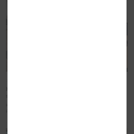
2024. gada 25. septembris
Komitejā diskutē par iespējamām izmaiņām
sabiedriskā transporta pakalpojumu organizēšanā
Komitejā diskutē par iespējamām izmaiņām sabiedriskā transporta
pakalpojumu organizēšanā.