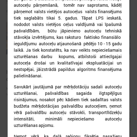
autoceļu pārņemšanā, tomēr nav saprotams, kādēļ
pārņemot valsts vietējos autoceļus valsts finansējums
tiek saglabāts tikai 5. gadus. Tāpat LPS ieskatā,
nododot valsts vietējos ceļus valdījumā vai īpašumā
pašvaldībām, būtu jāpievieno autoceļu tehniskā
stāvokļa izvērtējums, kas raksturo faktisko finansiālo
ieguldījumu autoceļu atjaunošanā pēdējo 10 - 15 gadu
laikā. Ja tiek konstatēts, ka nav veikts nepieciešamais
uzturēšanas darbu kopums, atbilstoši attiecīgajai
autoceļa drošai un kvalitatīvajai ekspluatācijai un
2025. gada 27. novembris
nestspējai, jāizstrādā papildus algoritms finansējuma
Komitejā iekšlietu ministru aicina pilnveidot
palielināšanai.
civilās aizsardzības vadlīnijas
Savukārt jautājumā par mērķdotāciju sadali autoceļu
Komitejā iekšlietu ministru aicina pilnveidot civilās aizsardzības
uzturēšanai, pašvaldības sagaida ilgtspējīgus
vadlīnijas
risinājumus, nosakot pēc kādiem tiek sadalītas valsts
budžeta mērķdotācijas pašvaldību autoceļiem, ņemot
vērā pašvaldību autoceļu stāvokli, transportlīdzekļu
intensitāti, minimāli nepieciešamo autoceļu
uzturēšanas apjomu.
Ņemot vērā, ka daļā reģionu fiksētie pasažieru