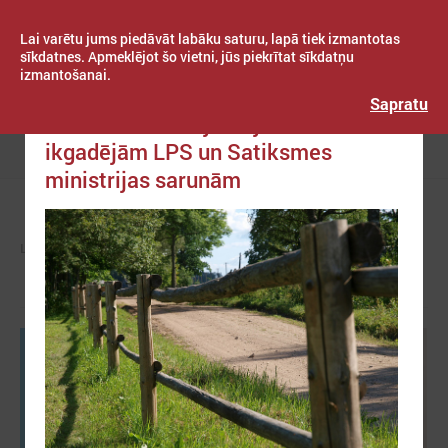
Lai varētu jums piedāvāt labāku saturu, lapā tiek izmantotas
sīkdatnes. Apmeklējot šo vietni, jūs piekrītat sīkdatņu
izmantošanai.
Publicēts: 2022. gada 28. janvāris
Latvijas Pašvaldību savienība
Sapratu
Definē aktuālos jautājumus
ikgadējām LPS un Satiksmes
Izvēlne
ministrijas sarunām
LPS
KOMITEJAS
TAUTSAIMNIECĪBAS KOMITEJA