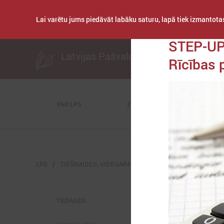
Lai varētu jums piedāvāt labāku saturu, lapā tiek izmantotas
Publicēts: 2015. gada
STEP-UP
Latvijas Pašvaldību savienība
Rīcības 
PAR LPS
ZIŅAS
KOMITEJAS
LPS
TIEŠRAIDES, VIDEOARHĪVS
VIDEOARHĪVS-OLD
TIEŠRAIDE