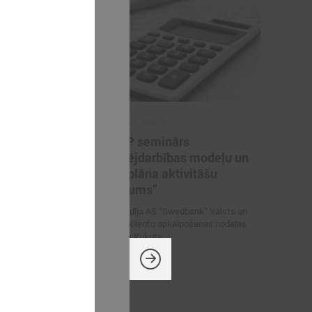
2015. gada 28. aprīlis
ES fonda
STEP-UP seminārs
atbalsta
“Uzņēmējdarbības modeļu un
ēmējiem
Rīcības plāna aktivitāšu
finansējums”
bas atbalsta
usija
Vebināru vadīja AS “Swedbank” Valsts un
pašvaldību klientu apkalpošanas nodaļas
vadītāja Ilze Kukute