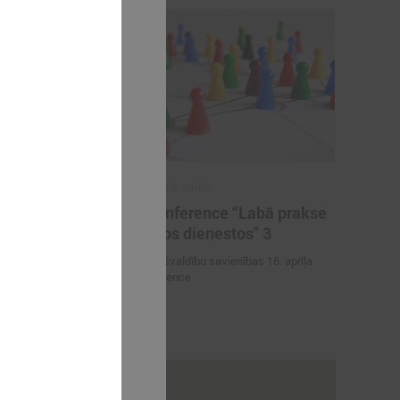
2015. gada 16. aprīlis
r SAM
Videokonference “Labā prakse
sociālajos dienestos" 3
a Eiropas
Latvijas Pašvaldību savienības 16. aprīļa
Kohēzijas fonda
videokonference
 perioda
majiem
rakstus