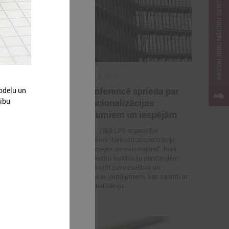
PAŠVALDĪBU MĀCĪBU CENTRS
2015. gada 16. jūnijs
Videokonferencē sprieda par
odeļu un
dību
aimniecībā
deinstitucionalizācijas
ēm
izaicinājumiem un iespējām
 trešā LPS
2015.gada 1. jūlijā LPS organizēja
em ar
videokonferenci “Deinstitucionalizācija
mām zemēm.
Latvijā – iespējas un izaicinājumi”, kurā
kopā ar iesaistīto institūciju pārstāvjiem
iecerēts diskutēt par veselības un
sociālpolitiskas jautājumiem, kas saistīti ar
deinstitucionalizāciju.