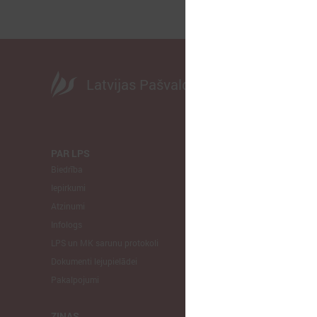
Latvijas Pašvaldību savienība
PAR LPS
KOMITEJA
Biedrība
Finanšu un 
Iepirkumi
Izglītības un
Atzinumi
Veselības un
Infologs
Reģionālās a
LPS un MK sarunu protokoli
Tautsaimniec
Dokumenti lejupielādei
Sporta jautā
Pakalpojumi
Informātikas
Mājokļu jau
ZIŅAS