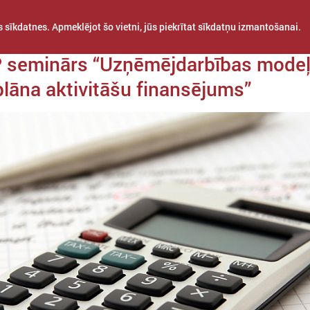
 sīkdatnes. Apmeklējot šo vietni, jūs piekrītat sīkdatņu izmantošanai.
 28. aprīlis
 seminārs “Uzņēmējdarbības modeļ
plāna aktivitāšu finansējums”
STARPTAUTISKĀ
PROJEKTI
APVIENĪBAS
SADARBĪBA