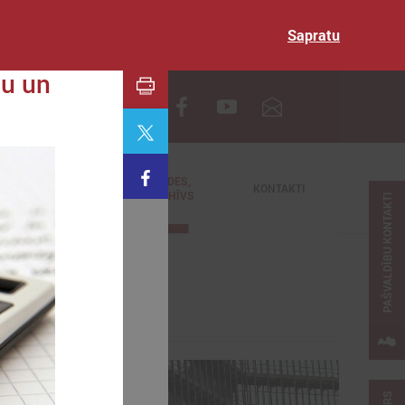
Sapratu
u un
EN
TIEŠRAIDES,
NODERĪGI
KONTAKTI
VIDEOARHĪVS
PAŠVALDĪBU KONTAKTI