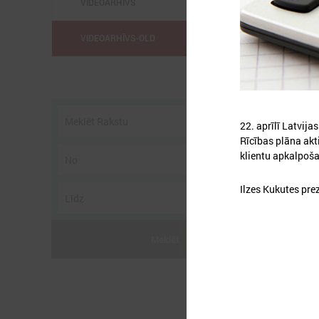
VIDEOARHĪVS
VIDEOARHĪVS-OLD
2
22. aprīlī Latvij
Rīcības plāna akt
klientu apkalpoša
2
i
Ilzes Kukutes pre
u
Meklēt