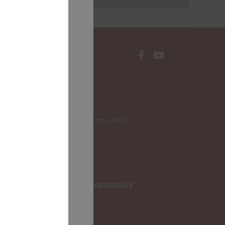
NODERĪGI
Klimata zināšanu telpa (NAH)
Bauhaus Latvijā
Jaunatnes lietas
Iepirkumu joma
apvienība
TIEŠRAIDES, VIDEOARHĪVS
Tiešraide
Videoarhīvs
Videoarhīvs-old