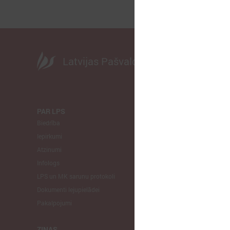
Latvijas Pašvaldību savienība
PAR LPS
KOMITEJA
Biedrība
Finanšu un 
Iepirkumi
Izglītības un
Atzinumi
Veselības un
Infologs
Reģionālās a
LPS un MK sarunu protokoli
Tautsaimniec
Dokumenti lejupielādei
Sporta jautā
Pakalpojumi
Informātikas
Mājokļu jau
ZIŅAS