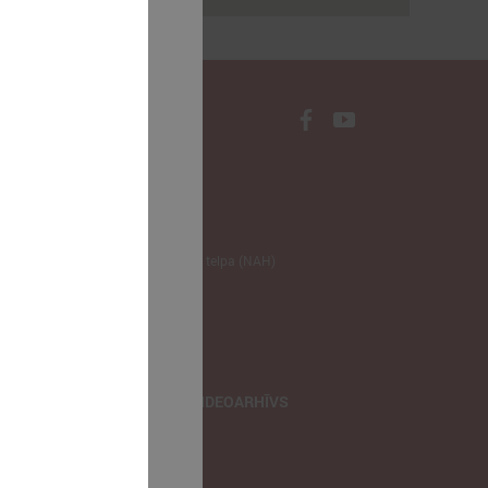
NODERĪGI
Klimata zināšanu telpa (NAH)
Bauhaus Latvijā
Jaunatnes lietas
Iepirkumu joma
apvienība
TIEŠRAIDES, VIDEOARHĪVS
Tiešraide
Videoarhīvs
Videoarhīvs-old