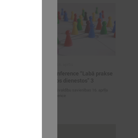
2015. gada 16. aprīlis
r SAM
Videokonference “Labā prakse
sociālajos dienestos" 3
a Eiropas
Latvijas Pašvaldību savienības 16. aprīļa
Kohēzijas fonda
videokonference
 perioda
majiem
rakstus