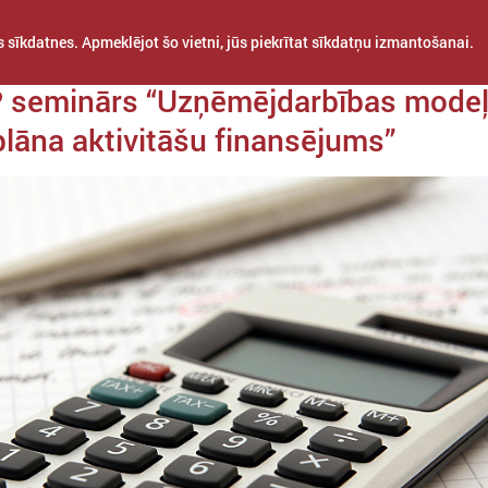
 sīkdatnes. Apmeklējot šo vietni, jūs piekrītat sīkdatņu izmantošanai.
 28. aprīlis
 seminārs “Uzņēmējdarbības modeļ
plāna aktivitāšu finansējums”
STARPTAUTISKĀ
PROJEKTI
APVIENĪBAS
SADARBĪBA