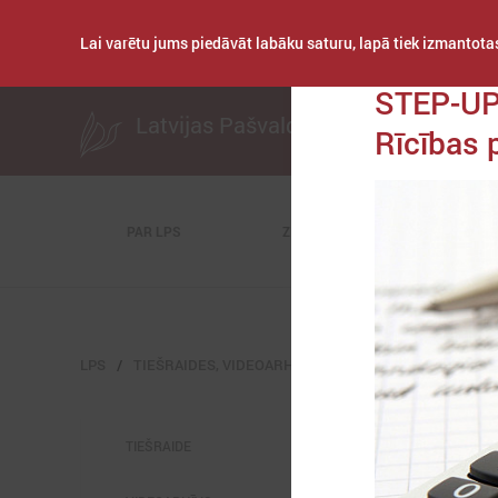
Lai varētu jums piedāvāt labāku saturu, lapā tiek izmantotas
Publicēts: 2015. gada
STEP-UP
Latvijas Pašvaldību savienība
Rīcības 
PAR LPS
ZIŅAS
KOMITEJAS
LPS
TIEŠRAIDES, VIDEOARHĪVS
VIDEOARHĪVS-OLD
TIEŠRAIDE