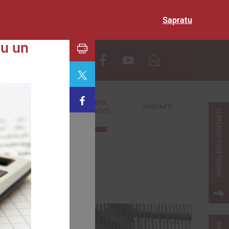
Sapratu
u un
EN
TIEŠRAIDES,
NODERĪGI
KONTAKTI
VIDEOARHĪVS
PAŠVALDĪBU KONTAKTI