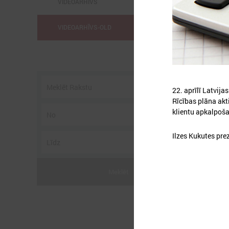
VIDEOARHĪVS
VIDEOARHĪVS-OLD
2
22. aprīlī Latvij
Rīcības plāna akt
klientu apkalpoša
2
i
Ilzes Kukutes pre
u
Meklēt