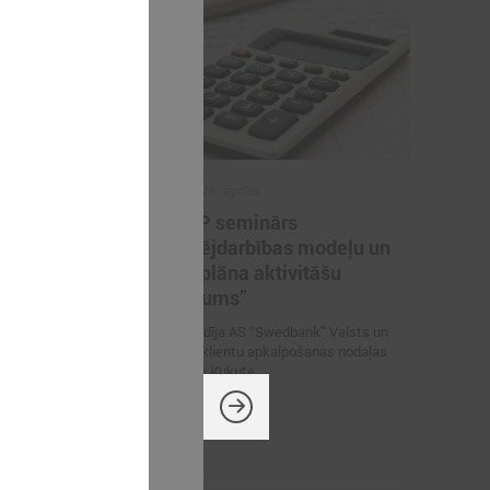
2015. gada 28. aprīlis
ES fonda
STEP-UP seminārs
atbalsta
“Uzņēmējdarbības modeļu un
ēmējiem
Rīcības plāna aktivitāšu
finansējums”
bas atbalsta
usija
Vebināru vadīja AS “Swedbank” Valsts un
pašvaldību klientu apkalpošanas nodaļas
vadītāja Ilze Kukute