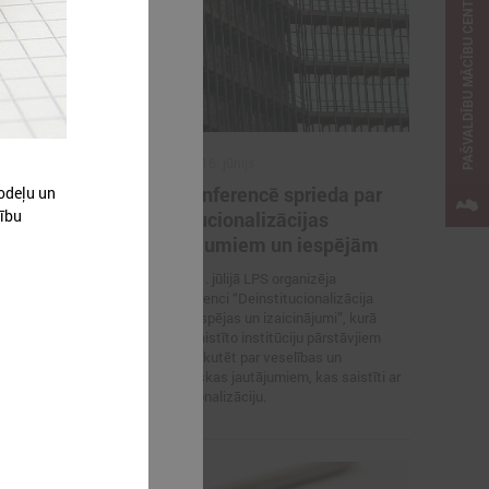
PAŠVALDĪBU MĀCĪBU CENTRS
2015. gada 16. jūnijs
Videokonferencē sprieda par
odeļu un
dību
aimniecībā
deinstitucionalizācijas
ēm
izaicinājumiem un iespējām
 trešā LPS
2015.gada 1. jūlijā LPS organizēja
em ar
videokonferenci “Deinstitucionalizācija
mām zemēm.
Latvijā – iespējas un izaicinājumi”, kurā
kopā ar iesaistīto institūciju pārstāvjiem
iecerēts diskutēt par veselības un
sociālpolitiskas jautājumiem, kas saistīti ar
deinstitucionalizāciju.