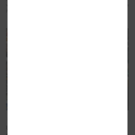
veidotājus, pētniekus un pilsoniskās sabiedrības līderus no visa Baltijas
jūras reģiona.
2026. gada 07. maijs
Latvijas pašvaldību balsis Briselē: veidojot
spēcīgu kohēzijas politiku un pašvaldību attīstību