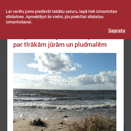
Lai varētu jums piedāvāt labāku saturu, lapā tiek izmantotas
sīkdatnes. Apmeklējot šo vietni, jūs piekrītat sīkdatņu
izmantošanai.
Publicēts: 2018. gada 27. septembris
Latvijas Pašvaldību savienība
Sapratu
Eiropas Komisija rosina rūpēties
par tīrākām jūrām un pludmalēm
Izvēlne
LPS
ZIŅAS
EIROPĀ UN PASAULĒ