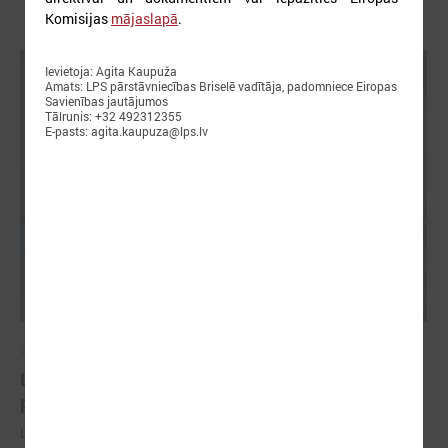
Komisijas
mājaslapā
.
Ievietoja: Agita Kaupuža
Amats: LPS pārstāvniecības Briselē vadītāja, padomniece Eiropas
Savienības jautājumos
Tālrunis: +32 492312355
E-pasts: agita.kaupuza@lps.lv
2026. gada 18. maijs
LPS Azerbaidžānā piedalās vērienīgajā Pasaules
pilsētu forumā
LPS Azerbaidžānā piedalās vērienīgajā Pasaules pilsētu forumā