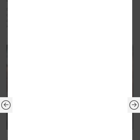
6. – 7. maijā Briselē Latvijas delegācija Eiropas Reģionu komitejā
dažādu augsta līmeņa sanāksmju ietvaros iestājās par reģionālās
attīstības politiku, kas ietver decentralizētu atbalstu pašvaldībām un
iedzīvotāju dzīves kvalitātes uzlabošanos reģionos.
2026. gada 21. aprīlis