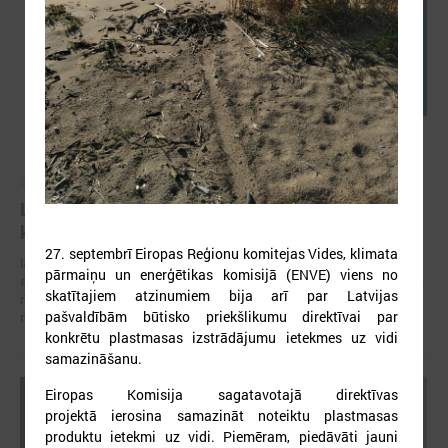
2026. gada 05. augusts
LPS aicina piedalīties seminārā “Stiprinot vietējās
kopienas krīzē" 11. augustā, Cēsīs
27. septembrī Eiropas Reģionu komitejas Vides, klimata
latvijas Pašvaldību savienība sadarbībā ar Cēsu novada pašvaldību
pārmaiņu un enerģētikas komisijā (ENVE) viens no
aicina piedalīties seminārā “Stiprinot vietējās kopienas krīzē: proaktīva
skatītajiem atzinumiem bija arī par Latvijas
rīcība un pieredzes apmaiņa starp Ukrainas un ES pašvaldībām”, kas
pašvaldībām būtisko priekšlikumu direktīvai par
notiks šī gada 11.augustā no plkst.10.00 līdz 15.30
konkrētu plastmasas izstrādājumu ietekmes uz vidi
samazināšanu.
Eiropas Komisija sagatavotajā direktīvas
projektā ierosina samazināt noteiktu plastmasas
produktu ietekmi uz vidi. Piemēram, piedāvāti jauni