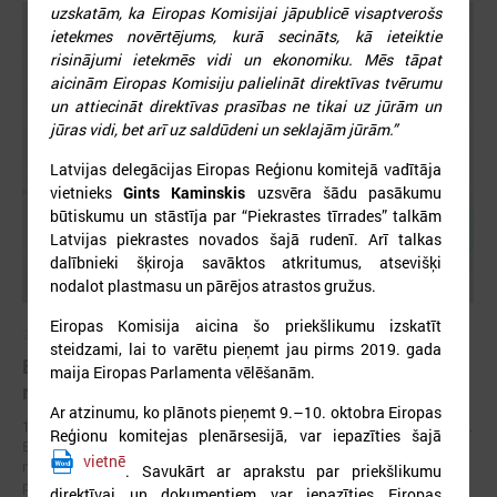
uzskatām, ka Eiropas Komisijai jāpublicē visaptverošs
ietekmes novērtējums, kurā secināts, kā ieteiktie
risinājumi ietekmēs vidi un ekonomiku. Mēs tāpat
aicinām Eiropas Komisiju palielināt direktīvas tvērumu
un attiecināt direktīvas prasības ne tikai uz jūrām un
jūras vidi, bet arī uz saldūdeni un seklajām jūrām.”
Latvijas delegācijas Eiropas Reģionu komitejā vadītāja
vietnieks
Gints Kaminskis
uzsvēra šādu pasākumu
būtiskumu un stāstīja par “Piekrastes tīrrades” talkām
Latvijas piekrastes novados šajā rudenī. Arī talkas
dalībnieki šķiroja savāktos atkritumus, atsevišķi
nodalot plastmasu un pārējos atrastos gružus.
Eiropas Komisija aicina šo priekšlikumu izskatīt
2026. gada 17. jūnijs
steidzami, lai to varētu pieņemt jau pirms 2019. gada
Eiropas pilsētu līderi Gimarainšā vienojas par
maija Eiropas Parlamenta vēlēšanām.
rīcību klimata noturības stiprināšanai
Ar atzinumu, ko plānots pieņemt 9.–10. oktobra Eiropas
17. jūnijā Eiropas Zaļajā galvaspilsētā Gimarainšā (Portugālē) sākās 13.
Reģionu komitejas plenārsesijā, var iepazīties šajā
Eiropas Pilsētu noturības forums (EURESFO 2026), kas pulcē vairāk
vietnē
nekā 400 pašvaldību vadītājus, pilsētplānotājus, klimata ekspertus un
. Savukārt ar aprakstu par priekšlikumu
politikas veidotājus no visas Eiropas.
direktīvai un dokumentiem var iepazīties Eiropas