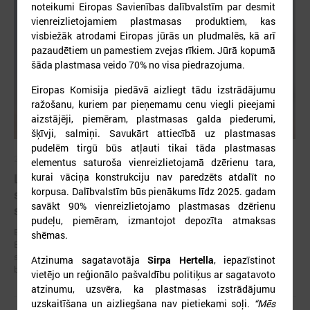
noteikumi Eiropas Savienības dalībvalstīm par desmit
vienreizlietojamiem plastmasas produktiem, kas
visbiežāk atrodami Eiropas jūrās un pludmalēs, kā arī
pazaudētiem un pamestiem zvejas rīkiem. Jūrā kopumā
šāda plastmasa veido 70% no visa piedrazojuma.
Eiropas Komisija piedāvā aizliegt tādu izstrādājumu
ražošanu, kuriem par pieņemamu cenu viegli pieejami
aizstājēji, piemēram, plastmasas galda piederumi,
šķīvji, salmiņi. Savukārt attiecībā uz plastmasas
pudelēm tirgū būs atļauti tikai tāda plastmasas
2026. gada 19. jūnijs
elementus saturoša vienreizlietojamā dzērienu tara,
kurai vāciņa konstrukciju nav paredzēts atdalīt no
Latvijas pašvaldības aicinātas pieteikties
korpusa. Dalībvalstīm būs pienākums līdz 2025. gadam
sadarbībai ar Ukrainas pašvaldībām veltītai
savākt 90% vienreizlietojamo
plastmasas dzērienu
starptautiskai balvai
pudeļu, piemēram, izmantojot depozīta atmaksas
Eiropas Pašvaldību un reģionu padome sadarbībā ar “U-LEAD with
shēmas.
Europe” un Latvijas Pašvaldību savienību izsludinājusi pieteikšanos
starptautiskai pašvaldību sadarbības balvai “Uzticības tiltu sadarbības
Atzinuma sagatavotāja
Sirpa Hertella
, iepazīstinot
balva 2026”.
vietējo un reģionālo pašvaldību politiķus ar sagatavoto
atzinumu, uzsvēra, ka plastmasas izstrādājumu
uzskaitīšana un aizliegšana nav pietiekami soļi.
“Mēs