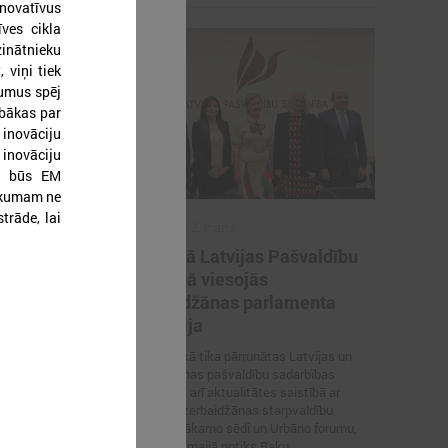
inovatīvus
ves cikla
inātnieku
 viņi tiek
kumus spēj
abākas par
inovāciju
 inovāciju
ga būs EM
irkumam ne
trāde, lai
2026. gada 12. marts
švaldības
12. martā Latvijas Pašvaldību
atvijas
savienībā viesojās
ā
Azerbaidžānas parlamenta
delegācija
s delegācija
 savienībā
Sarunas laikā tika pārrunātas Latvijas un
Azerbaidžānas pašvaldību sadarbības
iespējas, kā arī aktualitātes saistībā ar
Latvijas–Azerbaidžānas starpvaldību
komisijas nākamo sēdi un Urbāno forumu,
kas šī gada maijā notiks Baku.