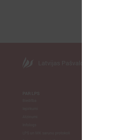
Latvijas Pašvaldību savienība
PAR LPS
KOMITEJA
Biedrība
Finanšu un 
Iepirkumi
Izglītības un
Atzinumi
Veselības un
Infologs
Reģionālās a
LPS un MK sarunu protokoli
Tautsaimniec