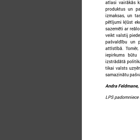
atlasi vairākās 
produktus un pa
izmaksas, un tas
pētījumi kļūst ek
sazemēti ar reālo
veikt valstij pie
pašvaldību un pa
attīstībā. Tomēr
iepirkums būtu 
izstrādātā politi
tikai valsts uzņ
2
samazinātu pašva
Andra Feldmane,
LPS padomniece 
2
c
p
j
r