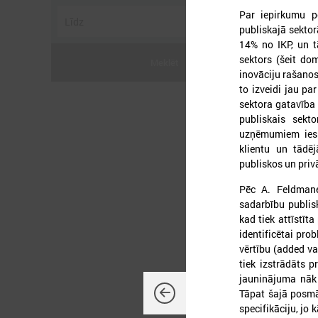
Par iepirkumu po
publiskajā sektor
14% no IKP, un t
sektors (šeit do
Meklēt
inovāciju rašanos
to izveidi jau pa
sektora gatavība
publiskais sekto
2
uzņēmumiem iespē
klientu un tādēj
publiskos un priv
Pēc A. Feldmane
L
sadarbību publis
P
kad tiek attīstīt
identificētai pro
vērtību (added va
tiek izstrādāts p
jauninājuma nāk 
Tāpat šajā posmā,
specifikāciju, jo