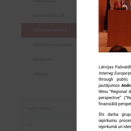
PAŠVALDĪBĀS
VALSTS PĀRVALDĒ
EIROPĀ UN PASAULĒ
2
NOTIKUMU KALENDĀRS
GALERIJAS
Latvijas Pašvald
Interreg Europe
pr
UKRAINA
l
through public
C
jautājumos
Andr
s
p
tēmu “Regional d
U
perspective” (“
g
finansiālā perspek
Šīs darba grupa
iepirkumu proce
iepirkumā un iden