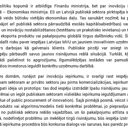
litiku kopumā ir atbildīga Finanšu ministrija, bet par inovāciju 
ā – Ekonomikas ministrija. ES un Latvijā publiskā sektora pirktspēja i
ā veido būtisku vietējās ekonomikas daļu. Tas savukārt nozīmē, ka 
mājot arī publiskā sektora pārraudzībā esošās kapitālsabiedrības) va
 un inovāciju nostabilizēšanos (testēšanu un prakstisko ieviešanu) un 
r eksporta produktu vai pakalpojumu globālā tirgus dalībnieku vidū. Š
 dalīt risku paver iespējas Latvijas MVU un jauniem inovatīviem uzņē
rs darbojas kā galvenais klients. Publiskie pircēji var sniegt in
026. gada 18. maijs
2026. gada 13. maijs
ju pārbaudīt savus jaunos risinājumus reālā situācijā. Turklāt, kļ
LPS Azerbaidžānā piedalās
Baltijas jūras reģion
ādi palielinot to apgrozījumu, līgumslēdzējas iestādes var pamudi
vērienīgajā Pasaules pilsētu
sākas ar uzticēšanos
ātos investorus ieguldīt konkrētu uzņēmumu darbībā.
forumā
sadarbību un rīcību
s domām, runājot par inovāciju iepirkumu, ir svarīgi rast iespēju
PS Azerbaidžānā piedalās vērienīgajā
No 11. līdz 13. maijam Tallinā
kam sektoram ar privāto sektoru jau pirms komercializācijas, iepirk
asaules pilsētu forumā
EUSBSR ikgadējais forums, k
a pati ideja un prototips: tas dod iespēju izstrādāt īpašu risinājumu jau
valdību un pašvaldību pārstāv
blēmai un iegūt publiskam sektoram vislielāko iepirkuma ieguldījumam 
veidotājus, pētniekus un pil
lue of public procurement of innovation). Šajā pirmājā posmā, veicot 
sabiedrības līderus no visa Ba
rodukts vai algoritms/modelis tieši konkrētai problēmai, jo pieprasīj
reģiona.
no publiskā sektora reālās vajadzības, un šo pakalpojumu attīsta s
 nodefinējot problēmu un meklējot tirgū risinājumu, būs iespēja izst
 kā iepirkuma procedūra būs konkursa dialogs vai sarunas, kas paredz p