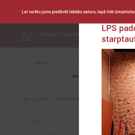
Lai varētu jums piedāvāt labāku saturu, lapā tiek izmantotas
Publicēts: 2019. gada
LPS pad
Latvijas Pašvaldību savienība
starptau
PAR LPS
ZIŅAS
KOMITEJAS
LPS
ZIŅAS
EIROPĀ UN PASAULĒ
LPS