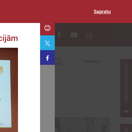
Sapratu
EN
cijām
TIEŠRAIDES,
NODERĪGI
KONTAKTI
VIDEOARHĪVS
PAŠVALDĪBU KONTAKTI