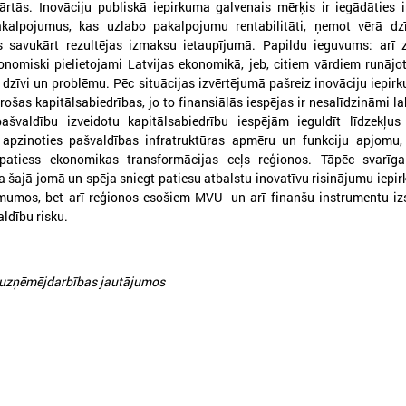
kārtās. Inovāciju publiskā iepirkuma galvenais mērķis ir iegādāties 
kalpojumus, kas uzlabo pakalpojumu rentabilitāti, ņemot vērā dzī
 savukārt rezultējas izmaksu ietaupījumā. Papildu ieguvums: arī z
onomiski pielietojami Latvijas ekonomikā, jeb, citiem vārdiem runājot,
 dzīvi un problēmu. Pēc situācijas izvērtējumā pašreiz inovāciju iepir
derošas kapitālsabiedrības, jo to finansiālās iespējas ir nesalīdzināmi l
švaldību izveidotu kapitālsabiedrību iespējām ieguldīt līdzekļus 
, apzinoties pašvaldības infratruktūras apmēru un funkciju apjomu,
patiess ekonomikas transformācijas ceļs reģionos. Tāpēc svarī
ka šajā jomā un spēja sniegt patiesu atbalstu inovatīvu risinājumu iep
ēmumos, bet arī reģionos esošiem MVU un arī finanšu instrumentu izs
026. gada 21. aprīlis
2026. gada 26. marts
ldību risku.
Kohēzijas politika pēc 2027.
Somijas Vesilahti pa
gada: pašvaldību loma, drošība
delegācija viesojas L
un lauksaimniecības nākotne
Pašvaldību savienīb
uzņēmējdarbības jautājumos
1. aprīlī Eiropas Reģionu komitejā
Somijas Vesilahti pašvaldība
notikušajās sanāksmēs aktīvāko diskusiju
viesojas Latvijas Pašvaldību
entrā izskanēja jautājums par kohēzijas
olitiku pēc 2027. gada, uzsverot pašvaldību,
o īpaši Eiropas Savienības austrumu
obežas reģionu lomu.