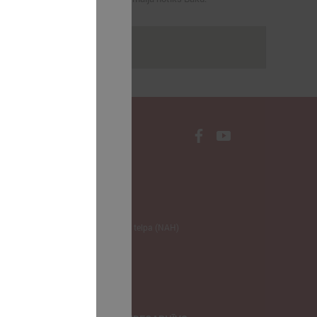
rakstus
NODERĪGI
Klimata zināšanu telpa (NAH)
Bauhaus Latvijā
Jaunatnes lietas
Iepirkumu joma
apvienība