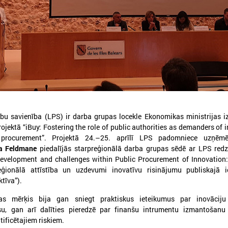
026. gada 05. augusts
2026. gada 19. jūnijs
LPS aicina piedalīties seminārā
Latvijas pašvaldības
“Stiprinot vietējās kopienas
pieteikties sadarbība
krīzē" 11. augustā, Cēsīs
Ukrainas pašvaldībām
ību savienība (LPS) ir darba grupas locekle Ekonomikas ministrijas i
starptautiskai balvai
ojektā “iBuy: Fostering the role of public authorities as demanders of 
atvijas Pašvaldību savienība sadarbībā ar
 procurement”. Projektā 24.–25. aprīlī LPS padomniece uzņēmē
ēsu novada pašvaldību aicina piedalīties
Eiropas Pašvaldību un reģio
a Feldmane
piedalījās starpreģionālā darba grupas sēdē ar LPS red
eminārā “Stiprinot vietējās kopienas krīzē:
sadarbībā ar “U-LEAD with E
roaktīva rīcība un pieredzes apmaiņa starp
evelopment and challenges within Public Procurement of Innovation:
Latvijas Pašvaldību savienību
krainas un ES pašvaldībām”, kas notiks šī
pieteikšanos starptautiskai 
Reģionālā attīstība un uzdevumi inovatīvu risinājumu publiskajā i
ada 11.augustā no plkst.10.00 līdz 15.30
sadarbības balvai “Uzticības 
tīva”).
balva 2026”.
s mērķis bija gan sniegt praktiskus ieteikumus par inovāciju
su, gan arī dalīties pieredzē par finanšu intrumentu izmantošanu 
tificētajiem riskiem.