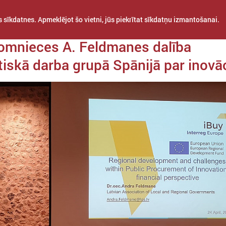
 sīkdatnes. Apmeklējot šo vietni, jūs piekrītat sīkdatņu izmantošanai.
 29. aprīlis
omnieces A. Feldmanes dalība
tiskā darba grupā Spānijā par inovā
STARPTAUTISKĀ
PROJEKTI
APVIENĪBAS
SADARBĪBA