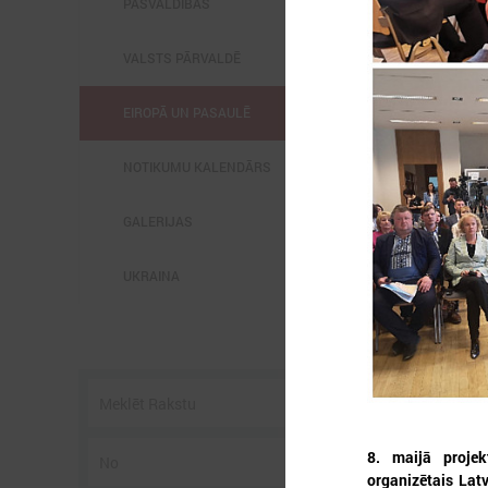
PAŠVALDĪBĀS
VALSTS PĀRVALDĒ
EIROPĀ UN PASAULĒ
2
NOTIKUMU KALENDĀRS
GALERIJAS
UKRAINA
l
C
s
p
U
g
8. maijā projek
organizētais Latv