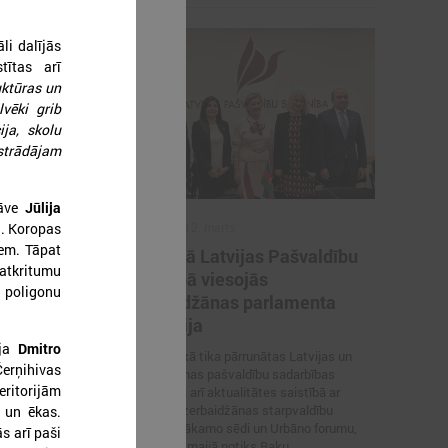
i dalījās
stītas arī
uktūras un
lvēki grib
ja, skolu
 strādājam
āve
Jūlija
ā. Koropas
2026. gada 12. marts
iem. Tāpat
švaldības
12. martā Latvijas Pašvaldību
atkritumu
atvijas
savienībā viesojās
 poligonu
ā
Azerbaidžānas parlamenta
delegācija
s delegācija
ija
Dmitro
 savienībā
Sarunas laikā tika pārrunātas Latvijas un
Čerņihivas
Azerbaidžānas pašvaldību sadarbības
eritorijām
iespējas, kā arī aktualitātes saistībā ar
Latvijas–Azerbaidžānas starpvaldību
i un ēkas.
komisijas nākamo sēdi un Urbāno forumu,
s arī paši
kas šī gada maijā notiks Baku.