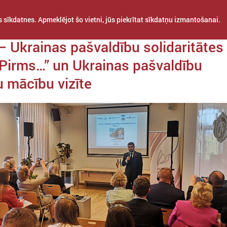
 sīkdatnes. Apmeklējot šo vietni, jūs piekrītat sīkdatņu izmantošanai.
a 09. maijs
 – Ukrainas pašvaldību solidaritātes
Pirms…” un Ukrainas pašvaldību
u mācību vizīte
STARPTAUTISKĀ
PROJEKTI
APVIENĪBAS
SADARBĪBA