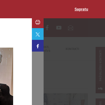
Sapratu
EN
TIEŠRAIDES,
NODERĪGI
KONTAKTI
VIDEOARHĪVS
PAŠVALDĪBU KONTAKTI