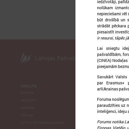
iedzīvotāji, palī
nolūkam izmantoj
nepieciešami vēl 
būt drošībā un s
strādāt pēckara 
piesaistīt investī
ir resursi, tāpēc j
Lai sniegtu ide
pašvaldībām, foru
Latvijas Pašvaldību savienība
(CINEA) Nodaļas 
pieejamām bezmak
Savukārt Valsts 
par Erasmus+ pr
PAR LPS
KOMITEJA
arīUkrainas pašv
Biedrība
Finanšu un 
Foruma noslēgumā
Iepirkumi
Izglītības un
paraudzīties uz 
Atzinumi
Veselības un
inteliģenci, ideju
Infologs
Reģionālās a
Forums notika La
LPS un MK sarunu protokoli
Tautsaimniec
Eiropas Vietējo 