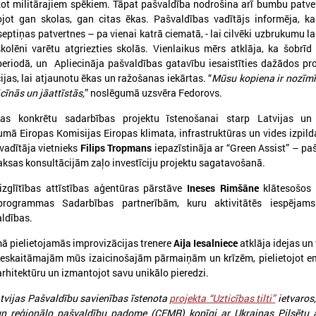
dzot militārajiem spēkiem. Tāpat pašvaldība nodrošina arī bumbu patve
ot gan skolas, gan citas ēkas. Pašvaldības vadītājs informēja, ka 
septiņas patvertnes – pa vienai katrā ciematā, - lai cilvēki uzbrukumu la
Ielādēt vecākus 
kolēni varētu atgriezties skolās. Vienlaikus mērs atklāja, ka šobrīd
periodā, un Apliecināja pašvaldības gatavību iesaistīties dažādos pr
cijas, lai atjaunotu ēkas un ražošanas iekārtas. “
Mūsu kopiena ir nozīm
ācīnās un jāattīstās,
” noslēgumā uzsvēra Fedorovs.
jas konkrētu sadarbības projektu īstenošanai starp Latvijas un
mā Eiropas Komisijas Eiropas klimata, infrastruktūras un vides izpil
vadītāja vietnieks
Filips Tropmans
iepazīstināja ar “Green Assist” – p
sas konsultācijām zaļo investīciju projektu sagatavošanā.
izglītības attīstības aģentūras pārstāve
Ineses Rimšāne
klātesošos 
ogrammas Sadarbības partnerībām, kuru aktivitātēs iespējams 
S
PROJEKTI
aldības.
ekonomikas komiteja
Aktīvie projekti
 pielietojamās improvizācijas trenere
Aija Iesalniece
atklāja idejas un 
 kultūras komiteja
Īstenotie projekti
neskaitāmajām mūs izaicinošajām pārmaiņām un krīzēm, pielietojot e
 sociālo jautājumu komiteja
 arhitektūru un izmantojot savu unikālo pieredzi.
APVIENĪBAS
ttīstības un sadarbības komiteja
tvijas Pašvaldību savienības īstenota
projekta “Uzticības tilti”
ietvaros,
Reģionālo attīstības centru un novadu 
ības komiteja
un reģionālo pašvaldību padome (CEMR) kopīgi ar Ukrainas Pilsētu a
Biedrība "Rīgas metropole"