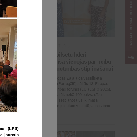
PAŠVALDĪBU MĀCĪBU CENTRS
2026. gada 17. jūnijs
 aicinātas
Eiropas pilsētu līderi
i ar
Gimarainšā vienojas par rīcību
 veltītai
klimata noturības stiprināšanai
17. jūnijā Eiropas Zaļajā galvaspilsētā
Gimarainšā (Portugālē) sākās 13. Eiropas
nu padome
Pilsētu noturības forums (EURESFO 2026),
urope” un
kas pulcē vairāk nekā 400 pašvaldību
 izsludinājusi
vadītājus, pilsētplānotājus, klimata
pašvaldību
ekspertus un politikas veidotājus no visas
tiltu sadarbības
Eiropas.
bas (LPS)
ja jaunais