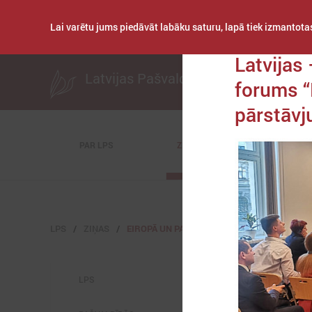
Lai varētu jums piedāvāt labāku saturu, lapā tiek izmantotas
Publicēts: 2023. gad
Latvijas
Latvijas Pašvaldību savienība
forums “
pārstāvj
PAR LPS
ZIŅAS
KOMITEJAS
LPS
ZIŅAS
EIROPĀ UN PASAULĒ
LPS