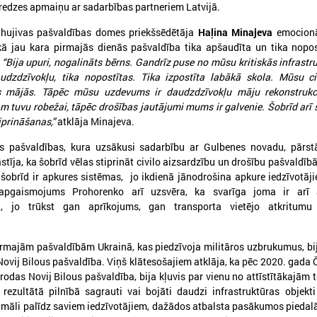
redzes apmaiņu ar sadarbības partneriem Latvijā.
uhujivas pašvaldības domes priekšsēdētāja
Haļina Minajeva
emocionāl
kā jau kara pirmajās dienās pašvaldība tika apšaudīta un tika nopo
.
“Bija upuri, nogalināts bērns. Gandrīz puse no mūsu kritiskās infrastr
audzdzīvokļu, tika nopostītas. Tika izpostīta labākā skola. Mūsu ci
ās mājās. Tāpēc mūsu uzdevums ir daudzdzīvokļu māju rekonstrukci
 tuvu robežai, tāpēc drošības jautājumi mums ir galvenie. Šobrīd arī
iprināšanas,”
atklāja Minajeva.
s pašvaldības, kura uzsākusi sadarbību ar Gulbenes novadu, pārst
stīja, ka šobrīd vēlas stiprināt civilo aizsardzību un drošību pašvaldīb
026. gada 21. aprīlis
2026. gada 26. marts
 šobrīd ir apkures sistēmas, jo ikdienā jānodrošina apkure iedzīvotāj
Kohēzijas politika pēc 2027.
Somijas Vesilahti pa
 apgaismojums Prohorenko arī uzsvēra, ka svarīga joma ir arī 
gada: pašvaldību loma, drošība
delegācija viesojas L
, jo trūkst gan aprīkojums, gan transporta vietējo atkritumu
un lauksaimniecības nākotne
Pašvaldību savienīb
1. aprīlī Eiropas Reģionu komitejā
Somijas Vesilahti pašvaldība
irmajām pašvaldībām Ukrainā, kas piedzīvoja militāros uzbrukumus, b
notikušajās sanāksmēs aktīvāko diskusiju
viesojas Latvijas Pašvaldību
Novij Bilous pašvaldība. Viņš klātesošajiem atklāja, ka pēc 2020. gada 
entrā izskanēja jautājums par kohēzijas
olitiku pēc 2027. gada, uzsverot pašvaldību,
rodas Novij Bilous pašvaldība, bija kļuvis par vienu no attīstītākajām t
o īpaši Eiropas Savienības austrumu
 rezultātā pilnībā sagrauti vai bojāti daudzi infrastruktūras objekt
obežas reģionu lomu.
māli palīdz saviem iedzīvotājiem, dažādos atbalsta pasākumos piedalā