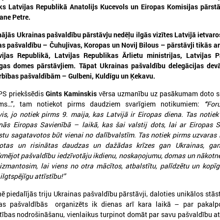
ks Latvijas Republikā Anatolijs Kucevols un Eiropas Komisijas pārst
Zane Petre.
jās Ukrainas pašvaldību pārstāvju nedēļu ilgās vizītes Latvijā ietvaros
as pašvaldību – Čuhujivas, Koropas un Novij Bilous – pārstāvji tikās a
vijas Republikā, Latvijas Republikas Ārlietu ministrijas, Latvijas 
gas domes pārstāvjiem. Tāpat Ukrainas pašvaldību delegācijas devā
arbības pašvaldībām – Gulbeni, Kuldīgu un Ķekavu.
026. gada 18. maijs
2026. gada 13. maijs
PS priekšsēdis
Gints Kaminskis
vērsa uzmanību uz pasākumam doto s
LPS Azerbaidžānā piedalās
Baltijas jūras reģion
ms…”, tam notiekot pirms daudziem svarīgiem notikumiem:
“
F
or
vērienīgajā Pasaules pilsētu
sākas ar uzticēšanos
, jo notiek pirms 9. maija, kas Latvijā ir Eiropas diena. Tas notiek
forumā
sadarbību un rīcību
nās Eiropas Savienībā – laikā, kas šai valstij dots, lai ar Eiropas 
stu sagatavotos būt vienai no dalībvalstīm. Tas notiek pirms uzvaras 
PS Azerbaidžānā piedalās vērienīgajā
No 11. līdz 13. maijam Tallinā
īvotas un risinātas daudzas un dažādas krīzes gan Ukrainas, gan
asaules pilsētu forumā
EUSBSR ikgadējais forums, k
ekmējot pašvaldību iedzīvotāju ikdienu, noskaņojumu, domas un nākotn
valdību un pašvaldību pārstāv
izmantosim, lai viens no otra mācītos, atbalstītu, palīdzētu un kopī
veidotājus, pētniekus un pil
sabiedrības līderus no visa Ba
lgtspējīgu attīstību!
”
reģiona.
 piedalījās triju Ukrainas pašvaldību pārstāvji, daloties unikālos stāst
as pašvaldībās organizēts ik dienas arī kara laikā – par pakal
tības nodrošināšanu, vienlaikus turpinot domāt par savu pašvaldību at