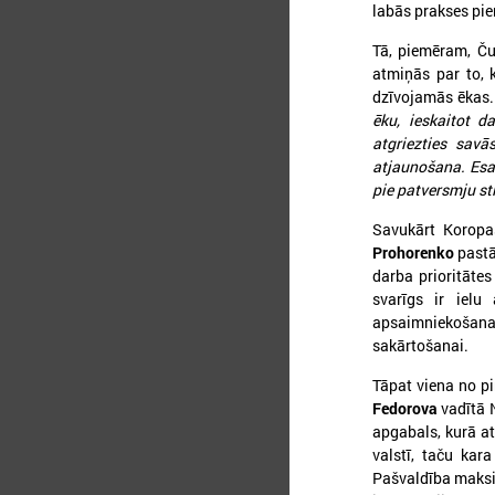
labās prakses pie
Tā, piemēram, Č
atmiņās par to, 
dzīvojamās ēkas
ēku, ieskaitot d
atgriezties sav
atjaunošana. Esam
pie patversmju st
Savukārt Koropa
Prohorenko
pastā
2
darba prioritātes
svarīgs ir ielu
apsaimniekošana
sakārtošanai.
2
Tāpat viena no p
Fedorova
vadītā 
c
p
apgabals, kurā at
j
valstī, taču kara
r
Pašvaldība maksi