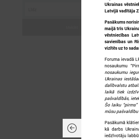
Ukrainas vēstnie
Latvijā vadītāja 
Pasākums norisinā
Meklēt
maijā trīs Ukrain
vēstniecības Lat
savienības un Rī
vizītēs uz to sad
2
Foruma ievadā L
nosaukumu “Pir
nosaukumu ieguvis
Ukrainas iestāša
dalībvalstu atbal
L
laikā tiek izdz
P
pašvaldībās, iet
Šo laiku “pirms” 
mūsu pašvaldību i
Pasākumā klātienē
kā darbs Ukrain
iedzīvotāju labbū