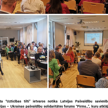
026. gada 05. augusts
2026. gada 19. jūnijs
LPS aicina piedalīties seminārā
Latvijas pašvaldības
“Stiprinot vietējās kopienas
pieteikties sadarbība
krīzē" 11. augustā, Cēsīs
Ukrainas pašvaldībām
starptautiskai balvai
atvijas Pašvaldību savienība sadarbībā ar
ēsu novada pašvaldību aicina piedalīties
Eiropas Pašvaldību un reģio
eminārā “Stiprinot vietējās kopienas krīzē:
sadarbībā ar “U-LEAD with E
roaktīva rīcība un pieredzes apmaiņa starp
Latvijas Pašvaldību savienību
krainas un ES pašvaldībām”, kas notiks šī
pieteikšanos starptautiskai 
ada 11.augustā no plkst.10.00 līdz 15.30
sadarbības balvai “Uzticības 
balva 2026”.
ta “Uzticības tilti” ietvaros notika Latvijas Pašvaldību savienī
ijas – Ukrainas pašvaldību solidaritātes forums “Pirms…”, kuru atklā