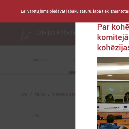
Lai varētu jums piedāvāt labāku saturu, lapā tiek izmantotas
Publicēts: 2024. ga
Par kohē
Latvijas Pašvaldību savienība
komitejā
kohēzijas
PAR LPS
ZIŅAS
KOMITEJAS
LPS
ZIŅAS
EIROPĀ UN PASAULĒ
LPS