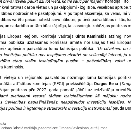
 brīvai izvēlei palikt dzīvot vietā, ko tie sauc par mājām,”
norādīja Fito, 
ir kvalitatīvas darba vietas un pakalpojumi - izglītība, veselības aprūpe,
ldības nodrošinātie pakalpojumi. Viņš tāpat akcentēja, ka vēlas, lai v
dības varētu pašas noteikt savu nākotni, jo tieši pašvaldības ir tās, k
s, un sadarbība ar tām būs izšķirīga, lai sasniegtu kohēzijas politikas 
ijas Eiropas Reģionu komitejā vadītājs
Gints Kaminskis
atzinīgi nov
irmā publiskā uzstāšanās komisāra amatā norisinājās tieši Eiropa
lreiz apliecina pašvaldību lomu kohēzijas politikā.
“Uz cilvēkiem un i
026. gada 18. maijs
2026. gada 13. maijs
tu kohēzijas politiku nav iespējams efektīvi un veiksmīgi īstenot, ja 
LPS Azerbaidžānā piedalās
Baltijas jūras reģion
rbība starp visām iesaistītajām pusēm – pašvaldībām, valsti u
a Kaminskis.
vērienīgajā Pasaules pilsētu
sākas ar uzticēšanos
forumā
sadarbību un rīcību
ot vietējo un reģionālo pašvaldību nozīmīgo lomu kohēzijas politik
nālās attīstības komitejas (REGI) priekšsēdētājs
Dragos Bena
(
Drag
PS Azerbaidžānā piedalās vērienīgajā
No 11. līdz 13. maijam Tallinā
asaules pilsētu forumā
EUSBSR ikgadējais forums, k
zijas politikas pēc 2027. gada pamatā jābūt uz iedzīvotāju orientēta
valdību un pašvaldību pārstāv
ami pietiekami resursi tādiem izaicinājumiem kā mājokļu nodro
veidotājus, pētniekus un pil
s Savienības paplašināšanās, neapdraudot investīciju iespējas. N
sabiedrības līderus no visa Ba
ijas politika ir ilgtermiņa strukturālo investīciju instruments,”
pauda Be
reģiona.
puža
iecības Briselē vadītāja, padomniece Eiropas Savienības jautājumos