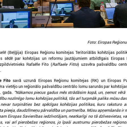
Foto: Eiropas Reģionu
026. gada 05. augusts
2026. gada 19. jūnijs
LPS aicina piedalīties seminārā
Latvijas pašvaldības
elē (Beļģija) Eiropas Reģionu komitejas Teritoriālās kohēzijas polit
“Stiprinot vietējās kopienas
pieteikties sadarbība
as sēdē par kohēzijas un reformu jautājumiem atbildīgais Eiropas 
krīzē" 11. augustā, Cēsīs
Ukrainas pašvaldībām
zpildvietnieks Rafaēle Fito (
Raffaele Fitto
) uzsvēra pašvaldību cent
starptautiskai balvai
.
atvijas Pašvaldību savienība sadarbībā ar
ēsu novada pašvaldību aicina piedalīties
Eiropas Pašvaldību un reģio
e Fito
savā uzrunā Eiropas Reģionu komitejas (RK) un Eiropas P
eminārā “Stiprinot vietējās kopienas krīzē:
sadarbībā ar “U-LEAD with E
ra vietējo un reģionālo pašvaldību centrālo lomu sarunās par kohēzijas
roaktīva rīcība un pieredzes apmaiņa starp
Latvijas Pašvaldību savienību
7. gada.
“Nākamos piecus gadus mēs strādāsim kopā, un, ņemot vērā v
krainas un ES pašvaldībām”, kas notiks šī
pieteikšanos starptautiskai 
ada 11.augustā no plkst.10.00 līdz 15.30
ību nozīmīgo lomu kohēzijas politikā, tās arī turpmāk paliks mūsu dar
sadarbības balvai “Uzticības 
nevar turpināties bez spēcīgas kohēzijas politikas, kuru raksturo at
balva 2026”.
gota pieeja, daudzlīmeņu pārvaldība un partnerība. Mūsu apņemšanās ir 
nam Eiropas Savienības iedzīvotājam, neatkarīgi no tā dzīvesvietas, va
os, vai arī pierobežas reģionos, jo īpaši austrumu pierobežas reģion