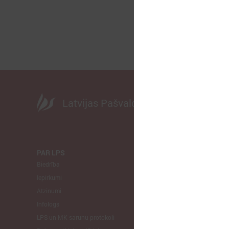
Latvijas Pašvaldību savienība
PAR LPS
KOMITEJA
Biedrība
Finanšu un 
Iepirkumi
Izglītības un
Atzinumi
Veselības un
Infologs
Reģionālās a
LPS un MK sarunu protokoli
Tautsaimniec