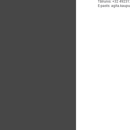
Tālrunis: +32 4923
E-pasts: agita.kaup
2
2
c
p
j
r