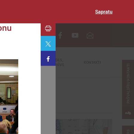
Sapratu
onu
EN
TIEŠRAIDES,
NODERĪGI
KONTAKTI
VIDEOARHĪVS
PAŠVALDĪBU KONTAKTI