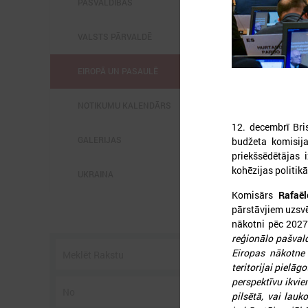
PAŠVALDĪBĀS
VALSTS PĀRVALDĒ
EIROPĀ UN PASAULĒ
2
NOTIKUMU KALENDĀRS
12. decembrī Bris
GALERIJAS
budžeta komisij
priekšsēdētājas i
kohēzijas politikā
UKRAINA
l
C
Komisārs
Rafaēl
s
pārstāvjiem uzsvē
p
nākotni pēc 202
U
g
reģionālo pašvald
Eiropas nākotne 
teritorijai pielā
perspektīvu ikvie
pilsētā, vai lauk