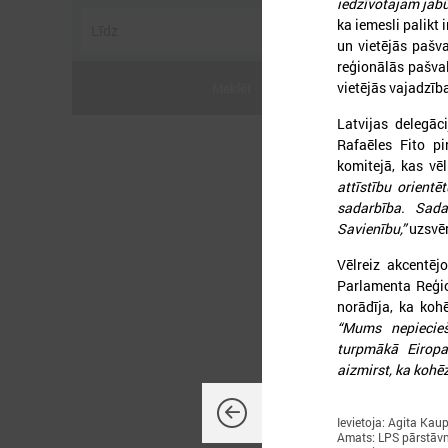
iedzīvotājam jābūt
ka iemesli palikt 
un vietējās pašva
reģionālās pašval
vietējās vajadzība
Meklēt
Latvijas delegāc
Rafaēles Fito p
komitejā, kas vē
2
attīstību orientē
sadarbība. Sada
Savienību,”
uzsvēr
Vēlreiz akcentēj
Parlamenta Reģio
L
P
norādīja, ka kohē
“Mums nepiecieš
turpmākā Eiropa
aizmirst, ka kohēz
Ievietoja: Agita Kau
Amats: LPS pārstāvn