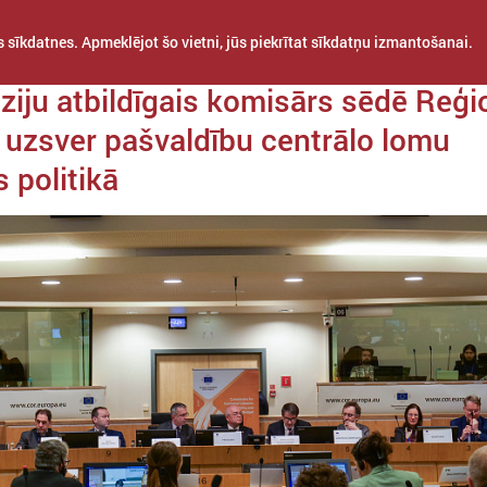
 sīkdatnes. Apmeklējot šo vietni, jūs piekrītat sīkdatņu izmantošanai.
da 12. decembris
ziju atbildīgais komisārs sēdē Reģi
 uzsver pašvaldību centrālo lomu
 politikā
STARPTAUTISKĀ
PROJEKTI
APVIENĪBAS
SADARBĪBA