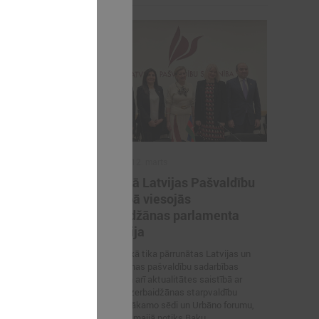
2026. gada 12. marts
švaldības
12. martā Latvijas Pašvaldību
atvijas
savienībā viesojās
ā
Azerbaidžānas parlamenta
delegācija
s delegācija
 savienībā
Sarunas laikā tika pārrunātas Latvijas un
Azerbaidžānas pašvaldību sadarbības
iespējas, kā arī aktualitātes saistībā ar
Latvijas–Azerbaidžānas starpvaldību
komisijas nākamo sēdi un Urbāno forumu,
kas šī gada maijā notiks Baku.