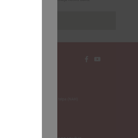
rakstus
NODERĪGI
Klimata zināšanu telpa (NAH)
Bauhaus Latvijā
Jaunatnes lietas
Iepirkumu joma
apvienība