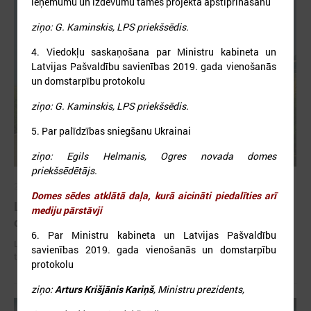
ieņēmumu un izdevumu tāmes projekta apstiprināšanu
ziņo: G. Kaminskis, LPS priekšsēdis.
4. Viedokļu saskaņošana par Ministru kabineta un
Latvijas Pašvaldību savienības 2019. gada vienošanās
un domstarpību protokolu
ziņo: G. Kaminskis, LPS priekšsēdis.
5. Par palīdzības sniegšanu Ukrainai
ziņo: Egils Helmanis, Ogres novada domes
priekšsēdētājs.
2026. gada 02. jūlijs
Domes sēdes atklātā daļa, kurā aicināti piedalīties arī
LPS iesaka likumā noteikt pašvaldības
mediju pārstāvji
organizētus sabiedriskā transporta pārvadājumus
6. Par Ministru kabineta un Latvijas Pašvaldību
LPS iesaka likumā noteikt pašvaldības organizētus sabiedriskā
savienības 2019. gada vienošanās un domstarpību
transporta pārvadājumus
protokolu
ziņo:
Arturs Krišjānis Kariņš
, Ministru prezidents,