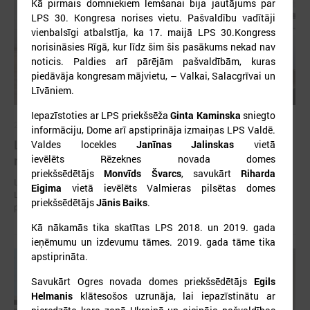
Kā pirmais domniekiem lemšanai bija jautājums par
LPS 30. Kongresa norises vietu. Pašvaldību vadītāji
vienbalsīgi atbalstīja, ka 17. maijā LPS 30.Kongress
norisināsies Rīgā, kur līdz šim šis pasākums nekad nav
noticis. Paldies arī pārējām pašvaldībām, kuras
piedāvāja kongresam mājvietu, – Valkai, Salacgrīvai un
Līvāniem.
Iepazīstoties ar LPS priekšsēža
Ginta Kaminska
sniegto
2026. gada 30. jūlijs
informāciju, Dome arī apstiprināja izmaiņas LPS Valdē.
Latvijas Pašvaldību savienības un Iekšlietu
Valdes locekles
Janīnas Jalinskas
vietā
ievēlēts Rēzeknes novada domes
ministrijas sarunas
priekšsēdētājs
Monvīds Švarcs
, savukārt
Riharda
Latvijas Pašvaldību savienība aicina piedalīties Iekšlietu ministrijas un
Eigima
vietā ievēlēts Valmieras pilsētas domes
Latvijas Pašvaldību savienības sarunās, kas notiks šī gada 5. augustā
priekšsēdētājs
Jānis Baiks
.
plkst. 14:30 LPS 4. stāva zālē (Mazā Pils iela 1, Rīga).
Kā nākamās tika skatītas LPS 2018. un 2019. gada
ieņēmumu un izdevumu tāmes. 2019. gada tāme tika
apstiprināta.
Savukārt Ogres novada domes priekšsēdētājs
Egils
Helmanis
klātesošos uzrunāja, lai iepazīstinātu ar