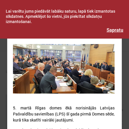
Lai varētu jums piedāvāt labāku saturu, lapā tiek izmantotas
sīkdatnes. Apmeklējot šo vietni, jūs piekrītat sīkdatņu
izmantošanai.
Publicēts: 2019. gada 05. marts
Latvijas Pašvaldību savienība
Sapratu
LPS Domes sēde 05.03.2019.
Izvēlne
LPS
ZIŅAS
LPS
5. martā Rīgas domes ēkā norisinājās Latvijas
Pašvaldību savienības (LPS) šī gada pirmā Domes sēde,
kurā tika skatīti vairāki jautājumi.