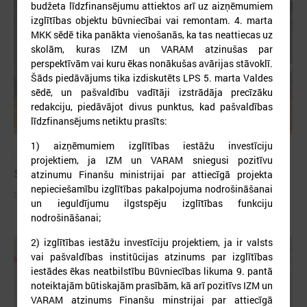
budžeta līdzfinansējumu attiektos arī uz aizņēmumiem
izglītības objektu būvniecībai vai remontam. 4. marta
MKK sēdē tika panākta vienošanās, ka tas neattiecas uz
skolām, kuras IZM un VARAM atzinušas par
perspektīvām vai kuru ēkas nonākušas avārijas stāvoklī.
Šāds piedāvājums tika izdiskutēts LPS 5. marta Valdes
sēdē, un pašvaldību vadītāji izstrādāja precīzāku
redakciju, piedāvājot divus punktus, kad pašvaldības
līdzfinansējums netiktu prasīts:
1) aizņēmumiem izglītības iestāžu investīciju
2026. gada 09. jūlijs
projektiem, ja IZM un VARAM sniegusi pozitīvu
Sumināti Latvijas labākie tirgotāji
atzinumu Finanšu ministrijai par attiecīgā projekta
nepieciešamību izglītības pakalpojuma nodrošināšanai
Sumināti Latvijas labākie tirgotāji
un ieguldījumu ilgstspēju izglītības funkciju
nodrošināšanai;
2) izglītības iestāžu investīciju projektiem, ja ir valsts
vai pašvaldības institūcijas atzinums par izglītības
iestādes ēkas neatbilstību Būvniecības likuma 9. pantā
noteiktajām būtiskajām prasībām, kā arī pozitīvs IZM un
VARAM atzinums Finanšu minstrijai par attiecīgā