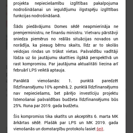
projekta nepieciešamību izglītības pakalpojuma
nodrošināšanai un ieguldījumu ilgstspēju izglītības
funkcijas nodrošināšanā.
Šāds piedāvājums Domes sēdē neapmierināja ne
premjerministru, ne finanšu ministru. Vietvaru pārstāvji
sniedza piemērus no reālās situācijas novados un
norādīja, ka pieaug bērnu skaits, līdz ar to skolās
veidojas rindas un trūkst vietas. Pašvaldību vadītāji
lūdza uz šo jautājumu skatīties ilgākā perspektīvā un
2026. gada 09. jūlijs
rast kompromisu. Par jautājuma aktualitāti liecina arī
LPS: apreibinošu vielu ietekmē esošu bērnu
februārī LPS veiktā aptauja.
profilakses iestādi nedrīkst slēgt bez droša
alternatīva risinājuma
Panāktā vienošanās: 1. punktā paredzēt
līdzfinansējumu 10% apmērā, 2. punktā līdzfinansējums
LPS: apreibinošu vielu ietekmē esošu bērnu profilakses iestādi nedrīkst
nav nepieciešams, bet pārējo investīciju projektu
slēgt bez droša alternatīva risinājuma
īstenošanai pašvaldības budžeta līdzfinansējums būs
25%. Runa par 2019. gada budžetu.
Šis kompromiss tika skatīts un akceptēts 6. marta MK
ārkārtas sēdē. Plašāk par LPS un MK 2019. gada
vienošanās un domstarpību protokolu lasiet
šeit
.