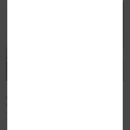
2026. gada 29. jūnijs
LPS un IZM sarunās vienojas par risinājumiem
drošībai skolās un mācību līdzekļu pieejamību
LPS un IZM sarunās vienojas par risinājumiem drošībai skolās un
mācību līdzekļu pieejamību