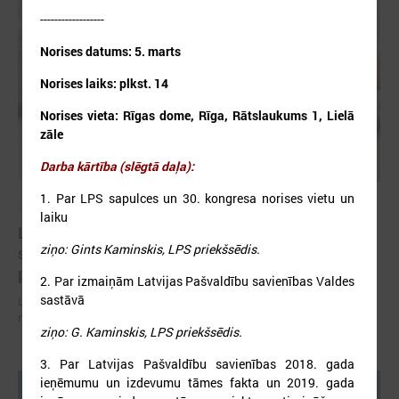
------------------
Norises datums: 5. marts
Norises laiks: plkst. 14
Norises vieta: Rīgas dome, Rīga, Rātslaukums 1, Lielā
zāle
Darba kārtība (slēgtā daļa):
1. Par LPS sapulces un 30. kongresa norises vietu un
2026. gada 07. jūlijs
laiku
LPS un Labklājības ministrija pārrunā DigiSoc
ziņo: Gints Kaminskis, LPS priekšsēdis.
sadarbības līguma nosacījumus un datu
pārvaldību
2. Par izmaiņām Latvijas Pašvaldību savienības Valdes
sastāvā
LPS un Labklājības ministrija pārrunā DigiSoc sadarbības līguma
nosacījumus un datu pārvaldību
ziņo: G. Kaminskis, LPS priekšsēdis.
3. Par Latvijas Pašvaldību savienības 2018. gada
ieņēmumu un izdevumu tāmes fakta un 2019. gada