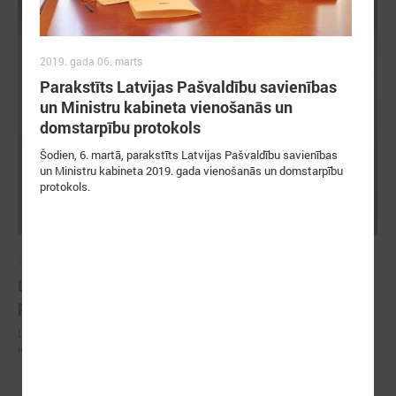
2019. gada 06. marts
Parakstīts Latvijas Pašvaldību savienības
un Ministru kabineta vienošanās un
domstarpību protokols
Šodien, 6. martā, parakstīts Latvijas Pašvaldību savienības
un Ministru kabineta 2019. gada vienošanās un domstarpību
protokols.
2026. gada 30. jūnijs
LPS ar sadarbības partneriem vienojas par labas
pārvaldības principu ieviešanu sporta nozarē
LPS ar sadarbības partneriem vienojas par labas pārvaldības principu
ieviešanu sporta nozarē