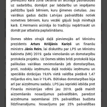
pieredzēto kara zonā Ukrainā un aicināja pašvaldības
uz sadarbību, domājot par labdarību un iespējamo
palīdzību īpaši bērniem, kuru ģimenes cietušas. Jau
vairākus gadus dažās Latvijas pašvaldībās notiek
nometnes bērniem, kuru vecāki gājuši bojā minētajā
karā. E.Hermanis aicināja šo tradīciju nepārtraukt un
domāt par atbalsta paplašināšanu.
Domes sēdes otrajā daļā pievienojās arī Ministru
prezidents
Arturs Krišjānis Kariņš
un finanšu
ministrs
Jānis Reirs
, lai diskutētu par LPS un Ministru
2026. gada 15. jūlijs
kabineta (MK) 2019. gada vienošanās un domstarpību
LPS: Interaktīvā karte vienkopus parāda plašu un
protokola projektu. Uz Domes sēdes brīdi protokolā bija
detalizētu informāciju par skolu tīklu Latvijā
palikušas vairākas nevienošanās jeb domstarpības,
proti, nodokļu ieņēmumu daļā nodokļu ieņēmumu un
LPS: Interaktīvā karte vienkopus parāda plašu un detalizētu informāciju
speciālās dotācijas 19,6% vietā valdība piedāvā 1,47
par skolu tīklu Latvijā
miljardus eiro, kas ir 19,4%. Būtiskas domstarpības bija
arī par aizņēmumu sadaļu. LPS jau iepriekš iebilda pret
Finanšu ministrijas vēlmi jau 2019. gadā mainīt
aizņemšanās nosacījumus pašvaldībām, paredzot
aizņēmuma saņemšanai 25% pašvaldības budžeta
līdzfinansējumu. Nosacījums par 25% pašvaldības