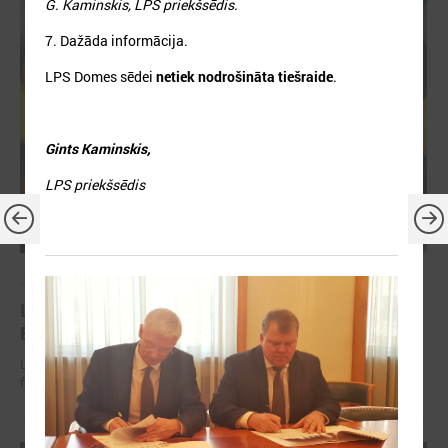
G. Kaminskis, LPS priekšsēdis.
7. Dažāda informācija.
LPS Domes sēdei
netiek nodrošināta tiešraide
.
Gints Kaminskis,
LPS priekšsēdis
2026. gada 30. jūnijs
LPS: ir savlaicīgi jāgatavo projektu pieteikumi
Eiropas Konkurētspējas fondam
LPS: ir savlaicīgi jāgatavo projektu pieteikumi Eiropas Konkurētspējas
fondam