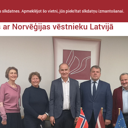
 sīkdatnes. Apmeklējot šo vietni, jūs piekrītat sīkdatņu izmantošanai.
da 23. septembris
 ar Norvēģijas vēstnieku Latvijā
STARPTAUTISKĀ
PROJEKTI
APVIENĪBAS
SADARBĪBA