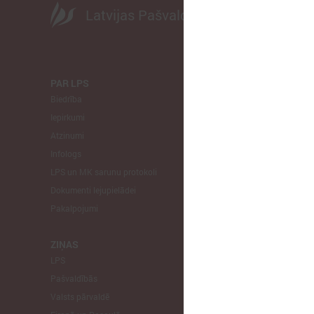
Latvijas Pašvaldību savienība
PAR LPS
KOMITEJA
Biedrība
Finanšu un 
Iepirkumi
Izglītības un
Atzinumi
Veselības un
Infologs
Reģionālās a
LPS un MK sarunu protokoli
Tautsaimniec
Dokumenti lejupielādei
Sporta jautā
Pakalpojumi
Informātikas
Mājokļu jau
ZIŅAS
LPS
STARPTAU
Pašvaldībās
Pārstāvniecīb
Valsts pārvaldē
Eiropas Reģi