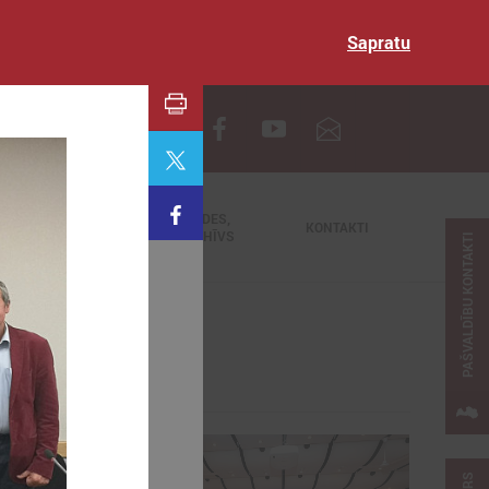
Sapratu
EN
TIEŠRAIDES,
NODERĪGI
KONTAKTI
VIDEOARHĪVS
PAŠVALDĪBU KONTAKTI