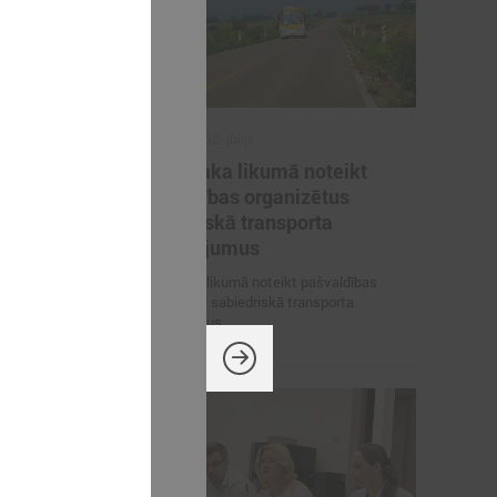
2026. gada 02. jūlijs
inistrija
LPS iesaka likumā noteikt
arbības
pašvaldības organizētus
un datu
sabiedriskā transporta
pārvadājumus
 pārrunā
LPS iesaka likumā noteikt pašvaldības
osacījumus un
organizētus sabiedriskā transporta
pārvadājumus