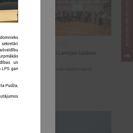
PAŠVALDĪBU MĀCĪBU CENTRS
adomnieks
 sekretāri
2026. gada 09. jūlijs
pašvaldību
e
Sumināti Latvijas labākie
turpmākās
ašu un
tirgotāji
ldības un
u par skolu
un LPS gan
Sumināti Latvijas labākie tirgotāji
opus parāda
ita Pudža,
ju par skolu
autājumos