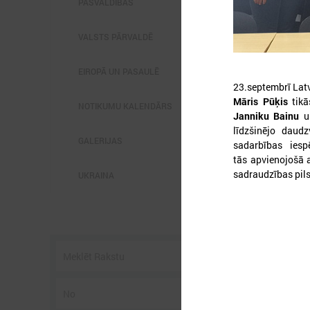
PAŠVALDĪBĀS
VALSTS PĀRVALDĒ
EIROPĀ UN PASAULĒ
23.septembrī Lat
Māris Pūķis
tikā
2
NOTIKUMU KALENDĀRS
Janniku Bainu
u
līdzšinējo daud
GALERIJAS
sadarbības iesp
tās apvienojošā 
L
p
sadraudzības pils
UKRAINA
P
g
z