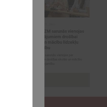
2026. gada 29. jūnijs
artneriem
LPS un IZM sarunās vienojas
ārvaldības
par risinājumiem drošībai
porta
skolās un mācību līdzekļu
pieejamību
 vienojas par
LPS un IZM sarunās vienojas par
viešanu sporta
risinājumiem drošībai skolās un mācību
līdzekļu pieejamību
rakstus