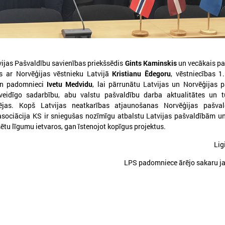
vijas Pašvaldību savienības priekšsēdis
Gints Kaminskis
un vecākais p
s ar Norvēģijas vēstnieku Latvijā
Kristianu Ēdegoru
, vēstniecības 1.
026. gada 30. jūlijs
2026. gada 15. jūlijs
n padomnieci
Ivetu Medvidu
, lai pārrunātu Latvijas un Norvēģijas 
Latvijas Pašvaldību savienības
LPS: Interaktīvā kart
zveidīgo sadarbību, abu valstu pašvaldību darba aktualitātes un 
un Iekšlietu ministrijas sarunas
vienkopus parāda pl
ējas. Kopš Latvijas neatkarības atjaunošanas Norvēģijas pašva
detalizētu informācij
asociācija KS ir sniegušas nozīmīgu atbalstu Latvijas pašvaldībām 
atvijas Pašvaldību savienība aicina
tīklu Latvijā
iedalīties Iekšlietu ministrijas un Latvijas
ētu līgumu ietvaros, gan īstenojot kopīgus projektus.
ašvaldību savienības sarunās, kas notiks šī
LPS: Interaktīvā karte vienk
ada 5. augustā plkst. 14:30 LPS 4. stāva
Lig
plašu un detalizētu informāci
ālē (Mazā Pils iela 1, Rīga).
tīklu Latvijā
LPS padomniece ārējo sakaru j