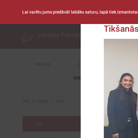
Lai varētu jums piedāvāt labāku saturu, lapā tiek izmantotas
Publicēts: 2019. ga
Tikšanās
Latvijas Pašvaldību savienība
PAR LPS
ZIŅAS
KOMITEJAS
LPS
ZIŅAS
LPS
LPS