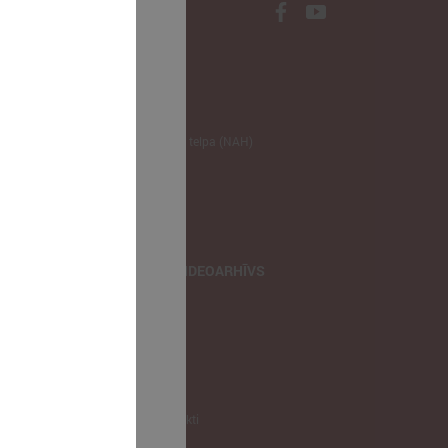
NODERĪGI
Klimata zināšanu telpa (NAH)
Bauhaus Latvijā
Jaunatnes lietas
Iepirkumu joma
apvienība
TIEŠRAIDES, VIDEOARHĪVS
Tiešraide
Videoarhīvs
Videoarhīvs-old
KONTAKTI
Pašvaldību kontakti
LPS