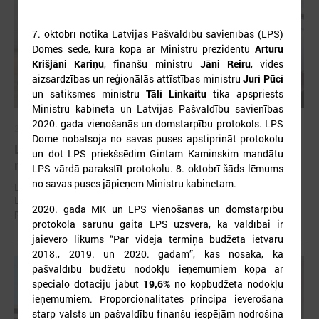
7. oktobrī notika Latvijas Pašvaldību savienības (LPS)
Domes sēde, kurā kopā ar Ministru prezidentu
Arturu
Krišjāni Kariņu
, finanšu ministru
Jāni Reiru
, vides
aizsardzības un reģionālās attīstības ministru
Juri Pūci
un satiksmes ministru
Tāli Linkaitu
tika apspriests
Ministru kabineta un Latvijas Pašvaldību savienības
2020. gada vienošanās un domstarpību protokols. LPS
2026. gada 30. jūlijs
Dome nobalsoja no savas puses apstiprināt protokolu
Latvijas Pašvaldību savienības un Iekšlietu
un dot LPS priekšsēdim Gintam Kaminskim mandātu
ministrijas sarunas
LPS vārdā parakstīt protokolu. 8. oktobrī šāds lēmums
no savas puses jāpieņem Ministru kabinetam.
Latvijas Pašvaldību savienība aicina piedalīties Iekšlietu ministrijas un
Latvijas Pašvaldību savienības sarunās, kas notiks šī gada 5. augustā
2020. gada MK un LPS vienošanās un domstarpību
plkst. 14:30 LPS 4. stāva zālē (Mazā Pils iela 1, Rīga).
protokola sarunu gaitā LPS uzsvēra, ka valdībai ir
jāievēro likums “Par vidējā termiņa budžeta ietvaru
2018., 2019. un 2020. gadam”, kas nosaka, ka
pašvaldību budžetu nodokļu ieņēmumiem kopā ar
speciālo dotāciju jābūt
19,6%
no kopbudžeta nodokļu
ieņēmumiem. Proporcionalitātes principa ievērošana
starp valsts un pašvaldību finanšu iespējām nodrošina