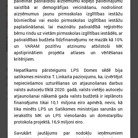
palielināt pašvaldību aizņēmumu kopējo palielinājumu
saistībā ar demogrāfijas veicināšanu, nodrošinot
aizņēmumus jaunu pirmsskolas izglītības iestāžu
būvniecībai vai esošo pirmsskolas izglītības iestāžu
paplašināšanai, lai mazinātu pašvaldībā reģistrēto
bērnu rindu uz vietām pirmsskolas izglītības iestādēs, ar
pašvaldības budžeta līdzfinansējumu ne mazāk kā 10%
un VARAM pozitīvu atzinumu atbilstoši MK
apstiprinātiem projekta atlases un vērtēšanas
kritērijiem.
2026. gada 09. jūlijs
LPS: apreibinošu vielu ietekmē esošu bērnu
Nepatīkams pārsteigums LPS Domes sēdē bija
profilakses iestādi nedrīkst slēgt bez droša
satiksmes ministra T. Linkaita paziņojums, ka, izvērtējot
alternatīva risinājuma
nepieciešamos uzturēšanas un atjaunošanas darbus
valsts autoceļu tīklā 2020. gadā, valsts vietējo autoceļu
LPS: apreibinošu vielu ietekmē esošu bērnu profilakses iestādi nedrīkst
atjaunošanai nākamā gada valsts budžetā ir ieplānots
slēgt bez droša alternatīva risinājuma
finansējums tikai 10,1 miljona eiro apmērā, nevis, kā
tika minēts LPS un Satiksmes ministrijas sarunās un
ierakstīts MK un LPS vienošanās un domstarpību
protokola projektā, 16,9 miljoni eiro.
Savukārt jautājums par nodokļu ieņēmumiem