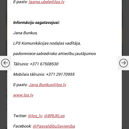
E-pasts:
lasma.ubele@lps.lv
Informāciju sagatavojusi:
Jana Bunkus,
LPS Komunikācijas nodaļas vadītāja,
padomniece sabiedrisko attiecību jautājumos
Tālrunis: +371 67508530
Mobilais tālrunis: +371 29170955
2026. gada 30. jūnijs
E-pasts:
Jana.Bunkus@lps.lv
LPS: ir savlaicīgi jāgatavo projektu pieteikumi
www.lps.lv
Eiropas Konkurētspējas fondam
LPS: ir savlaicīgi jāgatavo projektu pieteikumi Eiropas Konkurētspējas
fondam
Twitter:
@lps_lv
;
@BRUXLps
Facebook:
@PasvaldibuSavieniba