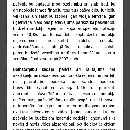
pašvaldību budžetu prognozējamību un stabilitāti, kā
arī nepieciešamos finanšu resursus pašvaldību funkciju
veikšanai un saistību izpildei gan vidējā termiņā, gan
ilgtermiņā. Valdības piedāvājums paredz, ka pašvaldību
budžetu nodokļu ieņēmumi kopā ar speciālo dotāciju
veido
18,8%
no konsolidētā kopbudžeta nodokļu
ieņēmumiem, neieskaitot valsts sociālās
apdrošināšanas obligātās iemaksas valsts
pamatbudžetā veselības aprūpes finansēšanai, kas ir
zemākais īpatsvars kopš 2007. gada.
2026. gada 15. jūlijs
LPS: Interaktīvā karte vienkopus parāda plašu un
Domstarpību sadaļā
palicis arī jautājums par
azartspēļu un dabas resursu nodokļa ieņēmumu pārdali
detalizētu informāciju par skolu tīklu Latvijā
no pašvaldību budžeta uz valsts budžetu.
LPS: Interaktīvā karte vienkopus parāda plašu un detalizētu informāciju
Pašvaldību sašutumu izraisīja fakts, ka, pirmkārt,
par skolu tīklu Latvijā
atņemot pašvaldībām dabas resursu nodokļa
ieņēmumus, pašvaldībām nebūs iespēju veikt savas
autonomās funkcijas un ar normatīvajiem aktiem
uzliktos pienākumus vides jomā; otrkārt, ka no
pašvaldību budžetiem izņemtie nodokļa ieņēmumi tiks
novirzīti nevis vides aizsardzībai, bet lielākoties citiem