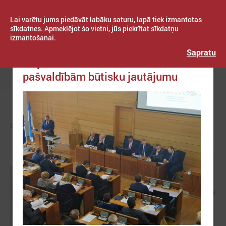
Lai varētu jums piedāvāt labāku saturu, lapā tiek izmantotas
sīkdatnes. Apmeklējot šo vietni, jūs piekrītat sīkdatņu
izmantošanai.
Publicēts: 2019. gada 07. oktobris
Latvijas Pašvaldību savienība
Sapratu
Nepanāk vienošanos virknē
pašvaldībām būtisku jautājumu
Izvēlne
LPS
ZIŅAS
LPS