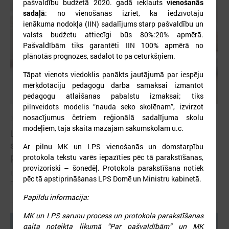
pašvaldību budžetā 2020. gadā iekļauts
vienošanās
sadaļā
: no vienošanās izriet, ka iedzīvotāju
ienākuma nodokļa (IIN) sadalījums starp pašvaldību un
valsts budžetu attiecīgi būs 80%:20% apmērā.
Pašvaldībām tiks garantēti IIN 100% apmērā no
plānotās prognozes, sadalot to pa ceturkšņiem.
Tāpat vienots viedoklis panākts jautājumā par iespēju
mērķdotāciju pedagogu darba samaksai izmantot
pedagogu atlaišanas pabalstu izmaksai; tiks
pilnveidots modelis “nauda seko skolēnam”, izvirzot
nosacījumus četriem reģionālā sadalījuma skolu
2026. gada 07. jūlijs
modeļiem, tajā skaitā mazajām sākumskolām u.c.
LPS un Labklājības ministrija pārrunā DigiSoc
sadarbības līguma nosacījumus un datu
Ar pilnu MK un LPS vienošanās un domstarpību
pārvaldību
protokola tekstu varēs iepazīties pēc tā parakstīšanas,
provizoriski – šonedēļ. Protokola parakstīšana notiek
LPS un Labklājības ministrija pārrunā DigiSoc sadarbības līguma
pēc tā apstiprināšanas LPS Domē un Ministru kabinetā.
nosacījumus un datu pārvaldību
Papildu informācija:
MK un LPS sarunu process un protokola parakstīšanas
gaita noteikta likumā “Par pašvaldībām” un MK