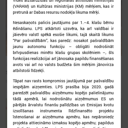
Vides aizsardzības un reģionālās attīstības ministrijas
(VARAM) un Kultūras ministrijas (KM) mērķiem, kas ir
pretrunā ar Dabas resursu nodokļa likuma mērķi.
Nesaskaņots palicis jautājums par 1.–4. klašu bērnu
ēdināšanu. LPS atkārtoti uzsvēra, ka arī valdībai ir
jāievēro valstī spēkā esošie likumi, tajā skaitā likums
“Par pašvaldībām”, kas paredz: nosakot pašvaldībām
jaunu autonomu funkciju – obligāti nodrošināt
brīvpusdienas minēto klašu grupas skolēniem –, šīs
funkcijas realizācijai arī jānosaka papildu finansēšanas
avots vai arī no valsts budžeta šim mērķim jānovirza
2026. gada 09. jūlijs
atbilstoši līdzekļi.
Sumināti Latvijas labākie tirgotāji
Tāpat nav rasts kompromiss jautājumā par pašvaldību
Sumināti Latvijas labākie tirgotāji
iespējām aizņemties. LPS prasība bija 2020. gadā
paredzēt pašvaldību aizņēmumu kopējo palielinājumu
tādā apmērā, lai nodrošinātu aizņēmumus ES un
pārējās ārvalstu finanšu palīdzības un Emisijas kvotu
izsolīšanas instrumenta līdzfinansēto projektu
īstenošanai ar aizņēmuma apmēru, kas nepārsniedz
projekta attiecināmo izmaksu kopējo apmēru; papildus