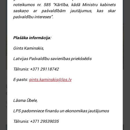
noteikumos nr. 585 “Kārtība, kādā Ministru kabinets
saskaņo ar pašvaldībām jautājumus, kas skar
pašvaldību intereses”.
Plašāka informācija:
Gints Kaminskis,
Latvijas Pašvaldību savienības priekšsēdis
Tālrunis: +371 29118742
2026. gada 02. jūlijs
E-pasts:
gints.kaminskis@lps.lv
LPS iesaka likumā noteikt pašvaldības
organizētus sabiedriskā transporta pārvadājumus
Lāsma Ūbele,
LPS iesaka likumā noteikt pašvaldības organizētus sabiedriskā
transporta pārvadājumus
LPS padomniece finanšu un ekonomikas jautājumos
Tālrunis: +371 29539035