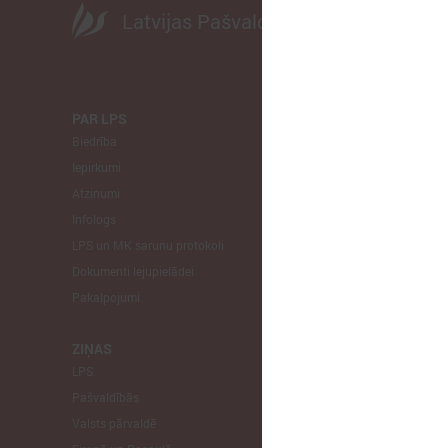
Latvijas Pašvaldību savienība
PAR LPS
KOMITEJA
Biedrība
Finanšu un 
Iepirkumi
Izglītības un
Atzinumi
Veselības un
Infologs
Reģionālās a
LPS un MK sarunu protokoli
Tautsaimniec
Dokumenti lejupielādei
Sporta jautā
Pakalpojumi
Informātikas
Mājokļu jau
ZIŅAS
LPS
STARPTAU
Pašvaldībās
Pārstāvniecīb
Valsts pārvaldē
Eiropas Reģi