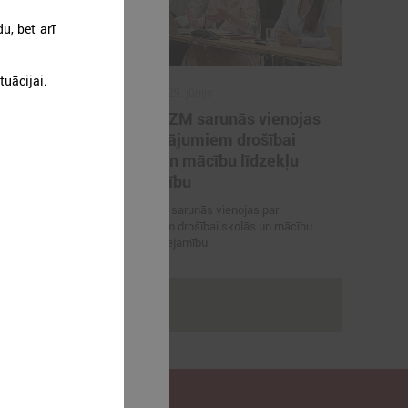
u, bet arī
tuācijai.
2026. gada 29. jūnijs
artneriem
LPS un IZM sarunās vienojas
ārvaldības
par risinājumiem drošībai
porta
skolās un mācību līdzekļu
pieejamību
 vienojas par
LPS un IZM sarunās vienojas par
viešanu sporta
risinājumiem drošībai skolās un mācību
līdzekļu pieejamību
rakstus