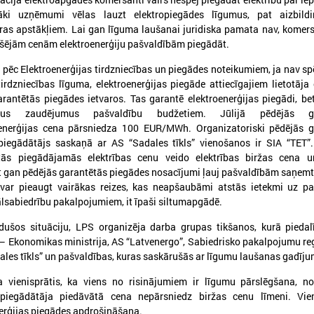
ki uzņēmumi vēlas lauzt elektropiegādes līgumus, pat aizbildi
as apstākļiem. Lai gan līguma laušanai juridiska pamata nav, komers
ekšējām cenām elektroenerģiju pašvaldībām piegādāt.
 pēc Elektroenerģijas tirdzniecības un piegādes noteikumiem, ja nav s
tirdzniecības līguma, elektroenerģijas piegāde attiecīgajiem lietotāja
026. gada 09. jūlijs
2026. gada 07. jūlijs
rantētās piegādes ietvaros. Tas garantē elektroenerģijas piegādi, be
LPS: apreibinošu vielu ietekmē
LPS un Labklājības m
mus zaudējumus pašvaldību budžetiem. Jūlijā pēdējās ga
esošu bērnu profilakses iestādi
pārrunā DigiSoc sad
oenerģijas cena pārsniedza 100 EUR/MWh. Organizatoriski pēdējās g
nedrīkst slēgt bez droša
līguma nosacījumus 
 piegādātājs saskaņā ar AS “Sadales tīkls” vienošanos ir SIA “TET”
alternatīva risinājuma
pārvaldību
tās piegādājamās elektrības cenu veido elektrības biržas cena 
 gan pēdējās garantētās piegādes nosacījumi ļauj pašvaldībām saņemt 
PS: apreibinošu vielu ietekmē esošu bērnu
LPS un Labklājības ministrija
var pieaugt vairākas reizes, kas neapšaubāmi atstās ietekmi uz pa
rofilakses iestādi nedrīkst slēgt bez droša
DigiSoc sadarbības līguma n
lsabiedrību pakalpojumiem, it īpaši siltumapgādē.
lternatīva risinājuma
datu pārvaldību
dušos situāciju, LPS organizēja darba grupas tikšanos, kurā piedal
 – Ekonomikas ministrija, AS “Latvenergo”, Sabiedrisko pakalpojumu r
ales tīkls” un pašvaldības, kuras saskārušās ar līgumu laušanas gadīj
 vienisprātis, ka viens no risinājumiem ir līgumu pārslēgšana, no
s piegādātāja piedāvātā cena nepārsniedz biržas cenu līmeni. Vien
nerģijas piegādes apdrošināšana.