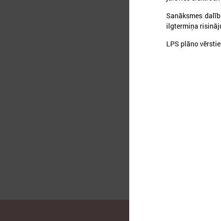
Sanāksmes dalībni
ilgtermiņa risinā
LPS plāno vērstie
2
L