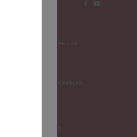
NODERĪGI
Klimata zināšanu telpa (NAH)
Bauhaus Latvijā
Jaunatnes lietas
Iepirkumu joma
apvienība
TIEŠRAIDES, VIDEOARHĪVS
Tiešraide
Videoarhīvs
Videoarhīvs-old
KONTAKTI
Pašvaldību kontakti
LPS