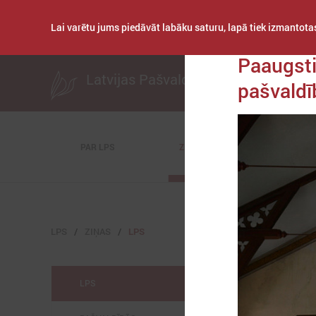
Lai varētu jums piedāvāt labāku saturu, lapā tiek izmantotas
Publicēts: 2021. ga
Paaugsti
Latvijas Pašvaldību savienība
pašvaldī
PAR LPS
ZIŅAS
KOMITEJAS
LPS
ZIŅAS
LPS
LPS