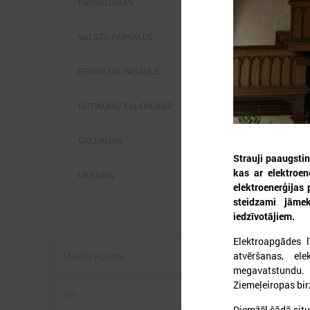
PAŠVALDĪBĀS
VALSTS PĀRVALDĒ
EIROPĀ UN PASAULĒ
2
NOTIKUMU KALENDĀRS
GALERIJAS
Strauji paaugstin
L
kas ar elektroen
p
UKRAINA
P
elektroenerģijas 
g
steidzami jāmek
z
iedzīvotājiem.
Elektroapgādes l
atvēršanas, el
megavatstundu. 
Ziemeļeiropas bi
Diemžēl šādā situ