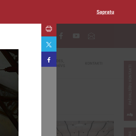
Sapratu
EN
TIEŠRAIDES,
NODERĪGI
KONTAKTI
VIDEOARHĪVS
PAŠVALDĪBU KONTAKTI