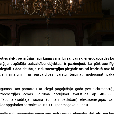
026. gada 30. jūlijs
2026. gada 15. jūlijs
Latvijas Pašvaldību savienības
LPS: Interaktīvā kart
un Iekšlietu ministrijas sarunas
vienkopus parāda pl
detalizētu informācij
oties elektroenerģijas iepirkuma cenai biržā, vairāki energoapgādes k
atvijas Pašvaldību savienība aicina
tīklu Latvijā
erģiju apgādāja pašvaldību objektus, ir paziņojuši, ka pārtrauc lī
iedalīties Iekšlietu ministrijas un Latvijas
ašvaldību savienības sarunās, kas notiks šī
piegādi. Šāda situācija elektroenerģijas piegādē nekad iepriekš nav bij
LPS: Interaktīvā karte vienk
ada 5. augustā plkst. 14:30 LPS 4. stāva
lē risinājumi, lai pašvaldības varētu turpināt nodrošināt pak
plašu un detalizētu informāci
ālē (Mazā Pils iela 1, Rīga).
tīklu Latvijā
īgumos, kas pamatā tika slēgti pagājušajā gadā pēc elektroenerģij
ektroenerģijas cenas vairumā gadījumu svārstījās ap 40–50 
Taču aizvadītajā vasarā (un arī patlaban) elektroenerģijas ce
ržas apgabalos pārsniedza 100 EUR par megavatstundu.
ācijā elektroapgādes komersanti vairs nespēj piegādāt elektrību par ie