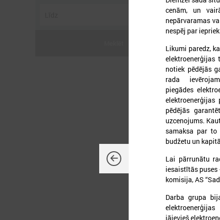
cenām, un vairā
nepārvaramas var
nespēj par iepri
Meklēt
Likumi paredz, ka
elektroenerģijas 
2
notiek pēdējās ga
rada ievēroja
piegādes elektr
elektroenerģijas
pēdējās garantē
uzcenojums. Kaut
L
samaksa par to 
p
budžetu un kapitā
a
Lai pārrunātu ra
iesaistītās puses
komisija, AS “Sad
Darba grupa bija
elektroenerģija
jāievieš elektroe