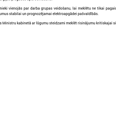
eki vienojās par darba grupas veidošanu, lai meklētu ne tikai pagaid
jumus stabilai un prognozējamai elektroapgādei pašvaldībās.
s Ministru kabinetā ar lūgumu steidzami meklēt risinājumu kritiskajai si
026. gada 30. jūnijs
2026. gada 30. jūnijs
LPS: ir savlaicīgi jāgatavo
LPS ar sadarbības p
projektu pieteikumi Eiropas
vienojas par labas p
Konkurētspējas fondam
principu ieviešanu s
nozarē
PS: ir savlaicīgi jāgatavo projektu
pieteikumi Eiropas Konkurētspējas fondam
LPS ar sadarbības partneriem
labas pārvaldības principu ie
nozarē
Ielādēt vecākus 