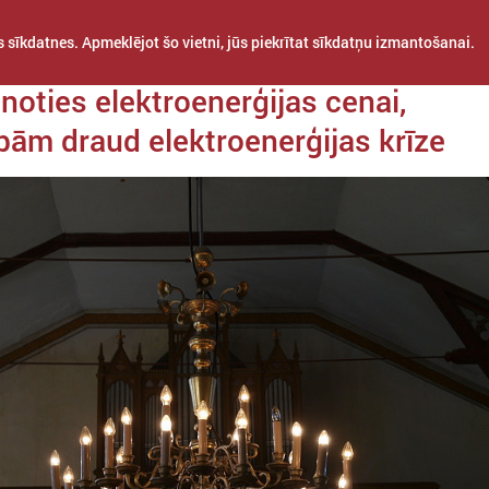
 sīkdatnes. Apmeklējot šo vietni, jūs piekrītat sīkdatņu izmantošanai.
da 13. septembris
noties elektroenerģijas cenai,
bām draud elektroenerģijas krīze
STARPTAUTISKĀ
PROJEKTI
APVIENĪBAS
SADARBĪBA