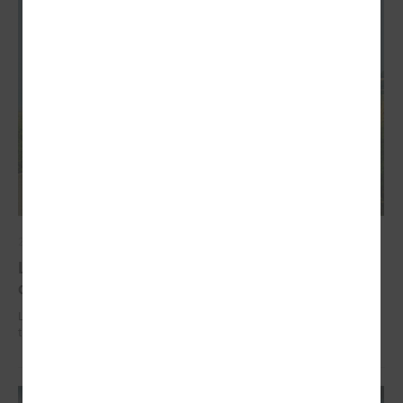
2026. gada 02. jūlijs
LPS iesaka likumā noteikt pašvaldības
organizētus sabiedriskā transporta pārvadājumus
LPS iesaka likumā noteikt pašvaldības organizētus sabiedriskā
transporta pārvadājumus