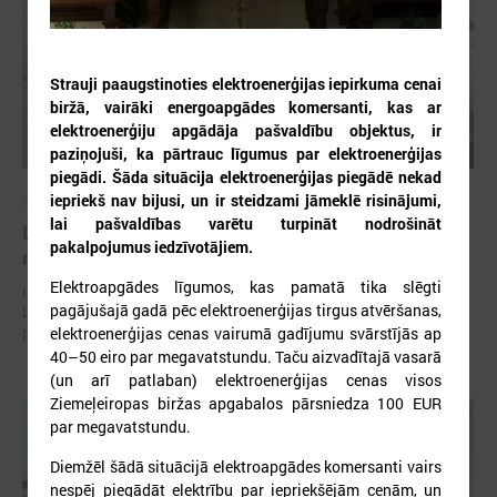
Strauji paaugstinoties elektroenerģijas iepirkuma cenai
biržā, vairāki energoapgādes komersanti, kas ar
elektroenerģiju apgādāja pašvaldību objektus, ir
paziņojuši, ka pārtrauc līgumus par elektroenerģijas
piegādi. Šāda situācija elektroenerģijas piegādē nekad
iepriekš nav bijusi, un ir steidzami jāmeklē risinājumi,
2026. gada 30. jūlijs
lai pašvaldības varētu turpināt nodrošināt
Latvijas Pašvaldību savienības un Iekšlietu
pakalpojumus iedzīvotājiem.
ministrijas sarunas
Elektroapgādes līgumos, kas pamatā tika slēgti
Latvijas Pašvaldību savienība aicina piedalīties Iekšlietu ministrijas un
pagājušajā gadā pēc elektroenerģijas tirgus atvēršanas,
Latvijas Pašvaldību savienības sarunās, kas notiks šī gada 5. augustā
plkst. 14:30 LPS 4. stāva zālē (Mazā Pils iela 1, Rīga).
elektroenerģijas cenas vairumā gadījumu svārstījās ap
40–50 eiro par megavatstundu. Taču aizvadītajā vasarā
(un arī patlaban) elektroenerģijas cenas visos
Ziemeļeiropas biržas apgabalos pārsniedza 100 EUR
par megavatstundu.
Diemžēl šādā situācijā elektroapgādes komersanti vairs
nespēj piegādāt elektrību par iepriekšējām cenām, un