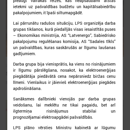
pieaugt vairākas reizes, kas neapšaubāmi atstās
ietekmi uz pašvaldības budžetu un kapitālsabiedrību
pakalpojumiem, it īpaši siltumapgādē.
Lai pārrunātu radušos situāciju, LPS organizēja darba
grupas tikšanos, kurā piedalījās visas iesaistītās puses
– Ekonomikas ministrija, AS “Latvenergo”, Sabiedrisko
pakalpojumu regulēšanas komisija, AS “Sadales tīkls”
un pašvaldības, kuras saskārušās ar līgumu laušanas
gadījumiem.
Darba grupa bija vienisprātis, ka viens no risinājumiem
2026. gada 09. jūlijs
ir līgumu pārslēgšana, nosakot, ka elektroenerģijas
Sumināti Latvijas labākie tirgotāji
piegādātāja piedāvātā cena nepārsniedz biržas cenu
līmeni. Vienlaikus ir jāievieš elektroenerģijas piegādes
Sumināti Latvijas labākie tirgotāji
apdrošināšana.
Sanāksmes dalībnieki vienojās par darba grupas
veidošanu, lai meklētu ne tikai pagaidu, bet arī
ilgtermiņa risinājumus stabilai un
prognozējamai elektroapgādei pašvaldībās.
LPS plāno vērsties Ministru kabinetā ar lūgumu