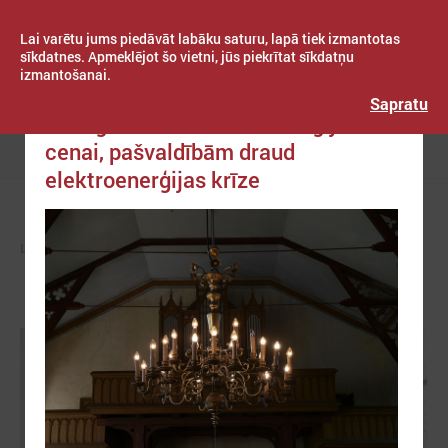
Lai varētu jums piedāvāt labāku saturu, lapā tiek izmantotas
sīkdatnes. Apmeklējot šo vietni, jūs piekrītat sīkdatņu
izmantošanai.
Publicēts: 2021. gada 13. septembris
Latvijas Pašvaldību savienība
Sapratu
Paaugstinoties elektroenerģijas
cenai, pašvaldībām draud
Izvēlne
elektroenerģijas krīze
LPS
ZIŅAS
LPS