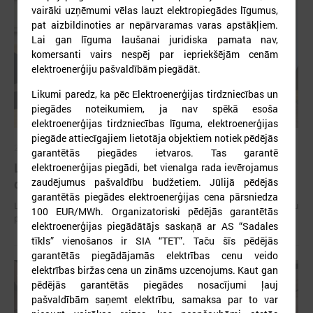
vairāki uzņēmumi vēlas lauzt elektropiegādes līgumus,
pat aizbildinoties ar nepārvaramas varas apstākļiem.
Lai gan līguma laušanai juridiska pamata nav,
komersanti vairs nespēj par iepriekšējām cenām
elektroenerģiju pašvaldībām piegādāt.
Likumi paredz, ka pēc Elektroenerģijas tirdzniecības un
piegādes noteikumiem, ja nav spēkā esoša
elektroenerģijas tirdzniecības līguma, elektroenerģijas
piegāde attiecīgajiem lietotāja objektiem notiek pēdējās
2026. gada 15. jūlijs
garantētās piegādes ietvaros. Tas garantē
LPS: Interaktīvā karte vienkopus parāda plašu un
elektroenerģijas piegādi, bet vienalga rada ievērojamus
zaudējumus pašvaldību budžetiem. Jūlijā pēdējās
detalizētu informāciju par skolu tīklu Latvijā
garantētās piegādes elektroenerģijas cena pārsniedza
LPS: Interaktīvā karte vienkopus parāda plašu un detalizētu informāciju
100 EUR/MWh. Organizatoriski pēdējās garantētās
par skolu tīklu Latvijā
elektroenerģijas piegādātājs saskaņā ar AS “Sadales
tīkls” vienošanos ir SIA “TET”. Taču šīs pēdējās
garantētās piegādājamās elektrības cenu veido
elektrības biržas cena un zināms uzcenojums. Kaut gan
pēdējās garantētās piegādes nosacījumi ļauj
pašvaldībām saņemt elektrību, samaksa par to var