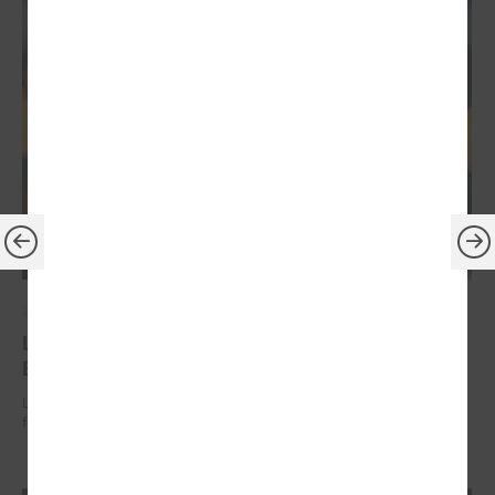
2026. gada 30. jūnijs
LPS: ir savlaicīgi jāgatavo projektu pieteikumi
Eiropas Konkurētspējas fondam
LPS: ir savlaicīgi jāgatavo projektu pieteikumi Eiropas Konkurētspējas
fondam