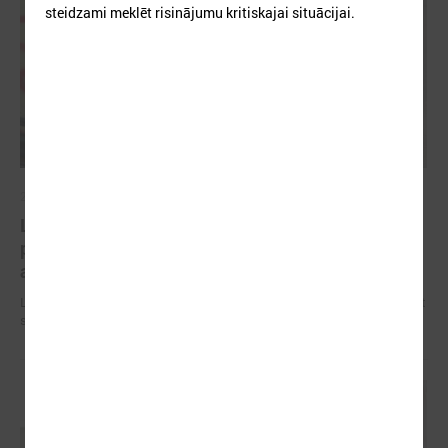
steidzami meklēt risinājumu kritiskajai situācijai.
2026. gada 09. jūlijs
LPS: apreibinošu vielu ietekmē esošu bērnu
profilakses iestādi nedrīkst slēgt bez droša
alternatīva risinājuma
LPS: apreibinošu vielu ietekmē esošu bērnu profilakses iestādi nedrīkst
slēgt bez droša alternatīva risinājuma