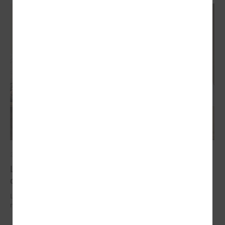
2026. gada 29. jūnijs
LPS un IZM sarunās vienojas par risinājumiem
drošībai skolās un mācību līdzekļu pieejamību
LPS un IZM sarunās vienojas par risinājumiem drošībai skolās un
mācību līdzekļu pieejamību