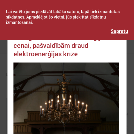
Lai varētu jums piedāvāt labāku saturu, lapā tiek izmantotas
sīkdatnes. Apmeklējot šo vietni, jūs piekrītat sīkdatņu
izmantošanai.
Publicēts: 2021. gada 13. septembris
Latvijas Pašvaldību savienība
Sapratu
Paaugstinoties elektroenerģijas
cenai, pašvaldībām draud
Izvēlne
elektroenerģijas krīze
LPS
ZIŅAS
LPS