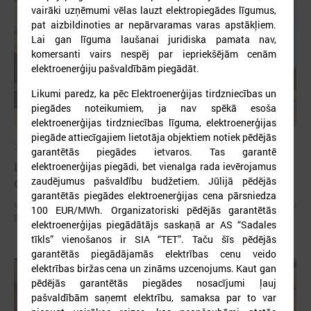
vairāki uzņēmumi vēlas lauzt elektropiegādes līgumus,
pat aizbildinoties ar nepārvaramas varas apstākļiem.
Lai gan līguma laušanai juridiska pamata nav,
komersanti vairs nespēj par iepriekšējām cenām
elektroenerģiju pašvaldībām piegādāt.
Likumi paredz, ka pēc Elektroenerģijas tirdzniecības un
piegādes noteikumiem, ja nav spēkā esoša
elektroenerģijas tirdzniecības līguma, elektroenerģijas
piegāde attiecīgajiem lietotāja objektiem notiek pēdējās
2026. gada 15. jūlijs
garantētās piegādes ietvaros. Tas garantē
LPS: Interaktīvā karte vienkopus parāda plašu un
elektroenerģijas piegādi, bet vienalga rada ievērojamus
zaudējumus pašvaldību budžetiem. Jūlijā pēdējās
detalizētu informāciju par skolu tīklu Latvijā
garantētās piegādes elektroenerģijas cena pārsniedza
LPS: Interaktīvā karte vienkopus parāda plašu un detalizētu informāciju
100 EUR/MWh. Organizatoriski pēdējās garantētās
par skolu tīklu Latvijā
elektroenerģijas piegādātājs saskaņā ar AS “Sadales
tīkls” vienošanos ir SIA “TET”. Taču šīs pēdējās
garantētās piegādājamās elektrības cenu veido
elektrības biržas cena un zināms uzcenojums. Kaut gan
pēdējās garantētās piegādes nosacījumi ļauj
pašvaldībām saņemt elektrību, samaksa par to var