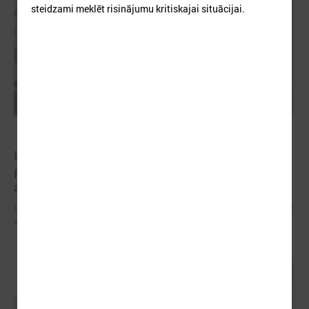
steidzami meklēt risinājumu kritiskajai situācijai.
2026. gada 09. jūlijs
LPS: apreibinošu vielu ietekmē esošu bērnu
profilakses iestādi nedrīkst slēgt bez droša
alternatīva risinājuma
LPS: apreibinošu vielu ietekmē esošu bērnu profilakses iestādi nedrīkst
slēgt bez droša alternatīva risinājuma