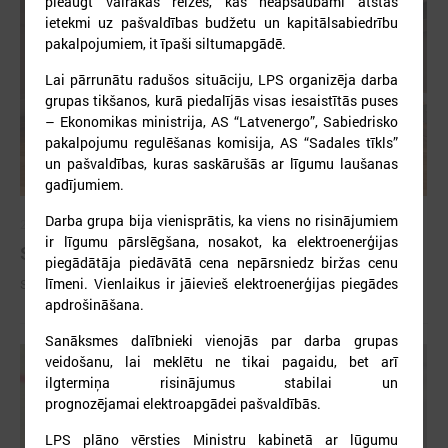
pieaugt vairākas reizes, kas neapšaubāmi atstās
ietekmi uz pašvaldības budžetu un kapitālsabiedrību
pakalpojumiem, it īpaši siltumapgādē.
Lai pārrunātu radušos situāciju, LPS organizēja darba
grupas tikšanos, kurā piedalījās visas iesaistītās puses
– Ekonomikas ministrija, AS “Latvenergo”, Sabiedrisko
pakalpojumu regulēšanas komisija, AS “Sadales tīkls”
un pašvaldības, kuras saskārušās ar līgumu laušanas
gadījumiem.
Darba grupa bija vienisprātis, ka viens no risinājumiem
2026. gada 09. jūlijs
ir līgumu pārslēgšana, nosakot, ka elektroenerģijas
Sumināti Latvijas labākie tirgotāji
piegādātāja piedāvātā cena nepārsniedz biržas cenu
līmeni. Vienlaikus ir jāievieš elektroenerģijas piegādes
Sumināti Latvijas labākie tirgotāji
apdrošināšana.
Sanāksmes dalībnieki vienojās par darba grupas
veidošanu, lai meklētu ne tikai pagaidu, bet arī
ilgtermiņa risinājumus stabilai un
prognozējamai elektroapgādei pašvaldībās.
LPS plāno vērsties Ministru kabinetā ar lūgumu