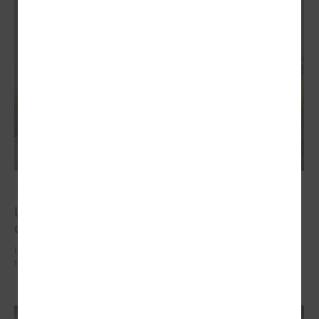
2026. gada 02. jūlijs
LPS iesaka likumā noteikt pašvaldības
organizētus sabiedriskā transporta pārvadājumus
LPS iesaka likumā noteikt pašvaldības organizētus sabiedriskā
transporta pārvadājumus