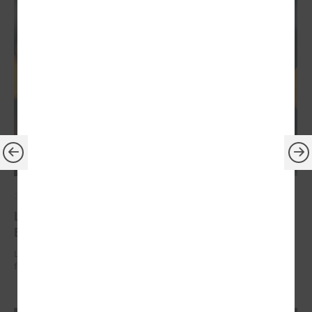
2026. gada 30. jūnijs
LPS: ir savlaicīgi jāgatavo projektu pieteikumi
Eiropas Konkurētspējas fondam
LPS: ir savlaicīgi jāgatavo projektu pieteikumi Eiropas Konkurētspējas
fondam