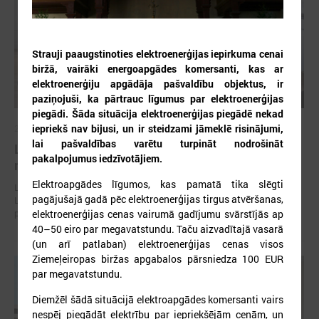
Strauji paaugstinoties elektroenerģijas iepirkuma cenai
biržā, vairāki energoapgādes komersanti, kas ar
elektroenerģiju apgādāja pašvaldību objektus, ir
paziņojuši, ka pārtrauc līgumus par elektroenerģijas
piegādi. Šāda situācija elektroenerģijas piegādē nekad
iepriekš nav bijusi, un ir steidzami jāmeklē risinājumi,
2026. gada 30. jūlijs
lai pašvaldības varētu turpināt nodrošināt
Latvijas Pašvaldību savienības un Iekšlietu
pakalpojumus iedzīvotājiem.
ministrijas sarunas
Elektroapgādes līgumos, kas pamatā tika slēgti
Latvijas Pašvaldību savienība aicina piedalīties Iekšlietu ministrijas un
pagājušajā gadā pēc elektroenerģijas tirgus atvēršanas,
Latvijas Pašvaldību savienības sarunās, kas notiks šī gada 5. augustā
plkst. 14:30 LPS 4. stāva zālē (Mazā Pils iela 1, Rīga).
elektroenerģijas cenas vairumā gadījumu svārstījās ap
40–50 eiro par megavatstundu. Taču aizvadītajā vasarā
(un arī patlaban) elektroenerģijas cenas visos
Ziemeļeiropas biržas apgabalos pārsniedza 100 EUR
par megavatstundu.
Diemžēl šādā situācijā elektroapgādes komersanti vairs
nespēj piegādāt elektrību par iepriekšējām cenām, un