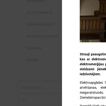
PAŠVALDĪBĀS
VALSTS PĀRVALDĒ
EIROPĀ UN PASAULĒ
2
NOTIKUMU KALENDĀRS
GALERIJAS
Strauji paaugstin
kas ar elektroen
UKRAINA
L
elektroenerģijas 
p
steidzami jāmek
P
g
iedzīvotājiem.
z
Elektroapgādes l
atvēršanas, el
megavatstundu. 
Ziemeļeiropas bi
Diemžēl šādā situ