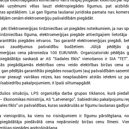
ki uzņēmumi vēlas lauzt elektropiegādes līgumus, pat aizbildi
as apstākļiem. Lai gan līguma laušanai juridiska pamata nav, komers
ekšējām cenām elektroenerģiju pašvaldībām piegādāt.
 pēc Elektroenerģijas tirdzniecības un piegādes noteikumiem, ja nav s
tirdzniecības līguma, elektroenerģijas piegāde attiecīgajiem lietotāja
026. gada 09. jūlijs
2026. gada 07. jūlijs
rantētās piegādes ietvaros. Tas garantē elektroenerģijas piegādi, be
mus zaudējumus pašvaldību budžetiem. Jūlijā pēdējās ga
LPS: apreibinošu vielu ietekmē
LPS un Labklājības m
oenerģijas cena pārsniedza 100 EUR/MWh. Organizatoriski pēdējās g
esošu bērnu profilakses iestādi
pārrunā DigiSoc sad
 piegādātājs saskaņā ar AS “Sadales tīkls” vienošanos ir SIA “TET”
nedrīkst slēgt bez droša
līguma nosacījumus 
tās piegādājamās elektrības cenu veido elektrības biržas cena 
alternatīva risinājuma
pārvaldību
 gan pēdējās garantētās piegādes nosacījumi ļauj pašvaldībām saņemt 
var pieaugt vairākas reizes, kas neapšaubāmi atstās ietekmi uz pa
PS: apreibinošu vielu ietekmē esošu bērnu
LPS un Labklājības ministrija
rofilakses iestādi nedrīkst slēgt bez droša
DigiSoc sadarbības līguma n
lsabiedrību pakalpojumiem, it īpaši siltumapgādē.
lternatīva risinājuma
datu pārvaldību
dušos situāciju, LPS organizēja darba grupas tikšanos, kurā piedal
 – Ekonomikas ministrija, AS “Latvenergo”, Sabiedrisko pakalpojumu r
ales tīkls” un pašvaldības, kuras saskārušās ar līgumu laušanas gadīj
 vienisprātis, ka viens no risinājumiem ir līgumu pārslēgšana, no
s piegādātāja piedāvātā cena nepārsniedz biržas cenu līmeni. Vien
nerģijas piegādes apdrošināšana.