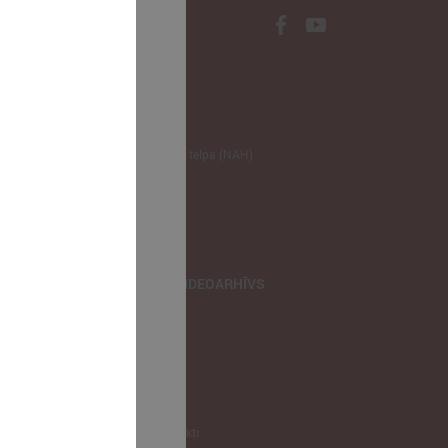
NODERĪGI
Klimata zināšanu telpa (NAH)
Bauhaus Latvijā
Jaunatnes lietas
Iepirkumu joma
apvienība
TIEŠRAIDES, VIDEOARHĪVS
Tiešraide
Videoarhīvs
Videoarhīvs-old
KONTAKTI
Pašvaldību kontakti