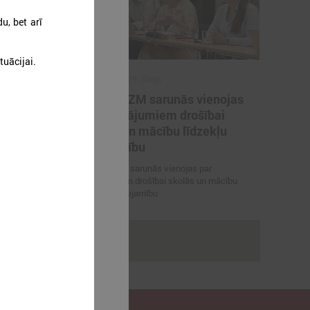
u, bet arī
tuācijai.
2026. gada 29. jūnijs
artneriem
LPS un IZM sarunās vienojas
ārvaldības
par risinājumiem drošībai
porta
skolās un mācību līdzekļu
pieejamību
 vienojas par
LPS un IZM sarunās vienojas par
viešanu sporta
risinājumiem drošībai skolās un mācību
līdzekļu pieejamību
rakstus