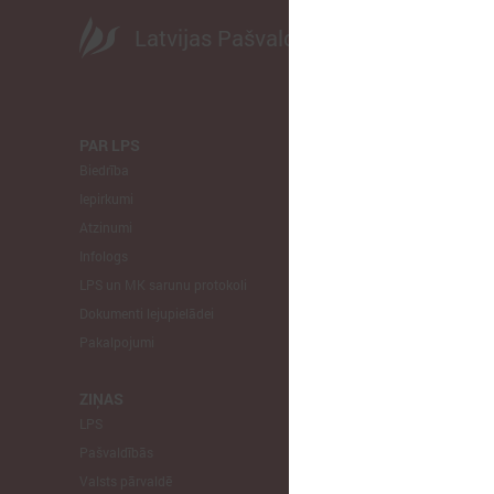
Latvijas Pašvaldību savienība
PAR LPS
KOMITEJA
Biedrība
Finanšu un 
Iepirkumi
Izglītības un
Atzinumi
Veselības un
Infologs
Reģionālās a
LPS un MK sarunu protokoli
Tautsaimniec
Dokumenti lejupielādei
Sporta jautā
Pakalpojumi
Informātikas
Mājokļu jau
ZIŅAS
LPS
STARPTAU
Pašvaldībās
Pārstāvniecīb
Valsts pārvaldē
Eiropas Reģi