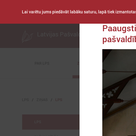
Lai varētu jums piedāvāt labāku saturu, lapā tiek izmantotas
Publicēts: 2021. ga
Paaugsti
Latvijas Pašvaldību savienība
pašvaldī
PAR LPS
ZIŅAS
KOMITEJAS
LPS
ZIŅAS
LPS
LPS