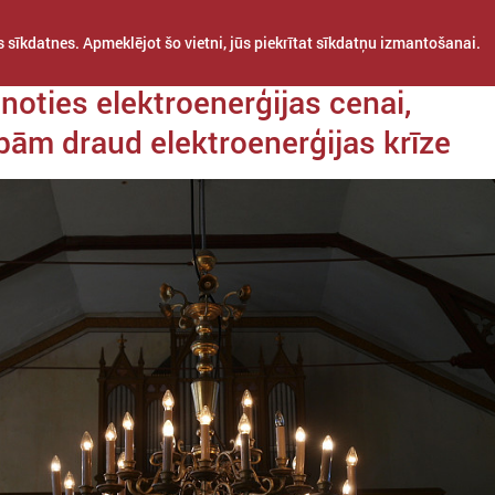
 sīkdatnes. Apmeklējot šo vietni, jūs piekrītat sīkdatņu izmantošanai.
da 13. septembris
noties elektroenerģijas cenai,
bām draud elektroenerģijas krīze
STARPTAUTISKĀ
PROJEKTI
APVIENĪBAS
SADARBĪBA