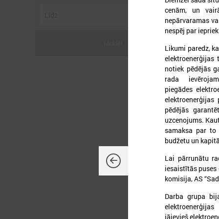
cenām, un vairā
nepārvaramas var
nespēj par iepri
Meklēt
Likumi paredz, ka
elektroenerģijas 
2
notiek pēdējās ga
rada ievēroja
piegādes elektr
elektroenerģijas
pēdējās garantē
uzcenojums. Kaut
samaksa par to 
L
p
budžetu un kapitā
a
Lai pārrunātu ra
iesaistītās puses
komisija, AS “Sad
Darba grupa bija
elektroenerģija
jāievieš elektroe