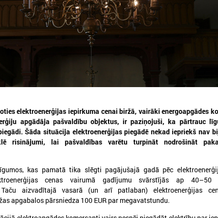
026. gada 30. jūlijs
2026. gada 15. jūlijs
5. augustā notiks Latvijas
LPS: Interaktīvā kart
Pašvaldību savienības un
vienkopus parāda pl
Iekšlietu ministrijas sarunas
detalizētu informācij
oties elektroenerģijas iepirkuma cenai biržā, vairāki energoapgādes k
tīklu Latvijā
erģiju apgādāja pašvaldību objektus, ir paziņojuši, ka pārtrauc lī
atvijas Pašvaldību savienība aicina
piegādi. Šāda situācija elektroenerģijas piegādē nekad iepriekš nav bij
iedalīties Iekšlietu ministrijas un Latvijas
LPS: Interaktīvā karte vienk
lē risinājumi, lai pašvaldības varētu turpināt nodrošināt pak
ašvaldību savienības sarunās, kas notiks šī
plašu un detalizētu informāci
ada 5. augustā plkst. 14:30 LPS 4. stāva
tīklu Latvijā
ālē (Mazā Pils iela 1, Rīga).
īgumos, kas pamatā tika slēgti pagājušajā gadā pēc elektroenerģij
ektroenerģijas cenas vairumā gadījumu svārstījās ap 40–50 
Taču aizvadītajā vasarā (un arī patlaban) elektroenerģijas ce
ržas apgabalos pārsniedza 100 EUR par megavatstundu.
ācijā elektroapgādes komersanti vairs nespēj piegādāt elektrību par ie