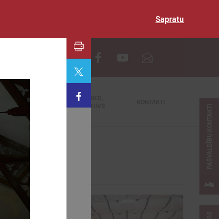
Sapratu
EN
TIEŠRAIDES,
NODERĪGI
KONTAKTI
VIDEOARHĪVS
PAŠVALDĪBU KONTAKTI