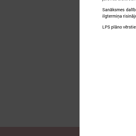
Sanāksmes dalībni
ilgtermiņa risinā
LPS plāno vērstie
2
L