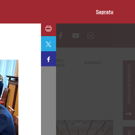
Sapratu
EN
TIEŠRAIDES,
NODERĪGI
KONTAKTI
VIDEOARHĪVS
PAŠVALDĪBU KONTAKTI