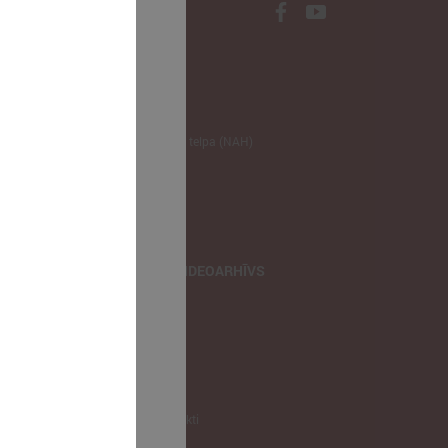
NODERĪGI
Klimata zināšanu telpa (NAH)
Bauhaus Latvijā
Jaunatnes lietas
Iepirkumu joma
apvienība
TIEŠRAIDES, VIDEOARHĪVS
Tiešraide
Videoarhīvs
Videoarhīvs-old
KONTAKTI
Pašvaldību kontakti
LPS