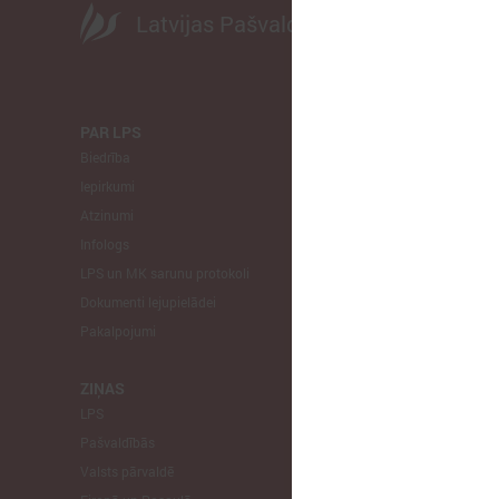
Latvijas Pašvaldību savienība
PAR LPS
KOMITEJA
Biedrība
Finanšu un 
Iepirkumi
Izglītības un
Atzinumi
Veselības un
Infologs
Reģionālās a
LPS un MK sarunu protokoli
Tautsaimniec
Dokumenti lejupielādei
Sporta jautā
Pakalpojumi
Informātikas
Mājokļu jau
ZIŅAS
LPS
STARPTAU
Pašvaldībās
Pārstāvniecīb
Valsts pārvaldē
Eiropas Reģi