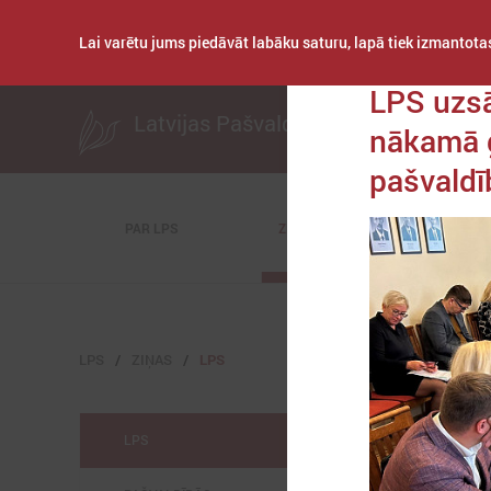
Lai varētu jums piedāvāt labāku saturu, lapā tiek izmantotas
Publicēts: 2023. gad
LPS uzsā
Latvijas Pašvaldību savienība
nākamā 
pašvald
PAR LPS
ZIŅAS
KOMITEJAS
LPS
ZIŅAS
LPS
LPS