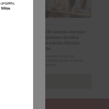
 projektu,
 Siliņa.
2026. gada 29. jūnijs
artneriem
LPS un IZM sarunās vienojas
ārvaldības
par risinājumiem drošībai
porta
skolās un mācību līdzekļu
pieejamību
 vienojas par
LPS un IZM sarunās vienojas par
viešanu sporta
risinājumiem drošībai skolās un mācību
līdzekļu pieejamību
rakstus