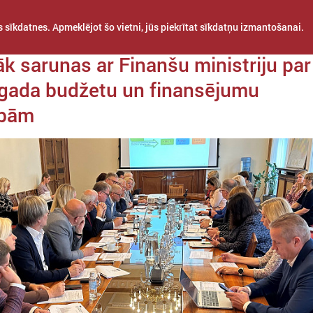
 sīkdatnes. Apmeklējot šo vietni, jūs piekrītat sīkdatņu izmantošanai.
a 04. oktobris
k sarunas ar Finanšu ministriju par
gada budžetu un finansējumu
ībām
STARPTAUTISKĀ
PROJEKTI
APVIENĪBAS
SADARBĪBA