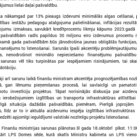
ājumus lielai daļai pašvaldību.
 ka nākamgad par 13% pieaugs izdevumi minimālās algas celšanai, 
ītības iestāžu pedagogu atalgojuma palielināšanai, inflācijas rezult
ojumu izmaksas, savukārt kredītprocentu likmju kāpums 2023.gadā 
ašvaldībām radīs papildus 30 miljonu eiro izdevumus procentu 
026. gada 09. jūlijs
2026. gada 07. jūlijs
ākamā gada pašvaldībām būs jānodrošina jaunas obligātās funkcijas
LPS: apreibinošu vielu ietekmē
LPS un Labklājības m
finansējums to īstenošanai. Sarunās īpaši akcentēju problēmjautājumu
esošu bērnu profilakses iestādi
pārrunā DigiSoc sad
ijās, nenodrošinot minimālo nepieciešamo finansējumu pašvaldību
nedrīkst slēgt bez droša
līguma nosacījumus 
 sarunas vēl tiks turpinātas par iespējamiem risinājumiem, tai ska
dotāciju.
alternatīva risinājuma
pārvaldību
PS: apreibinošu vielu ietekmē esošu bērnu
LPS un Labklājības ministrija
āji arī sarunu laikā finanšu ministram akcentēja prognozējamības no
rofilakses iestādi nedrīkst slēgt bez droša
DigiSoc sadarbības līguma n
, gan lēmumu pieņemšanas procesā, lai savlaicīgi un pamatoti
lternatīva risinājuma
datu pārvaldību
notu investīciju projektus. Tāpat norisinājās diskusija par aizdev
ierobežojumiem izglītības un transporta infrastruktūras attīstībai
irīgā situācija dažādās pašvaldībās, piemēram, Pierīgā joprojām p
s, līdz ar to ir aktuāla aizdevumu iespēja izglītības infrastruktūras a
edzēti apjomīgi ieguldījumi valstiski nozīmīgu projektu īstenošanai.
inanšu ministrijas sarunas plānotas šī gada 18.oktobrī plkst. 11:0
ukārt LPS Domes sēde, kurā skatīs Ministru kabineta un LPS vien