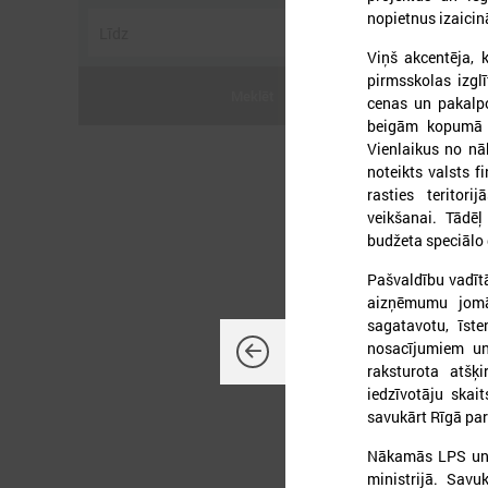
nopietnus izaicin
Viņš akcentēja,
pirmsskolas izgl
Meklēt
cenas un pakalp
beigām kopumā p
2
Vienlaikus no n
noteikts valsts 
rasties teritor
veikšanai. Tādēļ
budžeta speciālo 
L
Pašvaldību vadīt
p
aizņēmumu jomā
a
sagatavotu, īste
nosacījumiem un 
raksturota atšķ
iedzīvotāju skait
savukārt Rīgā par
Nākamās LPS un F
ministrijā. Sav