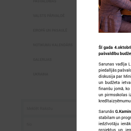
PAŠVALDĪBĀS
VALSTS PĀRVALDĒ
EIROPĀ UN PASAULĒ
2
NOTIKUMU KALENDĀRS
Šī gada 4.oktobr
pašvaldību budže
GALERIJAS
Sarunas vadīja 
L
piedalījās pašval
p
UKRAINA
diskusija par Mi
P
un budžeta ietv
g
finanšu jomā, ko
z
un pirmsskolas i
kredītaizņēmumu p
Sarunās
G.Kamin
stabilam un progn
iedzīvotāju ienā
projektus un ieg