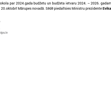
okola par 2024.gada budžetu un budžeta ietvaru 2024. – 2026. gadam
 20.oktobrī Mārupes novadā. Sēdē piedalīsies Ministru prezidente
Evika
e
026. gada 30. jūnijs
2026. gada 30. jūnijs
0
LPS: ir savlaicīgi jāgatavo
LPS ar sadarbības p
lps.lv
projektu pieteikumi Eiropas
vienojas par labas p
Konkurētspējas fondam
principu ieviešanu s
nozarē
PS: ir savlaicīgi jāgatavo projektu
pieteikumi Eiropas Konkurētspējas fondam
LPS ar sadarbības partneriem
labas pārvaldības principu ie
nozarē
Ielādēt vecākus 