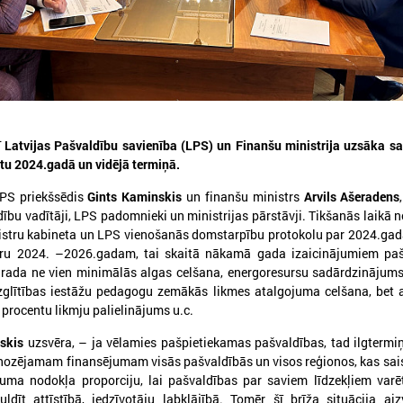
026. gada 30. jūlijs
2026. gada 15. jūlijs
ī Latvijas Pašvaldību savienība (LPS) un Finanšu ministrija uzsāka s
Latvijas Pašvaldību savienības
LPS: Interaktīvā kart
tu 2024.gadā un vidējā termiņā.
un Iekšlietu ministrijas sarunas
vienkopus parāda pl
LPS priekšsēdis
Gints Kaminskis
un finanšu ministrs
Arvils Ašeradens
detalizētu informācij
atvijas Pašvaldību savienība aicina
dību vadītāji, LPS padomnieki un ministrijas pārstāvji. Tikšanās laikā n
tīklu Latvijā
iedalīties Iekšlietu ministrijas un Latvijas
nistru kabineta un LPS vienošanās domstarpību protokolu par 2024.ga
ašvaldību savienības sarunās, kas notiks šī
LPS: Interaktīvā karte vienk
aru 2024. –2026.gadam, tai skaitā nākamā gada izaicinājumiem pa
ada 5. augustā plkst. 14:30 LPS 4. stāva
plašu un detalizētu informāci
 rada ne vien minimālās algas celšana, energoresursu sadārdzinājums,
ālē (Mazā Pils iela 1, Rīga).
tīklu Latvijā
zglītības iestāžu pedagogu zemākās likmes atalgojuma celšana, bet a
rocentu likmju palielinājums u.c.
skis
uzsvēra, – ja vēlamies pašpietiekamas pašvaldības, tad ilgtermiņ
ozējamam finansējumam visās pašvaldībās un visos reģionos, kas saist
kuma nodokļa proporciju, lai pašvaldības par saviem līdzekļiem varē
uldīt attīstībā, iedzīvotāju labklājībā. Tomēr šī brīža situācija ai