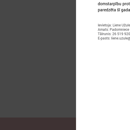
domstarpību prot
paredzēta šī gada
Ievietoja: Liene Užul
Amats: Padomniece
2
Tālrunis: 26 519 92
E-pasts: liene.uzule@
L