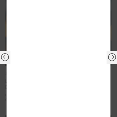
2026. gada 30. jūnijs
LPS: ir savlaicīgi jāgatavo projektu pieteikumi
Eiropas Konkurētspējas fondam
LPS: ir savlaicīgi jāgatavo projektu pieteikumi Eiropas Konkurētspējas
fondam