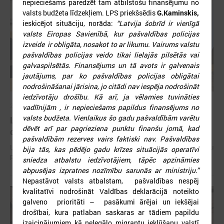
nepieciešams paredzēt tam atbilstošu finansējumu no
valsts budžeta līdzekļiem. LPS priekšsēdis
G.Kaminskis,
ieskicējot situāciju, norāda:
“Latvija šobrīd ir vienīgā
valsts Eiropas Savienībā, kur pašvaldības policijas
izveide ir obligāta, nosakot to ar likumu.
Vairums valstu
pašvaldības policijas veido tikai lielajās pilsētās vai
galvaspilsētās. Finansējums un tā avots ir galvenais
jautājums, par ko pašvaldības policijas obligātai
nodrošināšanai jārisina, jo citādi nav iespēja nodrošināt
iedzīvotāju drošību. Kā arī, ja vēlamies tuvināties
2026. gada 15. jūlijs
vadlīnijām , ir nepieciešams papildus finansējums no
valsts budžeta. Vienlaikus šo gadu pašvaldībām varētu
LPS: Interaktīvā karte vienkopus parāda plašu un
dēvēt arī par pagrieziena punktu finanšu jomā, kad
detalizētu informāciju par skolu tīklu Latvijā
pašvaldībām rezerves vairs faktiski nav. Pašvaldības
LPS: Interaktīvā karte vienkopus parāda plašu un detalizētu informāciju
bija tās, kas pēdējo gadu krīzes situācijās operatīvi
par skolu tīklu Latvijā
sniedza atbalstu iedzīvotājiem, tāpēc apzināmies
abpusējas izpratnes nozīmību sarunās ar ministriju.”
Nepastāvot valsts atbalstam, pašvaldības nespēj
kvalitatīvi nodrošināt Valdības deklarācijā noteikto
galveno prioritāti – pasākumi ārējai un iekšējai
drošībai, kura patlaban saskaras ar tādiem papildu
izaicinājumiem kā nelegālo migrantu iekļūšanu valstī