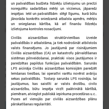
un pašvaldības budžeta līdzekļu izlietojumu un precīzi
noregulētu sadarbības mērķi un virzienus, jāparedz
iespējas IeM un pašvaldībām slēgt līgumu, kurā būtu
jānorāda konkrēts sniedzamā atbalsta apmērs, mērķis
un sniegšanas kārtība, kā arī finanšu līdzekļu
izlietojuma kontroles nosacījumi.
Civilās aizsardzības struktūrvienības izveide
pašvaldībās ir atbalstāma, ja tiek nodrošināt atbilstošs
valsts finansējums. Jo jautājumā par risinājumiem
Civilās aizsardzības (CA) un katastrofu pārvaldīšanas
2026. gada 07. jūlijs
sistēmas pilnveidošanai, praktiski visos jautājumos ir
LPS un Labklājības ministrija pārrunā DigiSoc
paredzētas papildus funkcijas pašvaldībām. Sarunās
LPS aicināja Civilās aizsardzības komisijām paredzēt
sadarbības līguma nosacījumus un datu
lemšanas tiesības, lai operatīvi varētu novērst avāriju
pārvaldību
sekas pašvaldībās. Tostarp sarunās LPS rosināja, lai
LPS un Labklājības ministrija pārrunā DigiSoc sadarbības līguma
jautājumus, kas saistīti ar valsts drošību, civilo
nosacījumus un datu pārvaldību
aizsardzību, būtu iespēja virzīt paātrinātā kārtībā,
piemēram, atvieglot publiskā iepirkuma procedūras u.c..
Puses arī vienojās par civilās aizsardzības plānu
pārskatīšanas regularitāti.