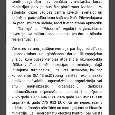
tomēr pagaidām nav panākta vienošanās, kuras
ministrijas pārziņā būs šīs platformas izveide. LPS
atbalsta Krīzes vadības centra izveidi, izvērtējot un
definējot pašvaldību lomu šajā sistēmā. Pilnveidojama
CA plānu militārā sadaļa, tādēļ ir atbalstāma apmācību
“Namejs” un “Pilskalns” regulārā organizēšana,
izvērtējot CA militārā sadaļas operatīvo datu atbilstību
reālai situācijai.
Viens no sarunu jautājumiem bija par Ugunsdrošības,
2026. gada 09. jūlijs
ugunsdzēsības un glābšanas darba likumprojekta
LPS: apreibinošu vielu ietekmē esošu bērnu
virzību, kurā puses vienojās atbalstīt šī likumprojekta
profilakses iestādi nedrīkst slēgt bez droša
tālāku virzību, tomēr diskusijas ar ministriju šajā
alternatīva risinājuma
jautājumā turpināsies. LPS vērš uzmanību, ka pēc
konsultantu SIA “Ernst&Young” veiktās ekonomiskās
LPS: apreibinošu vielu ietekmē esošu bērnu profilakses iestādi nedrīkst
analīzes pašvaldību ugunsdzēsības organizāciju vai
slēgt bez droša alternatīva risinājuma
citu ugunsdzēsēju organizāciju darbības
nodrošināšanai nepieciešams papildu finansējums:
2025.gadā 1 456 496 EUR, 2026.gadā 775 952 EUR un
turpmāk ik gadu 775 952 EUR. Kā arī nepieciešams
atkārtots finanšu pārrēķins un saskaņojums ar Finanšu
ministriju. Lai nodrošinātu efektīvu kontroli par valsts