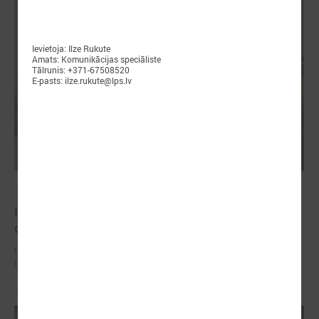
Ievietoja: Ilze Rukute
Amats: Komunikācijas speciāliste
Tālrunis: +371-67508520
E-pasts: ilze.rukute@lps.lv
2026. gada 02. jūlijs
LPS iesaka likumā noteikt pašvaldības
organizētus sabiedriskā transporta pārvadājumus
LPS iesaka likumā noteikt pašvaldības organizētus sabiedriskā
transporta pārvadājumus