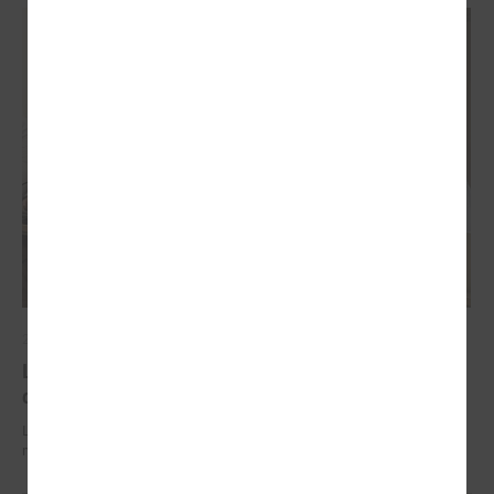
2026. gada 29. jūnijs
LPS un IZM sarunās vienojas par risinājumiem
drošībai skolās un mācību līdzekļu pieejamību
LPS un IZM sarunās vienojas par risinājumiem drošībai skolās un
mācību līdzekļu pieejamību