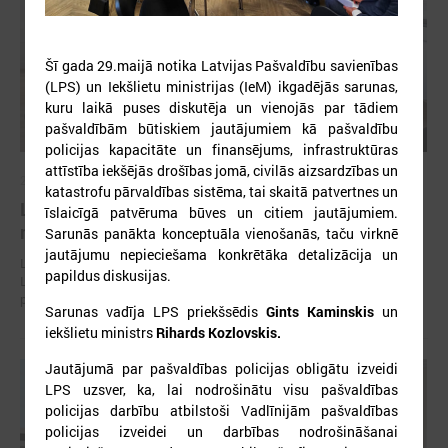
Šī gada 29.maijā notika Latvijas Pašvaldību savienības
(LPS) un Iekšlietu ministrijas (IeM) ikgadējās sarunas,
kuru laikā puses diskutēja un vienojās par tādiem
pašvaldībām būtiskiem jautājumiem kā pašvaldību
policijas kapacitāte un finansējums, infrastruktūras
attīstība iekšējās drošības jomā, civilās aizsardzības un
2026. gada 30. jūlijs
katastrofu pārvaldības sistēma, tai skaitā patvertnes un
Latvijas Pašvaldību savienības un Iekšlietu
īslaicīgā patvēruma būves un citiem jautājumiem.
ministrijas sarunas
Sarunās panākta konceptuāla vienošanās, taču virknē
jautājumu nepieciešama konkrētāka detalizācija un
Latvijas Pašvaldību savienība aicina piedalīties Iekšlietu ministrijas un
papildus diskusijas.
Latvijas Pašvaldību savienības sarunās, kas notiks šī gada 5. augustā
plkst. 14:30 LPS 4. stāva zālē (Mazā Pils iela 1, Rīga).
Sarunas vadīja LPS priekšsēdis
Gints Kaminskis
un
iekšlietu ministrs
Rihards Kozlovskis.
Jautājumā par pašvaldības policijas obligātu izveidi
LPS uzsver, ka, lai nodrošinātu visu pašvaldības
policijas darbību atbilstoši Vadlīnijām pašvaldības
policijas izveidei un darbības nodrošināšanai