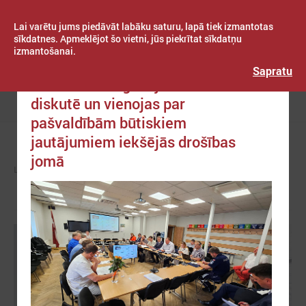
Lai varētu jums piedāvāt labāku saturu, lapā tiek izmantotas
sīkdatnes. Apmeklējot šo vietni, jūs piekrītat sīkdatņu
izmantošanai.
Publicēts: 2024. gada 29. maijs
Latvijas Pašvaldību savienība
Sapratu
LPS un IeM ikgadējās sarunās
diskutē un vienojas par
Izvēlne
pašvaldībām būtiskiem
jautājumiem iekšējās drošības
jomā
LPS
ZIŅAS
LPS