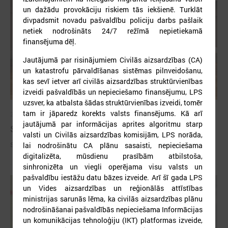
un dažādu provokāciju riskiem tās iekšienē. Turklāt
divpadsmit novadu pašvaldību policiju darbs pašlaik
netiek nodrošināts 24/7 režīmā nepietiekamā
finansējuma dēļ.
Jautājumā par risinājumiem Civilās aizsardzības (CA)
un katastrofu pārvaldīšanas sistēmas pilnveidošanu,
kas sevī ietver arī civilās aizsardzības struktūrvienības
izveidi pašvaldībās un nepieciešamo finansējumu, LPS
uzsver, ka atbalsta šādas struktūrvienības izveidi, tomēr
tam ir jāparedz korekts valsts finansējums. Kā arī
2026. gada 09. jūlijs
jautājumā par informācijas aprites algoritmu starp
Sumināti Latvijas labākie tirgotāji
valsti un Civilās aizsardzības komisijām, LPS norāda,
Sumināti Latvijas labākie tirgotāji
lai nodrošinātu CA plānu sasaisti, nepieciešama
digitalizēta, mūsdienu prasībām atbilstoša,
sinhronizēta un viegli operējama visu valsts un
pašvaldību iestāžu datu bāzes izveide. Arī šī gada LPS
un Vides aizsardzības un reģionālās attīstības
ministrijas sarunās lēma, ka civilās aizsardzības plānu
nodrošināšanai pašvaldībās nepieciešama Informācijas
un komunikācijas tehnoloģiju (IKT) platformas izveide,