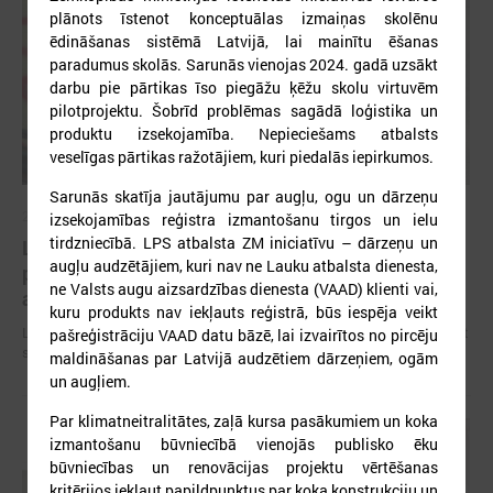
plānots īstenot konceptuālas izmaiņas skolēnu
ēdināšanas sistēmā Latvijā, lai mainītu ēšanas
paradumus skolās. Sarunās vienojas 2024. gadā uzsākt
darbu pie pārtikas īso piegāžu ķēžu skolu virtuvēm
pilotprojektu. Šobrīd problēmas sagādā loģistika un
produktu izsekojamība. Nepieciešams atbalsts
veselīgas pārtikas ražotājiem, kuri piedalās iepirkumos.
Sarunās skatīja jautājumu par augļu, ogu un dārzeņu
2026. gada 09. jūlijs
izsekojamības reģistra izmantošanu tirgos un ielu
tirdzniecībā. LPS atbalsta ZM iniciatīvu – dārzeņu un
LPS: apreibinošu vielu ietekmē esošu bērnu
augļu audzētājiem, kuri nav ne Lauku atbalsta dienesta,
profilakses iestādi nedrīkst slēgt bez droša
ne Valsts augu aizsardzības dienesta (VAAD) klienti vai,
alternatīva risinājuma
kuru produkts nav iekļauts reģistrā, būs iespēja veikt
LPS: apreibinošu vielu ietekmē esošu bērnu profilakses iestādi nedrīkst
pašreģistrāciju VAAD datu bāzē, lai izvairītos no pircēju
slēgt bez droša alternatīva risinājuma
maldināšanas par Latvijā audzētiem dārzeņiem, ogām
un augļiem.
Par klimatneitralitātes, zaļā kursa pasākumiem un koka
izmantošanu būvniecībā vienojās publisko ēku
būvniecības un renovācijas projektu vērtēšanas
kritērijos iekļaut papildpunktus par koka konstrukciju un