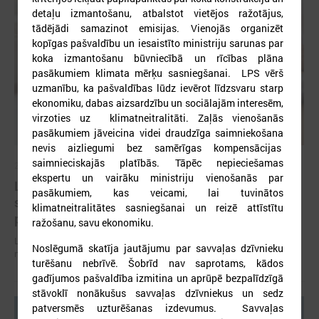
detaļu izmantošanu, atbalstot vietējos ražotājus,
tādējādi samazinot emisijas. Vienojās organizēt
kopīgas pašvaldību un iesaistīto ministriju sarunas par
koka izmantošanu būvniecībā un rīcības plāna
pasākumiem klimata mērķu sasniegšanai. LPS vērš
uzmanību, ka pašvaldības lūdz ievērot līdzsvaru starp
ekonomiku, dabas aizsardzību un sociālajām interesēm,
virzoties uz klimatneitralitāti. Zaļās vienošanās
pasākumiem jāveicina videi draudzīga saimniekošana
nevis aizliegumi bez samērīgas kompensācijas
saimnieciskajās platībās. Tāpēc nepieciešamas
2026. gada 07. jūlijs
ekspertu un vairāku ministriju vienošanās par
LPS un Labklājības ministrija pārrunā DigiSoc
pasākumiem, kas veicami, lai tuvinātos
sadarbības līguma nosacījumus un datu
klimatneitralitātes sasniegšanai un reizē attīstītu
pārvaldību
ražošanu, savu ekonomiku.
LPS un Labklājības ministrija pārrunā DigiSoc sadarbības līguma
Noslēgumā skatīja jautājumu par savvaļas dzīvnieku
nosacījumus un datu pārvaldību
turēšanu nebrīvē. Šobrīd nav saprotams, kādos
gadījumos pašvaldība izmitina un aprūpē bezpalīdzīgā
stāvoklī nonākušus savvaļas dzīvniekus un sedz
patversmēs uzturēšanas izdevumus. Savvaļas