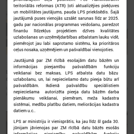
teritoriālās reformas (ATR) ļoti aktualizējies piekļuves
un mobilitātes jautājums, pauda LPS priekšsēdis. Šajā
jautājumā puses vienojās uzsākt sarunas līdz ar 2025.
gadu par nacionālas programmas veidošanu, paredzot
finanšu līdzekļus projektiem dzīves kvalitātes
uzlabošanas un uzņēmējdarbības atbalstam lauku vidē,
piemērojot jau labi saprotamo sistēmu, ka prioritāros
ceļus nosaka, uzņēmējiem un pašvaldībai vienojoties.
Jautājumā par ZM rīcībā esošajām datu bāzēm un
2026. gada 15. jūlijs
informācijas pieejamību pašvaldībām funkciju
LPS: Interaktīvā karte vienkopus parāda plašu un
veikšanai bez maksas, LPS atbalsta datu bāzu
detalizētu informāciju par skolu tīklu Latvijā
uzlabošanu, un, lai nepieciešamo datu pieeja būtu arī
pašvaldībām. Ikdienā pašvaldību speciālistiem
LPS: Interaktīvā karte vienkopus parāda plašu un detalizētu informāciju
nepieciešama autorizēta pieeja datu bāzēm darba
par skolu tīklu Latvijā
pienākumu veikšanai, piemēram, meža kadastra
sistēmai, medību platību datiem, meliorācijas kadastra
datiem u.c..
LPS ar ministriju ir vienisprātis, ka jau līdz šī gada 30.
jūnijam jāvienojas par ZM rīcībā datu bāzēs esošās
informācijas pieejamību pašvaldībām funkciju