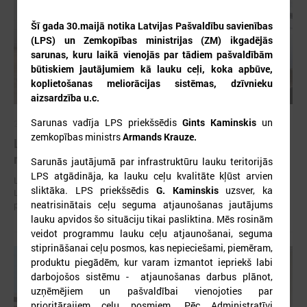
Šī gada 30.maijā notika Latvijas Pašvaldību savienības
(LPS) un Zemkopības ministrijas (ZM) ikgadējās
sarunas, kuru laikā vienojās par tādiem pašvaldībām
būtiskiem jautājumiem kā lauku ceļi, koka apbūve,
koplietošanas meliorācijas sistēmas, dzīvnieku
aizsardzība u.c.
Sarunas vadīja LPS priekšsēdis
Gints Kaminskis
un
2026. gada 30. jūlijs
zemkopības ministrs
Armands Krauze.
Latvijas Pašvaldību savienības un Iekšlietu
ministrijas sarunas
Sarunās jautājumā par infrastruktūru lauku teritorijās
LPS atgādināja, ka lauku ceļu kvalitāte kļūst arvien
Latvijas Pašvaldību savienība aicina piedalīties Iekšlietu ministrijas un
sliktāka. LPS priekšsēdis
G. Kaminskis
uzsver, ka
Latvijas Pašvaldību savienības sarunās, kas notiks šī gada 5. augustā
neatrisinātais ceļu seguma atjaunošanas jautājums
plkst. 14:30 LPS 4. stāva zālē (Mazā Pils iela 1, Rīga).
lauku apvidos šo situāciju tikai pasliktina. Mēs rosinām
veidot programmu lauku ceļu atjaunošanai, seguma
stiprināšanai ceļu posmos, kas nepieciešami, piemēram,
produktu piegādēm, kur varam izmantot iepriekš labi
darbojošos sistēmu - atjaunošanas darbus plānot,
uzņēmējiem un pašvaldībai vienojoties par
prioritārajiem ceļu posmiem. Pēc Administratīvi