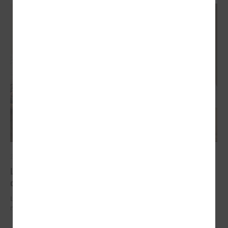
2026. gada 29. jūnijs
LPS un IZM sarunās vienojas par risinājumiem
drošībai skolās un mācību līdzekļu pieejamību
LPS un IZM sarunās vienojas par risinājumiem drošībai skolās un
mācību līdzekļu pieejamību