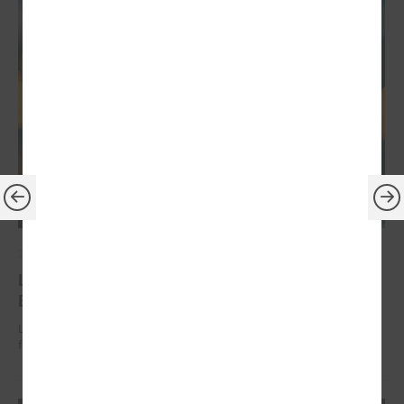
2026. gada 30. jūnijs
LPS: ir savlaicīgi jāgatavo projektu pieteikumi
Eiropas Konkurētspējas fondam
LPS: ir savlaicīgi jāgatavo projektu pieteikumi Eiropas Konkurētspējas
fondam