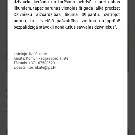
dzīvnieku ķeršana un turēšana nebrīvē ir pret dabas
likumiem, tāpēc sarunās vienojās
šī gada laikā precizēt
Dzīvnieku aizsardzības likuma 39.pantu, svītrojot
normu, ka “vietējā pašvaldība izmitina un aprūpē
bezpalīdzīgā stāvoklī nonākušus savvaļas dzīvniekus”.
Ievietoja: Ilze Rukute
Amats: Komunikācijas speciāliste
Tālrunis: +371-67508520
E-pasts: ilze.rukute@lps.lv
2026. gada 02. jūlijs
LPS iesaka likumā noteikt pašvaldības
organizētus sabiedriskā transporta pārvadājumus
LPS iesaka likumā noteikt pašvaldības organizētus sabiedriskā
transporta pārvadājumus