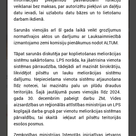
veikšanai bez maksas, par autorizētu piekļuvi un daļēju
datu ievadi, lai uzlabotu datu bāzes un to lietošanu
darbam ikdienā.
Sarunās vienojās arī šī gada laikā veikt grozījumus
normatīvajos aktos un darījumu ar Lauksaimniecībā
izmantojamo zemi komisiju pienākumus nodot ALTUM.
Tāpat sarunās diskutēja par koplietošanas meliorācijas
sistēmu sakārtošanu. LPS norāda, ka jāatrisina vienota
sistēmas pārraudzība, tādejādi arī mazināt birokrātiju,
2026. gada 09. jūlijs
likvidējot pilsētu un lauku meliorācijas sistēmu
Sumināti Latvijas labākie tirgotāji
dalījumu. Nepieciešama vienota sistēmu atjaunošana
līdz notecei, lai mazinātu palu un plūdu draudus
Sumināti Latvijas labākie tirgotāji
teritorijās. Šajā jautājumā puses vienojās līdz 2024.
gada 30. decembrim pabeigt darbu ZM, Vides
aizsardzības un reģionālās attīstības ministrijas un LPS
kopīgajā darba grupā par vienotu meliorācijas sistēmas
pārvaldību, tai skaitā iekļaut arī pilsētu teritorijās
esošos posmus.
Zemkopības ministrijas īstenotās iniciatīvas ietvaros