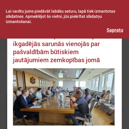
Lai varētu jums piedāvāt labāku saturu, lapā tiek izmantotas
sīkdatnes. Apmeklējot šo vietni, jūs piekrītat sīkdatņu
izmantošanai.
Publicēts: 2024. gada 30. maijs
Latvijas Pašvaldību savienība
Sapratu
LPS un Zemkopības ministrija
ikgadējās sarunās vienojās par
Izvēlne
pašvaldībām būtiskiem
jautājumiem zemkopības jomā
LPS
ZIŅAS
LPS