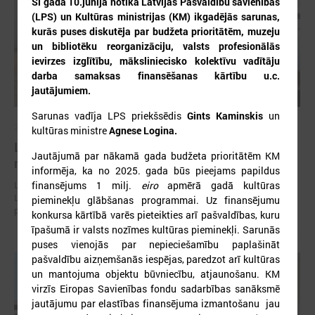
Šī gada 10.jūnijā notika Latvijas Pašvaldību savienības
(LPS) un Kultūras ministrijas (KM) ikgadējās sarunas,
kurās puses diskutēja par budžeta prioritātēm, muzeju
un bibliotēku reorganizāciju, valsts profesionālās
ievirzes izglītību, māksliniecisko kolektīvu vadītāju
darba samaksas finansēšanas kārtību u.c.
jautājumiem.
Sarunas vadīja LPS priekšsēdis
Gints Kaminskis
un
2026. gada 30. jūlijs
kultūras ministre
Agnese Logina.
Latvijas Pašvaldību savienības un Iekšlietu
Jautājumā par nākamā gada budžeta prioritātēm KM
ministrijas sarunas
informēja, ka
no 2025. gada
būs pieejams papildus
finansējums 1 milj.
eiro
apmērā gadā kultūras
Latvijas Pašvaldību savienība aicina piedalīties Iekšlietu ministrijas un
Latvijas Pašvaldību savienības sarunās, kas notiks šī gada 5. augustā
pieminekļu glābšanas programmai. Uz finansējumu
plkst. 14:30 LPS 4. stāva zālē (Mazā Pils iela 1, Rīga).
konkursa kārtībā varēs pieteikties arī pašvaldības, kuru
īpašumā ir valsts nozīmes kultūras pieminekļi. Sarunās
puses vienojās par nepieciešamību paplašināt
pašvaldību aizņemšanās iespējas, paredzot arī kultūras
un mantojuma objektu būvniecību, atjaunošanu. KM
virzīs Eiropas Savienības fondu sadarbības sanāksmē
jautājumu par elastības finansējuma izmantošanu jau