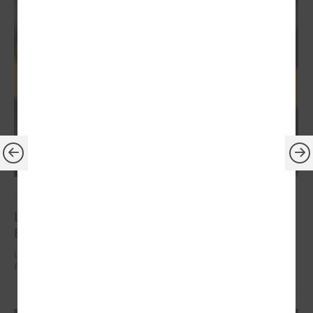
2026. gada 30. jūnijs
LPS: ir savlaicīgi jāgatavo projektu pieteikumi
Eiropas Konkurētspējas fondam
LPS: ir savlaicīgi jāgatavo projektu pieteikumi Eiropas Konkurētspējas
fondam