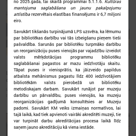
no 2025.gada, tai skaitā programmai 5.1.1.6.
Kultūras
mantojuma saglabāšana un jaunu pakalpojumu
attīstība
rezervētais elastības finansējums ir 6,7 miljoni
eiro.
Savukārt tikšanās turpinājumā LPS uzsvēra, ka lēmumu
par bibliotēkas darbību vai tās izbeigšanu pieņem tieši
pašvaldība. Sarunās par bibliotēku turpmāko darbību
un reorganizāciju puses vienojās par vajadzību izveidot
valsts mērķdotācijas programmu bibliotēku
saglabāšanai pagastos ar mazu iedzīvotāju skaitu.
2026. gada 15. jūlijs
Tāpat puses ir vienisprātis, ka jāizveido papildus
LPS: Interaktīvā karte vienkopus parāda plašu un
atbalsta mehānismus pagastu līdz 400 iedzīvotājiem
detalizētu informāciju par skolu tīklu Latvijā
bibliotēkām valsts pierobežā un bibliotēku
metodiskajam darbam. Savukārt runājot par muzeju
LPS: Interaktīvā karte vienkopus parāda plašu un detalizētu informāciju
par skolu tīklu Latvijā
darbību un pārvaldību, puses vienojās, ka muzeju
reorganizācijas gadījumā konsultēsies ar Muzeju
padomi. Savukārt KM veiks izmaiņas normatīvos, lai
tajā laikā, kad tiek apvienoti vairāki akreditēti muzeji, tie
var turpināt darbu akreditācijas procesa laikā līdz
saņem jauno akreditāciju kā viena iestāde.