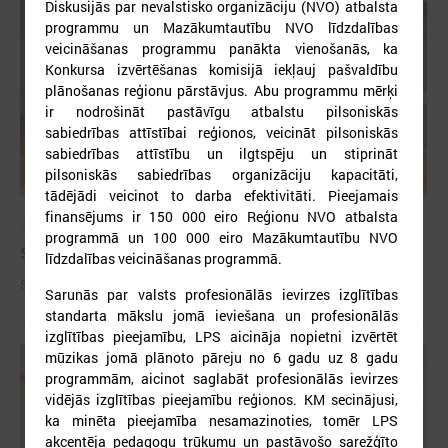
Diskusijās par nevalstisko organizāciju (NVO) atbalsta
programmu un Mazākumtautību NVO līdzdalības
veicināšanas programmu panākta vienošanās, ka
Konkursa izvērtēšanas komisijā iekļauj pašvaldību
plānošanas reģionu pārstāvjus. Abu programmu mērķi
ir nodrošināt pastāvīgu atbalstu pilsoniskās
sabiedrības attīstībai reģionos, veicināt pilsoniskās
sabiedrības attīstību un ilgtspēju un stiprināt
pilsoniskās sabiedrības organizāciju kapacitāti,
tādējādi veicinot to darba efektivitāti. Pieejamais
finansējums ir 150 000 eiro Reģionu NVO atbalsta
2026. gada 09. jūlijs
programmā un 100 000 eiro Mazākumtautību NVO
Sumināti Latvijas labākie tirgotāji
līdzdalības veicināšanas programmā.
Sumināti Latvijas labākie tirgotāji
Sarunās par valsts profesionālās ievirzes izglītības
standarta mākslu jomā ieviešana un profesionālās
izglītības pieejamību, LPS aicināja nopietni izvērtēt
mūzikas jomā plānoto pāreju no 6 gadu uz 8 gadu
programmām, aicinot saglabāt profesionālās ievirzes
vidējās izglītības pieejamību reģionos. KM secinājusi,
ka minēta pieejamība nesamazinoties, tomēr LPS
akcentēja pedagogu trūkumu un pastāvošo sarežģīto