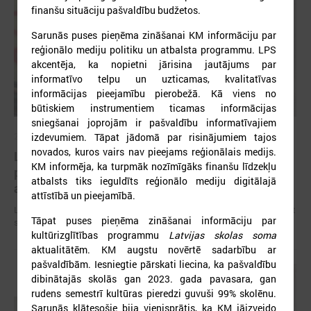
finanšu situāciju pašvaldību budžetos.
Sarunās puses pieņēma zināšanai KM informāciju par
reģionālo mediju politiku un atbalsta programmu. LPS
akcentēja, ka nopietni jārisina jautājums par
informatīvo telpu un uzticamas, kvalitatīvas
informācijas pieejamību pierobežā. Kā viens no
būtiskiem instrumentiem ticamas informācijas
sniegšanai joprojām ir pašvaldību informatīvajiem
izdevumiem. Tāpat jādomā par risinājumiem tajos
2026. gada 09. jūlijs
novados, kuros vairs nav pieejams reģionālais medijs.
LPS: apreibinošu vielu ietekmē esošu bērnu
KM informēja, ka turpmāk nozīmīgāks finanšu līdzekļu
profilakses iestādi nedrīkst slēgt bez droša
atbalsts tiks ieguldīts reģionālo mediju digitālajā
alternatīva risinājuma
attīstībā un pieejamībā.
LPS: apreibinošu vielu ietekmē esošu bērnu profilakses iestādi nedrīkst
Tāpat puses pieņēma zināšanai informāciju par
slēgt bez droša alternatīva risinājuma
kultūrizglītības programmu
Latvijas skolas soma
aktualitātēm. KM augstu novērtē sadarbību ar
pašvaldībām. Iesniegtie pārskati liecina, ka pašvaldību
dibinātajās skolās gan 2023. gada pavasara, gan
rudens semestrī kultūras pieredzi guvuši 99% skolēnu.
Sarunās klātesošie bija vienisprātis, ka KM jāizveido