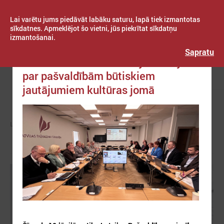
Lai varētu jums piedāvāt labāku saturu, lapā tiek izmantotas
sīkdatnes. Apmeklējot šo vietni, jūs piekrītat sīkdatņu
izmantošanai.
Publicēts: 2024. gada 10. jūnijs
Latvijas Pašvaldību savienība
Sapratu
LPS ar Kultūras ministriju vienojas
par pašvaldībām būtiskiem
Izvēlne
jautājumiem kultūras jomā
LPS
ZIŅAS
LPS