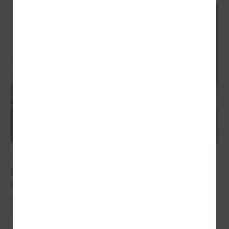
2026. gada 29. jūnijs
LPS un IZM sarunās vienojas par risinājumiem
drošībai skolās un mācību līdzekļu pieejamību
LPS un IZM sarunās vienojas par risinājumiem drošībai skolās un
mācību līdzekļu pieejamību