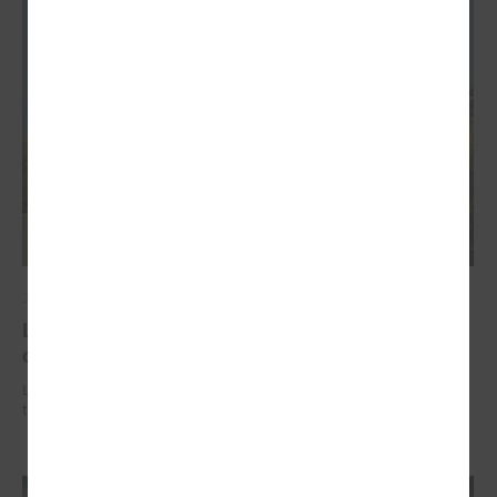
2026. gada 02. jūlijs
LPS iesaka likumā noteikt pašvaldības
organizētus sabiedriskā transporta pārvadājumus
LPS iesaka likumā noteikt pašvaldības organizētus sabiedriskā
transporta pārvadājumus