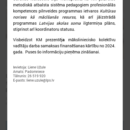
metodiskā atbalsta sistēma pedagogiem profesionālās
kompetences pilnveides programmas ietvaros
Kultūras
norises kā mācīšanās resurss,
kā arī jāizstrādā
programmas
Latvijas skolas soma
ilgtermiņa plāns,
stiprinot arī koordinatoru statusu.
Visbeidzot KM prezentēj
a
māksliniecisko kolektīvu
vadītāju darba samaksas finansēšanas kārtību no 2024.
gada. Puses šo informāciju pieņēma zināšanai.
Ievietoja: Liene Užule
2026. gada 07. jūlijs
Amats: Padomniece
LPS un Labklājības ministrija pārrunā DigiSoc
Tālrunis: 26 519 920
E-pasts: liene.uzule@lps.lv
sadarbības līguma nosacījumus un datu
pārvaldību
LPS un Labklājības ministrija pārrunā DigiSoc sadarbības līguma
nosacījumus un datu pārvaldību