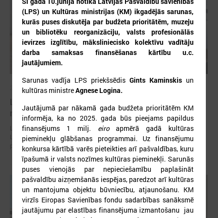
Šī gada 10.jūnijā notika Latvijas Pašvaldību savienības
(LPS) un Kultūras ministrijas (KM) ikgadējās sarunas,
kurās puses diskutēja par budžeta prioritātēm, muzeju
un bibliotēku reorganizāciju, valsts profesionālās
ievirzes izglītību, māksliniecisko kolektīvu vadītāju
darba samaksas finansēšanas kārtību u.c.
jautājumiem.
Sarunas vadīja LPS priekšsēdis
Gints Kaminskis
un
2026. gada 30. jūlijs
kultūras ministre
Agnese Logina.
Latvijas Pašvaldību savienības un Iekšlietu
Jautājumā par nākamā gada budžeta prioritātēm KM
ministrijas sarunas
informēja, ka
no 2025. gada
būs pieejams papildus
finansējums 1 milj.
eiro
apmērā gadā kultūras
Latvijas Pašvaldību savienība aicina piedalīties Iekšlietu ministrijas un
Latvijas Pašvaldību savienības sarunās, kas notiks šī gada 5. augustā
pieminekļu glābšanas programmai. Uz finansējumu
plkst. 14:30 LPS 4. stāva zālē (Mazā Pils iela 1, Rīga).
konkursa kārtībā varēs pieteikties arī pašvaldības, kuru
īpašumā ir valsts nozīmes kultūras pieminekļi. Sarunās
puses vienojās par nepieciešamību paplašināt
pašvaldību aizņemšanās iespējas, paredzot arī kultūras
un mantojuma objektu būvniecību, atjaunošanu. KM
virzīs Eiropas Savienības fondu sadarbības sanāksmē
jautājumu par elastības finansējuma izmantošanu jau