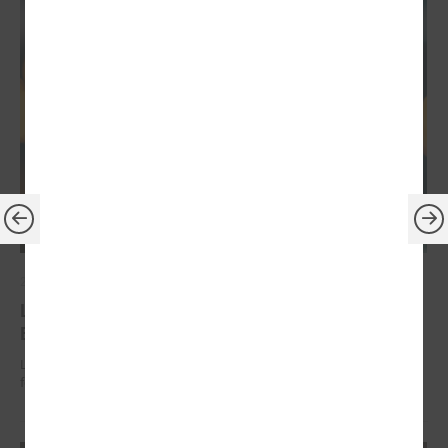
2026. gada 30. jūnijs
LPS: ir savlaicīgi jāgatavo projektu pieteikumi
Eiropas Konkurētspējas fondam
LPS: ir savlaicīgi jāgatavo projektu pieteikumi Eiropas Konkurētspējas
fondam