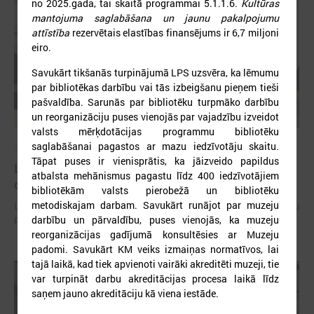
no 2025.gada, tai skaitā programmai 5.1.1.6.
Kultūras
mantojuma saglabāšana un jaunu pakalpojumu
attīstība
rezervētais elastības finansējums ir 6,7 miljoni
eiro.
Savukārt tikšanās turpinājumā LPS uzsvēra, ka lēmumu
par bibliotēkas darbību vai tās izbeigšanu pieņem tieši
pašvaldība. Sarunās par bibliotēku turpmāko darbību
un reorganizāciju puses vienojās par vajadzību izveidot
valsts mērķdotācijas programmu bibliotēku
saglabāšanai pagastos ar mazu iedzīvotāju skaitu.
2026. gada 15. jūlijs
Tāpat puses ir vienisprātis, ka jāizveido papildus
LPS: Interaktīvā karte vienkopus parāda plašu un
atbalsta mehānismus pagastu līdz 400 iedzīvotājiem
detalizētu informāciju par skolu tīklu Latvijā
bibliotēkām valsts pierobežā un bibliotēku
metodiskajam darbam. Savukārt runājot par muzeju
LPS: Interaktīvā karte vienkopus parāda plašu un detalizētu informāciju
par skolu tīklu Latvijā
darbību un pārvaldību, puses vienojās, ka muzeju
reorganizācijas gadījumā konsultēsies ar Muzeju
padomi. Savukārt KM veiks izmaiņas normatīvos, lai
tajā laikā, kad tiek apvienoti vairāki akreditēti muzeji, tie
var turpināt darbu akreditācijas procesa laikā līdz
saņem jauno akreditāciju kā viena iestāde.