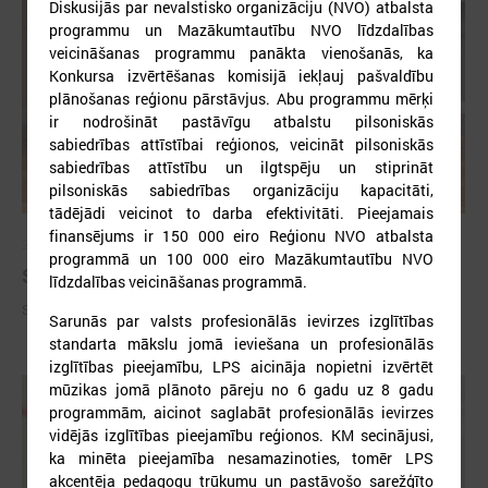
Diskusijās par nevalstisko organizāciju (NVO) atbalsta
programmu un Mazākumtautību NVO līdzdalības
veicināšanas programmu panākta vienošanās, ka
Konkursa izvērtēšanas komisijā iekļauj pašvaldību
plānošanas reģionu pārstāvjus. Abu programmu mērķi
ir nodrošināt pastāvīgu atbalstu pilsoniskās
sabiedrības attīstībai reģionos, veicināt pilsoniskās
sabiedrības attīstību un ilgtspēju un stiprināt
pilsoniskās sabiedrības organizāciju kapacitāti,
tādējādi veicinot to darba efektivitāti. Pieejamais
finansējums ir 150 000 eiro Reģionu NVO atbalsta
2026. gada 09. jūlijs
programmā un 100 000 eiro Mazākumtautību NVO
Sumināti Latvijas labākie tirgotāji
līdzdalības veicināšanas programmā.
Sumināti Latvijas labākie tirgotāji
Sarunās par valsts profesionālās ievirzes izglītības
standarta mākslu jomā ieviešana un profesionālās
izglītības pieejamību, LPS aicināja nopietni izvērtēt
mūzikas jomā plānoto pāreju no 6 gadu uz 8 gadu
programmām, aicinot saglabāt profesionālās ievirzes
vidējās izglītības pieejamību reģionos. KM secinājusi,
ka minēta pieejamība nesamazinoties, tomēr LPS
akcentēja pedagogu trūkumu un pastāvošo sarežģīto