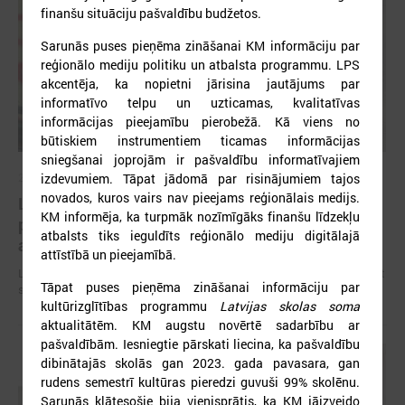
finanšu situāciju pašvaldību budžetos.
Sarunās puses pieņēma zināšanai KM informāciju par
reģionālo mediju politiku un atbalsta programmu. LPS
akcentēja, ka nopietni jārisina jautājums par
informatīvo telpu un uzticamas, kvalitatīvas
informācijas pieejamību pierobežā. Kā viens no
būtiskiem instrumentiem ticamas informācijas
sniegšanai joprojām ir pašvaldību informatīvajiem
izdevumiem. Tāpat jādomā par risinājumiem tajos
2026. gada 09. jūlijs
novados, kuros vairs nav pieejams reģionālais medijs.
LPS: apreibinošu vielu ietekmē esošu bērnu
KM informēja, ka turpmāk nozīmīgāks finanšu līdzekļu
profilakses iestādi nedrīkst slēgt bez droša
atbalsts tiks ieguldīts reģionālo mediju digitālajā
alternatīva risinājuma
attīstībā un pieejamībā.
LPS: apreibinošu vielu ietekmē esošu bērnu profilakses iestādi nedrīkst
Tāpat puses pieņēma zināšanai informāciju par
slēgt bez droša alternatīva risinājuma
kultūrizglītības programmu
Latvijas skolas soma
aktualitātēm. KM augstu novērtē sadarbību ar
pašvaldībām. Iesniegtie pārskati liecina, ka pašvaldību
dibinātajās skolās gan 2023. gada pavasara, gan
rudens semestrī kultūras pieredzi guvuši 99% skolēnu.
Sarunās klātesošie bija vienisprātis, ka KM jāizveido