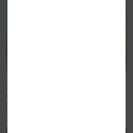
2026. gada 02. jūlijs
LPS iesaka likumā noteikt pašvaldības
organizētus sabiedriskā transporta pārvadājumus
LPS iesaka likumā noteikt pašvaldības organizētus sabiedriskā
transporta pārvadājumus