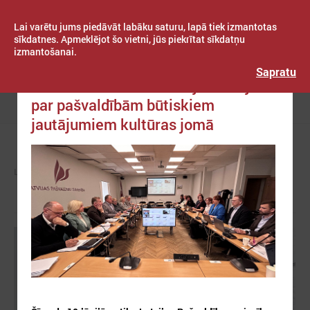
Lai varētu jums piedāvāt labāku saturu, lapā tiek izmantotas
sīkdatnes. Apmeklējot šo vietni, jūs piekrītat sīkdatņu
izmantošanai.
Publicēts: 2024. gada 10. jūnijs
Latvijas Pašvaldību savienība
Sapratu
LPS ar Kultūras ministriju vienojas
par pašvaldībām būtiskiem
Izvēlne
jautājumiem kultūras jomā
LPS
ZIŅAS
LPS