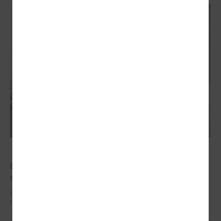
2026. gada 29. jūnijs
LPS un IZM sarunās vienojas par risinājumiem
drošībai skolās un mācību līdzekļu pieejamību
LPS un IZM sarunās vienojas par risinājumiem drošībai skolās un
mācību līdzekļu pieejamību