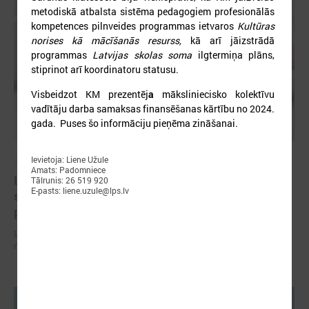
metodiskā atbalsta sistēma pedagogiem profesionālās
kompetences pilnveides programmas ietvaros
Kultūras
norises kā mācīšanās resurss,
kā arī jāizstrādā
programmas
Latvijas skolas soma
ilgtermiņa plāns,
stiprinot arī koordinatoru statusu.
Visbeidzot KM prezentēj
a
māksliniecisko kolektīvu
vadītāju darba samaksas finansēšanas kārtību no 2024.
gada. Puses šo informāciju pieņēma zināšanai.
Ievietoja: Liene Užule
2026. gada 07. jūlijs
Amats: Padomniece
LPS un Labklājības ministrija pārrunā DigiSoc
Tālrunis: 26 519 920
E-pasts: liene.uzule@lps.lv
sadarbības līguma nosacījumus un datu
pārvaldību
LPS un Labklājības ministrija pārrunā DigiSoc sadarbības līguma
nosacījumus un datu pārvaldību