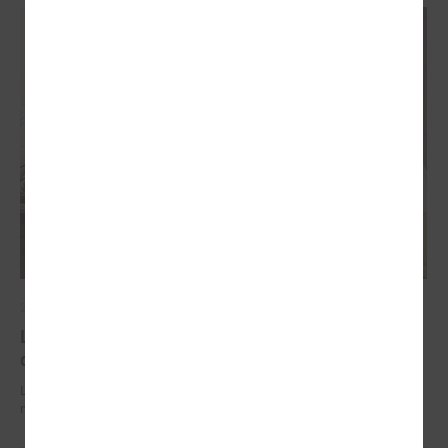
2026. gada 29. jūnijs
LPS un IZM sarunās vienojas par risinājumiem
drošībai skolās un mācību līdzekļu pieejamību
LPS un IZM sarunās vienojas par risinājumiem drošībai skolās un
mācību līdzekļu pieejamību