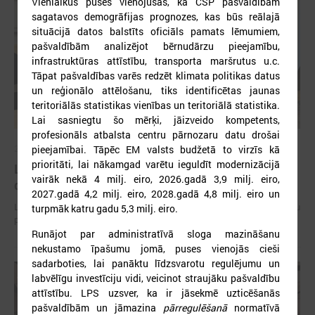
Vienlaikus puses vienojušās, ka CSP pašvaldībām
sagatavos demogrāfijas prognozes, kas būs reālajā
situācijā datos balstīts oficiāls pamats lēmumiem,
pašvaldībām analizējot bērnudārzu pieejamību,
infrastruktūras attīstību, transporta maršrutus u.c.
Tāpat pašvaldības varēs redzēt klimata politikas datus
un reģionālo attēlošanu, tiks identificētas jaunas
teritoriālās statistikas vienības un teritoriālā statistika.
Lai sasniegtu šo mērķi, jāizveido kompetents,
profesionāls atbalsta centru pārnozaru datu drošai
pieejamībai. Tāpēc EM valsts budžetā to virzīs kā
2026. gada 15. jūlijs
prioritāti, lai nākamgad varētu ieguldīt modernizācijā
LPS: Interaktīvā karte vienkopus parāda plašu un
vairāk nekā 4 milj. eiro, 2026.gadā 3,9 milj. eiro,
detalizētu informāciju par skolu tīklu Latvijā
2027.gadā 4,2 milj. eiro, 2028.gadā 4,8 milj. eiro un
LPS: Interaktīvā karte vienkopus parāda plašu un detalizētu informāciju
turpmāk katru gadu 5,3 milj. eiro.
par skolu tīklu Latvijā
Runājot par administratīvā sloga mazināšanu
nekustamo īpašumu jomā, puses vienojās cieši
sadarboties, lai panāktu līdzsvarotu regulējumu un
labvēlīgu investīciju vidi, veicinot straujāku pašvaldību
attīstību. LPS uzsver, ka ir jāsekmē uzticēšanās
pašvaldībām un jāmazina
pārregulēšanā
normatīvā