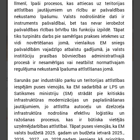
līmenī, īpaši procesos, kas attiecas uz teritorijas
attīstības jautājumiem un rīcību ar pašvaldības
nekustamo īpašumu. Valsts nodrošinātie dati ir
instruments pašvaldībai, bet tas nevar ierobežot
pašvaldības rīcības brīvību tās funkciju izpildē. Tāpat
tiks turpināts darbs pie samērīgas prakses ietekmes uz
vidi novērtēšanas jomā, vienlaikus EM sniegs
pašvaldībām vajadzīgo atbalstu gadījumā, ja valsts
institūciju prasības būvniecības administratīvajā
procesā ir nesamērīgas vai neatbilst normatīvajam
regulējuma nekustamā īpašuma attīstīšanas jomā.
2026. gada 09. jūlijs
Sumināti Latvijas labākie tirgotāji
Sarunās par
industriālo parku un teritorijas attīstības
iespējām puses vienojās, ka EM sadarbībā ar LPS un
Sumināti Latvijas labākie tirgotāji
Satiksmes ministriju (SM) strādāt pie kritiskās
infrastruktūras modernizācijas un paplašināšanas
jautājumiem, jo attīstīta autoceļu un dzelzceļa
infrastruktūra nodrošina efektīvu loģistiku un
ražošanas procesus, kas ir būtiska vietējās
uzņēmējdarbības attīstībai. Tāpat puses vienojās, ka EM
valsts budžetā 2025. gadam un budžeta ietvarā 2025.,
2026., 2027. un 2028.gadam iesniegs kā prioritāro