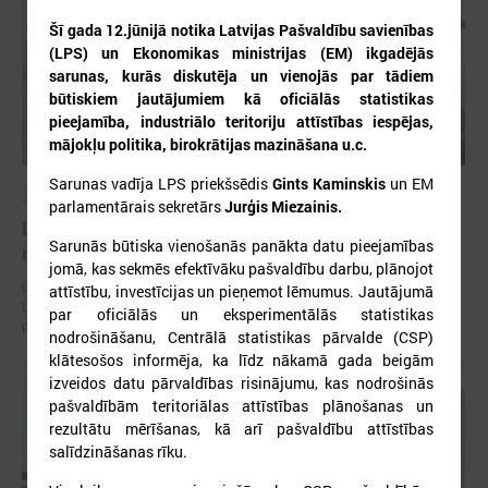
Šī gada 12.jūnijā notika Latvijas Pašvaldību savienības
(LPS) un Ekonomikas ministrijas (EM) ikgadējās
sarunas, kurās diskutēja un vienojās par tādiem
būtiskiem jautājumiem kā oficiālās statistikas
pieejamība, industriālo teritoriju attīstības iespējas,
mājokļu politika, birokrātijas mazināšana u.c.
Sarunas vadīja LPS priekšsēdis
Gints Kaminskis
un EM
2026. gada 30. jūlijs
parlamentārais sekretārs
Jurģis Miezainis.
Latvijas Pašvaldību savienības un Iekšlietu
Sarunās būtiska vienošanās panākta datu pieejamības
ministrijas sarunas
jomā, kas sekmēs efektīvāku pašvaldību darbu, plānojot
Latvijas Pašvaldību savienība aicina piedalīties Iekšlietu ministrijas un
attīstību, investīcijas un pieņemot lēmumus. Jautājumā
Latvijas Pašvaldību savienības sarunās, kas notiks šī gada 5. augustā
par
oficiālās un eksperimentālās statistikas
plkst. 14:30 LPS 4. stāva zālē (Mazā Pils iela 1, Rīga).
nodrošināšanu, Centrālā statistikas pārvalde (CSP)
klātesošos informēja, ka līdz nākamā gada beigām
izveidos datu pārvaldības risinājumu, kas nodrošinās
pašvaldībām teritoriālas attīstības plānošanas un
rezultātu mērīšanas, kā arī pašvaldību attīstības
salīdzināšanas rīku.