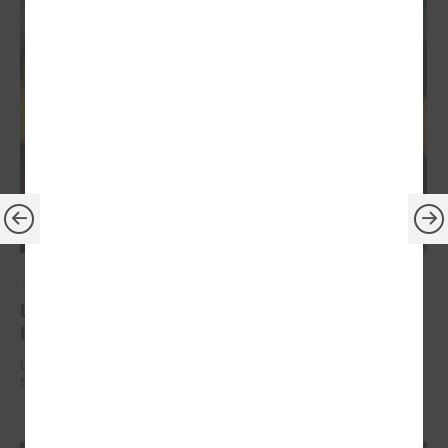
2026. gada 30. jūnijs
LPS: ir savlaicīgi jāgatavo projektu pieteikumi
Eiropas Konkurētspējas fondam
LPS: ir savlaicīgi jāgatavo projektu pieteikumi Eiropas Konkurētspējas
fondam