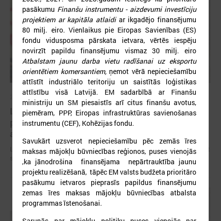
pasākumu
Finanšu instrumentu - aizdevumi investīciju
projektiem ar kapitāla atlaidi
ar ikgadējo finansējumu
80 milj. eiro. Vienlaikus pie Eiropas Savienības (ES)
fondu vidusposma pārskata ietvara, vērtēs iespēju
novirzīt papildu finansējumu vismaz 30 milj. eiro
Atbalstam jaunu darba vietu radīšanai uz eksportu
orientētiem komersantiem,
ņemot vērā nepieciešamību
attīstīt industriālo teritoriju un saistītās loģistikas
attīstību visā Latvijā. EM sadarbībā ar Finanšu
2026. gada 09. jūlijs
ministriju un SM piesaistīs arī citus finanšu avotus,
LPS: apreibinošu vielu ietekmē esošu bērnu
piemēram, PPP, Eiropas infrastruktūras savienošanas
profilakses iestādi nedrīkst slēgt bez droša
instrumentu (CEF), Kohēzijas fondu.
alternatīva risinājuma
Savukārt uzsverot nepieciešamību pēc zemās īres
LPS: apreibinošu vielu ietekmē esošu bērnu profilakses iestādi nedrīkst
maksas mājokļu būvniecības reģionos, puses vienojās
slēgt bez droša alternatīva risinājuma
,ka jānodrošina finansējama nepārtrauktība jaunu
projektu realizēšanā, tāpēc EM valsts budžeta prioritāro
pasākumu ietvaros pieprasīs papildus finansējumu
zemas īres maksas mājokļu būvniecības atbalsta
programmas īstenošanai.
Sarunās par mājokļu politiku puses vienojās par