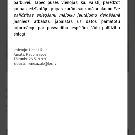
pārbūvei. Tāpēc puses vienojās, ka, valstij paredzot
jaunas iedzīvotāju grupas, kurām saskaņā ar likumu
Par
palīdzības sniegšanu mājokļu jautājumu risināšanā
jāsniedz atbalsts, jābalstās uz datos pamatotu
informāciju par pašvaldību iespējām šādu palīdzību
sniegt.
Ievietoja: Liene Užule
Amats: Padomniece
Tālrunis: 26 519 920
E-pasts: liene.uzule@lps.lv
2026. gada 02. jūlijs
LPS iesaka likumā noteikt pašvaldības
organizētus sabiedriskā transporta pārvadājumus
LPS iesaka likumā noteikt pašvaldības organizētus sabiedriskā
transporta pārvadājumus