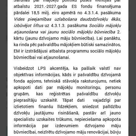
atbalstu
2021.-2027.gada ES fondu finansējuma
pārdalei 18,5 milj. eiro apmērā no 4.3.1.4. pasākuma
Vides pieejamības uzlabošana daudzdzīvokļu ēkās,
izbūvējot liftus
uz 4.3.1.3. pasākuma
Sociālo mājokļu
atjaunošana vai jaunu sociālo mājokļu būvniecība
2.
kārtu (jaunu dzīvojamo māju būvniecība). Lai panāktu,
ka rinda pēc pašvaldību mājokļiem būtiski samazinātos,
EM ir izstrādājusi atbalsta programmu sociālo mājokļu
būvniecībai vai atjaunošanai.
Visbeidzot LPS akcentēja, ka
pašlaik valstī nav
2026. gada 07. jūlijs
objektīvas informācijas, kāds ir pašvaldību dzīvojamā
LPS un Labklājības ministrija pārrunā DigiSoc
fonda apjoms, tehniskā stāvokļa raksturojums, netiek
sadarbības līguma nosacījumus un datu
apkopoti dati par mājokļu monitoringu, personu
pārvaldību
grupām, kas reģistrētas pašvaldību dzīvokļu
pieprasītāju uzskaitē. Tāpat dati vajadzīgi par
LPS un Labklājības ministrija pārrunā DigiSoc sadarbības līguma
izlietotiem finanšu līdzekļiem, sniedzot palīdzību
nosacījumus un datu pārvaldību
dzīvokļu jautājumu risināšanā, pastāv arī jauno
specialistu uzskaites trūkums, nepieciešama apkopota
informācija par izdevumiem dzīvojamo māju
būvniecībai, neizīrētu dzīvojamo māju renovācijai, būvju