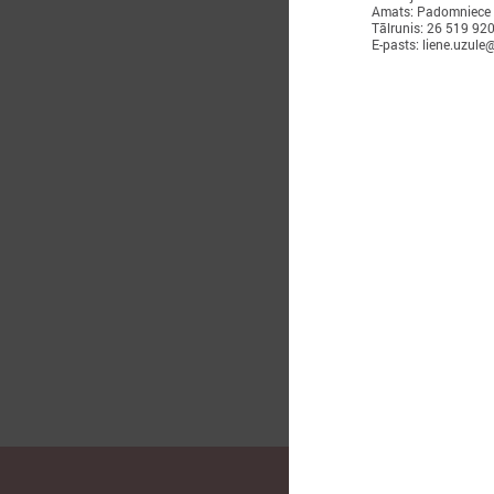
Amats: Padomniece
Tālrunis: 26 519 92
E-pasts: liene.uzule@
2
L