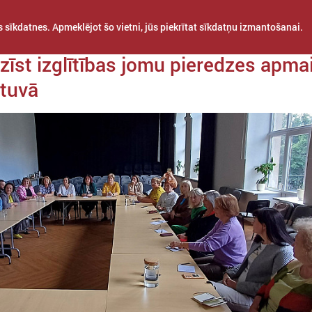
 sīkdatnes. Apmeklējot šo vietni, jūs piekrītat sīkdatņu izmantošanai.
a 26. jūnijs
zīst izglītības jomu pieredzes apma
etuvā
STARPTAUTISKĀ
PROJEKTI
APVIENĪBAS
SADARBĪBA