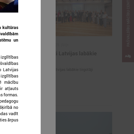
PAŠVALDĪBU MĀCĪBU CENTRS
n kultūras
ašvaldībām
istēmu un
2026. gada 09. jūlijs
e
Sumināti Latvijas labākie
izglītības
ašu un
tirgotāji
ašvaldības
u par skolu
o Latvijas
Sumināti Latvijas labākie tirgotāji
zglītības
zē mācību
opus parāda
ir atļauts
ju par skolu
as formas.
r pedagogu
šķirībā no
ndas vadīt
ties ārpus