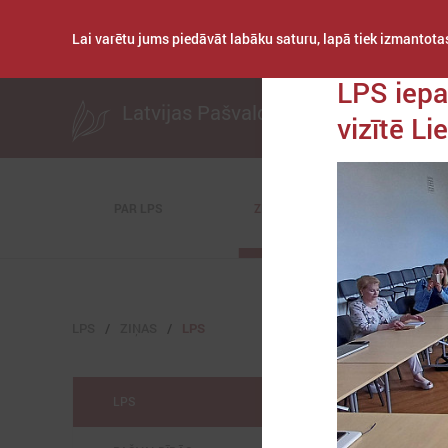
Lai varētu jums piedāvāt labāku saturu, lapā tiek izmantotas
Publicēts: 2024. gad
LPS iepa
Latvijas Pašvaldību savienība
vizītē Li
PAR LPS
ZIŅAS
KOMITEJAS
LPS
ZIŅAS
LPS
LPS