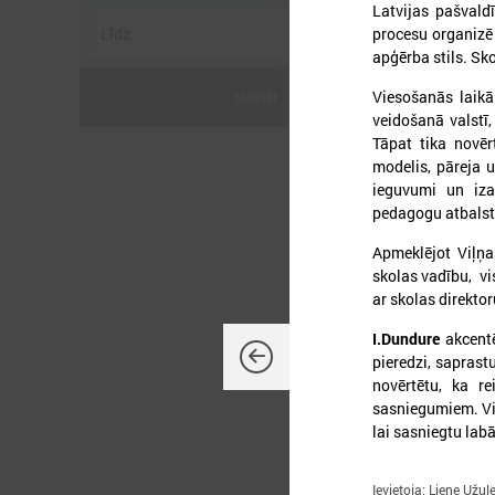
Latvijas pašvald
procesu organizē 
apģērba stils. Sk
Viesošanās laikā
Meklēt
veidošanā valstī,
2
Tāpat tika novēr
modelis, pāreja u
ieguvumi un iza
pedagogu atbalst
Apmeklējot Viļņa
skolas vadību, vi
L
ar skolas direktoru
p
a
I.Dundure
akcentē
pieredzi, saprast
novērtētu, ka r
sasniegumiem. Visi
lai sasniegtu labā
Ievietoja: Liene Užul