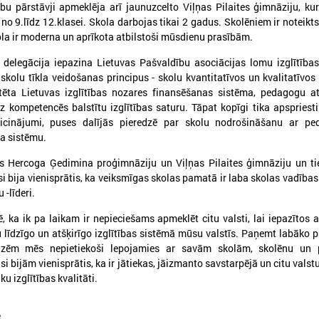
ību pārstāvji apmeklēja arī jaunuzcelto Viļņas Pilaites ģimnāziju, k
no 9.līdz 12.klasei. Skola darbojas tikai 2 gadus. Skolēniem ir noteikts 
ola ir moderna un aprīkota atbilstoši mūsdienu prasībām.
 delegācija iepazina Lietuvas Pašvaldību asociācijas lomu izglītības
 skolu tīkla veidošanas principus - skolu kvantitatīvos un kvalitatīvos 
026. gada 09. jūlijs
2026. gada 07. jūlijs
tēta Lietuvas izglītības nozares finansēšanas sistēma, pedagogu a
z kompetencēs balstītu izglītības saturu. Tāpat kopīgi tika apspriest
LPS: apreibinošu vielu ietekmē
LPS un Labklājības m
icinājumi, puses dalījās pieredzē par skolu nodrošināšanu ar pe
esošu bērnu profilakses iestādi
pārrunā DigiSoc sad
a sistēmu.
nedrīkst slēgt bez droša
līguma nosacījumus 
alternatīva risinājuma
pārvaldību
s Hercoga Ģedimina proģimnāziju un Viļņas Pilaites ģimnāziju un ti
si bija vienisprātis, ka veiksmīgas skolas pamatā ir laba skolas vadīb
PS: apreibinošu vielu ietekmē esošu bērnu
LPS un Labklājības ministrija
 -līderi.
rofilakses iestādi nedrīkst slēgt bez droša
DigiSoc sadarbības līguma n
lternatīva risinājuma
datu pārvaldību
, ka ik pa laikam ir nepieciešams apmeklēt citu valsti, lai iepazītos 
u līdzīgo un atšķirīgo izglītības sistēmā mūsu valstīs. Paņemt labāko p
eizēm mēs nepietiekoši lepojamies ar savām skolām, skolēnu un
 bijām vienisprātis, ka ir jātiekas, jāizmanto savstarpējā un citu valstu
ku izglītības kvalitāti.
e