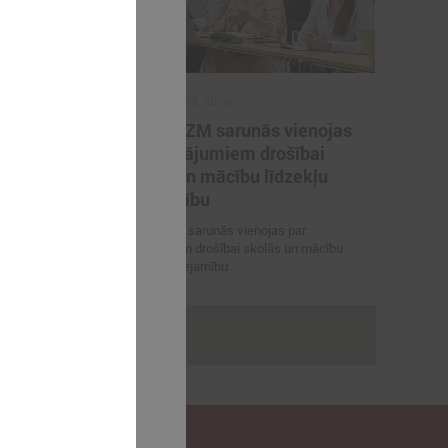
2026. gada 29. jūnijs
artneriem
LPS un IZM sarunās vienojas
ārvaldības
par risinājumiem drošībai
porta
skolās un mācību līdzekļu
pieejamību
 vienojas par
LPS un IZM sarunās vienojas par
viešanu sporta
risinājumiem drošībai skolās un mācību
līdzekļu pieejamību
rakstus