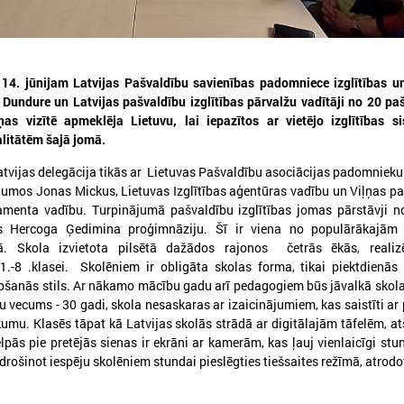
 14. jūnijam Latvijas Pašvaldību savienības padomniece izglītības u
 Dundure un Latvijas pašvaldību izglītības pārvalžu vadītāji no 20 p
as vizītē apmeklēja Lietuvu, lai iepazītos ar vietējo izglītības s
026. gada 30. jūlijs
2026. gada 15. jūlijs
litātēm šajā jomā.
Latvijas Pašvaldību savienības
LPS: Interaktīvā kart
tvijas delegācija tikās ar Lietuvas Pašvaldību asociācijas padomnieku 
un Iekšlietu ministrijas sarunas
vienkopus parāda pl
jumos Jonas Mickus, Lietuvas Izglītības aģentūras vadību un Viļņas p
detalizētu informācij
tamenta vadību. Turpinājumā pašvaldību izglītības jomas pārstāvji n
atvijas Pašvaldību savienība aicina
tīklu Latvijā
iedalīties Iekšlietu ministrijas un Latvijas
s Hercoga Ģedimina proģimnāziju. Šī ir viena no populārākajām i
ašvaldību savienības sarunās, kas notiks šī
ā. Skola izvietota pilsētā dažādos rajonos četrās ēkās, reali
LPS: Interaktīvā karte vienk
ada 5. augustā plkst. 14:30 LPS 4. stāva
-8 .klasei. Skolēniem ir obligāta skolas forma, tikai piektdienās 
plašu un detalizētu informāci
ālē (Mazā Pils iela 1, Rīga).
tīklu Latvijā
bšanās stils. Ar nākamo mācību gadu arī pedagogiem būs jāvalkā skol
 vecums - 30 gadi, skola nesaskaras ar izaicinājumiem, kas saistīti a
umu. Klasēs tāpat kā Latvijas skolās strādā ar digitālajām tāfelēm, at
elpās pie pretējās sienas ir ekrāni ar kamerām, kas ļauj vienlaicīgi stu
drošinot iespēju skolēniem stundai pieslēgties tiešsaites režīmā, atrodo