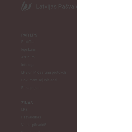
Latvijas Pašvaldību savienība
PAR LPS
KOMITEJA
Biedrība
Finanšu un 
Iepirkumi
Izglītības un
Atzinumi
Veselības un
Infologs
Reģionālās a
LPS un MK sarunu protokoli
Tautsaimniec
Dokumenti lejupielādei
Sporta jautā
Pakalpojumi
Informātikas
Mājokļu jau
ZIŅAS
LPS
STARPTAU
Pašvaldībās
Pārstāvniecīb
Valsts pārvaldē
Eiropas Reģi