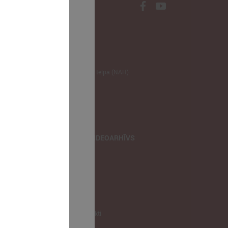
NODERĪGI
Klimata zināšanu telpa (NAH)
Bauhaus Latvijā
Jaunatnes lietas
Iepirkumu joma
apvienība
TIEŠRAIDES, VIDEOARHĪVS
Tiešraide
Videoarhīvs
Videoarhīvs-old
KONTAKTI
Pašvaldību kontakti
LPS