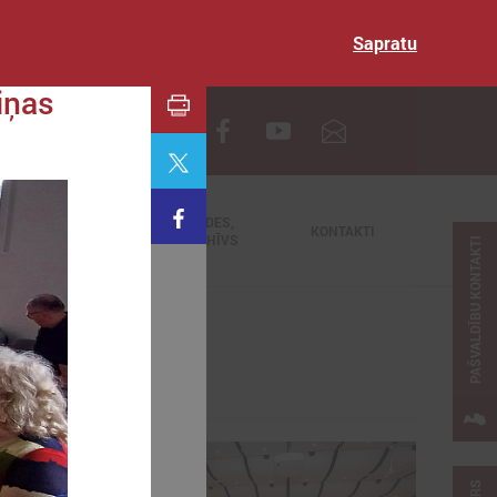
Sapratu
iņas
EN
TIEŠRAIDES,
NODERĪGI
KONTAKTI
VIDEOARHĪVS
PAŠVALDĪBU KONTAKTI