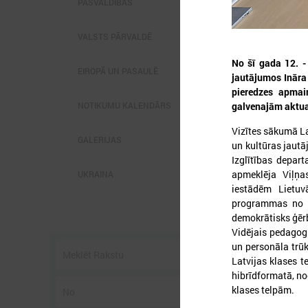
PAŠVALDĪBĀS
VALSTS PĀRVALDĒ
No šī gada 12. -
EIROPĀ UN PASAULĒ
jautājumos Ināra
pieredzes apmaiņ
2
NOTIKUMU KALENDĀRS
galvenajām aktua
Vizītes sākumā La
GALERIJAS
un kultūras jautā
Izglītības depar
L
p
apmeklēja Viļņa
UKRAINA
P
iestādēm Lietuv
g
programmas no 1.
z
demokrātisks ģēr
Vidējais pedagogu
un personāla trūk
Latvijas klases t
hibrīdformatā, no
klases telpām.