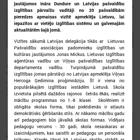
jautājumos Ināra Dundure un Latvijas pašvaldību
izglītības pārvalžu vadītāji no 20 pašvaldībām
pieredzes apmaiņas vizītē apmeklēja Lietuvu, lai
iepazītos ar vietējo izglītības sistēmu un galvenajām
aktualitātēm šajā jomā.
Vizītes sākumā Latvijas delegācija tikās ar Lietuvas
Pašvaldību asociācijas padomnieku izglītības un
kultūras jautājumos Jonas Mickus, Lietuvas Izglītības
2026. gada 30. jūlijs
aģentūras vadību un Viļņas pašvaldības Izglītības
Latvijas Pašvaldību savienības un Iekšlietu
departamenta vadību. Turpinājumā pašvaldību
ministrijas sarunas
izglītības jomas pārstāvji no Latvijas apmeklēja Viļņas
Hercoga Ģedimina proģimnāziju. Šī ir viena no
Latvijas Pašvaldību savienība aicina piedalīties Iekšlietu ministrijas un
populārākajām izglītības iestādēm Lietuvā. Skola
Latvijas Pašvaldību savienības sarunās, kas notiks šī gada 5. augustā
izvietota pilsētā dažādos rajonos četrās ēkās, realizē
plkst. 14:30 LPS 4. stāva zālē (Mazā Pils iela 1, Rīga).
mācību programmas no 1.-8 .klasei. Skolēniem ir
obligāta skolas forma, tikai piektdienās ir atļauts
demokrātisks ģērbšanās stils. Ar nākamo mācību gadu
arī pedagogiem būs jāvalkā skolas formas. Vidējais
pedagogu vecums - 30 gadi, skola nesaskaras ar
izaicinājumiem, kas saistīti ar pedagogu un personāla
trūkumu. Klasēs tāpat kā Latvijas skolās strādā ar