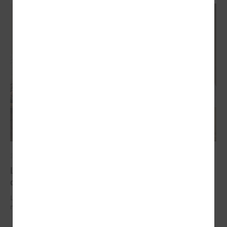
2026. gada 29. jūnijs
LPS un IZM sarunās vienojas par risinājumiem
drošībai skolās un mācību līdzekļu pieejamību
LPS un IZM sarunās vienojas par risinājumiem drošībai skolās un
mācību līdzekļu pieejamību