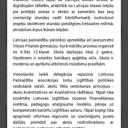
digitālajām tāfelēm, atšķirībā no Latvijas klases telpās
pie pretējās sienas ir ekrāni ar kamerām, kas ļauj
vienlaicīgi stundas vadīt hibrīdformatā, nodrošinot
iespēju skolēniem stundai pieslēgties tiešsaites režīmā,
atrodoties ārpus klases telpām.
Latvijas pašvaldību pārstāvji apmeklēja arī jaunuzcelto
Viļņas Pilaites ģimnāziju, kurā mācību procesu organizē
no 9.līdz 12.klasei. Skola darbojas tikai 2 gadus.
Skolēniem ir noteikts lietišķais apģērba stils. Skola ir
2026. gada 15. jūlijs
moderna un aprīkota atbilstoši mūsdienu prasībām.
LPS: Interaktīvā karte vienkopus parāda plašu un
Viesošanās laikā delegācija iepazina Lietuvas
detalizētu informāciju par skolu tīklu Latvijā
Pašvaldību asociācijas lomu izglītības politikas
LPS: Interaktīvā karte vienkopus parāda plašu un detalizētu informāciju
veidošanā valstī, skolu tīkla veidošanas principus -
par skolu tīklu Latvijā
skolu kvantitatīvos un kvalitatīvos rādītājus. Tāpat tika
novērtēta Lietuvas izglītības nozares finansēšanas
sistēma, pedagogu atalgojuma modelis, pāreja uz
kompetencēs balstītu izglītības saturu. Tāpat kopīgi tika
apspriesti reformas ieguvumi un izaicinājumi, puses
dalījās pieredzē par skolu nodrošināšanu ar