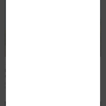
2026. gada 02. jūlijs
LPS iesaka likumā noteikt pašvaldības
organizētus sabiedriskā transporta pārvadājumus
LPS iesaka likumā noteikt pašvaldības organizētus sabiedriskā
transporta pārvadājumus