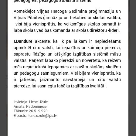
pedagogiem, pedagogu atbalsta sistēmu.
Apmeklējot Viļņas Hercoga Ģedimina proģimnāziju un
Viļņas Pilaites ģimnāziju un tiekoties ar skolas vadību,
visi bija vienisprātis, ka veiksmīgas skolas pamatā ir
laba skolas vadības komanda ar skolas direktoru -līderi.
I.Dundure
akcentē, ka ik pa laikam ir nepieciešams
apmeklēt citu valsti, lai iepazītos ar kaimiņu pieredzi,
saprastu līdzīgo un atšķirīgo izglītības sistēmā mūsu
valstīs. Paņemt labāko pieredzi un novērtētu, ka reizēm
mēs nepietiekoši lepojamies ar savām skolām, skolēnu
2026. gada 09. jūlijs
un pedagogu sasniegumiem. Visi bijām vienisprātis, ka
Sumināti Latvijas labākie tirgotāji
ir jātiekas, jāizmanto savstarpējā un citu valstu
pieredze, lai sasniegtu labāku izglītības kvalitāti.
Sumināti Latvijas labākie tirgotāji
Ievietoja: Liene Užule
Amats: Padomniece
Tālrunis: 26 519 920
E-pasts: liene.uzule@lps.lv