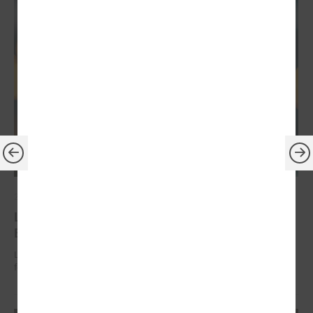
2026. gada 30. jūnijs
LPS: ir savlaicīgi jāgatavo projektu pieteikumi
Eiropas Konkurētspējas fondam
LPS: ir savlaicīgi jāgatavo projektu pieteikumi Eiropas Konkurētspējas
fondam