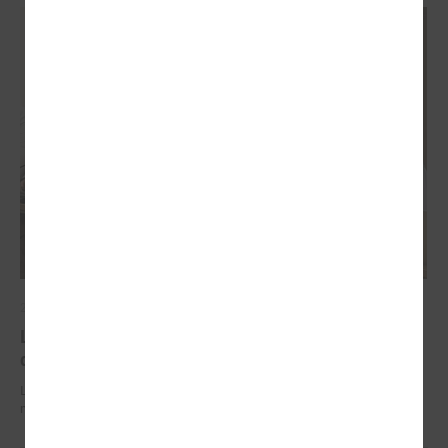
2026. gada 29. jūnijs
LPS un IZM sarunās vienojas par risinājumiem
drošībai skolās un mācību līdzekļu pieejamību
LPS un IZM sarunās vienojas par risinājumiem drošībai skolās un
mācību līdzekļu pieejamību