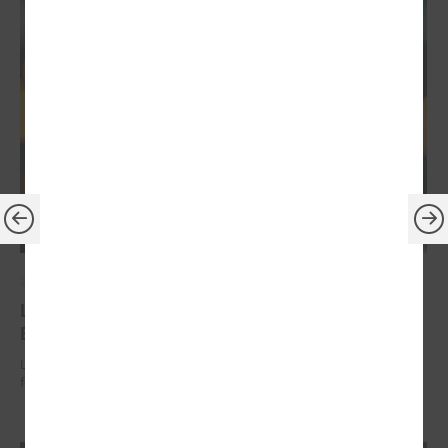
2026. gada 30. jūnijs
LPS: ir savlaicīgi jāgatavo projektu pieteikumi
Eiropas Konkurētspējas fondam
LPS: ir savlaicīgi jāgatavo projektu pieteikumi Eiropas Konkurētspējas
fondam