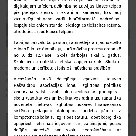
digitālajām tāfelēm, atšķirībā no Latvijas klases telpās
pie pretējās sienas ir ekrāni ar kamerām, kas ļauj
vienlaicīgi stundas vadīt hibrīdformatā, nodrošinot
iespēju skolēniem stundai pieslēgties tiešsaites režīmā,
atrodoties ārpus klases telpām.
Latvijas pašvaldību pārstāvji apmeklēja arī jaunuzcelto
Viļņas Pilaites ģimnāziju, kurā mācību procesu organizē
no 9.līdz 12.klasei. Skola darbojas tikai 2 gadus.
Skolēniem ir noteikts lietišķais apģērba stils. Skola ir
2026. gada 15. jūlijs
moderna un aprīkota atbilstoši mūsdienu prasībām.
LPS: Interaktīvā karte vienkopus parāda plašu un
Viesošanās laikā delegācija iepazina Lietuvas
detalizētu informāciju par skolu tīklu Latvijā
Pašvaldību asociācijas lomu izglītības politikas
LPS: Interaktīvā karte vienkopus parāda plašu un detalizētu informāciju
veidošanā valstī, skolu tīkla veidošanas principus -
par skolu tīklu Latvijā
skolu kvantitatīvos un kvalitatīvos rādītājus. Tāpat tika
novērtēta Lietuvas izglītības nozares finansēšanas
sistēma, pedagogu atalgojuma modelis, pāreja uz
kompetencēs balstītu izglītības saturu. Tāpat kopīgi tika
apspriesti reformas ieguvumi un izaicinājumi, puses
dalījās pieredzē par skolu nodrošināšanu ar