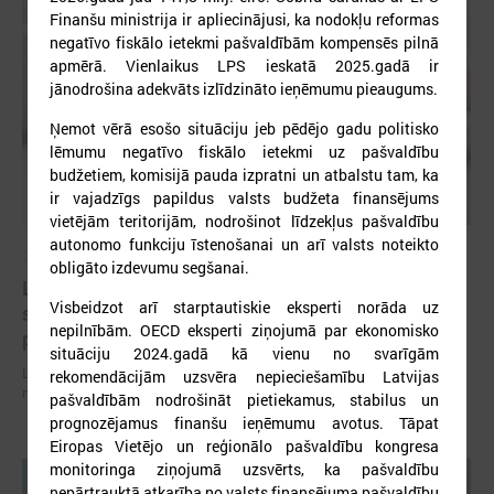
Finanšu ministrija ir apliecinājusi, ka nodokļu reformas
negatīvo fiskālo ietekmi pašvaldībām kompensēs pilnā
apmērā. Vienlaikus LPS ieskatā 2025.gadā ir
jānodrošina adekvāts izlīdzināto ieņēmumu pieaugums.
Ņemot vērā esošo situāciju jeb pēdējo gadu politisko
lēmumu negatīvo fiskālo ietekmi uz pašvaldību
budžetiem, komisijā pauda izpratni un atbalstu tam, ka
ir vajadzīgs papildus valsts budžeta finansējums
vietējām teritorijām, nodrošinot līdzekļus pašvaldību
autonomo funkciju īstenošanai un arī valsts noteikto
2026. gada 07. jūlijs
obligāto izdevumu segšanai.
LPS un Labklājības ministrija pārrunā DigiSoc
Visbeidzot arī starptautiskie eksperti norāda uz
sadarbības līguma nosacījumus un datu
nepilnībām. OECD eksperti ziņojumā par ekonomisko
pārvaldību
situāciju 2024.gadā kā vienu no svarīgām
LPS un Labklājības ministrija pārrunā DigiSoc sadarbības līguma
rekomendācijām uzsvēra nepieciešamību Latvijas
nosacījumus un datu pārvaldību
pašvaldībām nodrošināt pietiekamus, stabilus un
prognozējamus finanšu ieņēmumu avotus. Tāpat
Eiropas Vietējo un reģionālo pašvaldību kongresa
monitoringa ziņojumā uzsvērts, ka pašvaldību
nepārtrauktā atkarība no valsts finansējuma pašvaldību