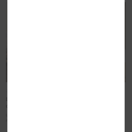
2026. gada 29. jūnijs
LPS un IZM sarunās vienojas par risinājumiem
drošībai skolās un mācību līdzekļu pieejamību
LPS un IZM sarunās vienojas par risinājumiem drošībai skolās un
mācību līdzekļu pieejamību