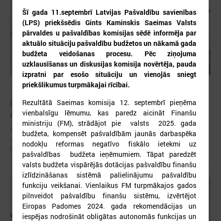
Šī gada 11.septembrī Latvijas Pašvaldību savienības
(LPS) priekšsēdis Gints Kaminskis Saeimas Valsts
pārvaldes u pašvaldības komisijas sēdē informēja par
aktuālo situāciju pašvaldību budžetos un nākamā gada
budžeta veidošanas procesu. Pēc ziņojuma
uzklausīšanas un diskusijas komisija novērtēja, pauda
izpratni par esošo situāciju un vienojās sniegt
priekšlikumus turpmākajai rīcībai.
2026. gada 30. jūlijs
Latvijas Pašvaldību savienības un Iekšlietu
Rezultātā Saeimas komisija 12. septembrī pieņēma
vienbalsīgu lēmumu, kas paredz aicināt Finanšu
ministrijas sarunas
ministriju (FM), strādājot pie valsts 2025. gada
Latvijas Pašvaldību savienība aicina piedalīties Iekšlietu ministrijas un
budžeta, kompensēt pašvaldībām jaunās darbaspēka
Latvijas Pašvaldību savienības sarunās, kas notiks šī gada 5. augustā
nodokļu reformas negatīvo fiskālo ietekmi uz
plkst. 14:30 LPS 4. stāva zālē (Mazā Pils iela 1, Rīga).
pašvaldības budžeta ieņēmumiem. Tāpat paredzēt
valsts budžeta vispārējās dotācijas pašvaldību finanšu
izlīdzināšanas sistēmā palielinājumu pašvaldību
funkciju veikšanai. Vienlaikus FM turpmākajos gados
pilnveidot pašvaldību finanšu sistēmu, izvērtējot
Eiropas Padomes 2024. gada rekomendācijas un
iespējas nodrošināt obligātas autonomās funkcijas un