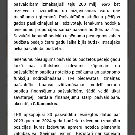
pašvaldībām izmaksājuši teju 200 milj.
euro
, bet
rezerves ir izsmeltas un aizņemšanās vairs nav
risinājums ilgtermiņā. Pašvaldībām situāciju pēdējos
gados pasliktinājusi arī iedzīvotāju ienākuma nodokļa
ieņēmumu proporcijas samazināšana no 80% uz 75%.
Savukārt kopumā nodokļu ieņēmumu pieaugums valsts
budžetā pēdējo četru gadu laikā bijis būtiski straujāks
nekā pašvaldību budžetā.
Ieņēmumu pieaugums pašvaldību budžetos pēdējo gadu
laikā nav atbilstošs izdevumu kāpumam un
2026. gada 09. jūlijs
pašvaldībām papildu noteikto pienākumu un autonomo
Sumināti Latvijas labākie tirgotāji
funkciju nodrošināšanai. FM piedāvātās izmaiņas
pašvaldību finanšu izlīdzināšanas modelī nerada
Sumināti Latvijas labākie tirgotāji
papildu finansējumu pašvaldībām, šādā veidā tikai
savstarpēji pārdala finansējumu starp pašvaldībām,
akcentēja
G.Kaminskis.
LPS apkopojusi 33 pašvaldību iesniegtos datus par
2023.gada un 2024.gada budžeta izdevumu izmaiņām
pozīcijās, kurās izdevumu apmēru noteica pieņemtie
valdības vai Saeimas lēmumi. Rezultāti par kopējām