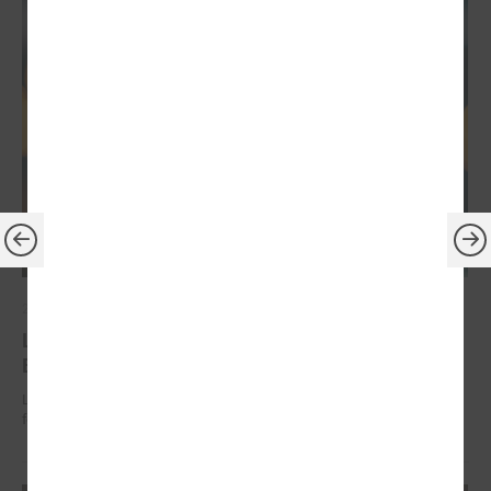
2026. gada 30. jūnijs
LPS: ir savlaicīgi jāgatavo projektu pieteikumi
Eiropas Konkurētspējas fondam
LPS: ir savlaicīgi jāgatavo projektu pieteikumi Eiropas Konkurētspējas
fondam