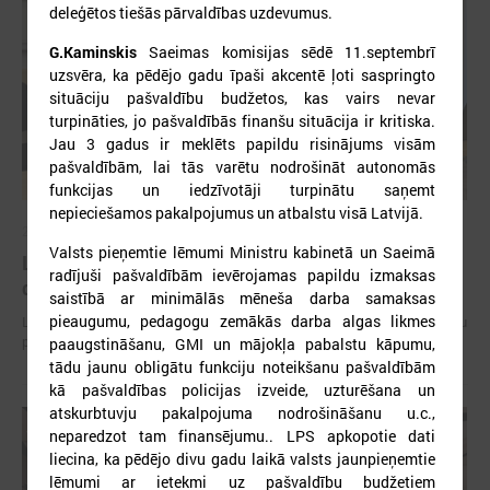
deleģētos tiešās pārvaldības uzdevumus.
G.Kaminskis
Saeimas komisijas sēdē 11.septembrī
uzsvēra, ka pēdējo gadu īpaši akcentē ļoti saspringto
situāciju pašvaldību budžetos, kas vairs nevar
turpināties, jo pašvaldībās finanšu situācija ir kritiska.
Jau 3 gadus ir meklēts papildu risinājums visām
pašvaldībām, lai tās varētu nodrošināt autonomās
funkcijas un iedzīvotāji turpinātu saņemt
nepieciešamos pakalpojumus un atbalstu visā Latvijā.
2026. gada 15. jūlijs
Valsts pieņemtie lēmumi Ministru kabinetā un Saeimā
LPS: Interaktīvā karte vienkopus parāda plašu un
radījuši pašvaldībām ievērojamas papildu izmaksas
detalizētu informāciju par skolu tīklu Latvijā
saistībā ar minimālās mēneša darba samaksas
pieaugumu, pedagogu zemākās darba algas likmes
LPS: Interaktīvā karte vienkopus parāda plašu un detalizētu informāciju
par skolu tīklu Latvijā
paaugstināšanu, GMI un mājokļa pabalstu kāpumu,
tādu jaunu obligātu funkciju noteikšanu pašvaldībām
kā pašvaldības policijas izveide, uzturēšana un
atskurbtuvju pakalpojuma nodrošināšanu u.c.,
neparedzot tam finansējumu.. LPS apkopotie dati
liecina, ka pēdējo divu gadu laikā valsts jaunpieņemtie
lēmumi ar ietekmi uz pašvaldību budžetiem