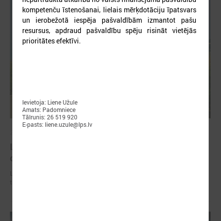
kompetenču īstenošanai, lielais mērķdotāciju īpatsvars
un ierobežotā iespēja pašvaldībām izmantot pašu
resursus, apdraud pašvaldību spēju risināt vietējās
prioritātes efektīvi.
Ievietoja: Liene Užule
Amats: Padomniece
Tālrunis: 26 519 920
E-pasts: liene.uzule@lps.lv
2026. gada 02. jūlijs
LPS iesaka likumā noteikt pašvaldības
organizētus sabiedriskā transporta pārvadājumus
LPS iesaka likumā noteikt pašvaldības organizētus sabiedriskā
transporta pārvadājumus