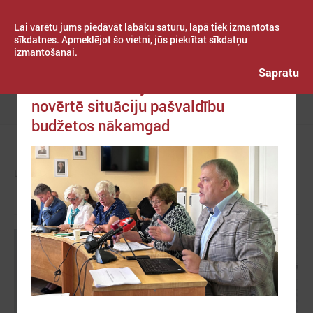
Lai varētu jums piedāvāt labāku saturu, lapā tiek izmantotas
sīkdatnes. Apmeklējot šo vietni, jūs piekrītat sīkdatņu
izmantošanai.
Publicēts: 2024. gada 11. septembris
Latvijas Pašvaldību savienība
Sapratu
Saeimas komisija uzklausa LPS un
novērtē situāciju pašvaldību
Izvēlne
budžetos nākamgad
LPS
ZIŅAS
LPS