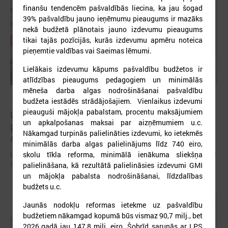
finanšu tendencēm pašvaldībās liecina, ka jau šogad
39% pašvaldību jauno ieņēmumu pieaugums ir mazāks
nekā budžetā plānotais jauno izdevumu pieaugums
tikai tajās pozīcijās, kurās izdevumu apmēru noteica
pieņemtie valdības vai Saeimas lēmumi.
Lielākais izdevumu kāpums pašvaldību budžetos ir
atlīdzības pieaugums pedagogiem un minimālās
mēneša darba algas nodrošināšanai pašvaldību
2026. gada 09. jūlijs
budžeta iestādēs strādājošajiem. Vienlaikus izdevumi
pieauguši mājokļa pabalstam, procentu maksājumiem
LPS: apreibinošu vielu ietekmē esošu bērnu
un apkalpošanas maksai par aizņēmumiem u.c.
profilakses iestādi nedrīkst slēgt bez droša
Nākamgad turpinās palielināties izdevumi, ko ietekmēs
alternatīva risinājuma
minimālās darba algas palielinājums līdz 740 eiro,
LPS: apreibinošu vielu ietekmē esošu bērnu profilakses iestādi nedrīkst
skolu tīkla reforma, minimālā ienākuma sliekšņa
slēgt bez droša alternatīva risinājuma
palielināšana, kā rezultātā palielināsies izdevumi GMI
un mājokļa pabalsta nodrošināšanai, līdzdalības
budžets u.c.
Jaunās nodokļu reformas ietekme uz pašvaldību
budžetiem nākamgad kopumā būs vismaz 90,7 milj., bet
2026.gadā jau 147,8 milj. eiro. Šobrīd sarunās ar LPS