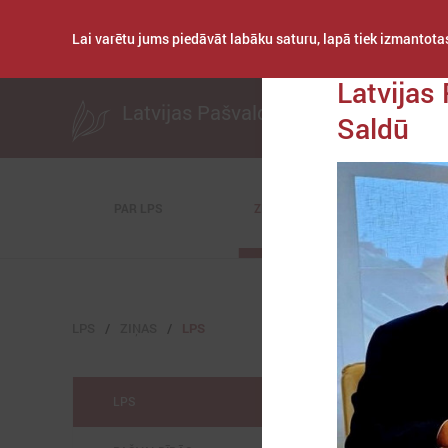
Lai varētu jums piedāvāt labāku saturu, lapā tiek izmantotas
Publicēts: 2024. ga
Latvijas
Latvijas Pašvaldību savienība
Saldū
PAR LPS
ZIŅAS
KOMITEJAS
LPS
ZIŅAS
LPS
LPS