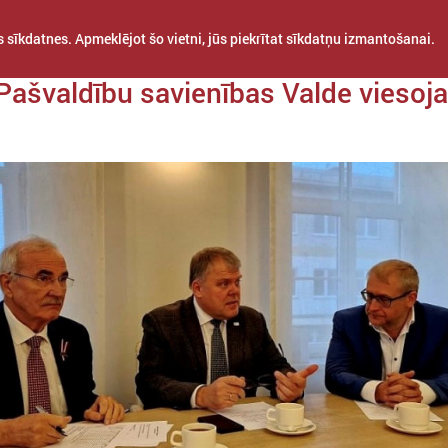
 sīkdatnes. Apmeklējot šo vietni, jūs piekrītat sīkdatņu izmantošanai.
da 26. novembris
 Pašvaldību savienības Valde viesoj
STARPTAUTISKĀ
PROJEKTI
APVIENĪBAS
SADARBĪBA