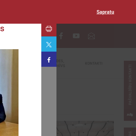
Sapratu
as
EN
TIEŠRAIDES,
NODERĪGI
KONTAKTI
VIDEOARHĪVS
PAŠVALDĪBU KONTAKTI