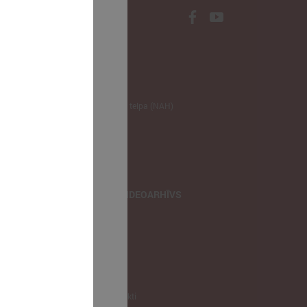
NODERĪGI
Klimata zināšanu telpa (NAH)
Bauhaus Latvijā
Jaunatnes lietas
Iepirkumu joma
apvienība
TIEŠRAIDES, VIDEOARHĪVS
Tiešraide
Videoarhīvs
Videoarhīvs-old
KONTAKTI
Pašvaldību kontakti