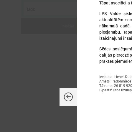
Tāpat asociācija t
LPS Valde sēde
aktualitātēm so
nākamajā gadā, 
Meklēt
pieejamību. Tāpat
izaicinājumi ir s
2
Sēdes noslēgumā
dalījās pieredzē 
prakses piemērie
Ievietoja: Liene Užul
L
Amats: Padomniece
p
Tālrunis: 26 519 92
a
E-pasts: liene.uzule@