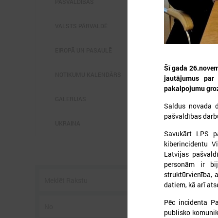
PAŠVALDĪBĀS
VALSTS PĀRVALDĒ
EIROPĀ UN PASAULĒ
Šī gada 26.novem
2
NOTIKUMU KALENDĀRS
jautājumus par 
pakalpojumu groz
GALERIJAS
Saldus novada 
pašvaldības darb
UKRAINA
L
p
Savukārt LPS 
P
kiberincidentu V
g
Latvijas pašval
z
personām ir bij
struktūrvienība, 
datiem, kā arī at
Pēc incidenta Pa
publisko komunik