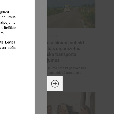
 grozu un
cinājumus
kalpojumu
m lielākie
bām.
2026. gada 02. jūlijs
inistrija
LPS iesaka likumā noteikt
īte Levica
s un labās
arbības
pašvaldības organizētus
un datu
sabiedriskā transporta
pārvadājumus
 pārrunā
LPS iesaka likumā noteikt pašvaldības
osacījumus un
organizētus sabiedriskā transporta
pārvadājumus