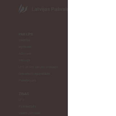
Latvijas Pašvaldību savienība
PAR LPS
KOMITEJA
Biedrība
Finanšu un 
Iepirkumi
Izglītības un
Atzinumi
Veselības un
Infologs
Reģionālās a
LPS un MK sarunu protokoli
Tautsaimniec
Dokumenti lejupielādei
Sporta jautā
Pakalpojumi
Informātikas
Mājokļu jau
ZIŅAS
LPS
STARPTAU
Pašvaldībās
Pārstāvniecīb
Valsts pārvaldē
Eiropas Reģi