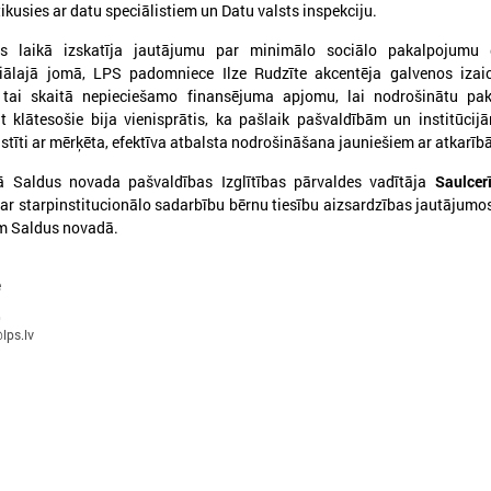
ikusies ar datu speciālistiem un Datu valsts inspekciju.
s laikā izskatīja jautājumu par minimālo sociālo pakalpojumu
ciālajā jomā, LPS padomniece Ilze Rudzīte akcentēja galvenos izai
tai skaitā nepieciešamo finansējuma apjomu, lai nodrošinātu pa
 klātesošie bija vienisprātis, ka pašlaik pašvaldībām un institūcijā
aistīti ar mērķēta, efektīva atbalsta nodrošināšana jauniešiem ar atkarī
026. gada 09. jūlijs
2026. gada 07. jūlijs
LPS: apreibinošu vielu ietekmē
LPS un Labklājības m
 Saldus novada pašvaldības Izglītības pārvaldes vadītāja
Saulcer
par starpinstitucionālo sadarbību bērnu tiesību aizsardzības jautājumo
esošu bērnu profilakses iestādi
pārrunā DigiSoc sad
m Saldus novadā.
nedrīkst slēgt bez droša
līguma nosacījumus 
alternatīva risinājuma
pārvaldību
e
PS: apreibinošu vielu ietekmē esošu bērnu
LPS un Labklājības ministrija
rofilakses iestādi nedrīkst slēgt bez droša
DigiSoc sadarbības līguma n
0
lternatīva risinājuma
datu pārvaldību
lps.lv