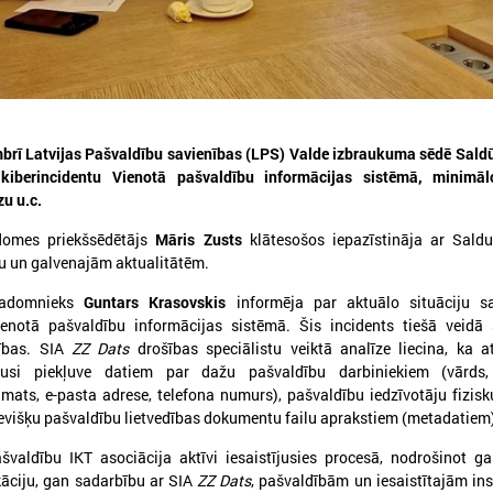
brī Latvijas Pašvaldību savienības (LPS) Valde izbraukuma sēdē Saldū
026. gada 30. jūlijs
2026. gada 15. jūlijs
kiberincidentu Vienotā pašvaldību informācijas sistēmā, minimāl
5. augustā notiks Latvijas
LPS: Interaktīvā kart
u u.c.
Pašvaldību savienības un
vienkopus parāda pl
domes priekšsēdētājs
Māris Zusts
klātesošos iepazīstināja ar Sald
Iekšlietu ministrijas sarunas
detalizētu informācij
u un galvenajām aktualitātēm.
tīklu Latvijā
atvijas Pašvaldību savienība aicina
iedalīties Iekšlietu ministrijas un Latvijas
padomnieks
Guntars Krasovskis
informēja par aktuālo situāciju sa
LPS: Interaktīvā karte vienk
ašvaldību savienības sarunās, kas notiks šī
ienotā pašvaldību informācijas sistēmā. Šis incidents tiešā veidā 
plašu un detalizētu informāci
ada 5. augustā plkst. 14:30 LPS 4. stāva
tīklu Latvijā
dības. SIA
ZZ Dats
drošības speciālistu veiktā analīze liecina, ka 
ālē (Mazā Pils iela 1, Rīga).
usi piekļuve datiem par dažu pašvaldību darbiniekiem (vārds,
amats, e-pasta adrese, telefona numurs), pašvaldību iedzīvotāju fizis
sevišķu pašvaldību lietvedības dokumentu failu aprakstiem (metadatiem
švaldību IKT asociācija aktīvi iesaistījusies procesā, nodrošinot g
āciju, gan sadarbību ar SIA
ZZ Dats
, pašvaldībām un iesaistītajām ins